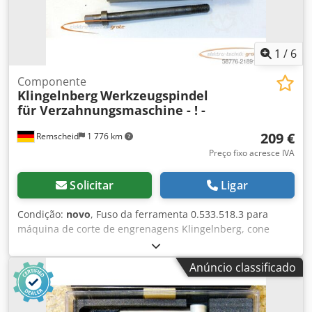
1
/
6
Componente
Klingelnberg
Werkzeugspindel
für Verzahnungsmaschine - ! -
209 €
Remscheid
1 776 km
Preço fixo acresce IVA
Solicitar
Ligar
Condição:
novo
, Fuso da ferramenta 0.533.518.3 para
máquina de corte de engrenagens Klingelnberg, cone
acentuado 1:3.975, comprimento = 228 mm, Ø conexão:
150 mm, Ø flange: 186 mm, Ø conexão da ferramenta 99
Anúncio classificado
mm, não utilizado na embalagem original, 100% funcional,
escopo de entrega conforme fotos Csdey Rcn Espfx An
Eeha