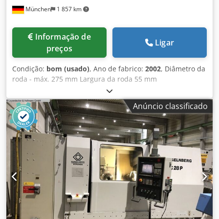
München
1 857 km
Informação de
Ligar
preços
Condição:
bom (usado)
, Ano de fabrico:
2002
, Diâmetro da
roda - máx. 275 mm Largura da roda 55 mm
Chjdpotumrpjfx An Esa Módulo - máx. 6 Módulo - mín. 1
Unidade de controlo 840 C Siemens Potência total
Anúncio classificado
necessária 100 kW Peso da máquina aprox. 16,7 toneladas
Espaço necessário aprox. 5,2 x 2,3 x 2,4 m m