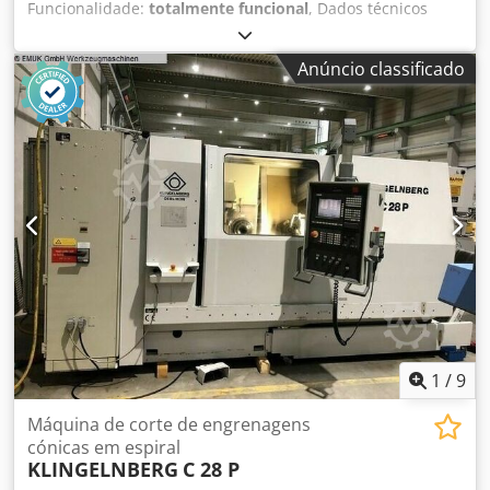
Funcionalidade:
totalmente funcional
, Dados técnicos
Diâmetro de retificação/peça de trabalho: até aprox. 300
mm (parcialmente até 350 mm) Comprimento de
Anúncio classificado
retificação/curso: aprox. 550 mm (curso do carro) Faixa de
módulo (para afiação de fresas de geração): Módulo
mínimo aprox. 0,5 até módulo máximo aprox. 25 Número
de canais: tipicamente 1–99 peças (dependendo do
conjunto de ferramentas) Diâmetro da rebolo: aprox. 150-
300 mm Velocidade do rebolo: até cerca de 2.700 rpm
Distância entre pontas (fuso da peça): faixa típica 400-800
mm Csdpfx Ansxtiuno Esha Ângulo de inclinação/giro: ex.
cabeça da rebolo ajustável 0-15° Peso e espaço necessário:
ex. cerca de 4,2–4,9 t de peso; espaço cerca de 3 × 2,6 × 2,3
m Dados elétricos: tensão de operação ex. 380 V trifásico,
comando 24 V, tensão auxiliar 220 V
1
/
9
Máquina de corte de engrenagens
cónicas em espiral
KLINGELNBERG
C 28 P