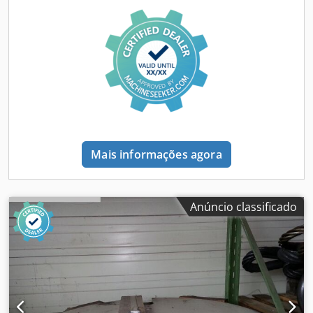
110 1/min potência total necessária 100 kW peso da
máquina ca. 16700 kg dimensões da máquina ca.
5200x2300x2400 mm
Mais informações agora
Anúncio classificado