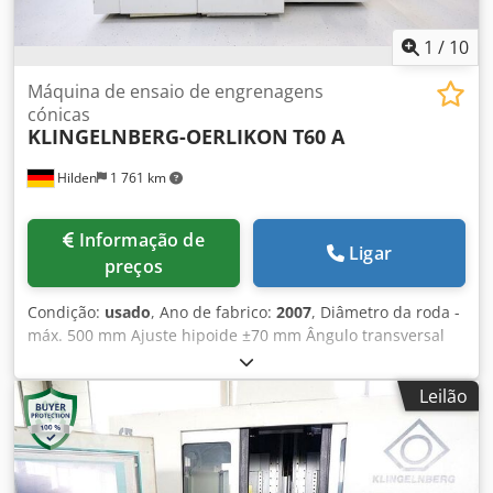
impressora - Processo de ajuste e inspeção adequado para
cabeçotes de facas do tipo ARCON®, RSR, Spirapid,
1
/
10
SPIRON®, TRI-AC® - Interface para dados neutros
Máquina de ensaio de engrenagens
cónicas
KLINGELNBERG-OERLIKON
T60 A
Hilden
1 761 km
Informação de
Ligar
preços
Condição:
usado
, Ano de fabrico:
2007
, Diâmetro da roda -
máx. 500 mm Ajuste hipoide ±70 mm Ângulo transversal
do eixo 90 ° Distância do eixo Y 150 - 350 mm Distância do
eixo Z 120 - 340 mm Gama de velocidades - infinitamente
Leilão
variável 0 - 5000 rpm Binário no fuso 57 Nm Cone 99,2 mm
Força de extração - fixação da ferramenta 23000 N Binário
de travagem máx. 93 Nm Carga total ligada 20 kVA
Potência total necessária 15 kW Peso da máquina aprox. 6