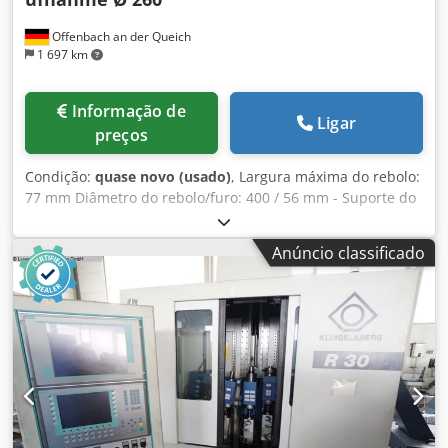
Offenbach an der Queich
1 697 km
Informação de
Ligar
preços
Condição:
quase novo (usado)
, Largura máxima do rebolo:
77 mm Diâmetro do rebolo/furo: 400 / 56 mm - Suporte do
rebolo Klingelnberg (627.020.006) Diâmetro externo Ø 260
mm / Diâmetro interno Ø 56 mm - Incl. rebolo da
Anúncio classificado
Carborundum dilumit Csdexgv Afspfx An Eoha Diâmetro
externo Ø 480 mm Veja desenhos técnicos nas imagens.