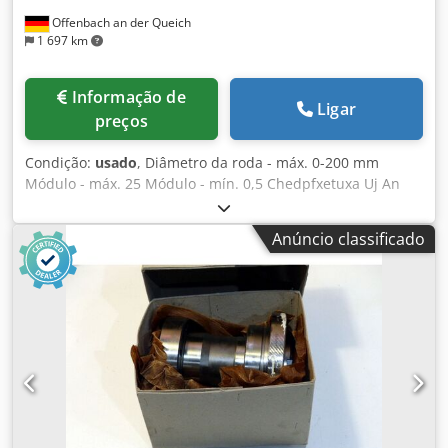
especialista
Offenbach an der Queich
1 697 km
Informação de
Ligar
preços
Condição:
usado
, Diâmetro da roda - máx. 0-200 mm
Módulo - máx. 25 Módulo - mín. 0,5 Chedpfxetuxa Uj An
Eea com acessórios e mesa inferior Ano de fabrico aprox.
1995
Anúncio classificado