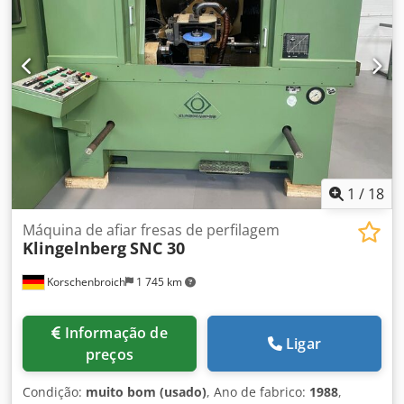
Potência total necessária: 1,6 kVA Peso da máquina aprox.:
900 kg Espaço necessário aprox.: 200 x 1300 x 2150 mm
Chedsqvcnnjpfx An Eoa Retrofit 2018 Centro de medição
de engrenagens CNC de 3 eixos Hoefler ZP 260 para
engrenagens rectas e helicoidais, também para medições
de peças rotacionalmente simétricas ( concentricidade,
coaxialidade, excentricidade axial ... ). *
1
/
18
Máquina de afiar fresas de perfilagem
Klingelnberg
SNC 30
Korschenbroich
1 745 km
Informação de
Ligar
preços
Condição:
muito bom (usado)
, Ano de fabrico:
1988
,