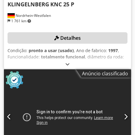
KLINGELNBERG
KNC 25 P
Nordrhein-Westfalen
1 761 km
Detalhes
Condição:
pronto a usar (usado)
, Ano de fabrico:
1997
,
Funcionalidade:
totalmente funcional
, diâmetro da roda:
275 mm
, largura da roda:
150 mm
, curso do eixo X:
640
mm
, curso do eixo Y:
870 mm
, diâmetro da peça (máx.):
Anúncio classificado
275 mm
, DETALHES TÉCNICOS Diâmetro da roda: 275 mm
Largura da roda: 150 mm Módulo máx.: 6 Módulo mín.: 1,5
Diâmetro da peça: 275 mm Largura máxima do dente: 5,5
mm Ângulo de hélice: 0 - 60° Número de dentes: 5 - 120
Relação de transmissão mín.: 1:1 Relação de transmissão
máx.: 1:10 Eixo de profundidade de fresagem (eixo X)
Curso: -25 até 640 mm Velocidade máxima de
deslocamento: 6 m/min Eixo de posicionamento da peça
(eixo Y) Curso: 870 mm Velocidade máxima de
deslocamento: 4,5 m/min Deslocamento do eixo (eixo Z)