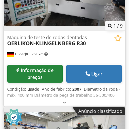
1
/
9
Máquina de teste de rodas dentadas
OERLIKON-KLINGELNBERG
R30
Hilden
1 761 km
Informação de
Ligar
preços
Condição:
usado
, Ano de fabrico:
2007
, Diâmetro da roda -
máx. 400 mm Diâmetro da peça de trabalho 36-300/400
mm Distância entre eixos 135-290 mm Velocidades do fuso
- infinitamente variáveis até 3000 rpm Distância entre
Anúncio classificado
pontas 100-550 mm Comando Siemens 840D Peso da
máquina aprox. 4000 kg Dimensões de instalação aprox.
2000x3055x2788 mm Comando CNC Siemens 840 D