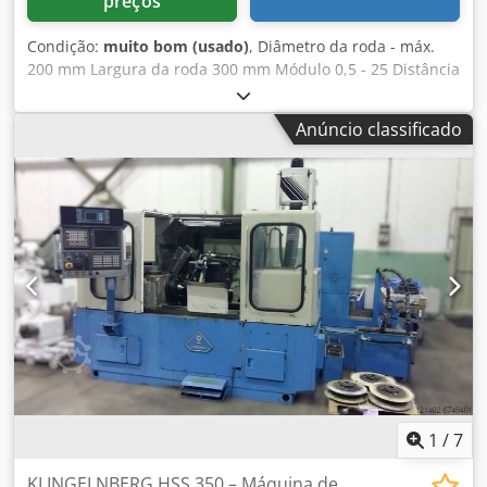
preços
Condição:
muito bom (usado)
, Diâmetro da roda - máx.
200 mm Largura da roda 300 mm Módulo 0,5 - 25 Distância
entre pontas 750 mm Peso da máquina aprox. 0,2 t
Dimensões de espaço aprox. 0,8 x 0,6 x 0,6 m Aparelho de
Anúncio classificado
teste para sem-fim Testes de: Codpfxsy Umi Io An Eeha da
forma do flanco, do ângulo de geração do flanco, do passo
axial, da altura do avanço, da largura da folga do dente, da
altura do dente, da excentricidade nos flancos.
1
/
7
KLINGELNBERG HSS 350 – Máquina de