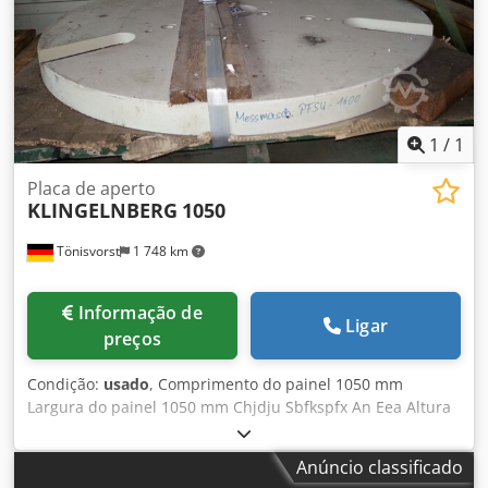
1
/
1
Placa de aperto
KLINGELNBERG
1050
Tönisvorst
1 748 km
Informação de
Ligar
preços
Condição:
usado
, Comprimento do painel 1050 mm
Largura do painel 1050 mm Chjdju Sbfkspfx An Eea Altura
do painel 60 mm Peso da máquina aprox. 0,2 toneladas
Espaço necessário aprox. 1050x1050x0,1 m Placa de fixação
Anúncio classificado
de uma PFSU 1600, Ø 1050 mm