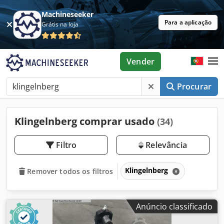
Machineseeker
Para a aplicação
Grátis na loja
Vender
Procurar
Klingelnberg comprar usado
(34)
Filtro
Relevância
Klingelnberg
Remover todos os filtros
Anúncio classificado