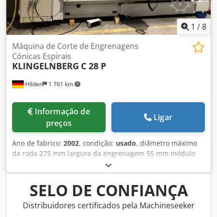
1
/
8
Máquina de Corte de Engrenagens
Cónicas Espirais
KLINGELNBERG
C 28 P
Hilden
1 761 km
Informação de
Ligar
preços
Ano de fabrico:
2002
, condição:
usado
, diâmetro máximo
da roda 275 mm largura da engrenagem 55 mm módulo
máx. 6 módulo min. 1,5 controle Sinumerik 840C largura
do dente 5,5 mm ângulo em espiral 0/60 ° número máximo
de dentes 120 número min. de dentes 5 relação de
SELO DE CONFIANÇA
transmissão máx. 1:10 relação de transmissão min. 1:1
Codpfxjgtvbpj An Eeha velocidades do eixo-árvore máx.
Distribuidores certificados pela Machineseeker
110 mm velocidades de rotação da cabeça da lâmina 20-