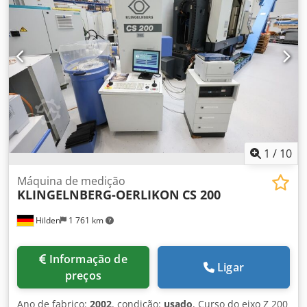
Métodos de teste: - Ensaio de engrenagem de flanco único
- Ensaio de engrenagem de dois flancos - Ensaio de ruído
de corpo - Teste Heli em contato de dois flancos Cedey D T
Suepfx An Esha Características: - Utilização de até 6 carros
de teste - Máxima precisão de ensaio e repetibilidade -
Mesa da máquina com acionamento da peça de trabalho -
Unidade pneumática basculante - Lubrificação por névoa
de óleo (Tipo: Vogel) - Exaustor de névoa de óleo (Tipo:
Elbaron)
1
/
10
Máquina de medição
KLINGELNBERG-OERLIKON
CS 200
Hilden
1 761 km
Informação de
Ligar
preços
Ano de fabrico:
2002
, condição:
usado
, Curso do eixo Z 200