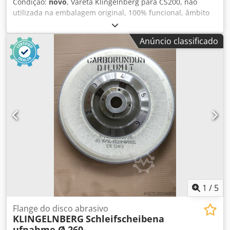
Condição:
novo
, Vareta Klingelnberg para CS200, não
utilizada na embalagem original, 100% funcional, âmbito
de entrega de acordo com as fotos Chjdji Ebv Sjpfx An Eoa
Anúncio classificado
1
/
5
Flange do disco abrasivo
KLINGELNBERG
Schleifscheibena
ufnahme Ø 260