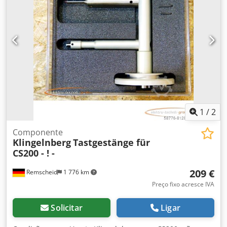
1
/
2
Componente
Klingelnberg
Tastgestänge für
CS200 - ! -
209 €
Remscheid
1 776 km
Preço fixo acresce IVA
Solicitar
Ligar