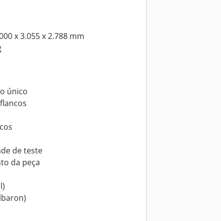
000 x 3.055 x 2.788 mm
g
o único
flancos
ncos
ade de teste
to da peça
l)
Elbaron)