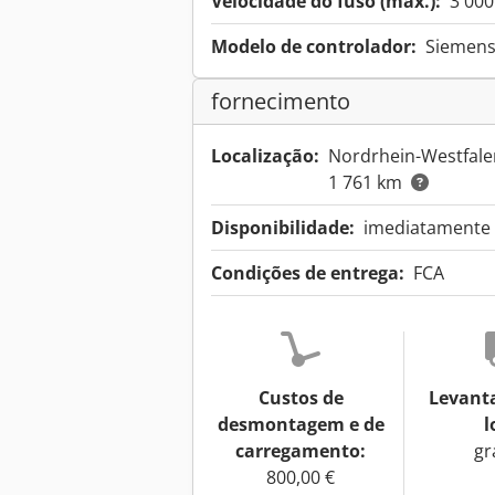
Velocidade do fuso (máx.):
3 00
Modelo de controlador:
Siemens
fornecimento
Localização:
Nordrhein-Westfal
1 761 km
Disponibilidade:
imediatamente a
Condições de entrega:
FCA
Custos de
Levant
desmontagem e de
l
carregamento:
gr
800,00 €