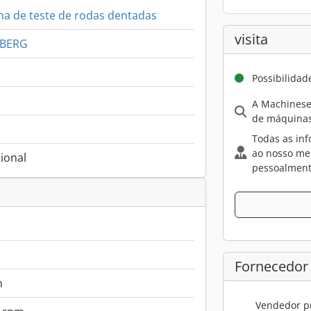
a de teste de rodas dentadas
visita
NBERG
Possibilidad
A Machinese
de máquinas
Todas as inf
ao nosso me
ional
pessoalment
Fornecedor
m
Vendedor pr