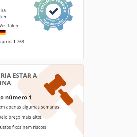
 na
ker
Westfalen
aprox. 1 763
RIA ESTAR A
INA
 o número 1
em apenas algumas semanas!
elo preço mais alto!
stos fixos nem riscos!