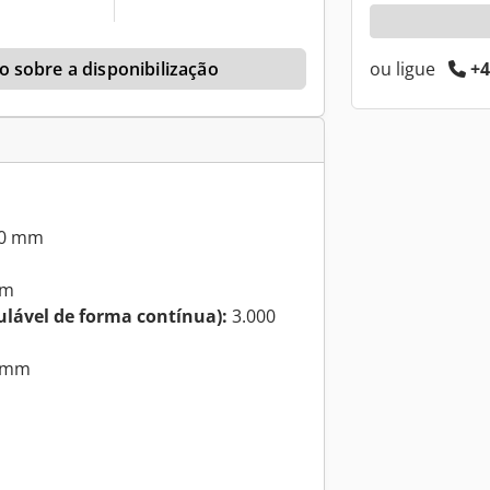
ou ligue
+4
 sobre a disponibilização
0 mm
mm
ulável de forma contínua):
3.000
 mm