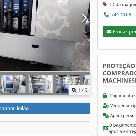
ID da máqui
+49 201 8..
Enviar pe
PROTEÇÃO
COMPRAD
MACHINES
1
/
9
Pagamento s
Vendedor ri
anhar leilão
Apoio person
O pagamento 
após a entre