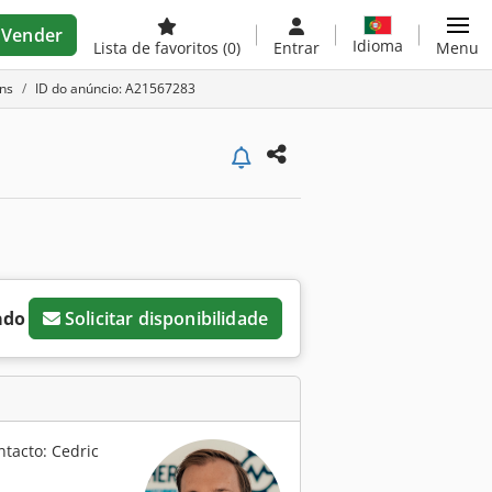
Vender
Idioma
Lista de favoritos
(0)
Entrar
Menu
ns
ID do anúncio: A21567283
ado
Solicitar disponibilidade
ntacto: Cedric