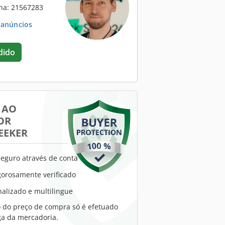
na: 21567283
. anúncios
dido
 AO
OR
EEKER
eguro através de conta escrow
gorosamente verificado
alizado e multilingue
do preço de compra só é efetuado
ga da mercadoria.