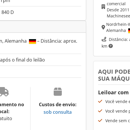
0 rpm
comercial
Desde 2011
 840 D
Machinesee
Nordrhein-
Alemanha
Distância: 
en, Alemanha
– Distância: aprox.
km
pós o final do leilão
AQUI PODE
SUA MÁQU
Leiloar com
Você vende 
amento no
Custos de envio:
Você vende p
ocal:
sob consulta
atuito
Vende sem cu