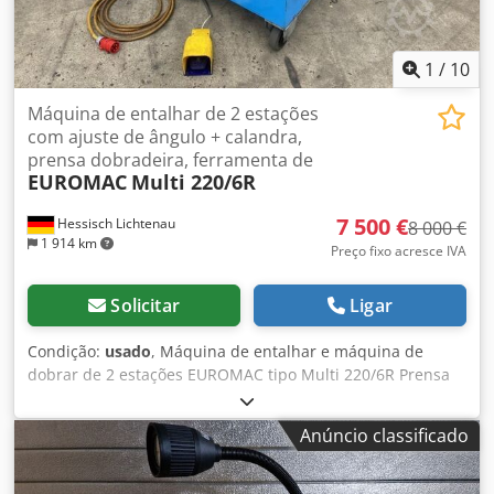
revestimento: máx. 5 mm (padrão) Velocidade periférica:
máx. 140 m/s
1
/
10
Máquina de entalhar de 2 estações
com ajuste de ângulo + calandra,
prensa dobradeira, ferramenta de
EUROMAC
Multi 220/6R
7 500 €
Hessisch Lichtenau
8 000 €
1 914 km
Preço fixo acresce IVA
Solicitar
Ligar
Condição:
usado
, Máquina de entalhar e máquina de
dobrar de 2 estações EUROMAC tipo Multi 220/6R Prensa
dobradeira, prensa dobradeira, máquina de entalhar N.º
de série M11941298 Ano de fabrico 1998 Capacidade de
Anúncio classificado
corte Aço de 6 mm a 45 kg/mm2 4 mm para aço inoxidável
Estação I (entalhe) Ângulo de entalhe de 60° a 140° (com
lâmina especial de 30° a 140°) Comprimento da faca 220