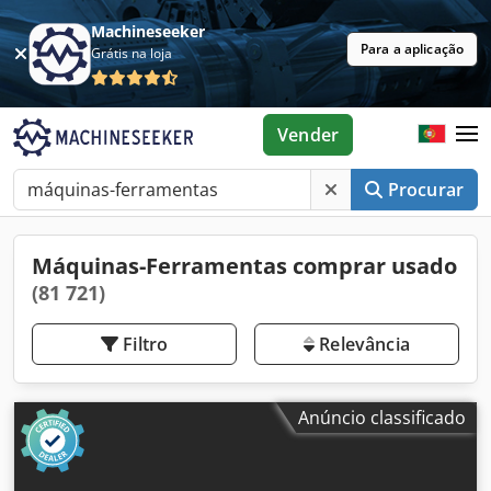
Machineseeker
Para a aplicação
Grátis na loja
Vender
Procurar
Máquinas-Ferramentas comprar usado
(81 721)
Filtro
Relevância
Anúncio classificado