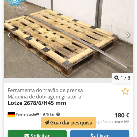
1
/
8
Ferramenta do travão de prensa
Máquina de dobragem giratória
Lotze
2678/6/H45 mm
180 €
Wiefelstede
1 979 km
Preço fixo acresce IVA
Guardar pesquisa
Solicitar
Ligar