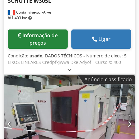
SCHÜTTE
W305L
Contamine-sur-Arve
1 403 km
Informação de
Ligar
preços
Condição:
usado
, DADOS TÉCNICOS - Número de eixos: 5
EIXOS LINEARES Credpfxjwwa Dke Adyof - Curso X: 400
[mm] - Curso Y: 250 [mm] - Curso Z: 250 [mm] - Velocidade
de avanço rápido: 24 [m/min] - Resolução: 0,0001 [graus]
Anúncio classificado
SUPORTE DE REBOLO MANDRIL VERTICAL - Eixo C: 225
[graus] - Resolução angular: 0,0002 [graus] - Velocidade do
spindle: 12.000 [rpm] - Tipo de ferramenta: HSK-50E -
Potência do acionamento do spindle: 15 [kW] MANDRIL DE
PEÇAS - Faixa de rotação (eixo de rotação): [rpm] - Faixa de
rotação (eixo rotativo universal): [rpm] - Resolução angular:
0,0001 [graus] ALIMENTAÇÃO ELÉTRICA - Tensão de
alimentação: 400 [V] PESO E DIMENSÕES - Espaço
necessário: 1980 x 1750 [mm] - Altura da máquina: 1960