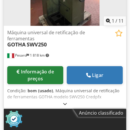
1
/
11
Máquina universal de retificação de
ferramentas
GOTHA
SWV250
Pesaro
1 818 km
Informação de
Ligar
preços
Condição:
bom (usado)
, Máquina universal de retificação
de ferramentas GOTHA modelo SWV250 Credpfx
Aorallcodyof
Anúncio classificado