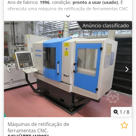
Ano de fabrico:
1996
, condição:
pronto a usar (usado)
, É
Possibilidade de envio para todo o mundo. As informações
oferecida uma máquina de retificação de ferramentas CNC
acima foram obtidas conforme nossa melhor capacidade,
de 5 eixos, marca WALTER, para a fabricação e afiação de
não podendo garantir total exatidão dos dados. Máquina
ferramentas de corte rotacionalmente simétricas, como
destinada à afiação de ferramentas, fresas, machos e
Anúncio classificado
brocas, fresas, alargadores e ferramentas especiais.
brocas. Similar às marcas Blohm, Elb, Ewag, Favretto,
Cursos X/Y/Z: 400 mm/250 mm/580 mm, faixa de rotação
Fenix, Ger, Jones & Shipman, Jung, Karstens, NUMAFFUT,
do eixo C: +/-200°, eixo A: 360°, velocidade de
Okamoto, Okuma, Saacke, SMP, Studer, Vollmer, Walter.
deslocamento rápido X/Y/Z: máx. 15 m/min, resolução dos
Consulte também retificadoras cilíndricas ou planas,
eixos lineares: 0,0001 mm, faixa de altura entre pontas:
tornos, centros de usinagem e fresadoras.
130 mm - 165 mm, diâmetro máximo da peça de trabalho:
190 mm, fixação da peça de trabalho: ISO 50, potência do
motor do eixo: 4,4 kW, velocidade de rotação do eixo de
retificação: 6000 rpm, diâmetro do eixo: 70 mm, diâmetro
máximo do disco de retificação: 200 mm, controlo: WALTER
HMC 400. Dimensões totais X/Y/Z: aprox. 1420 mm/2010
mm/2150 mm, peso: aprox. 3100 kg. É possível realizar
uma inspeção no local. Crjdpfx Adszpa Scoysf
1
/
8
Máquinas de retificação de
ferramentas CNC.