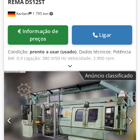
REMA
DS12ST
Karben
1 795 km
Informação de
Ligar
preços
Condição:
pronto a usar (usado)
, Dados técnicos: Potência
kW: 0,9 Ligação: 380 V/50 Hz Velocidade: 2.900 rpm
Dimensões dos discos: 175/60/51 Peso: 117 kg
Equipamento: Crjdjza Dwxopfx Adysf - 2 mesas ATS (mesa
Anúncio classificado
oscilante com mola) - 2 discos diamantados em forma de
copo 175x60x51 mm - Versão com suporte