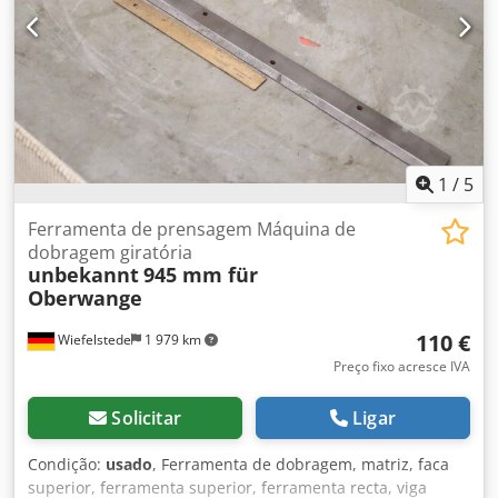
1
/
5
Ferramenta de prensagem Máquina de
dobragem giratória
unbekannt
945 mm für
Oberwange
110 €
Wiefelstede
1 979 km
Preço fixo acresce IVA
Solicitar
Ligar
Condição:
usado
, Ferramenta de dobragem, matriz, faca
superior, ferramenta superior, ferramenta recta, viga