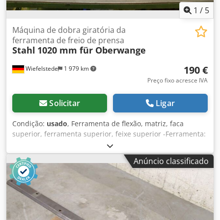
1
/
5
Máquina de dobra giratória da
ferramenta de freio de prensa
Stahl
1020 mm für Oberwange
190 €
Wiefelstede
1 979 km
Preço fixo acresce IVA
Solicitar
Ligar
Condição:
usado
, Ferramenta de flexão, matriz, faca
superior, ferramenta superior, feixe superior -Ferramenta:
para máquina de dobrar -Dimensões: 60 x 15 mm -
Comprimento: 1020 mm Cedpfscn Shrsx Adyerf -Peso: 6 kg
Anúncio classificado