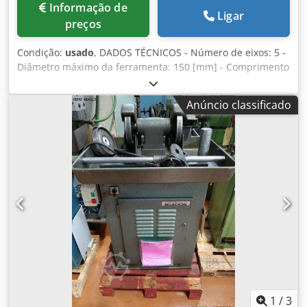
Informação de
Ligar
preços
Condição:
usado
, DADOS TÉCNICOS - Número de eixos: 5 -
Diâmetro máximo da ferramenta: 150 [mm] - Comprimento
máximo da ferramenta no modo manual: 300 [mm] -
Comprimento máximo da ferramenta no modo automático:
Anúncio classificado
140 [mm] - Peso máximo da ferramenta: 25 [kg] CABEÇA
DA PEÇA DE TRABALHO (eixo A) - Anexos: SA 50 - Curso X/Z:
360 / 300 [mm] - Eixo da trajetória A: 360 [°]
Cedouhbzuopfx Adyjrf - Velocidade máx.: 800 [rpm]
CABEÇA DE RETIFICAÇÃO (eixo B) - Anexo: HSK-E40 -
Caminho Y: 200 [mm] - Eixo de trajetória B: -30 / +180 [°] -
Diâmetro da roda de moagem: 125 [mm] - Velocidade
máxima: 20.000 [rpm] - Potência do fuso: 7 [kW] REVISTA
REBOCOS DE ESMERILHAMENTO - Posições: 4 REVISTA DE
FERRAMENTAS - Tipo: com sistema de fixação SCHUNK,
através dos eixos lineares - Comprimento da ferramenta:
40 – 140 [mm] - Quantidade de ferramentas Ø4-6 por
palete: 200 - Quantidade de ferramentas Ø6-10 por palete:
96 - Quantidade de ferramentas Ø6-16 por palete: 54
1
/
3