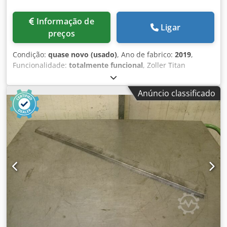
Informação de
Ligar
preços
Condição:
quase novo (usado)
, Ano de fabrico:
2019
,
Funcionalidade:
totalmente funcional
, Zoller Titan
máquina de medição de ferramentas: - Ano de fabrico:
2019 - Software: titan/pilot 3.0 - Comprimento máximo da
Anúncio classificado
ferramenta Z = 550 mm - Diâmetro máximo da ferramenta
D = 260 mm Crodpfxezd Acas Adysf - Suportes de
acessórios: SK40, KSK63, ... etc. conforme solicitado