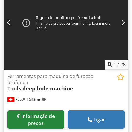
1
/
26
Ferramentas para máquina de furação
profunda
Tools
deep hole machine
Root
1 592 km
Informação de
Ligar
preços