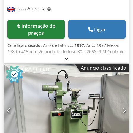
Shildon
1 765 km
Informação de
Ligar
preços
Condição:
usado
, Ano de fabrico:
1997
, Ano: 1997 Mesa:
1780 x 415 mm Velocidade do fuso 30 – 2066 RPM Controle
FIDIA Barra de tração Crjdpfx Adewtd Dyeyof Luz LOVO
Refrigerante
Anúncio classificado