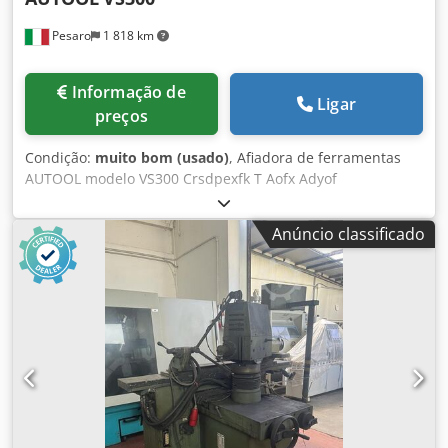
Pesaro
1 818 km
Informação de
Ligar
preços
Condição:
muito bom (usado)
, Afiadora de ferramentas
AUTOOL modelo VS300 Crsdpexfk T Aofx Adyof
Anúncio classificado