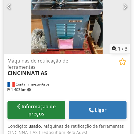
1
/
3
Máquinas de retificação de
ferramentas
CINCINNATI
AS
Contamine-sur-Arve
1 403 km
Informação de
Ligar
preços
Condição:
usado
, Máquinas de retificação de ferramentas
CINCINNATI AS Credpsuhbm Refx Adysf