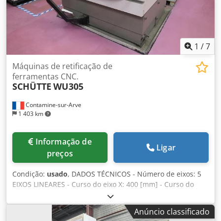
[mm] - Peso da máquina: 2800 [kg] ACESSÓRIOS -
Comando: SIEMENS SINUMERIK 840D - Sistema automático
de carga e descarga com 50 posições
1
/
7
Máquinas de retificação de
ferramentas CNC.
SCHÜTTE
WU305
Contamine-sur-Arve
1 403 km
Informação de
Ligar
preços
Condição:
usado
, DADOS TÉCNICOS - Número de eixos: 5
EIXOS LINEARES - Curso do eixo X: 400 [mm] - Curso do
eixo Y: 250 [mm] - Curso do eixo Z: 250 [mm] - Velocidade
de avanço rápido: 24 [m/min] - Resolução: 0,0001 [graus]
Anúncio classificado
SUPORTE DO REBOLO – CABEÇOTE DO FUSO VERTICAL -