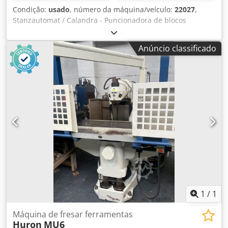
Condição:
usado
, número da máquina/veículo:
22027
,
Stanzautomat / Calandra - Puncionadora de blocos
Plastograph PZ 599Baujahr / Year 1998 Arbeitsbreite /
Largura de trabalho 120 - 600mm Papierlänge /
Anúncio classificado
Comprimento do papel 100 - 550mm Largura de trabalho
min. 95mm - max. 600mm Hubzahl einstellbar / Número
de cursos ajustável 30 - 120/min. Flachstapelanleger /
Alimentador de pilha plana 5 moldes de perfuração / 5
ferramentas de perfuração: Tipos Wire-O 2:1 / 3:1 - efeito
plástico / 3:1 4x4mm / 3:1 4x6mm Werkzeug 4x4mm mit
Daumenstanzung / Ferramenta 4x4mm com perfurador de
calandraDelivery Jogger / Transportador de entrega
Operação do painel e controlos Inspeção de vídeo online
por vídeo Skype Ficaríamos muito satisfeitos com a sua
visita - mais máquinas em stock Disponível de imediato -
Pode ser inspeccionado Crjdpfx Ajh Uk Hajdyjf Emskirchen
/ Nuremberga em stock - Pode ser testado
1
/
1
Máquina de fresar ferramentas
Huron
MU6