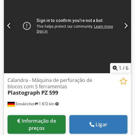
1
/
6
Calandra - Máquina de perfuração de
blocos com 5 ferramentas
Plastograph
PZ 599
Emskirchen
1 872 km
Informação de
Ligar
preços