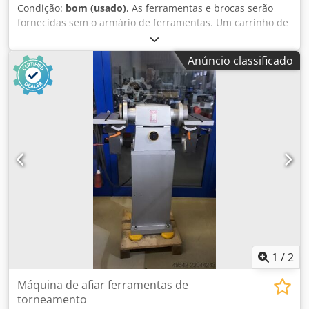
Condição:
bom (usado)
, As ferramentas e brocas serão
fornecidas sem o armário de ferramentas. Um carrinho de
ferramentas com suportes será incluído. Crjdpfx Adszd D
N Ieysf
Anúncio classificado
1
/
2
Máquina de afiar ferramentas de
torneamento