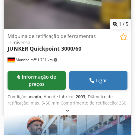
1
/
5
Máquina de retificação de ferramentas
- Universal
JUNKER
Quickpoint 3000/60
Mannheim
1 731 km
Informação de
Ligar
preços
Condição:
usado
, Ano de fabrico:
2003
, Diâmetro de
retificação: máx. 5-50 mm Comprimento de retificação: 350
mm Comprimento da peça de trabalho: 50-300 mm
Diâmetro: 5-50 mm Potência: 70 kVA Controlo: Siemens
Sinumerik 840D Peso da máquina: aprox. 9 t Espaço
necessário: aprox. 3300x2950x2400 m Alimentação de
tensão: 400 V/ 50 Hz Potência: 70 kVA Fusível: 3X125A