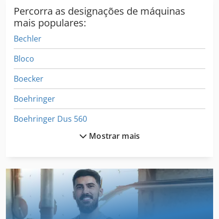
Percorra as designações de máquinas
mais populares:
Bechler
Bloco
Boecker
Boehringer
Boehringer Dus 560
Mostrar mais
Boehringer Vdf 180 C
Bof
Bohle
Bohner
Brinkmann