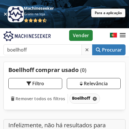
Machineseeker
Para a aplicação
Grátis na loja
Vender
Procurar
Boellhoff comprar usado
(0)
Filtro
Relevância
Boellhoff
Remover todos os filtros
Infelizmente, não há resultados para