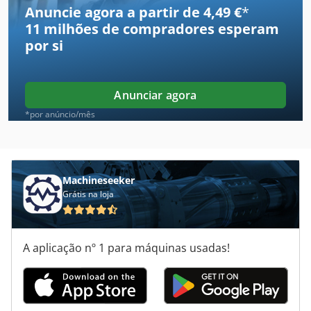
Anuncie agora a partir de 4,49 €
*
11 milhões de compradores
esperam
Curto Hobler
por si
Eberlei
Eht
Anunciar agora
Harbeck
*por anúncio/mês
Haubold
Hoefler
Machineseeker
Grátis na loja
Hofmann
Ingersoll Bohle
A aplicação nº 1 para máquinas usadas!
Klingelnberg
Kobold