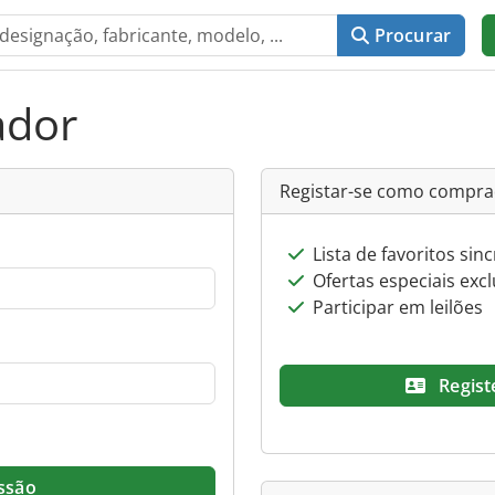
Procurar
ador
Registar-se como compr
Lista de favoritos si
Ofertas especiais excl
Participar em leilões
Regist
essão