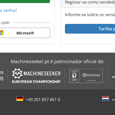
Registar-se como vended
 a senha?
Informe-se sobre os serv
r com
Tarifas
Microsoft
Machineseeker.pt é patrocinador oficial de:
+49 201 857 861 0
+