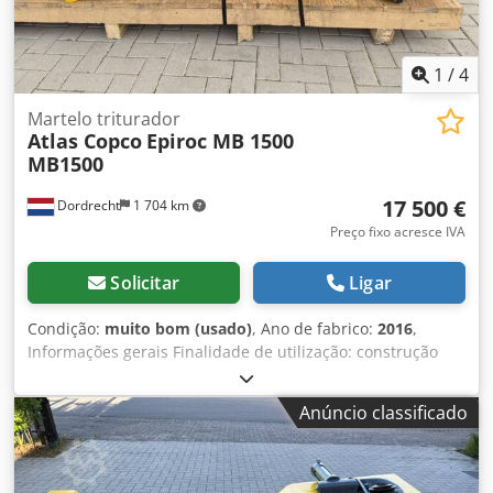
1
/
4
Martelo triturador
Atlas Copco
Epiroc MB 1500
MB1500
17 500 €
Dordrecht
1 704 km
Preço fixo acresce IVA
Solicitar
Ligar
Condição:
muito bom (usado)
, Ano de fabrico:
2016
,
Informações gerais Finalidade de utilização: construção
Número de referência: 4 Pesos Peso em vazio: 1.300 kg
Funcionalidades Dimensões da área de carga: 200 x 70 x
Anúncio classificado
60 cm Dcedpfxjvpq Tho Ai Tjk Marcação CE: sim
Manutenção, histórico e condição Número de
proprietários: 1 Condição técnica: muito boa Condição
visual: muito boa Informações adicionais Adequado para