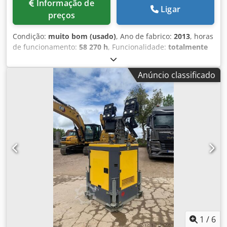
Informação de
Ligar
preços
Condição:
muito bom (usado)
, Ano de fabrico:
2013
, horas
de funcionamento:
58 270 h
, Funcionalidade:
totalmente
funcional
, Compressor de parafuso sem óleo Atlas Copco
ZR90VSD Inversor integrado 90 kW 9 bar 15,50 m³/min
Anúncio classificado
Djdpfx Aiszmwc He Tock Ano de fabricação: 2013 Horas de
operação: 58.270
1
/
6