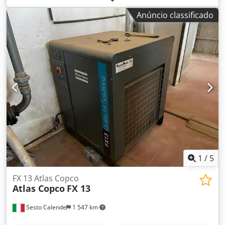
Djdszphrwjpfx Ai Tsck 8,87 m3/min Ano de fabricação:
Anúncio classificado
2012 Horas de funcionamento: 36.734
1
/
5
FX 13 Atlas Copco
Atlas Copco
FX 13
Sesto Calende
1 547 km