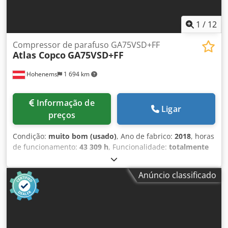
1
/
12
Compressor de parafuso GA75VSD+FF
Atlas Copco
GA75VSD+FF
Hohenems
1 694 km
Informação de
Ligar
preços
Condição:
muito bom (usado)
, Ano de fabrico:
2018
, horas
de funcionamento:
43 309 h
, Funcionalidade:
totalmente
funcional
, Compressor de parafusos Atlas Copco
GA75VSD+FF Dodpfx Aszp Urwei Tjck Inversor e secador
Anúncio classificado
integrados 75 kW 12,75 bar 15,50 m3/min Ano de
fabricação: 2018 Horas de funcionamento: 43.309