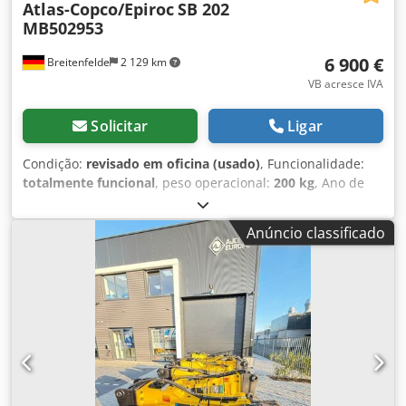
Atlas-Copco/Epiroc
SB 202
MB502953
6 900 €
Breitenfelde
2 129 km
VB acresce IVA
Solicitar
Ligar
Condição:
revisado em oficina (usado)
, Funcionalidade:
totalmente funcional
, peso operacional:
200 kg
, Ano de
fabrico:
2022
, Equipamento:
hidráulica
, Revisão do martelo
demolidor hidráulico EPIROC SB 202 Com placa de
Anúncio classificado
montagem Lehnhoff MS03 Mangueiras hidráulicas com
acoplamentos e 1x cinzel pontiagudo Dcsdettv Sxepfx Ai
Tjk Peso operacional 200 kg Caudal de óleo 35 l/min - 65
l/min Pressão de funcionamento 100 bar - 150 bar
Frequência de impacto 850 - 1800 impactos/min Diâmetro
da ferramenta de inserção 65 mm Comprimento de
trabalho da ferramenta 300 mm Classe de peso do
transportador 2,5 t - 6 t Potência hidráulica de entrada,
máx. 17 kW Nível de potência sonora garantida 118 dB