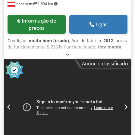
Hohenems
1 694 km
Informação de
Ligar
preços
Condição:
muito bom (usado)
, Ano de fabrico:
2012
, horas
de funcionamento:
5 735 h
, Funcionalidade:
totalmente
funcional
, Compressor de parafusos sem óleo Atlas Copco
ZR90 90 kW Dedpfx Aozqvvasi Tjck 7,50 bar 14 m³/min Ano
Anúncio classificado
de fabricação: 2012 Horas de funcionamento: 5735