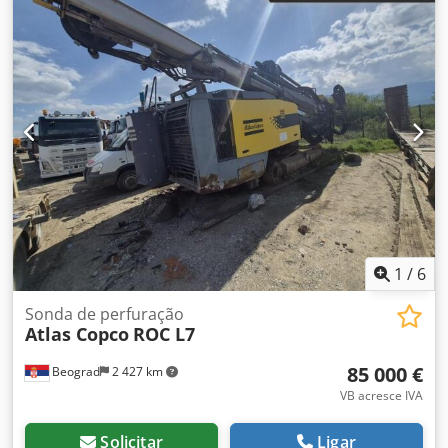
1
/
6
Sonda de perfuração
Atlas Copco
ROC L7
85 000 €
Beograd
2 427 km
VB acresce IVA
Solicitar
Ligar