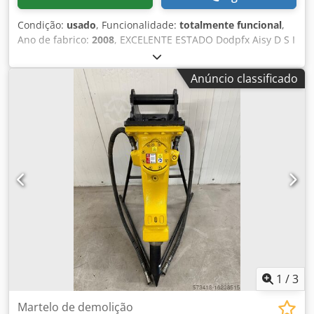
Condição:
usado
, Funcionalidade:
totalmente funcional
,
Ano de fabrico:
2008
, EXCELENTE ESTADO Dodpfx Aisy D S I
Is Tsck
Anúncio classificado
1
/
3
Martelo de demolição