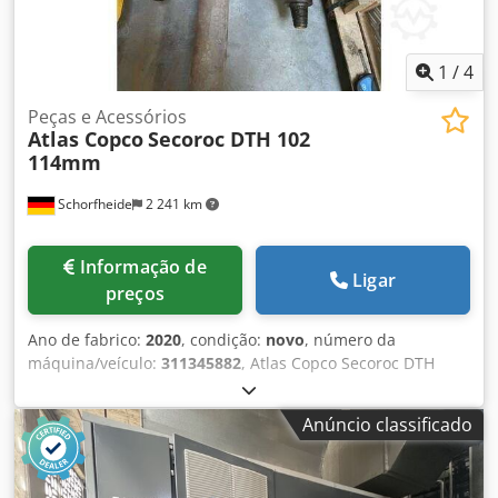
1
/
4
Peças e Acessórios
Atlas Copco
Secoroc DTH 102
114mm
Schorfheide
2 241 km
Informação de
Ligar
preços
Ano de fabrico:
2020
, condição:
novo
, número da
máquina/veículo:
311345882
, Atlas Copco Secoroc DTH
Haste de perfuração 102 114 mm não utilizado 4x 102mm /
L= 5000mm 4x 114mm / L= 6000mm 3x adaptadores de
Anúncio classificado
haste 114mm 1x broca 140mm Dcedpjmwittefx Ai Tek
Informações adicionais Utilização prevista: construção,
Estado geral: muito bom, Estado técnico: muito bom,