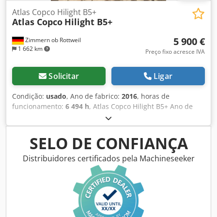
Atlas Copco Hilight B5+
Atlas Copco
Hilight B5+
5 900 €
Zimmern ob Rottweil
1 662 km
Preço fixo acresce IVA
Solicitar
Ligar
Condição:
usado
, Ano de fabrico:
2016
, horas de
funcionamento:
6 494 h
, Atlas Copco Hilight B5+ Ano de
fabricação: 2016 Horas de operação: 6.494 h Iluminação
LED: 4 × 350 W Cobertura de iluminação: até 5.000 m²
Peso: 981 kg Dcedpey R Atzsfx Ai Tjk
SELO DE CONFIANÇA
Distribuidores certificados pela Machineseeker