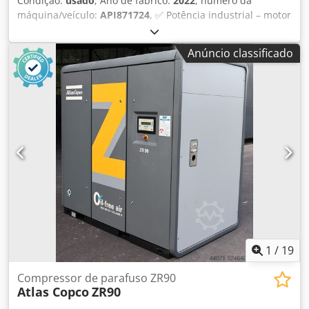
Condição:
usado
, Ano de fabrico:
2022
, número da
máquina/veículo:
API871724
, ✅ Potência industrial – motor
de 75 kW (100 cv) para alto fluxo de ar. Djdpfx Aisy Nb Ihe
Tjck ✅ Eficiência energética – tecnologia VSD+ que reduz o
Anúncio classificado
consumo em até 50%. ✅ Alto desempenho – fluxo de ar
massivo de até 13,5 m³/min a 13 bar de pressão. ✅
Confiabilidade Atlas Copco – construção belga reconhecida
mundialmente para uso contínuo. Características técnicas:
Ano de fabricação: 2022 | Modelo: GA75VSD+ | Pressão
máxima (MAWP): 13 bar | Potência do motor: 75 kW (100
cv) | Vazão de ar (Qv): 13,5 m³/min (224,7 l/s) | Rotação do
motor: 6450 rpm | Tensão/Frequência/Fases: 400V / 50Hz /
3F | Peso: 898 kg | Origem: Bélgica (Atlas Copco Airpower
n.v.)
1
/
19
Compressor de parafuso ZR90
Atlas Copco
ZR90