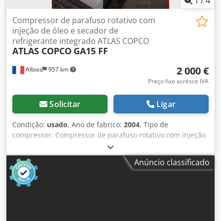
1
/
4
Compressor de parafuso rotativo com
injeção de óleo e secador de
refrigerante integrado ATLAS COPCO
ATLAS COPCO
GA15 FF
2 000 €
Albias
957 km
Preço fixo acresce IVA
Solicitar
Ligar
Condição:
usado
, Ano de fabrico:
2004
, Tipo de
compressor: Compressor de parafuso rotativo com injeção
de óleo e secador de refrigerante integrado Potência do
motor: 15 kW (20 HP) Alimentação: 380 V / 50 Hz Pressão de
Anúncio classificado
operação: 7,5 bar Djdpfx Aijwgca Te Tsck Velocidade de
entrega de ar livre (FAD): 798 m³/h (aproximadamente 13,3
m³/min) Nível de ruído: 68 dB(A) Capacidade do tanque:
400 litros Dimensões (C × L × A): 1.000 × 660 × 1.400 mm
Peso: 450 kg Resfriamento: Refrigerado a ar Secador
integrado: Sim Sistema de controle: Elektronikon®