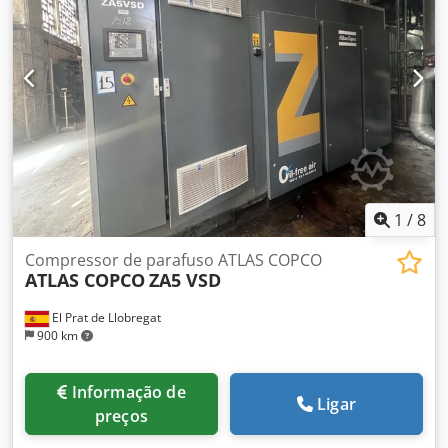
Estado visual: muito bom,
1
/
8
Compressor de parafuso ATLAS COPCO
ATLAS COPCO
ZA5 VSD
El Prat de Llobregat
900 km
Informação de
Ligar
preços