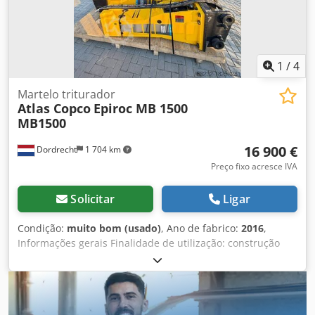
1
/
4
Martelo triturador
Atlas Copco
Epiroc MB 1500
MB1500
16 900 €
Dordrecht
1 704 km
Preço fixo acresce IVA
Solicitar
Ligar
Condição:
muito bom (usado)
, Ano de fabrico:
2016
,
Informações gerais Finalidade de utilização: construção
civil Número de referência: 4 Pesos Peso em vazio: 1.300 kg
Funcionalidades Dimensões da área de carga: 200 x 70 x
60 cm Marcação CE: sim Manutenção, histórico e estado
Dcjdpfx Aisvpq Tbj Tsk Número de proprietários: 1 Estado