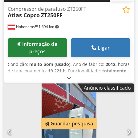
Compressor de parafuso ZT250FF
Atlas Copco
ZT250FF
Hohenems
1 694 km
Informação de
Ligar
preços
Condição:
muito bom (usado)
, Ano de fabrico:
2012
, horas
de funcionamento:
19 221 h
, Funcionalidade:
totalmente
funcional
, Compressor de parafuso sem óleo ZT250FF
Secador integrado. 250 kW 10 bar 42,31 m3/min Ano de
Anúncio classificado
fabricação: 2012 Dsdpfx Aiozmdrbj Tjck Horas de
funcionamento: 19.221
Guardar pesquisa