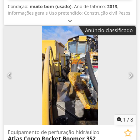
Condição:
muito bom (usado)
, Ano de fabrico:
2013
,
Informações gerais Uso pretendido: Construção civil Pesos
Peso sem carga: 5.400 kg Funcionalidade Marcação CE: sim
Manutenção, histórico e condição Número de
Anúncio classificado
proprietários: 1 Condição técnica: muito boa Condição
visual: muito boa Mais informações Djdpfx Ajv Tm Sboi
Tock Adequado para as seguintes máquinas: 58 t - 100 t
Termos de entrega: EXW Pressão de trabalho: 160-180 bar
Fluxo hidráulico necessário: 390 l/min Frequência de
impacto: 280-480 Última inspeção: 2025-03-03 País de
fabricação: DE Mais informações Entre em contato com Ö.
Inalkac para mais informações.
1
/
8
Equipamento de perfuração hidráulico
Atlas Copco
Rocket Boomer 352