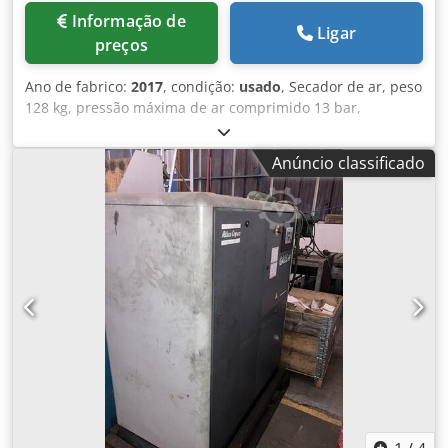
Informação de
Ligar
preços
Ano de fabrico:
2017
, condição:
usado
, Secador de ar, peso
128 kg, pressão máxima de ar comprimido 13 bar,
temperatura ambiente máxima 46 °C. Dcodpfxow Da Ens Ai
Tjk
Anúncio classificado