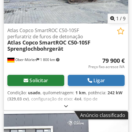
1
/
9
Atlas Copco SmartROC C50-10SF
perfuratriz de furos de detonação
Atlas Copco
SmartROC C50-10SF
Sprenglochbohrgerät
79 900 €
Ober-Mörlen
1 800 km
Preço fixo acresce IVA
Solicitar
Ligar
Condição:
usado
, quilometragem:
1 km
, potência:
242 kW
(329,03 cv)
, configuração de eixo:
4x4
, tipo de
engrenagem:
automático
, Ano de fabrico:
2012
, zGG:
24.000 kg Entre em contato com Emal Jaweed para mais
Anúncio classificado
informações. Atlas Copco SmartRoc C50-10SF, ano de
fabricação: 2012, horas de operação: 14.261, kW / HP: 242 /
329, peso: 30.000 kg, diâmetro do furo: 90-140 mm,