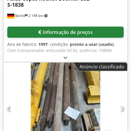
S-1838
Berlin
2 198 km
Informação de preços
Ano de fabrico:
1997
, condição:
pronto a usar (usado)
,
Com transportador articulado DC26, potência: 108kW,
velocidade máx. de condução 16km/h, tamanho do pneu:
14.00 R24 A, 2x braço de perfuração BUT 35, unidade de
Anúncio classificado
potência a diesel Deutz BF4M 1013C, suportes de
perfuração BMH 6414, comprimento máx. da haste de
perfuração: 4321mm, profundidade máx. de perfuração:
4020mm, plataforma de carga HL 210, norma CE, lavagem
de ar/água, permutador de calor e bomba de alta pressão
Swellex, sem martelos de perfuração. Dsdol Tn Epspfx Ai
Tsck