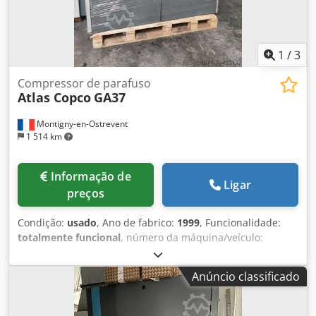
1
/
3
Compressor de parafuso
Atlas Copco
GA37
Montigny-en-Ostrevent
1 514 km
Informação de
Ligar
preços
Condição:
usado
, Ano de fabrico:
1999
, Funcionalidade:
totalmente funcional
, número da máquina/veículo:
AII362754
, potência:
37 kW (50,31 cv)
, pressão de
funcionamento:
7 barra
, Equipamento:
Placa de
Anúncio classificado
identificação disponível, compressor, sistema de ar
comprimido
, O compressor lubrificado Atlas Copco GA37 é
uma máquina potente e fiável, concebida para oferecer