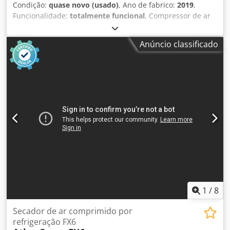
Condição:
quase novo (usado)
, Ano de fabrico:
2019
,
Funcionalidade:
totalmente funcional
, Compressor de ar
industrial Atlas Copco ZA5 VSD, com tecnologia de
velocidade variável (VSD) e produção de ar totalmente
Anúncio classificado
isenta de óleo, certificado ISO 8573-1 Classe 0. Dados
técnicos: • Fabricante: Atlas Copco • Modelo: ZA5 VSD • Ano
de fabricação: 2019 • Potência nominal total: 250 kW •
Pressão máxima de trabalho: 4 bar(e) Dedpeznaxaefx Ai
Tjck • Velocidade de rotação: 1.879 rpm • Peso bruto: 5.662
kg • Tecnologia: acionamento de velocidade variável (VSD) •
Qualidade do ar: isento de óleo, ISO 8573-1 Classe 0 •
Fabricado na Bélgica • Variador de frequência WEG •
Número de série: APF239403
1
/
8
Secador de ar comprimido por
refrigeração FX6