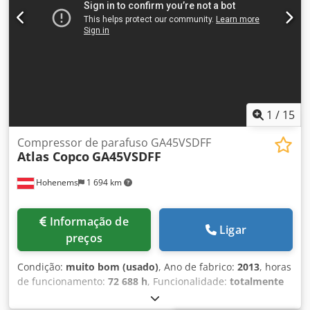
1
/
15
Compressor de parafuso GA45VSDFF
Atlas Copco
GA45VSDFF
Hohenems
1 694 km
Informação de
Ligar
preços
Condição:
muito bom (usado)
, Ano de fabrico:
2013
, horas
de funcionamento:
72 688 h
, Funcionalidade:
totalmente
funcional
, Compressor de parafusos Atlas Copco