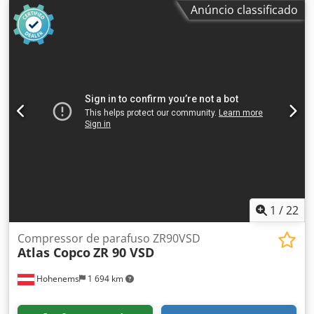
GA45VSDFF Inversor e secador integrados. Dedpfeznlx Sox
Anúncio classificado
Ai Tsck 45 kW 12,75 bar 8,67 m3/min Ano de fabricação:
2013 Horas de funcionamento: 72.688 h
1
/
22
Compressor de parafuso ZR90VSD
Atlas Copco
ZR 90 VSD
Hohenems
1 694 km