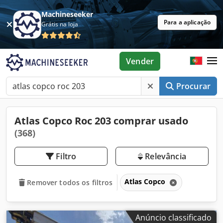
Machineseeker
Para a aplicação
Grátis na loja
Vender
Procurar
Atlas Copco Roc 203 comprar usado
(368)
Filtro
Relevância
Atlas Copco
Remover todos os filtros
Anúncio classificado