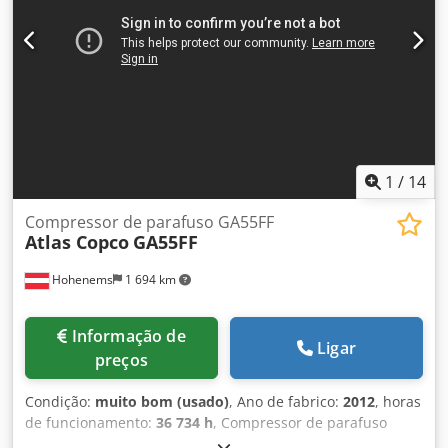
1
/
14
Compressor de parafuso GA55FF
Atlas Copco
GA55FF
Hohenems
1 694 km
Informação de
Ligar
preços
Condição:
muito bom (usado)
, Ano de fabrico:
2012
, horas
de funcionamento:
36 734 h
, Compressor de parafuso
Atlas Copco GA55FF Secador integrado 55 kW 9,80 bar