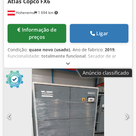
Atlas Copco
FX6
Hohenems
1 694 km
Informação de
Ligar
preços
Condição:
quase novo (usado)
, Ano de fabrico:
2019
,
Funcionalidade:
totalmente funcional
, Secador de ar
refrigerado Atlas Copco FX6, usado. Dsdpszrtbiefx Ai Tjck
2,34 m³/min 14 bar Ano de fabrico: 2019
Anúncio classificado