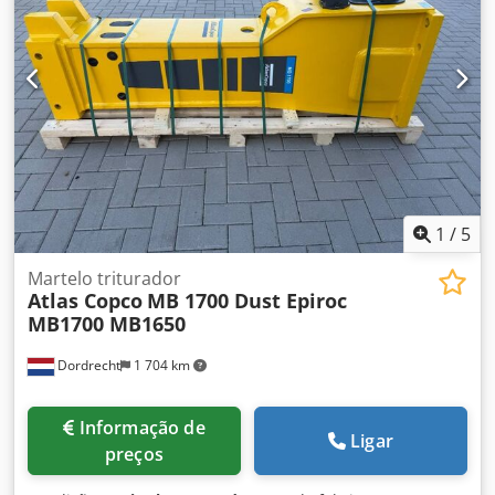
as seguintes máquinas: 17-29 toneladas Condições de
entrega: EXW Pressão de trabalho: 160-180 bar Vazão
hidráulica necessária: 155 l/min Frequência de impacto:
330-680 Última inspeção: 02-01-2025 País de fabricação:
DE Informações adicionais Para mais informações, entre
em contato com Ö. Inalkac.
1
/
5
Martelo triturador
Atlas Copco
MB 1700 Dust Epiroc
MB1700 MB1650
Dordrecht
1 704 km
Informação de
Ligar
preços