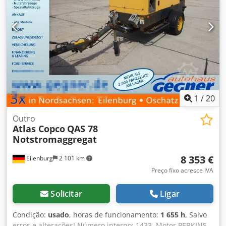
1
/
20
Outro
Atlas Copco
QAS 78
Notstromaggregat
8 353 €
Eilenburg
2 101 km
Preço fixo acresce IVA
Solicitar
Ligar
Condição:
usado
, horas de funcionamento:
1 655 h
, Salvo
erros e alterações! Número interno: 1433. Motor PERKINS.