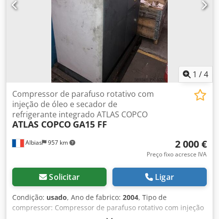
1
/
4
Compressor de parafuso rotativo com
injeção de óleo e secador de
refrigerante integrado ATLAS COPCO
ATLAS COPCO
GA15 FF
2 000 €
Albias
957 km
Preço fixo acresce IVA
Solicitar
Ligar
Condição:
usado
, Ano de fabrico:
2004
, Tipo de
compressor: Compressor de parafuso rotativo com injeção
de óleo e secador de refrigerante integrado Potência do