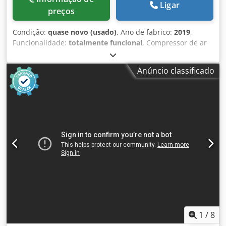
Ligar
preços
Condição:
quase novo (usado)
, Ano de fabrico:
2019
,
Funcionalidade:
totalmente funcional
, Compressor de ar
industrial Atlas Copco ZA5 VSD, com tecnologia de
velocidade variável (VSD) e produção de ar totalmente
Anúncio classificado
isenta de óleo, certificado ISO 8573-1 Classe 0. Dados
técnicos: • Fabricante: Atlas Copco • Modelo: ZA5 VSD • Ano
de fabricação: 2019 • Potência nominal total: 250 kW •
Pressão máxima de trabalho: 4 bar(e) Cedpfx
Aeznaxajcnsrf • Velocidade de rotação: 1.879 rpm • Peso
bruto: 5.662 kg • Tecnologia: acionamento de velocidade
variável (VSD) • Qualidade do ar: isento de óleo, ISO 8573-1
Classe 0 • Fabricado na Bélgica • Variador de frequência
WEG • Número de série: APF239403
1
/
8