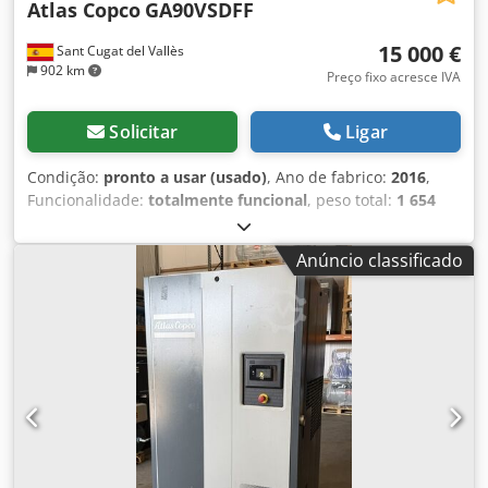
Atlas Copco
GA90VSDFF
15 000 €
Sant Cugat del Vallès
902 km
Preço fixo acresce IVA
Solicitar
Ligar
Condição:
pronto a usar (usado)
, Ano de fabrico:
2016
,
Funcionalidade:
totalmente funcional
, peso total:
1 654
kg
, Equipamento:
Placa de identificação disponível,
secador por refrigeração
, Atlas Copco, compressor de ar,
Anúncio classificado
modelo: GA90VSDFF, parafuso lubrificado com inversor de
frequência (VSD), com secador, pressão: 12,7 bar, vazão de
ar: 293,1 L/S, motor: 3508 rpm, ano: 2016, peso: 1654 kg.
Envios para toda a Europa não incluídos, IVA não incluído.
Referência: 1167. Codpfxsyxpz Us Acnsrf