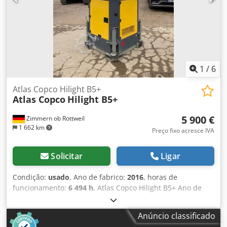
1
/
6
Atlas Copco Hilight B5+
Atlas Copco
Hilight B5+
5 900 €
Zimmern ob Rottweil
1 662 km
Preço fixo acresce IVA
Solicitar
Ligar
Condição:
usado
, Ano de fabrico:
2016
, horas de
funcionamento:
6 494 h
, Atlas Copco Hilight B5+ Ano de
fabricação: 2016 Horas de operação: 6.494 h Iluminação
LED: 4 × 350 W Cobertura de iluminação: até 5.000 m²
Anúncio classificado
Peso: 981 kg Crsdpfey R Atzsx Acnjf