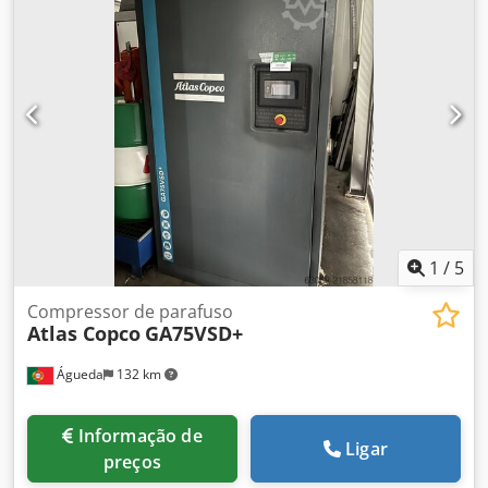
1
/
5
Compressor de parafuso
Atlas Copco
GA75VSD+
Águeda
132 km
Informação de
Ligar
preços