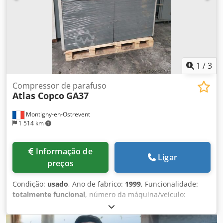
1
/
3
Compressor de parafuso
Atlas Copco
GA37
Montigny-en-Ostrevent
1 514 km
Informação de
Ligar
preços
Condição:
usado
, Ano de fabrico:
1999
, Funcionalidade:
totalmente funcional
, número da máquina/veículo:
AII362754
, potência:
37 kW (50,31 cv)
, pressão de
funcionamento:
7 barra
, Equipamento:
Placa de