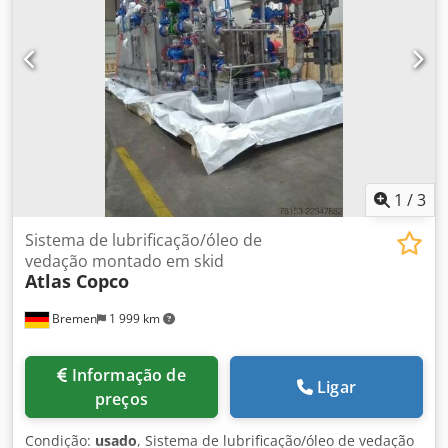
Codpezrihrjfx Acnerf
1
/
3
Sistema de lubrificação/óleo de
vedação montado em skid
Atlas Copco
Bremen
1 999 km
Informação de
Ligar
preços
Condição:
usado
, Sistema de lubrificação/óleo de vedação