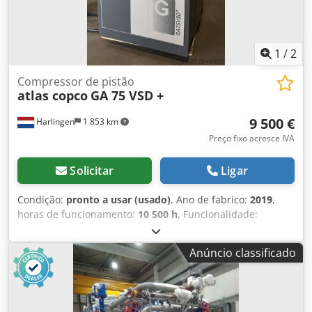
1
/
2
Compressor de pistão
atlas copco
GA 75 VSD +
9 500 €
Harlingen
1 853 km
Preço fixo acresce IVA
Solicitar
Ligar
Condição:
pronto a usar (usado)
, Ano de fabrico:
2019
,
horas de funcionamento:
10 500 h
, Funcionalidade:
totalmente funcional
, peso total:
898 kg
, potência:
75 kW
(101,97 cv)
, vazão volumétrica:
476 m³/h
, pressão (máx.):
Anúncio classificado
13 barra
, tipo de refrigeração:
ar
, Equipamento:
Placa de
identificação disponível, documentação / manual
,
compressor de parafuso em bom estado, funcionando
perfeitamente, 75 kW, com controlo de frequência.