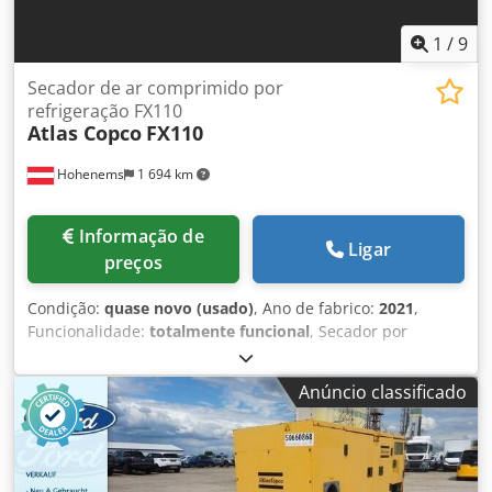
1
/
9
Secador de ar comprimido por
refrigeração FX110
Atlas Copco
FX110
Hohenems
1 694 km
Informação de
Ligar
preços
Condição:
quase novo (usado)
, Ano de fabrico:
2021
,
Funcionalidade:
totalmente funcional
, Secador por
refrigeração Atlas Copco FD310 usado 6,48 m3/min 14 bar
Ano de fabricação: 2021 Credezkvbpopfx Acnjf
Anúncio classificado