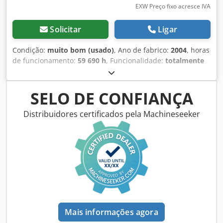
EXW Preço fixo acresce IVA
Solicitar
Ligar
Condição:
muito bom (usado)
, Ano de fabrico:
2004
, horas
de funcionamento:
59 690 h
, Funcionalidade:
totalmente
funcional
, Compressor de parafuso Atlas Copco ZR90VSDFF
Inversor de frequência e secador integrados. 90 kW 8,75
bar 14,70 m3/min Crjdpfx Acsyuvwasnof
SELO DE CONFIANÇA
Distribuidores certificados pela Machineseeker
Mais informações agora