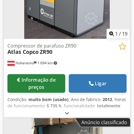
lubrificados.
1
/
19
Compressor de parafuso ZR90
Atlas Copco
ZR90
Hohenems
1 694 km
Informação de
Ligar
preços
Condição:
muito bom (usado)
, Ano de fabrico:
2012
, horas
de funcionamento:
5 735 h
, Funcionalidade:
totalmente
funcional
, Compressor de parafusos sem óleo Atlas Copco
ZR90 90 kW 7,50 bar 14 m³/min Ano de fabricação: 2012
Anúncio classificado
Cedpfx Ajzqvvascnjrf Horas de funcionamento: 5735