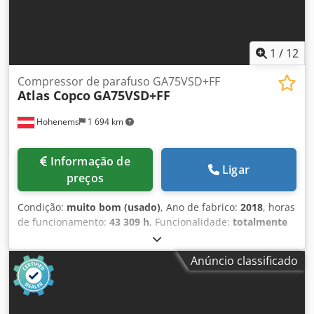
1
/
12
Compressor de parafuso GA75VSD+FF
Atlas Copco
GA75VSD+FF
Hohenems
1 694 km
Informação de
Ligar
preços
Condição:
muito bom (usado)
, Ano de fabrico:
2018
, horas
de funcionamento:
43 309 h
, Funcionalidade:
totalmente
funcional
, Compressor de parafusos Atlas Copco
GA75VSD+FF Inversor e secador integrados 75 kW 12,75 bar
Anúncio classificado
Cjdpszp Urwofx Acnorf 15,50 m3/min Ano de fabricação:
2018 Horas de funcionamento: 43.309