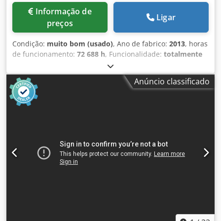
Informação de
Ligar
preços
Condição:
muito bom (usado)
, Ano de fabrico:
2013
, horas
de funcionamento:
72 688 h
, Funcionalidade:
totalmente
funcional
, Compressor de parafusos Atlas Copco
GA45VSDFF Inversor e secador integrados. 45 kW 12,75 bar
Anúncio classificado
8,67 m3/min Ano de fabricação: 2013 Horas de
funcionamento: 72.688 h Credpfx Ajznlx Sscnef