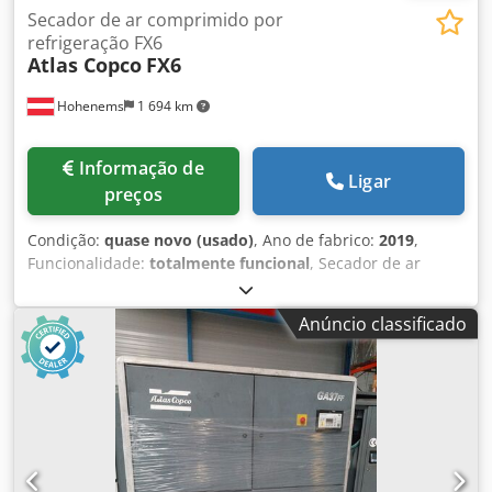
Secador de ar comprimido por
refrigeração FX6
Atlas Copco
FX6
Hohenems
1 694 km
Informação de
Ligar
preços
Condição:
quase novo (usado)
, Ano de fabrico:
2019
,
Funcionalidade:
totalmente funcional
, Secador de ar
refrigerado Atlas Copco FX6, usado. 2,34 m³/min 14 bar
Csdpfx Acjzrtbijnerf Ano de fabrico: 2019
Anúncio classificado