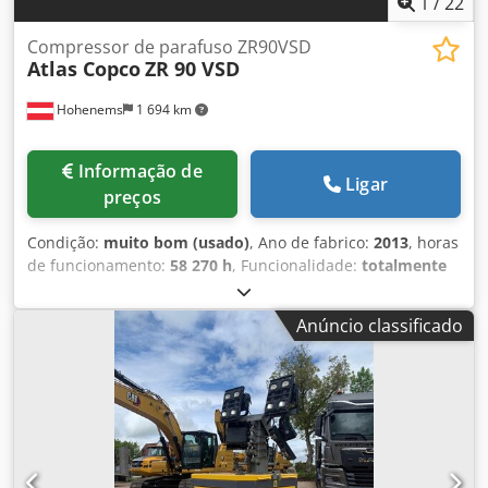
1
/
22
Compressor de parafuso ZR90VSD
Atlas Copco
ZR 90 VSD
Hohenems
1 694 km
Informação de
Ligar
preços
Condição:
muito bom (usado)
, Ano de fabrico:
2013
, horas
de funcionamento:
58 270 h
, Funcionalidade:
totalmente
funcional
, Compressor de parafuso sem óleo Atlas Copco
ZR90VSD Inversor integrado 90 kW 9 bar 15,50 m³/min Ano
Anúncio classificado
de fabricação: 2013 Credpfxozmwc He Acnef Horas de
operação: 58.270