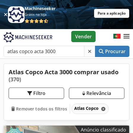
Machineseeker
Para a aplicação
Grátis na loja
Vender
Procurar
Atlas Copco Acta 3000 comprar usado
(370)
Filtro
Relevância
Atlas Copco
Remover todos os filtros
Anúncio classificado