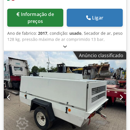
Informação de
Ligar
preços
Ano de fabrico:
2017
, condição:
usado
, Secador de ar, peso
128 kg, pressão máxima de ar comprimido 13 bar,
temperatura ambiente máxima 46 °C. Crodpfsw Da Enex
Acnjf
Anúncio classificado