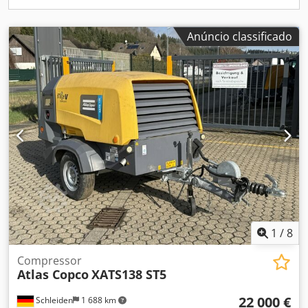
Anúncio classificado
1
/
8
Compressor
Atlas Copco
XATS138 ST5
22 000 €
Schleiden
1 688 km