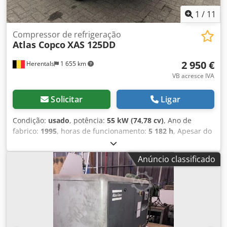
1
/
11
Compressor de refrigeração
Atlas Copco
XAS 125DD
2 950 €
Herentals
1 655 km
VB acresce IVA
Solicitar
Ligar
Condição:
usado
, potência:
55 kW (74,78 cv)
, Ano de
fabrico:
1995
, horas de funcionamento:
5 182 h
, Apesar do
cuidado tomado na introdução correta dos dados, não
podemos ser responsabilizados por eventuais erros
Anúncio classificado
presentes neste anúncio. As imagens podem não
corresponder à realidade. TLD Trucks & Vans BV Wolfstee
44 B-2200 Herentals Bélgica Tel.: Leemans Thierry Tel.:
Leemans Dino = Mais informações = Crodpfx Acjzr Uxvsnef
Ano de fabrico: 1995 Finalidade: Construção civil Número
de série: YA304706900245509 Contacte Thierry Leemans
para obter mais informações.