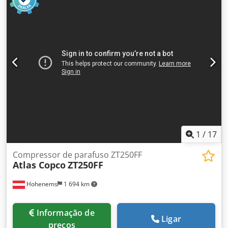
1
/
17
Compressor de parafuso ZT250FF
Atlas Copco
ZT250FF
Hohenems
1 694 km
Informação de
Ligar
preços