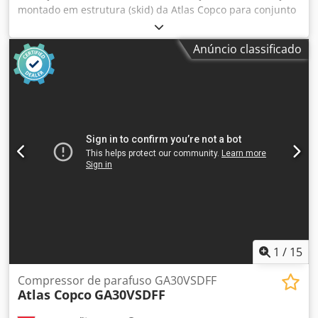
montado em estrutura (skid) da Atlas Copco para conjunto
de compressores, incluindo reservatório/tanque principal
com bombas, filtros, refrigeradores e bloco de válvulas.
Anúncio classificado
Inclui tanque de purga e diversos componentes
sobressalentes e juntas, conforme listado no documento
para download abaixo. Crjdpfx Aszmadmscnof
Observação: As vendas estão condicionadas à conclusão
satisfatória, no prazo de 24 horas, de uma avaliação de
conformidade (Business Partner Due Diligence Check –
BPDDC) e do preenchimento de um formulário de
declaração do utilizador final (End User Statement – EUS)
pelo comprador e, caso o comprador não seja o utilizador
final, por cada utilizador final. Os formulários BPDD e EUS
podem ser descarregados do site.
1
/
15
Compressor de parafuso GA30VSDFF
Atlas Copco
GA30VSDFF