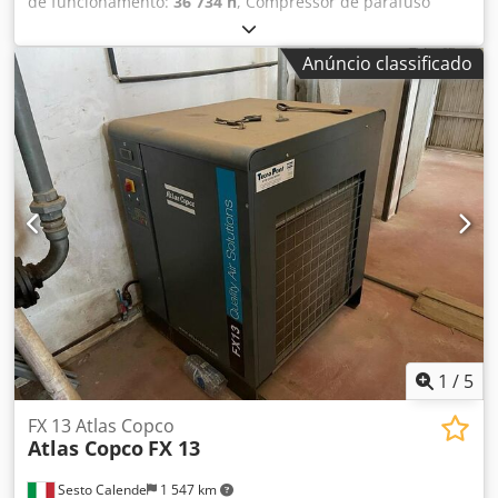
de funcionamento:
36 734 h
, Compressor de parafuso
Atlas Copco GA55FF Secador integrado 55 kW 9,80 bar 8,87
m3/min Ano de fabricação: 2012 Cjdpszphrwefx Acnorf
Anúncio classificado
Horas de funcionamento: 36.734
1
/
5
FX 13 Atlas Copco
Atlas Copco
FX 13
Sesto Calende
1 547 km