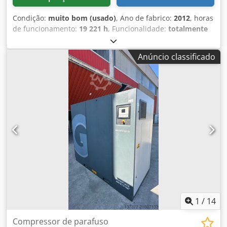
Condição:
muito bom (usado)
, Ano de fabrico:
2012
, horas
de funcionamento:
19 221 h
, Funcionalidade:
totalmente
funcional
, Compressor de parafuso sem óleo ZT250FF
Secador integrado. 250 kW 10 bar Crjdpfx Acjzmdrbenef
Anúncio classificado
42,31 m3/min Ano de fabricação: 2012 Horas de
funcionamento: 19.221
1
/
14
Compressor de parafuso