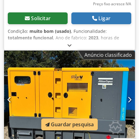
Preço fixo acresce IVA
Solicitar
Ligar
Condição:
muito bom (usado)
, Funcionalidade:
totalmente funcional
, Ano de fabrico:
2023
, horas de
funcionamento:
292 h
, Nível de emissões 5, pressão
operacional de 7,0 bar, vazão de 7,0 m³/min; pressão
Anúncio classificado
operacional de 8,6 bar, vazão de 6,0 m³/min; pressão
operacional de 10,3 bar, vazão de 5,0 m³/min.
Codpfxsznww Hs Acnerf
Guardar pesquisa