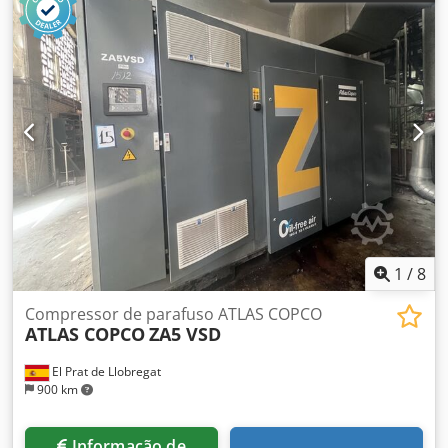
1
/
8
Compressor de parafuso ATLAS COPCO
ATLAS COPCO
ZA5 VSD
El Prat de Llobregat
900 km
Informação de