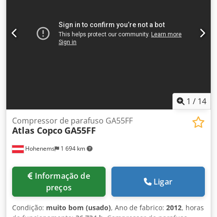
1
/
14
Compressor de parafuso GA55FF
Atlas Copco
GA55FF
Hohenems
1 694 km
Informação de
Ligar
preços
Condição:
muito bom (usado)
, Ano de fabrico:
2012
, horas