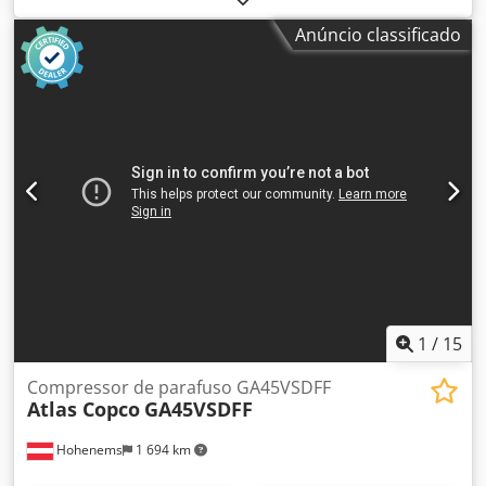
motor: 15 kW (20 HP) Csdowgca Tspfx Acnjrf Alimentação:
Anúncio classificado
380 V / 50 Hz Pressão de operação: 7,5 bar Velocidade de
entrega de ar livre (FAD): 798 m³/h (aproximadamente 13,3
m³/min) Nível de ruído: 68 dB(A) Capacidade do tanque:
400 litros Dimensões (C × L × A): 1.000 × 660 × 1.400 mm
Peso: 450 kg Resfriamento: Refrigerado a ar Secador
integrado: Sim Sistema de controle: Elektronikon®
1
/
15
Compressor de parafuso GA45VSDFF
Atlas Copco
GA45VSDFF
Hohenems
1 694 km