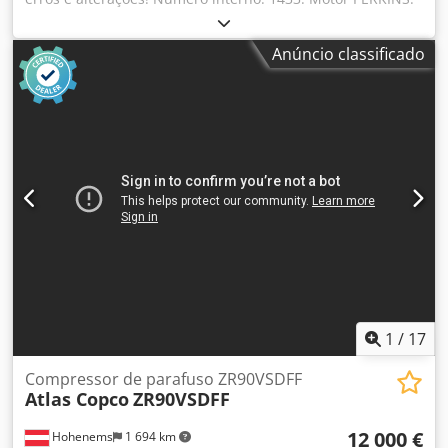
O veículo não foi reparado/recondicionado! Entrega em
todo o país possível mediante um custo adicional.
Anúncio classificado
Csdpfezp Avksx Acnorf Salvo erros e alterações. Teremos
todo o prazer em aceitar o seu veículo como parte do
pagamento. Financiamento/leasing também possível sem
entrada inicial! Tem mais alguma questão? Teremos todo o
prazer em ajudá-lo!
1
/
17
Compressor de parafuso ZR90VSDFF
Atlas Copco
ZR90VSDFF
12 000 €
Hohenems
1 694 km