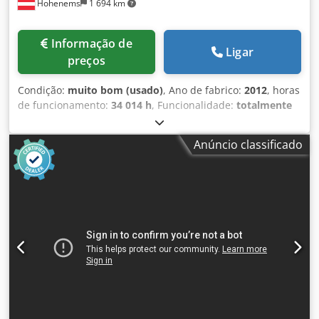
Hohenems
1 694 km
Informação de
Ligar
preços
Condição:
muito bom (usado)
, Ano de fabrico:
2012
, horas
de funcionamento:
34 014 h
, Funcionalidade:
totalmente
funcional
, Compressor de parafusos Atlas Copco
GA30VSDFF 30 kW 12,80 bar 5,58 m3/min Cedpezkwfvjfx
Anúncio classificado
Acnorf Ano de fabricação: 2012 Horas de funcionamento:
34.014