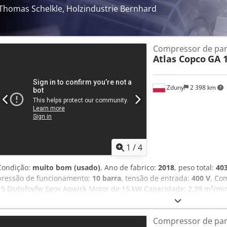
Thomas Schelkle, Holzindustrie Bernhard
Compressor de par
Atlas Copco
GA 
Zduny
2 398 km
1
/
4
Condição:
muito bom (usado)
, Ano de fabrico:
2018
, peso total:
40
pressão de funcionamento:
10 barra
, tensão de entrada:
400 V
, Co
15 Dsdpfoyfw Sgox Aqwjck Motor de 15 kW Capacidade: 2,39 m³/min 
2018 Horas de funcionamento: 8092 h
Compressor de par