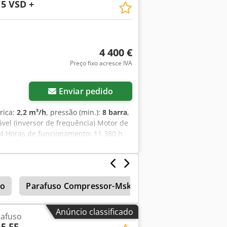
5 VSD +
4 400 €
Preço fixo acresce IVA
Enviar pedido
rica:
2,2 m³/h
, pressão (min.):
8 barra
,
el (inversor de frequência) Motor de
14 Horas de funcionamento: 11.380 h
iltros e óleo.
so
Parafuso Compressor-Msk Eu
Compressores D
Anúncio classificado
afuso
5 FF