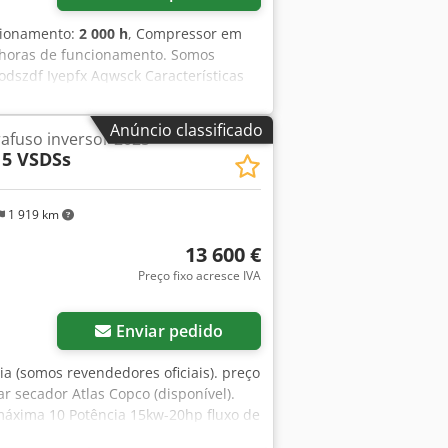
cionamento:
2 000 h
, Compressor em
 horas de funcionamento. Somos
Dodszdf Iyepfx Aqwsck Características
940 litros/minuto
Anúncio classificado
afuso inversor 2025
15 VSDSs
1 919 km
13 600 €
Preço fixo acresce IVA
Enviar pedido
a (somos revendedores oficiais). preço
r secador Atlas Copco (disponível).
 máxima 10 Potência 15kw-20hp fluxo de
em entrar em contato comigo. Dsdpfx