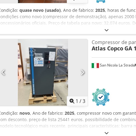
Condição:
quase novo (usado)
, Ano de fabrico:
2025
, horas de fun
condições como novo (compressor de demonstração), apenas 2000
concessionários oficiais. Preço de tabela para novo: 32.074 euros. 
principais: Pressão máxima: 10 bar Potência: 15 kW / 20 cv Vazão: 2
Compressor de par
Atlas Copco
GA 
San Nicola La Strada
1
/
3
Condição:
novo
, Ano de fabrico:
2025
, compressor novo com garanti
com desconto. preço de lista 25441 euros. possibilidade de combina
modelo tecnológico mais recente. principais características: barra
ar litros 7min 3000 Para uma ficha técnica detalhada, não hesite 