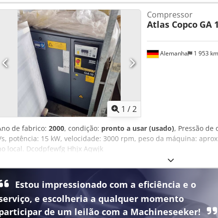
Aewcm Hijqwjck
Compressor
Atlas Copco
GA 1
Alemanha
1 953 k
1
/
2
Ano de fabrico:
2000
, condição:
pronto a usar (usado)
, Pressão de 
l/s, potência: 15 kW, velocidade: 3000 rpm, peso da máquina: aprox
no local. Dcodpfewfg Hhjx Aqwjk
Estou impressionado com a eficiência e o
serviço, e escolheria a qualquer momento
participar de um leilão com a Machineseeker!