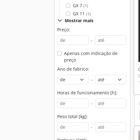
GX 7
(1)
GX 11
(1)
Mostrar mais
Preço:
-
Apenas com indicação de
preço
Ano de fabrico:
-
Horas de funcionamento [h]:
-
ema De Compressor
Boge Lr
Boge Autotronic
Peso total [kg]:
-