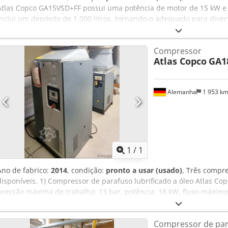
Atlas Copco GA15VSD+FF possui uma potência de motor de 15 kW e 
Inclui um depósito de 1 000 litros, tornando-o adequado para diver
capacidades de ar comprimido de alta qualidade, considere a má
temos à venda. Contacte-nos para mais informações. Dcjdpfxszdi Sn
Compressor
Pressão: 12,75 bar Equipamento adicional • Depósito de 1.000 litros
Atlas Copco
GA1
Alemanha
1 953 k
Solicitar m
1
/
1
Ano de fabrico:
2014
, condição:
pronto a usar (usado)
, Três compr
disponíveis. 1) Compressor de parafuso lubrificado a óleo Atlas Co
pressão máxima de trabalho: 13 bar, potência: 18 kW, fluxo máximo
máquina (C/L/A): aprox. 1300 mm / 900 mm / 1500 mm, peso: aprox.
69.000 h. 2) Compressor de parafuso lubrificado a óleo Atlas Copco
Compressor de par
máxima de trabalho: 13 bar, potência: 15 kW, fluxo máximo de ar: