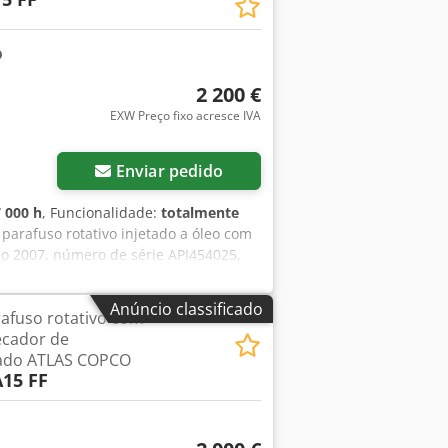
2 200 €
EXW Preço fixo acresce IVA
Enviar pedido
 000 h
, Funcionalidade:
totalmente
parafuso rotativo injetado a óleo com
no 2007, número de série API454025,
n II Dedpfx Aqezd Avajwjck A unidade
 verão de 2019 / 23 460 h Se desejado,
Anúncio classificado
afuso rotativo com
 105 psi Qv 43 l/s – 2,58 m³/min
ecador de
oque incluídos no preço, Incoterms
grado ATLAS COPCO
15 FF