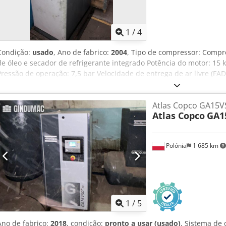
1
/
4
Condição:
usado
, Ano de fabrico:
2004
, Tipo de compressor: Compre
de óleo e secador de refrigerante integrado Potência do motor: 15 
Pressão de operação: 7,5 bar Velocidade de entrega de ar livre (F
m³/min) Nível de ruído: 68 dB(A) Capacidade do tanque: 400 litros D
1.400 mm Peso: 450 kg Dsdpfx Aqowgca Teweck Resfriamento: Refri
Atlas Copco GA15V
Sistema de controle: Elektronikon®
Atlas Copco
GA1
Polónia
1 685 km
1
/
5
Ano de fabrico:
2018
, condição:
pronto a usar (usado)
, Sistema de