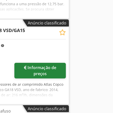
funciona a uma pressão de 12,75 bar.
sas aplicações. Se procura obter
quina Atlas Copco GA15VSD+FF que
s Aqwsk • Potência do motor: 15 kW •
Anúncio classificado
 incluído
8 VSD/GA15
m
ais imagens
Informação de
preços
essores de ar comprimido Atlas Copco
pco GA18 VSD, ano de fabrico: 2014,
 de ar: 216 m³/h, dimensões da
 550 kg, horas de operação: aprox.
 GA15, ano de fabrico: 1998, pressão
Anúncio classificado
afuso
 155 m³/h, dimensões da máquina