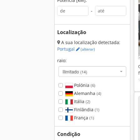
Potência [kW]:
-
Localização
A sua localização detectada:
Portugal
(alterar)
raio:
Ilimitado
(14)
Polónia
(6)
Alemanha
(4)
Itália
(2)
Finlândia
(1)
França
(1)
Condição