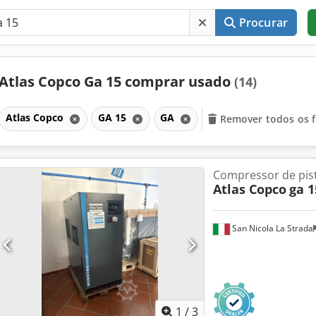
Procurar
Atlas Copco Ga 15 comprar usado
(14)
Atlas Copco
GA 15
GA
Remover todos os f
Compressor de pis
Atlas Copco
ga 1
San Nicola La Strada
1
/
3