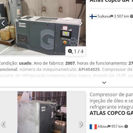
Sulkava
3 507 km
1
/
4
Condição:
usado
, Ano de fabrico:
2007
, horas de funcionamento:
27
funcional
, número da máquina/veículo:
API454025
, Compressor de 
secador de refrigeração integrado Atlas Copco, modelo GA 15 FF, a
usado ~27 000 h, com unidade de controle Atlas Copco Elektroniko
está fora de produção desde 2022. Última manutenção realizada no
Compressor de par
pode ser incluído um reservatório de ar comprimido. Pmax 7,3 bar –
injeção de óleo e s
Potência do motor 15 kW – 20 cv Embalagem e carregamento no reb
refrigerante inte
FOT.
ATLAS COPCO
GA
Albias
957 km