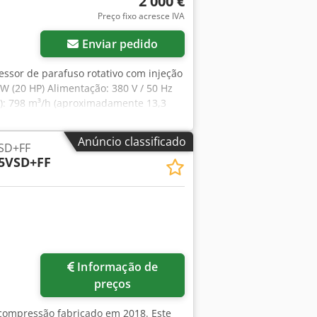
2 000 €
Preço fixo acresce IVA
Enviar pedido
ssor de parafuso rotativo com injeção
kW (20 HP) Alimentação: 380 V / 50 Hz
AD): 798 m³/h (aproximadamente 13,3
imensões (C × L × A): 1.000 × 660 ×
gerado a ar Secador integrado: Sim
Anúncio classificado
SD+FF
5VSD+FF
Informação de
preços
 compressão fabricado em 2018. Este