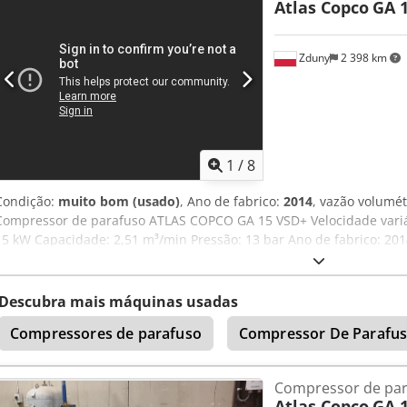
Atlas Copco
GA 1
Zduny
2 398 km
1
/
8
Condição:
muito bom (usado)
, Ano de fabrico:
2014
, vazão volumét
Compressor de parafuso ATLAS COPCO GA 15 VSD+ Velocidade variáv
15 kW Capacidade: 2,51 m³/min Pressão: 13 bar Ano de fabrico: 20
Dcodpfsytyd Uox Aqwsk Compressor após manutenção, com troca de f
Descubra mais máquinas usadas
Compressores de parafuso
Compressor De Parafu
Compressor de par
Atlas Copco
GA 1