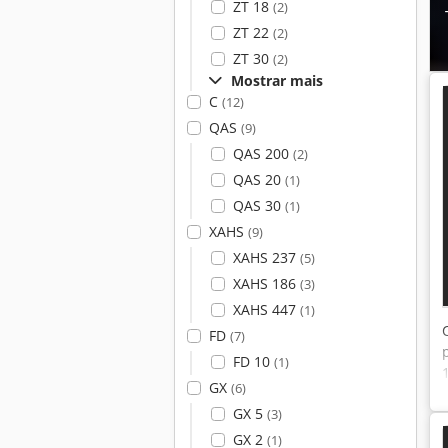
ZT 18
(2)
ZT 22
(2)
ZT 30
(2)
Mostrar mais
C
(12)
QAS
(9)
QAS 200
(2)
QAS 20
(1)
QAS 30
(1)
XAHS
(9)
XAHS 237
(5)
XAHS 186
(3)
XAHS 447
(1)
FD
(7)
FD 10
(1)
GX
(6)
GX 5
(3)
GX 2
(1)