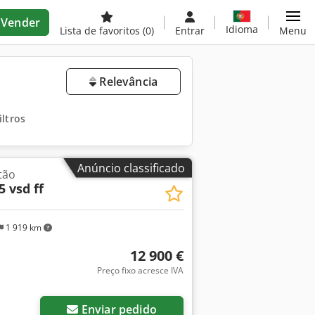
Vender
Idioma
Lista de favoritos
(0)
Entrar
Menu
Relevância
iltros
Anúncio classificado
tão
5 vsd ff
1 919 km
12 900 €
Preço fixo acresce IVA
Enviar pedido