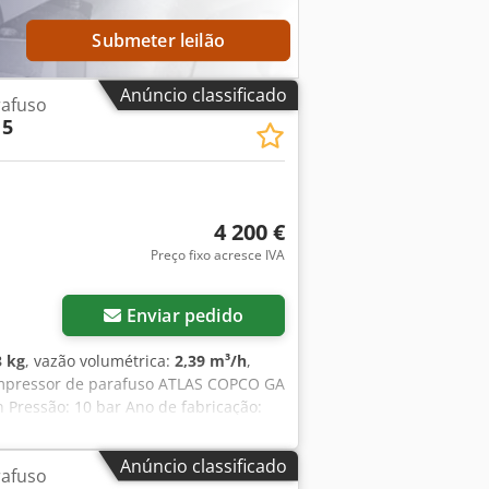
Submeter leilão
Anúncio classificado
afuso
15
4 200 €
Preço fixo acresce IVA
Enviar pedido
3 kg
, vazão volumétrica:
2,39 m³/h
,
mpressor de parafuso ATLAS COPCO GA
Pressão: 10 bar Ano de fabricação:
Anúncio classificado
afuso