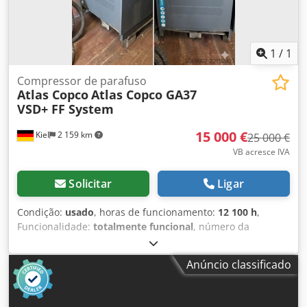
1
/
1
Compressor de parafuso
Atlas Copco
Atlas Copco GA37
VSD+ FF System
15 000 €
Kiel
2 159 km
25 000 €
VB acresce IVA
Solicitar
Ligar
Condição:
usado
, horas de funcionamento:
12 100 h
,
Funcionalidade:
totalmente funcional
, número da
máquina/veículo:
010460
, Oferecemos à venda um potente
compressor industrial da marca Atlas Copco. O
Anúncio classificado
equipamento é usado, foi regularmente mantido por
pessoal especializado e está pronto para uso imediato.
Dados técnicos: Cjdpfxozdqz Ds Adheha Tipo: GA37 VSD+