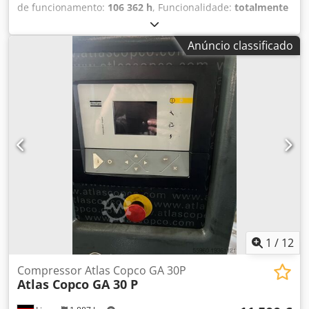
de funcionamento:
106 362 h
, Funcionalidade:
totalmente
funcional
, Compressor de parafuso premium Atlas Copco
GA110VSD. Ano de fabrico 2012. Chsdpeul U Tyefx Adhja
Anúncio classificado
Nova fase recebida às 50.000 horas. Com WRG. 8,50 bar
com 20,70 m3/min.
1
/
12
Compressor Atlas Copco GA 30P
Atlas Copco GA 30 P