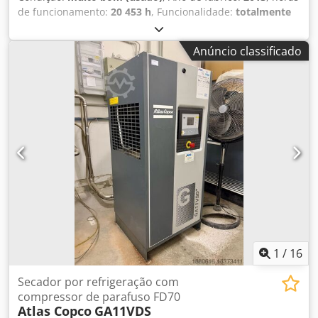
de funcionamento:
20 453 h
, Funcionalidade:
totalmente
funcional
, Compressor de parafuso Atlas Copco GA11VSD+
Conversor de frequência integrado 11 kW Codoy Uiycjpfx
Anúncio classificado
Adhjha 13 bar 1,95 m³/min Ano de fabricação: 2013 Horas
de funcionamento: 20.453
1
/
16
Secador por refrigeração com
compressor de parafuso FD70
Atlas Copco
GA11VDS