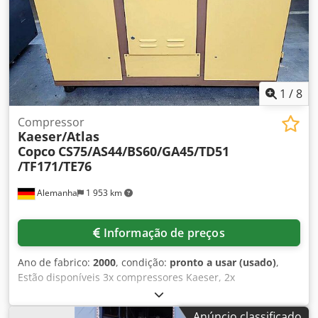
1
/
8
Compressor
Kaeser/Atlas
Copco
CS75/AS44/BS60/GA45/TD51
/TF171/TE76
Alemanha
1 953 km
Informação de preços
Ano de fabrico:
2000
, condição:
pronto a usar (usado)
,
Estão disponíveis 3x compressores Kaeser, 2x
compressores Atlas Copco e 3x secadores por refrigeração
Kaeser. 1) Compressor Kaeser CS 75, ano de fabrico: 1992,
Anúncio classificado