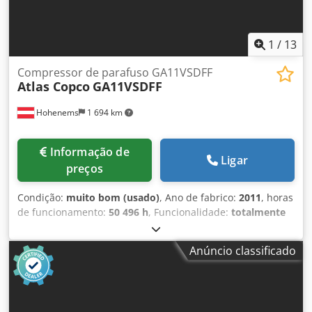
1
/
13
Compressor de parafuso GA11VSDFF
Atlas Copco
GA11VSDFF
Hohenems
1 694 km
Informação de
Ligar
preços
Condição:
muito bom (usado)
, Ano de fabrico:
2011
, horas
de funcionamento:
50 496 h
, Funcionalidade:
totalmente
funcional
, Compressor de parafuso Atlas Copco
GA11VSDFF Inversor de frequência e secador integrados 11
Anúncio classificado
kW 12,75 bar 1,84 m3/min Chsdpjy Ipcwofx Adhsa Ano de
fabricação: 2011 Horas de operação: 50.496