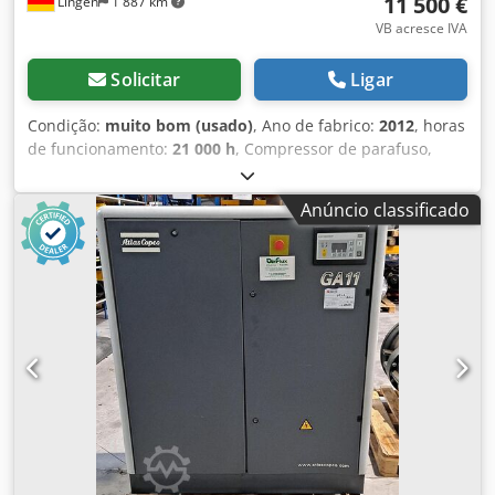
11 500 €
Lingen
1 887 km
VB acresce IVA
Solicitar
Ligar
Condição:
muito bom (usado)
, Ano de fabrico:
2012
, horas
de funcionamento:
21 000 h
, Compressor de parafuso,
tanque de ar comprimido, secador, separador de óleo,
localização em Mühlheim an der Ruhr Chedpfxowr Nnbs
Anúncio classificado
Adhea