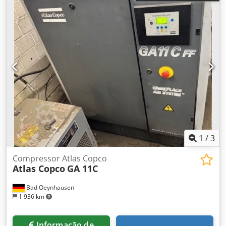
1
/
3
Compressor Atlas Copco
Atlas Copco
GA 11C
Bad Oeynhausen
1 936 km
Informação de