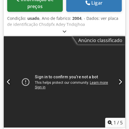
Ligar
preços
Condição:
usado
, Ano de fabrico:
2004
, - Dados: ver placa
de identificação Chsdpfx Adey Tndqjhoa
Anúncio classificado
1
/
5