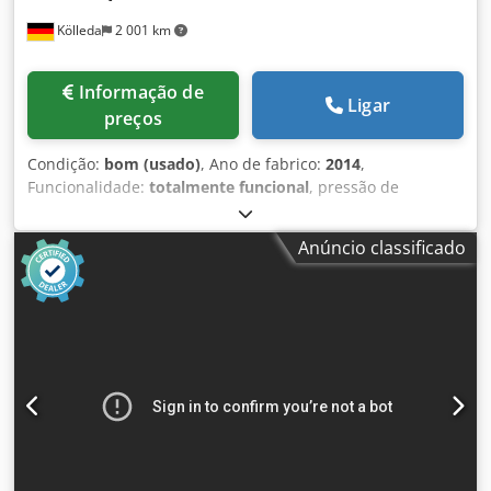
Kölleda
2 001 km
Informação de
Ligar
preços
Condição:
bom (usado)
, Ano de fabrico:
2014
,
Funcionalidade:
totalmente funcional
, pressão de
funcionamento:
10 barra
, Sistema compressor composto
por: Compressor de parafuso: Atlas Copco GA11VSD+
Anúncio classificado
Secador por refrigeração: Atlas Copco FD70 Acumulador de
pressão Chjdjvu A Hdopfx Adhja Öwamat 4 compressor de
parafuso com injeção de óleo com controle de velocidade
variável Pressão máxima de operação: 10,0 bar Potência do
motor: 11 kW Fluxo volumétrico: 25,5-115,2 m³/h Horas do
controlador: 61.837 h Horário de funcionamento: 21.094
horas Partidas do motor: 267.928 Ciclos de carga: 315.576