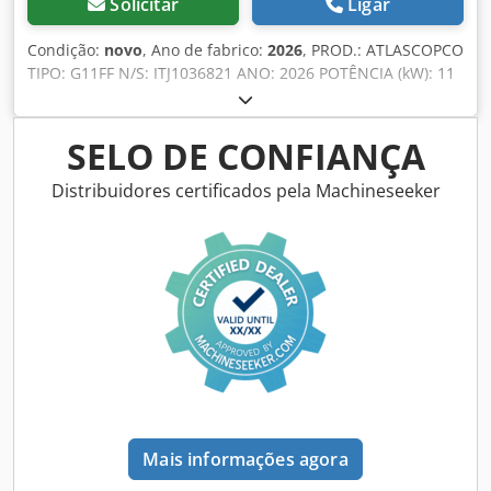
Solicitar
Ligar
Condição:
novo
, Ano de fabrico:
2026
, PROD.: ATLASCOPCO
TIPO: G11FF N/S: ITJ1036821 ANO: 2026 POTÊNCIA (kW): 11
CAPACIDADE (m3/min): 1,51 PRESSÃO (bar): 9,75 HORAS
(DOC/TOTAL): 0 INVERSOR DE FREQUÊNCIA: não SECADOR
INCORPORADO: sim, R513a 0,5kg TROCADOR DE CALOR:
SELO DE CONFIANÇA
não REFRIGERAÇÃO (AR/ÁGUA): ar SOBRE TANQUE: sim,
500 L Codpfxoy Sitks Adhsha DOCUMENTOS: sim
Distribuidores certificados pela Machineseeker
CONEXÃO: 1 NOVO/USADO: NOVO
Mais informações agora