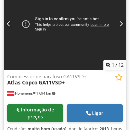
FF (tecnologia VSD+ para máxima eficiência energética)
Horas de funcionamento: 12.100 horas Estado: Usado,
muito bem conservado e pronto para uso imediato. O
compressor pode ser inspecionado no local, em Kiel, e
testado com energia, mediante agendamento prévio.
1
/
12
Compressor de parafuso GA11VSD+
Atlas Copco
GA11VSD+
Hohenems
1 694 km
Informação de
Ligar
preços
Condição:
muito bom (usado)
, Ano de fabrico:
2013
, horas