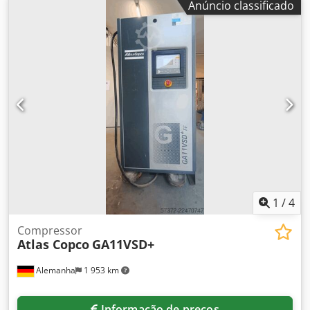
Anúncio classificado
1
/
4
Compressor
Atlas Copco
GA11VSD+
Alemanha
1 953 km
Informação de preços