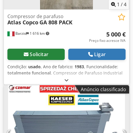
1
/
4
Compressor de parafuso
Atlas Copco
GA 808 PACK
5 000 €
Barzio
1 616 km
Preço fixo acresce IVA
Solicitar
Ligar
Condição:
usado
, Ano de fabrico:
1983
, Funcionalidade:
totalmente funcional
, Compressor de Parafuso Industrial
Atlas Copco – 75 kW – 7,5 m³/min – 8 bar Disponível
compressor de parafuso industrial Atlas Copco série GA,
Anúncio classificado
projetado para operação contínua em ambientes
industriais de alta exigência. O compressor está instalado
em carenagem insonorizada com painéis removíveis que
facilitam o acesso para inspeção e manutenção.
Equipamento robusto e confiável, típico da linha industrial
da Atlas Copco, ideal para fábricas, oficinas e centrais de
ar comprimido. Dados técnicos Fabricante: Atlas Copco