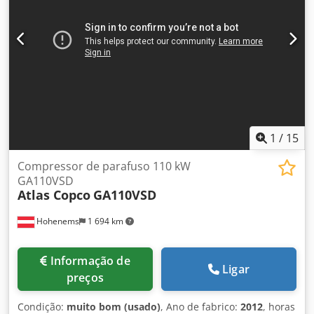
1
/
15
Compressor de parafuso 110 kW
GA110VSD
Atlas Copco
GA110VSD
Hohenems
1 694 km
Informação de
Ligar
preços
Condição:
muito bom (usado)
, Ano de fabrico:
2012
, horas