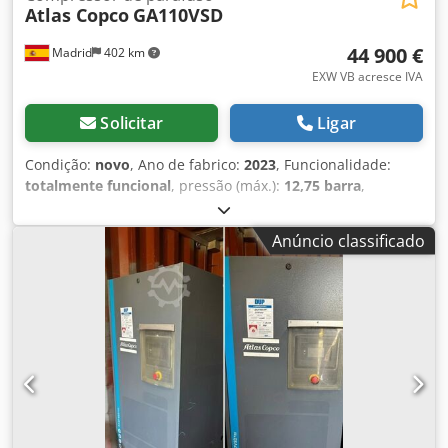
Atlas Copco
GA110VSD
44 900 €
Madrid
402 km
EXW VB acresce IVA
Solicitar
Ligar
Condição:
novo
, Ano de fabrico:
2023
, Funcionalidade:
totalmente funcional
, pressão (máx.):
12,75 barra
,
COMPRESSOR DE AR ATLAS COPCO NOVO, NUNCA USADO
Codpfxow S Nuto Adhjha
Anúncio classificado