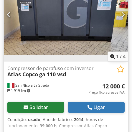
1
/
4
Compressor de parafuso com inversor
Atlas Copco
ga 110 vsd
12 000 €
San Nicola La Strada
1 919 km
Preço fixo acresce IVA
Solicitar
Ligar
Condição:
usado
, Ano de fabrico:
2014
, horas de
funcionamento:
39 000 h
, Compressor Atlas Copco
perfeitamente funcional e silencioso (somos