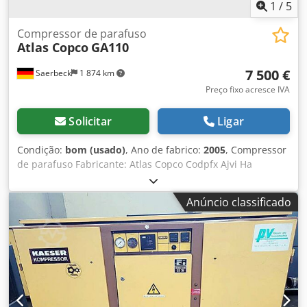
1
/
5
Compressor de parafuso
Atlas Copco
GA110
7 500 €
Saerbeck
1 874 km
Preço fixo acresce IVA
Solicitar
Ligar
Condição:
bom (usado)
, Ano de fabrico:
2005
, Compressor
de parafuso Fabricante: Atlas Copco Codpfx Ajvi Ha
Dedhsha Tipo: GA 110 Ano de fabrico: 2005 Horas de
funcionamento: aprox. 54.110 h Potência: 115 kw Pressão
Anúncio classificado
máxima: 7,5 bar