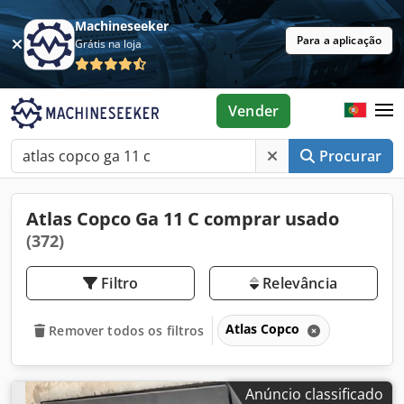
Machineseeker
Para a aplicação
Grátis na loja
Vender
Procurar
Atlas Copco Ga 11 C comprar usado
(372)
Filtro
Relevância
Atlas Copco
Remover todos os filtros
Anúncio classificado