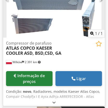
Tipo: compressor de parafuso lubrificado a óleo Potência
do motor: 75 kW Tensão: 400 V Corrente: 157 A Rotação do
motor: 1460 rpm Pressão de trabalho: 8 bar Cjdeytgrfspfx
Adhoha Vazão de ar: 7.500 l/min (7,5 m³/min) Ano de
fabricação: 1983 Equipamentos Separador ar/óleo
Reservatório e componentes auxiliares Carenagem
insonorizada Unidade industrial completa
1
/
1
Compressor de parafuso
ATLAS COPCO KAESER
COOLER
ASD, BSD,CSD, GA
Wilków
2 391 km
Informação de
Ligar
preços
Condição:
novo
, Radiadores, modelos Kaeser Atlas Copco,
Compair Chodpfjx I E Aysx Adhja ARREFECEDOR - Atlas
Copco GA todos os modelos ARREFECEDOR - KAESER todos
os modelos ARREFECEDOR DE ÓLEO