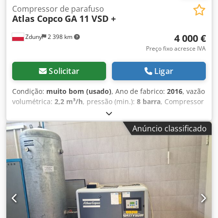
Compressor de parafuso
Atlas Copco
GA 11 VSD +
4 000 €
Zduny
2 398 km
Preço fixo acresce IVA
Solicitar
Ligar
Condição:
muito bom (usado)
, Ano de fabrico:
2016
, vazão
volumétrica:
2,2 m³/h
, pressão (min.):
8 barra
, Compressor
de parafusos ATLAS COPCO GA 11 VSD + Velocidade
variável (inversor de frequência) Motor de 11 kW Vazão de
Anúncio classificado
1,95 m³/min Pressão de 13 bar Ano de fabricação: 2016
Chedpfxoytyh He Adhsa Horas de funcionamento: 9270