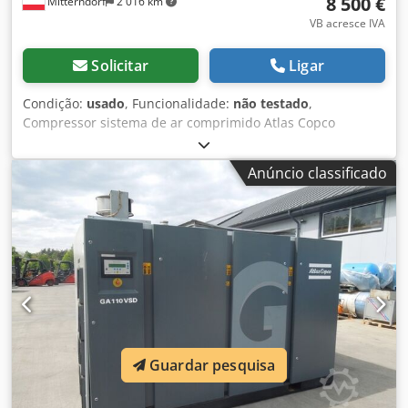
8 500 €
Mitterndorf
2 016 km
VB acresce IVA
Solicitar
Ligar
Condição:
usado
, Funcionalidade:
não testado
,
Compressor sistema de ar comprimido Atlas Copco
Composto por: Compressor GA18 Plus ano 2007
Compressor GA11VSD+FF ano 2017 Controlador ES 6 Inclui
Anúncio classificado
reservatório de 1000 l GA11VSD+FF ano 2017, horas de
operação: aprox. 20.000 GA 18 PLUS ano 2007, horas de
operação: aprox. 58.000 Codpfx Ajvx Nmfsdhjha O
comprador é responsável pela desmontagem adequada.
Uma empilhadeira será disponibilizada.
Guardar pesquisa