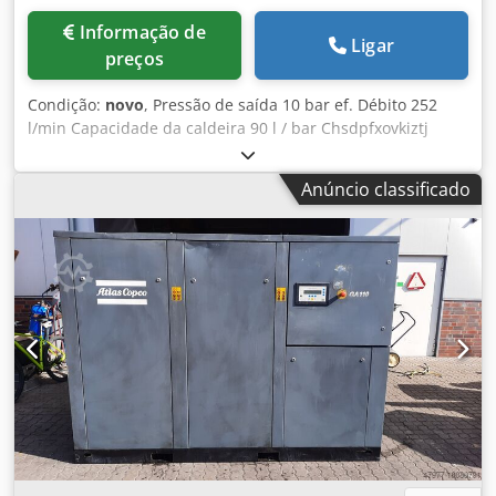
Informação de
Ligar
preços
Condição:
novo
, Pressão de saída 10 bar ef. Débito 252
l/min Capacidade da caldeira 90 l / bar Chsdpfxovkiztj
Adhea Número de cilindros 1 unid. Motor 400Volt / 1.5KW
V / KW Velocidade 777 rpm Peso da máquina aprox. 70 kg.
Anúncio classificado
Dimensões L-W-H 0,97 x 0,5 x 0,9 mm