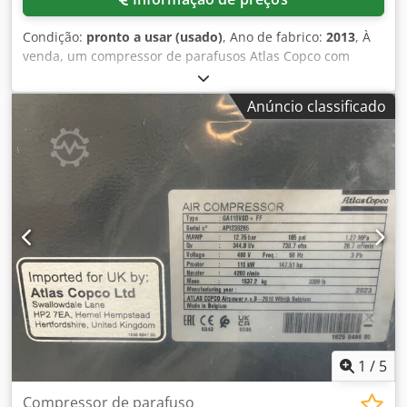
Condição:
pronto a usar (usado)
, Ano de fabrico:
2013
, À
venda, um compressor de parafusos Atlas Copco com
secador frigorífico integrado. Potência: 11 kW, velocidade
do motor: 7700 rpm, pressão de operação: 12,75 bar,
Anúncio classificado
capacidade: 32 l/s, com regulação da velocidade, horas de
funcionamento: 9035 h, peso: 271 kg. É possível realizar
uma inspeção no local. Codpfx Adozq Ec Njheha
1
/
5
Compressor de parafuso