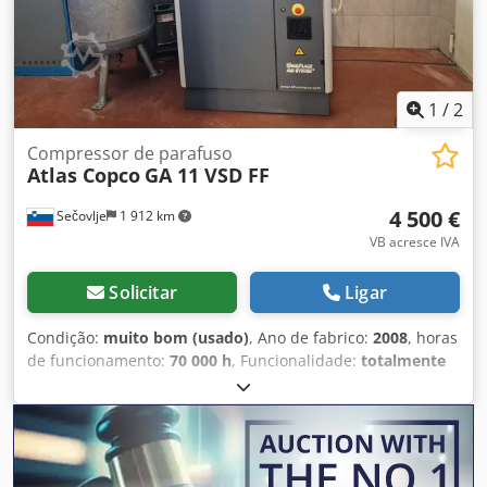
1
/
2
Compressor de parafuso
Atlas Copco
GA 11 VSD FF
4 500 €
Sečovlje
1 912 km
VB acresce IVA
Solicitar
Ligar
Condição:
muito bom (usado)
, Ano de fabrico:
2008
, horas
de funcionamento:
70 000 h
, Funcionalidade:
totalmente
funcional
, número da máquina/veículo:
API161729
,
comprimento total:
976 mm
, largura total:
595 mm
, altura
total:
1 212 mm
, capacidade do tanque de combustível:
500 l
, pressão de funcionamento:
10 barra
, pressão (min.):
13 barra
, nível de ruído:
67 dB
, tipo de refrigeração:
ar
,