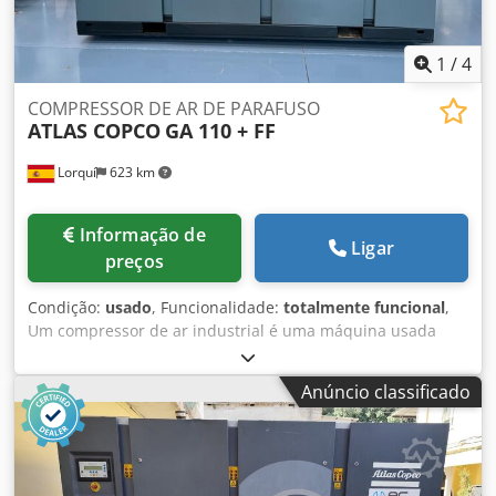
1
/
4
COMPRESSOR DE AR DE PARAFUSO
ATLAS COPCO
GA 110 + FF
Lorquí
623 km
Informação de
Ligar
preços
Condição:
usado
, Funcionalidade:
totalmente funcional
,
Um compressor de ar industrial é uma máquina usada
para aumentar a pressão e o fluxo de ar comprimido para
alimentar diversas ferramentas, equipamentos e
Anúncio classificado
processos industriais. Codpewnxziefx Adheha