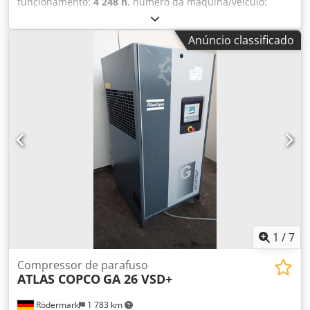
funcionamento:
4 248 h
, número da máquina/veículo:
CAI955518
, Lg.Nr. 25371 Dados técnicos: Codpfsycg Hhsx
Alnsrf - Horas de funcionamento: 4248 h - Horas de
Anúncio classificado
funcionamento sob carga: 1978 h - Pressão de trabalho: 10
bar - Vazão: 3,34 m³/min - Acionamento: 400 V / 22 kW -
Velocidade do motor: 3000 rpm - Espaço necessário: aprox.
L 1300 x A 1250 x P 800 mm - Peso: aprox. 490 kg
1
/
7
Compressor de parafuso
ATLAS COPCO
GA 26 VSD+
Rödermark
1 783 km