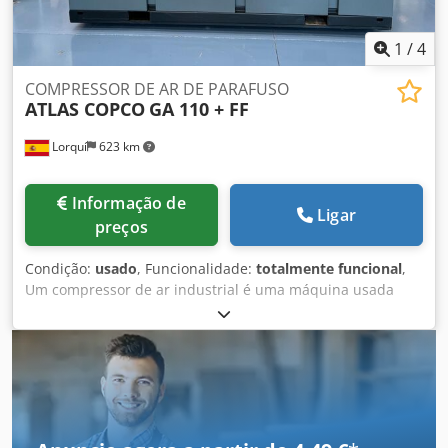
1
/
4
COMPRESSOR DE AR DE PARAFUSO
ATLAS COPCO
GA 110 + FF
Lorquí
623 km
Informação de
Ligar
preços
Condição:
usado
, Funcionalidade:
totalmente funcional
,
Um compressor de ar industrial é uma máquina usada
para aumentar a pressão e o fluxo de ar comprimido para
alimentar diversas ferramentas, equipamentos e
processos industriais. Crjdpewnxziefx Alnsf