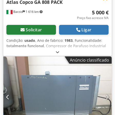
Atlas Copco
GA 808 PACK
5 000 €
Barzio
1 616 km
Preço fixo acresce IVA
Solicitar
Ligar
Condição:
usado
, Ano de fabrico:
1983
, Funcionalidade:
totalmente funcional
, Compressor de Parafuso Industrial
Atlas Copco – 75 kW – 7,5 m³/min – 8 bar Disponível
compressor de parafuso industrial Atlas Copco série GA,
Anúncio classificado
projetado para operação contínua em ambientes
industriais de alta exigência. O compressor está instalado
em carenagem insonorizada com painéis removíveis que
facilitam o acesso para inspeção e manutenção.
Equipamento robusto e confiável, típico da linha industrial
da Atlas Copco, ideal para fábricas, oficinas e centrais de
ar comprimido. Dados técnicos Fabricante: Atlas Copco
Tipo: compressor de parafuso lubrificado a óleo Potência
do motor: 75 kW Tensão: 400 V Corrente: 157 A Rotação do
motor: 1460 rpm Pressão de trabalho: 8 bar Crsdpfx