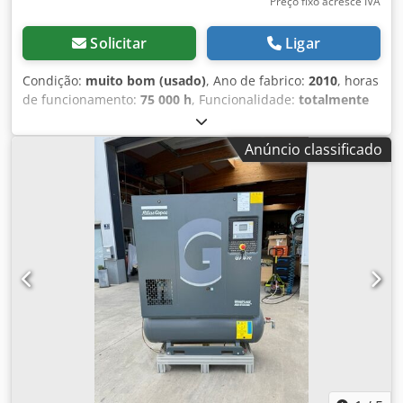
Preço fixo acresce IVA
Solicitar
Ligar
Condição:
muito bom (usado)
, Ano de fabrico:
2010
, horas
de funcionamento:
75 000 h
, Funcionalidade:
totalmente
funcional
, Compressor de 55 kW com secador integrado e
inversor de frequência. Estado muito bom. Após revisão.
Anúncio classificado
Garantia de 3 meses. Cjdpfx Alev Rmmmonorf