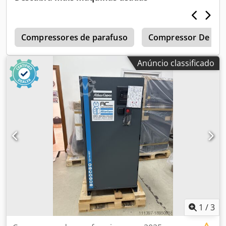
Cedpfxjzc Hmhe Alnsrf
r
Compressores de parafuso
Compressor De Par
Anúncio classificado
1
/
3