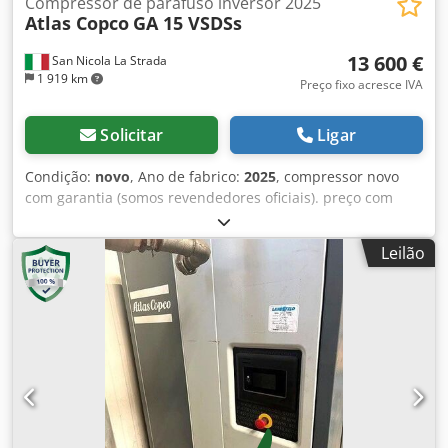
Compressor de parafuso inversor 2025
Atlas Copco
GA 15 VSDSs
13 600 €
San Nicola La Strada
1 919 km
Preço fixo acresce IVA
Solicitar
Ligar
Condição:
novo
, Ano de fabrico:
2025
, compressor novo
com garantia (somos revendedores oficiais). preço com
desconto. preço de lista 25441 euros. possibilidade de
combinar secador Atlas Copco (disponível). modelo
Leilão
tecnológico mais recente. Codpfewcm Hijx Alnerf
principais características: barra máxima 10 Potência 15kw-
20hp fluxo de ar litros 7min 3000 Para uma ficha técnica
detalhada, não hesite em entrar em contato comigo.