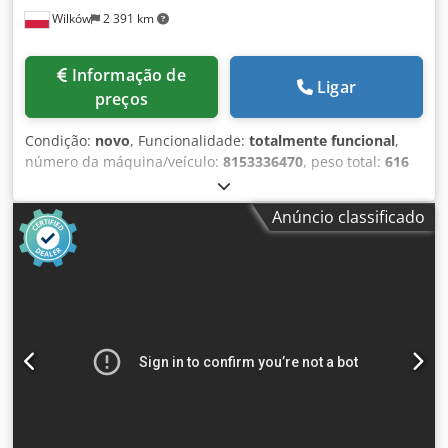
Wilków
2 391 km
Informação de
Ligar
preços
Condição:
novo
, Funcionalidade:
totalmente funcional
,
número da máquina/veículo:
8153336470
, peso total:
616
kg
, vazão volumétrica:
399 m³/h
, pressão (min.):
4 barra
,
pressão (máx.):
13 barra
, nível de ruído:
67 dB
, tipo de
Anúncio classificado
refrigeração:
ar
, Equipamento:
Placa de identificação
disponível, documentação / manual, secador por
refrigeração
, Somos uma empresa especializada na
indústria de ar comprimido há mais de 20 anos. O nível
profissional de serviço e os produtos de alta qualidade
oferecidos por nossa empresa – "comprovados" no
mercado – garantem uma cooperação bem-sucedida com
você. Oferecemos o NOVO compressor parafuso Atlas
Copco GA37VSDs FF (velocidade variável com secador
integrado). Máquina equipada com conversor de
frequência (inversor), fabricada com as mais recentes