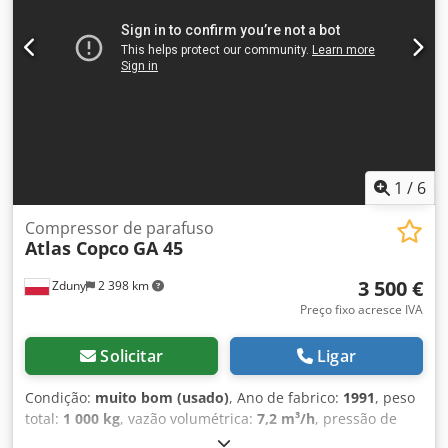
Motor 37 kW Ruído 67 dB(A) Peso 616 kg Motor com ímãs
permanentes internos (IPM) Elemento de compressão
Acionamento direto Ventilador inovador Separador/filtro
de óleo com construção durável Válvula eletrônica de
drenagem de água que não causa perdas de ar
comprimido Controlador Elektronikon Válvula de admissão
VSDs Módulo Código do fabricante: 8153336470 Se não
tiver certeza se o dispositivo é ideal para você ou se ainda
não encontrou o compressor ideal, LIGUE! Nós o
1
/
6
aconselharemos sobre a escolha certa do dispositivo.
Convidamos você a conhecer nossa oferta completa.
Compressor de parafuso
Atlas Copco
GA 45
3 500 €
Zduny
2 398 km
Preço fixo acresce IVA
Solicitar
Ligar
Condição:
muito bom (usado)
, Ano de fabrico:
1991
, peso
total:
1 000 kg
, vazão volumétrica:
7,2 m³/h
, pressão de
funcionamento:
75 barra
, tensão de entrada:
400 V
,