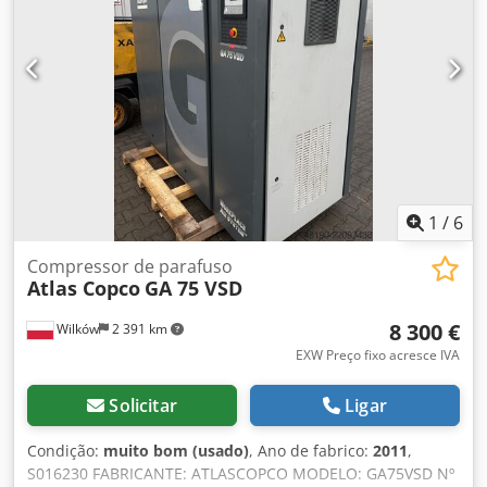
1
/
6
Compressor de parafuso
Atlas Copco
GA 75 VSD
8 300 €
Wilków
2 391 km
EXW Preço fixo acresce IVA
Solicitar
Ligar
Condição:
muito bom (usado)
, Ano de fabrico:
2011
,
S016230 FABRICANTE: ATLASCOPCO MODELO: GA75VSD Nº