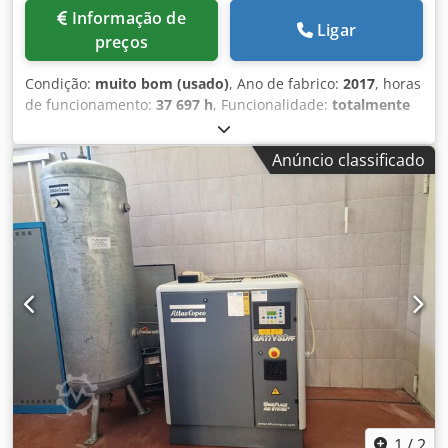
Informação de
Ligar
preços
Condição:
muito bom (usado)
, Ano de fabrico:
2017
, horas
de funcionamento:
37 697 h
, Funcionalidade:
totalmente
funcional
, Compressor de parafuso Atlas Copco GA132 132
kW Crsdpsyym H Dsfx Alnsf 7,5 bar 25,40 m3/min Ano de
Anúncio classificado
fabricação: 2017 Horas de funcionamento: 37.697
1
/
2