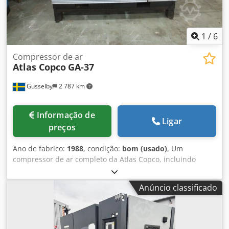
Asytgrfelnjf Vazão de ar: 7.500 l/min (7,5 m³/min) Ano de
fabricação: 1983 Equipamentos Separador ar/óleo
Reservatório e componentes auxiliares Carenagem
insonorizada Unidade industrial completa
1
/
6
Compressor de ar
Atlas Copco
GA-37
Gusselby
2 787 km
Informação de
Ligar
preços
Ano de fabrico:
1988
, condição:
bom (usado)
, Um
compressor de ar completo da Atlas Copco, incluindo
Donaldson Ultra Filter e um tanque em boas condições de
funcionamento Crodpohpx U Ajfx Alnef
Anúncio classificado