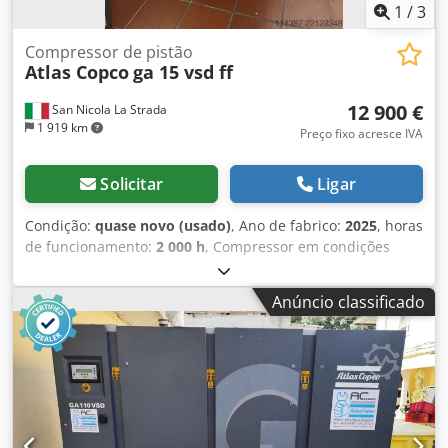
1
/
3
Compressor de pistão
Atlas Copco
ga 15 vsd ff
12 900 €
San Nicola La Strada
1 919 km
Preço fixo acresce IVA
Solicitar
Ligar
Condição:
quase novo (usado)
, Ano de fabrico:
2025
, horas
de funcionamento:
2 000 h
, Compressor em condições
como novo (compressor de demonstração), apenas 2000
horas de funcionamento. Somos concessionários oficiais.
Anúncio classificado
Preço de tabela para novo: 32.074 euros. Codpfx Alszdf
Iyenerf Características principais: Pressão máxima: 10 bar
Potência: 15 kW / 20 cv Vazão: 2940 litros/minuto