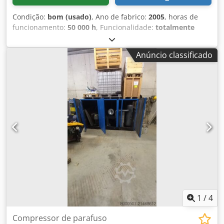
Condição:
bom (usado)
, Ano de fabrico:
2005
, horas de
funcionamento:
50 000 h
, Funcionalidade:
totalmente
funcional
, peso total:
850 kg
, Equipamento:
secador por
refrigeração
, Compressor de parafuso de 22 kW com
Anúncio classificado
secador frigorífico incorporado, está desmontado mas em
bom estado. Crjdpfxjzb Drxj Alnef
1
/
4
Compressor de parafuso