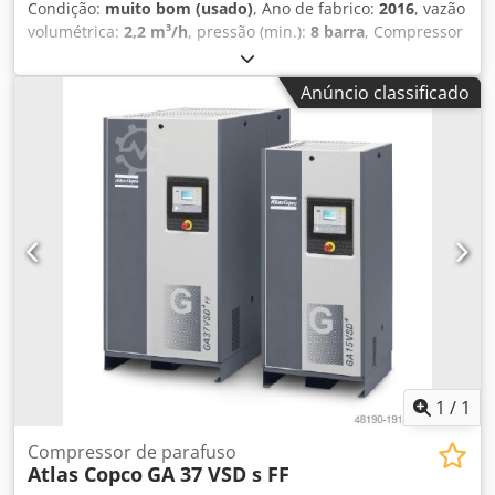
Condição:
muito bom (usado)
, Ano de fabrico:
2016
, vazão
volumétrica:
2,2 m³/h
, pressão (min.):
8 barra
, Compressor
de parafusos ATLAS COPCO GA 11 VSD + Credpfjytyh Hex
Alnjf Velocidade variável (inversor de frequência) Motor de
Anúncio classificado
11 kW Vazão de 1,95 m³/min Pressão de 13 bar Ano de
fabricação: 2016 Horas de funcionamento: 9270
1
/
1
Compressor de parafuso
Atlas Copco
GA 37 VSD s FF