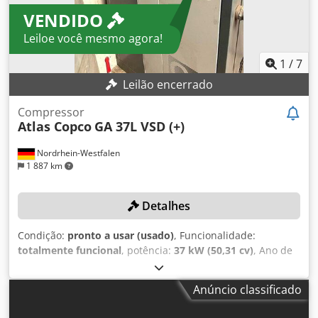
VENDIDO
Leiloe você mesmo agora!
1
/
7
Leilão encerrado
Compressor
Atlas Copco
GA 37L VSD (+)
Nordrhein-Westfalen
1 887 km
Detalhes
Condição:
pronto a usar (usado)
, Funcionalidade:
totalmente funcional
, potência:
37 kW (50,31 cv)
, Ano de
fabrico:
2019
, pressão (máx.):
13 barra
, capacidade útil do
tanque:
1 500 l
, velocidade de rotação (máx.):
3 800 rpm
,
Anúncio classificado
vazão volumétrica:
475,2 m³/h
, número da
máquina/veículo:
API866497
, O compressor foi