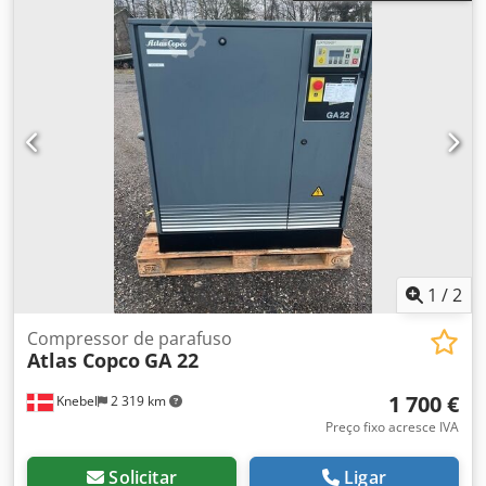
1
/
2
Compressor de parafuso
Atlas Copco
GA 22
1 700 €
Knebel
2 319 km
Preço fixo acresce IVA
Solicitar
Ligar