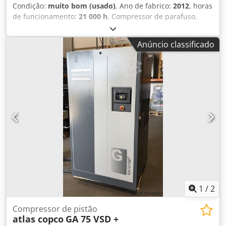
Condição:
muito bom (usado)
, Ano de fabrico:
2012
, horas
de funcionamento:
21 000 h
, Compressor de parafuso,
tanque de ar comprimido, secador, separador de óleo,
localização em Mühlheim an der Ruhr Csdpfx Alewr
Anúncio classificado
Nnbenorf
1
/
2
Compressor de pistão
atlas copco
GA 75 VSD +