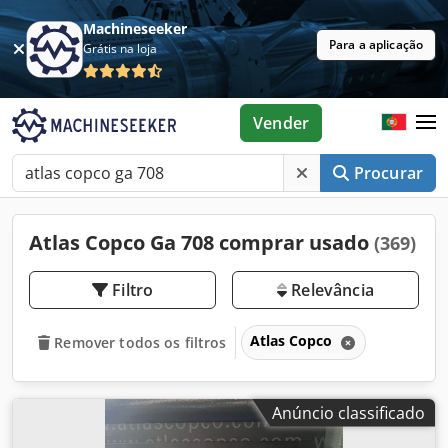
Machineseeker
Para a aplicação
Grátis na loja
Vender
Procurar
Atlas Copco Ga 708 comprar usado
(369)
Filtro
Relevância
Atlas Copco
Remover todos os filtros
Anúncio classificado