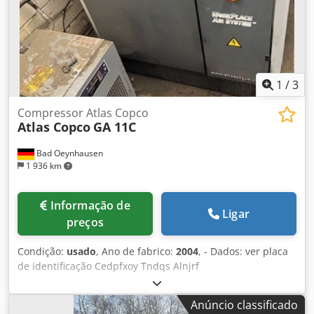
com filtro de ar e reservatório de expansão de 500 litros.
Faixa de trabalho entre 3 e 13 bar. O equipamento está
totalmente funcional. A máquina está ligada à rede
elétrica e pronta para testes.
1
/
3
Compressor Atlas Copco
Atlas Copco
GA 11C
Bad Oeynhausen
1 936 km
Informação de
Ligar
preços
Condição:
usado
, Ano de fabrico:
2004
, - Dados: ver placa
de identificação Cedpfxoy Tndqs Alnjrf
Anúncio classificado