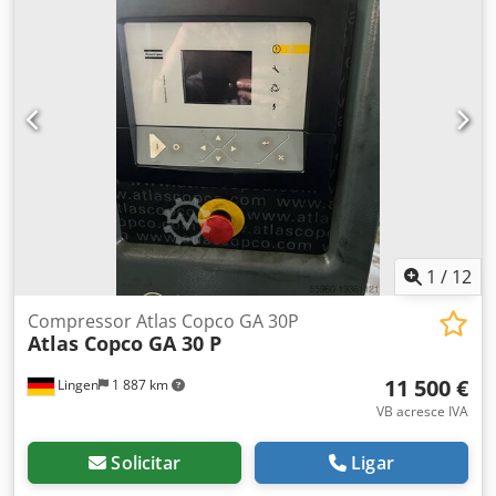
1
/
12
Compressor Atlas Copco GA 30P
Atlas Copco GA 30 P
11 500 €
Lingen
1 887 km
VB acresce IVA
Solicitar
Ligar