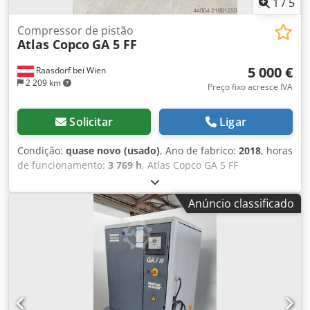
1
/
5
Compressor de pistão
Atlas Copco
GA 5 FF
5 000 €
Raasdorf bei Wien
2 209 km
Preço fixo acresce IVA
Solicitar
Ligar
Condição:
quase novo (usado)
, Ano de fabrico:
2018
, horas
de funcionamento:
3 769 h
, Atlas Copco GA 5 FF
Compressor de Parafuso incluindo Secador de Ar
Refrigerado. Cedpsy T Icgjfx Alnorf Motor & Potência: •
Anúncio classificado
Potência nominal do motor principal: 5,5 kW (7,5 CV) •
Eficiência do motor: geralmente IE3 (classe de proteção
IP55) • Tensão / Frequência: 400 V / 50 Hz (3 fases) • Tipo de
partida: Estrela-triângulo Pressão e Vazão: 7,5 bar 15,0 l/s
(900 l/min) ~54,0 m³/h 8,5 bar 13,2 l/s (792 l/min) ~47,5
m³/h 10 bar 12,5 l/s (750 l/min) ~45,0 m³/h 13 bar 8,4 l/s
(504 l/min) ~30,2 m³/h Capacidade do reservatório: 270 l