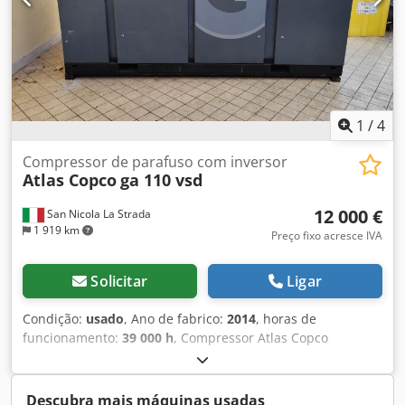
1
/
4
Compressor de parafuso com inversor
Atlas Copco
ga 110 vsd
12 000 €
San Nicola La Strada
1 919 km
Preço fixo acresce IVA
Solicitar
Ligar
Condição:
usado
, Ano de fabrico:
2014
, horas de
funcionamento:
39 000 h
, Compressor Atlas Copco
perfeitamente funcional e silencioso (somos
concessionários oficiais). Principais características: Pressão
máx.: 10 bar Vazão: 19.200 l/min Potência: 110 kW / 150 cv
Descubra mais máquinas usadas