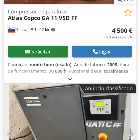
Compressor de parafuso
Atlas Copco
GA 11 VSD FF
4 500 €
Sečovlje
1 912 km
VB acresce IVA
Solicitar
Ligar
Condição:
muito bom (usado)
, Ano de fabrico:
2008
, horas
de funcionamento:
70 000 h
, Funcionalidade:
totalmente
funcional
, número da máquina/veículo:
API161729
,
comprimento total:
976 mm
, largura total:
595 mm
, altura
Anúncio classificado
total:
1 212 mm
, capacidade do tanque de combustível:
500 l
, pressão de funcionamento:
10 barra
, pressão (min.):
13 barra
, nível de ruído:
67 dB
, tipo de refrigeração:
ar
,
Equipamento:
documentação / manual, secador por
refrigeração
, À venda compressor de parafuso ATLAS
COPCO GA 11 VSD FF Crsdey Ud Ibspfx Alnef - Tipo: GA 11
VSD FF - Ano: 2008 - Nº de série: API161729 - Potência: 11
kW À venda um compressor de parafuso bem conservado,