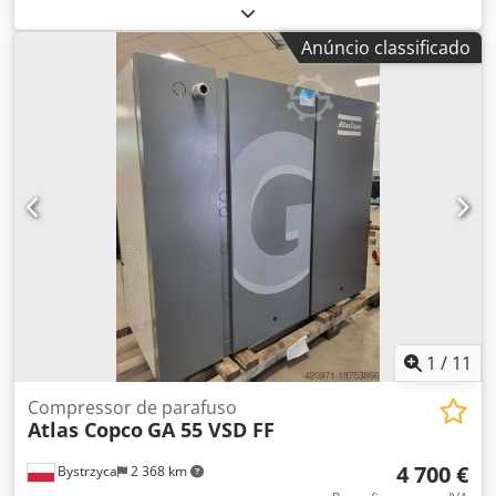
SÉRIE: API658180 ANO: 2011 Cjdpfx Ajzcnu Tolnjrf
POTÊNCIA (kW): 75 DEBITO (m3/min): 14,68 PRESSÃO (bar):
Anúncio classificado
13 HORAS (DOC/TOTAL): INVERSOR DE FREQUÊNCIA: sim
SECADOR INCORPORADO: não TROCADOR DE CALOR: sim
REFRIGERAÇÃO (AR/ÁGUA): ar SOBRE RESERVATÓRIO: não
DOCUMENTOS: não LIGAÇÃO: 2 1/2 NOVO/USADO: USADO
1
/
11
Compressor de parafuso
Atlas Copco
GA 55 VSD FF
4 700 €
Bystrzyca
2 368 km