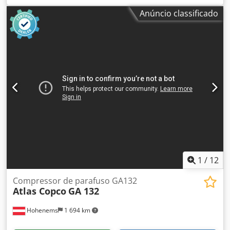
Compressor de parafuso ATLAS COPCO GA 45
Anúncio classificado
Cedpfjukvvajx Alnerf Com secador de refrigeração Motor
de 45 kW Capacidade: 7,20 m³/min Pressão: 7,5 bar
Compressor totalmente funcional.
1
/
12
Compressor de parafuso GA132
Atlas Copco
GA 132
Hohenems
1 694 km