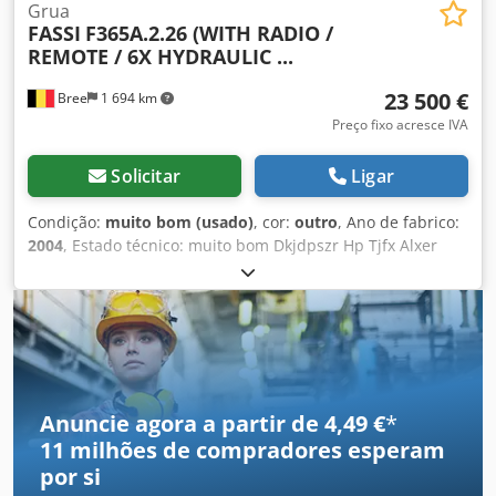
Grua
FASSI
F365A.2.26 (WITH RADIO /
REMOTE / 6X HYDRAULIC ...
23 500 €
Bree
1 694 km
Preço fixo acresce IVA
Solicitar
Ligar
Condição:
muito bom (usado)
, cor:
outro
, Ano de fabrico:
2004
, Estado técnico: muito bom Dkjdpszr Hp Tjfx Alxer
Estado visual: muito bom
Anuncie agora a partir de 4,49 €
*
11 milhões de compradores
esperam
por si