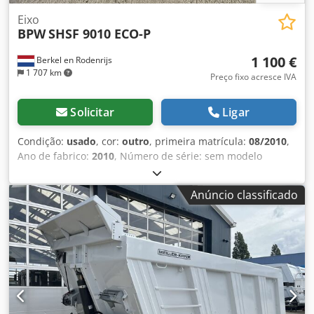
Eixo
BPW
SHSF 9010 ECO-P
1 100 €
Berkel en Rodenrijs
1 707 km
Preço fixo acresce IVA
Solicitar
Ligar
Condição:
usado
, cor:
outro
, primeira matrícula:
08/2010
,
Ano de fabrico:
2010
, Número de série: sem modelo
Djdpfszrr Ihjx Alxekr Temos em estoque mais de 100 eixos.
Por favor, entre em contato caso não encontre o que
Anúncio classificado
procura.