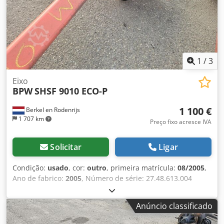
1
/
3
Eixo
BPW
SHSF 9010 ECO-P
1 100 €
Berkel en Rodenrijs
1 707 km
Preço fixo acresce IVA
Solicitar
Ligar
Condição:
usado
, cor:
outro
, primeira matrícula:
08/2005
,
Ano de fabrico:
2005
, Número de série: 27.48.613.004
Dkedpjzrtigsfx Alxer Temos em stock mais de 100 eixos. Por
favor, contacte-nos se não encontrar o que procura.
Anúncio classificado