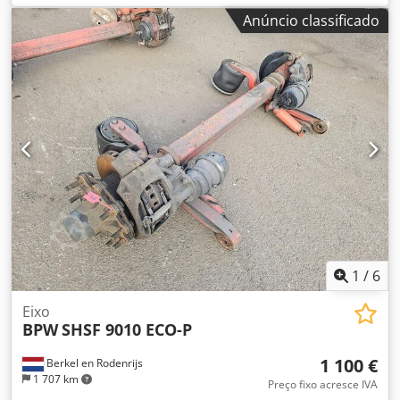
eixos. Por favor, entre em contato caso não encontre o que
Anúncio classificado
procura.
1
/
6
Eixo
BPW
SHSF 9010 ECO-P
1 100 €
Berkel en Rodenrijs
1 707 km
Preço fixo acresce IVA