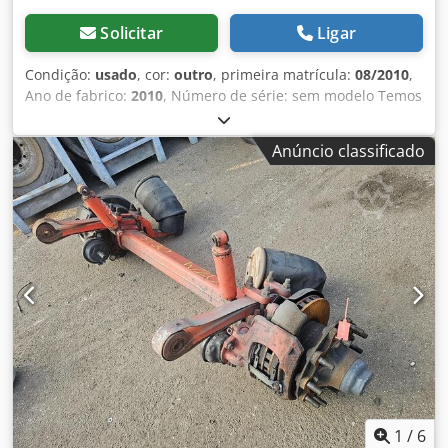
Solicitar
Ligar
Condição:
usado
, cor:
outro
, primeira matrícula:
08/2010
,
Ano de fabrico:
2010
, Número de série: sem modelo Temos
em estoque mais de 100 eixos. Por favor, entre em contato
caso não encontre o que procura. Dedjzrr Rvjpfx Alxekr
Anúncio classificado
1
/
6