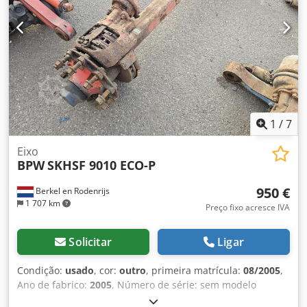
1
/
7
Eixo
BPW
SKHSF 9010 ECO-P
950 €
Berkel en Rodenrijs
1 707 km
Preço fixo acresce IVA
Solicitar
Ligar
Condição:
usado
, cor:
outro
, primeira matrícula:
08/2005
,
Ano de fabrico:
2005
, Número de série: sem modelo
Dksdpfx Alozrr Sgjxsr Temos em estoque mais de 100