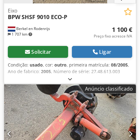
Eixo
BPW
SHSF 9010 ECO-P
1 100 €
Berkel en Rodenrijs
1 707 km
Preço fixo acresce IVA
Solicitar
Ligar
Condição:
usado
, cor:
outro
, primeira matrícula:
08/2005
,
Ano de fabrico:
2005
, Número de série: 27.48.613.003
Dksdpezrtw Defx Alxjr Temos em stock mais de 100 eixos.
Caso não encontre o que procura, entre em contacto
Anúncio classificado
connosco.