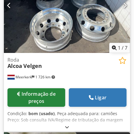
1
/
7
Roda
Alcoa
Velgen
Meerkerk
1 726 km
Informação de
Ligar
preços
Condição:
bom (usado)
, Peça adequada para: camiões
Preço: Sob consulta IVA/Regime de tributação da margem
de lucro: IVA dedutível Número de referência: 892523DB
Dsdpfx Aljztix Tsxskr