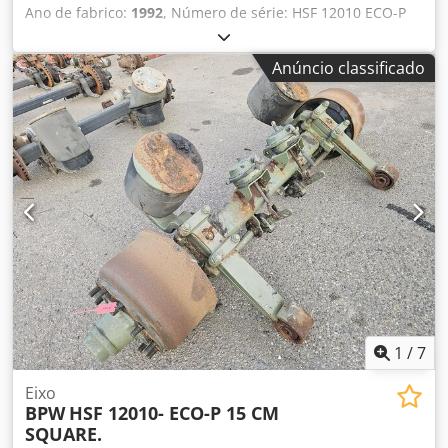
Ano de fabrico:
1992
, Número de série: HSF 12010 ECO-P
Temos em stock mais de 100 eixos. Dedpfxszrr T De Alxskr
Por favor, entre em contacto connosco caso não encontre o
Anúncio classificado
que procura.
1
/
7
Eixo
BPW
HSF 12010- ECO-P 15 CM
SQUARE.