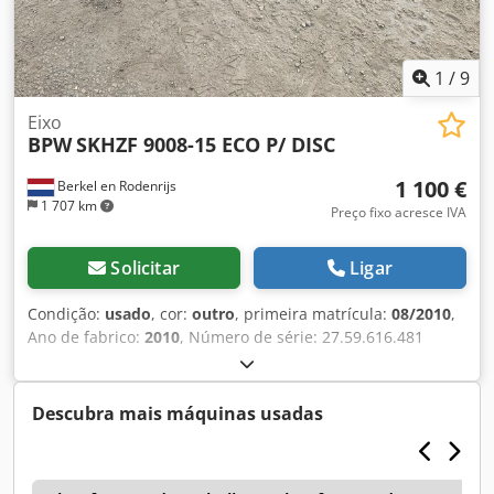
1
/
9
Eixo
BPW
SKHZF 9008-15 ECO P/ DISC
1 100 €
Berkel en Rodenrijs
1 707 km
Preço fixo acresce IVA
Solicitar
Ligar
Condição:
usado
, cor:
outro
, primeira matrícula:
08/2010
,
Ano de fabrico:
2010
, Número de série: 27.59.616.481
Temos em estoque mais de 100 eixos. Entre em contato
conosco se não encontrar o que procura. Dedpfx Alozr
Awyexekr
Descubra mais máquinas usadas