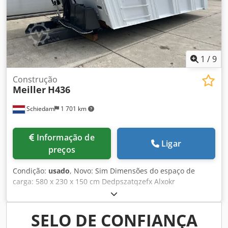
1
/
9
Construção
Meiller
H436
Schiedam
1 701 km
Informação de
Ligar
preços
Condição:
usado
, Novo: Sim Dimensões do espaço de
carga: 580 x 230 x 150 cm Dedpszatqzefx Alxokr
Capacidade do espaço de carga: 20.000 l
SELO DE CONFIANÇA