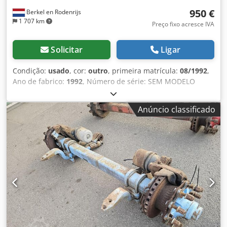
950 €
Berkel en Rodenrijs
1 707 km
Preço fixo acresce IVA
Solicitar
Ligar
Condição:
usado
, cor:
outro
, primeira matrícula:
08/1992
,
Ano de fabrico:
1992
, Número de série: SEM MODELO
Dksdpfx Ajzrr S Tjlxjr EIXO PARA REBOQUE DE PESADA
CAPACIDADE.
Anúncio classificado