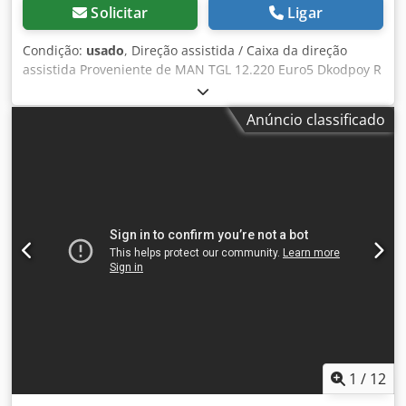
Solicitar
Ligar
Condição:
usado
, Direção assistida / Caixa da direção
assistida Proveniente de MAN TGL 12.220 Euro5 Dkodpoy R
Nt Ijfx Alxor Cevoman bvba. Lenskensdijk 5 2200 Herentals
Bélgica
Anúncio classificado
1
/
12