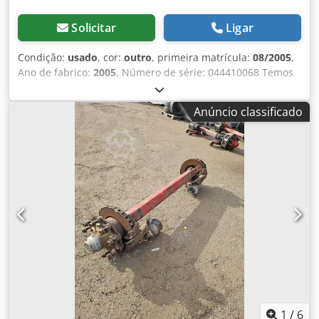
Solicitar
Ligar
Condição:
usado
, cor:
outro
, primeira matrícula:
08/2005
,
Ano de fabrico:
2005
, Número de série: 044410068 Temos
em estoque mais de 100 eixos. Dsdpfx Aezrugmolxskr Se
não encontrar o que procura, entre em contato connosco.
Anúncio classificado
1
/
6