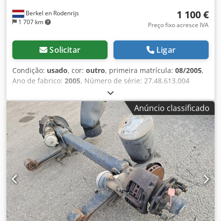
1 100 €
Berkel en Rodenrijs
1 707 km
Preço fixo acresce IVA
Solicitar
Ligar
Condição:
usado
, cor:
outro
, primeira matrícula:
08/2005
,
Ano de fabrico:
2005
, Número de série: 27.48.613.004
Djdpjzrtfusfx Alxokr Temos em stock mais de 100 eixos. Por
favor, contacte-nos se não encontrar o que procura.
Anúncio classificado