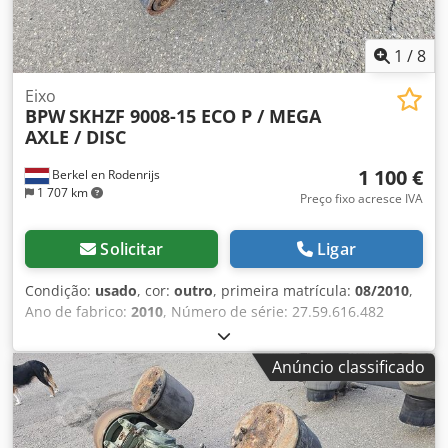
1
/
8
Eixo
BPW
SKHZF 9008-15 ECO P / MEGA
AXLE / DISC
1 100 €
Berkel en Rodenrijs
1 707 km
Preço fixo acresce IVA
Solicitar
Ligar
Condição:
usado
, cor:
outro
, primeira matrícula:
08/2010
,
Ano de fabrico:
2010
, Número de série: 27.59.616.482
Temos em stock mais de 100 eixos. Se não encontrar o que
procura, entre em contacto connosco. Dkjdpfx Aszrr
Anúncio classificado
Uhslxor