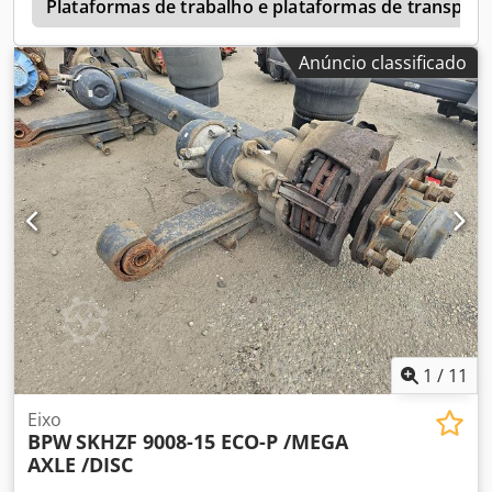
a
Plataformas de trabalho e plataformas de transport
Anúncio classificado
1
/
11
Eixo
BPW
SKHZF 9008-15 ECO-P /MEGA
AXLE /DISC