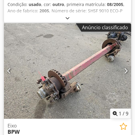
Condição:
usado
, cor:
outro
, primeira matrícula:
08/2005
,
Ano de fabrico:
2005
, Número de série: SHSF 9010 ECO-P
Temos em stock mais de 100 eixos. Dkodezrtg Ejpfx Alxjr
Por favor, contacte-nos caso não encontre o que procura.
Anúncio classificado
1
/
9
Eixo
BPW