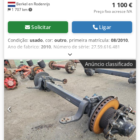
1 100 €
Berkel en Rodenrijs
1 707 km
Preço fixo acresce IVA
Solicitar
Ligar
Condição:
usado
, cor:
outro
, primeira matrícula:
08/2010
,
Ano de fabrico:
2010
, Número de série: 27.59.616.481
Dsdpezr Atzjfx Alxekr Temos em estoque mais de 100
eixos. Entre em contato conosco se não encontrar o que
Anúncio classificado
procura.