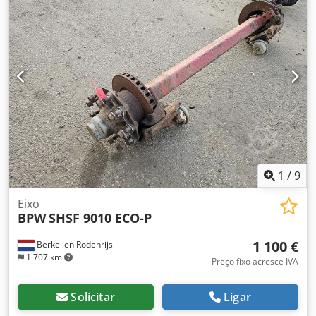
1
/
9
Eixo
BPW
SHSF 9010 ECO-P
1 100 €
Berkel en Rodenrijs
1 707 km
Preço fixo acresce IVA
Solicitar
Ligar