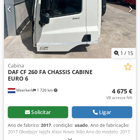
1
/
15
Cabina
DAF
CF 260 FA CHASSIS CABINE
EURO 6
4 675 €
Meerkerk
1 726 km
VB acresce IVA
Solicitar
Ligar
Ano de fabrico:
2017
, condição:
usado
, Ano de fabricação:
2017 Dkodpjzr Ixpjfx Alxsr Novo: Não Ano do modelo: 2017
Cor: Branco Peça compatível com: DAF Número do modelo: