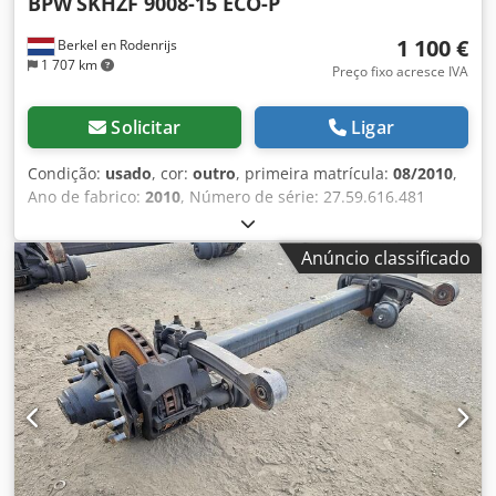
BPW
SKHZF 9008-15 ECO-P
1 100 €
Berkel en Rodenrijs
1 707 km
Preço fixo acresce IVA
Solicitar
Ligar
Condição:
usado
, cor:
outro
, primeira matrícula:
08/2010
,
Ano de fabrico:
2010
, Número de série: 27.59.616.481
Dodpfxezr Aybo Alxokr Temos em estoque mais de 100
eixos. Entre em contato conosco se não encontrar o que
Anúncio classificado
procura.