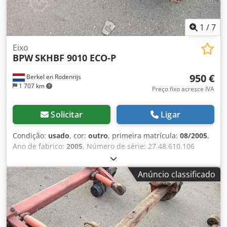
1
/
7
Eixo
BPW
SKHBF 9010 ECO-P
950 €
Berkel en Rodenrijs
1 707 km
Preço fixo acresce IVA
Solicitar
Ligar
Condição:
usado
, cor:
outro
, primeira matrícula:
08/2005
,
Ano de fabrico:
2005
, Número de série: 27.48.610.106
Dkjdezrr S Hspfx Alxjr Temos em estoque mais de 100
eixos. Por favor, entre em contato conosco caso não
Anúncio classificado
encontre o que procura.