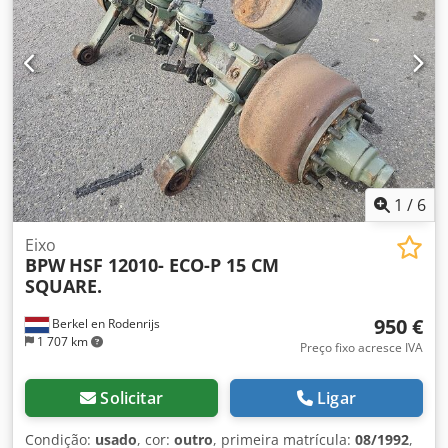
1
/
6
Eixo
BPW
HSF 12010- ECO-P 15 CM
SQUARE.
950 €
Berkel en Rodenrijs
1 707 km
Preço fixo acresce IVA
Solicitar
Ligar
Condição:
usado
, cor:
outro
, primeira matrícula:
08/1992
,