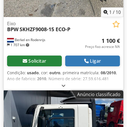
1
/
10
Eixo
BPW
SKHZF9008-15 ECO-P
1 100 €
Berkel en Rodenrijs
1 707 km
Preço fixo acresce IVA
Solicitar
Ligar
Condição:
usado
, cor:
outro
, primeira matrícula:
08/2010
,
Ano de fabrico:
2010
, Número de série: 27.59.616.481
Temos em estoque mais de 100 eixos. Entre em contato
conosco se não encontrar o que procura. Dkodpfxszr Abxs
Anúncio classificado
Alxsr