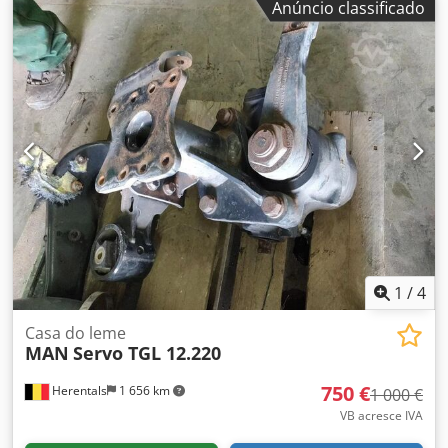
Anúncio classificado
1
/
4
Casa do leme
MAN
Servo TGL 12.220
750 €
Herentals
1 656 km
1 000 €
VB acresce IVA