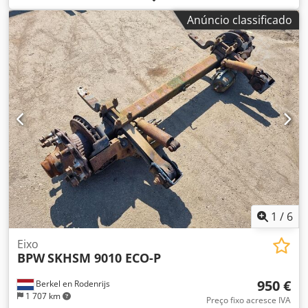
0G146736 Número de série: 0G146736
Anúncio classificado
1
/
6
Eixo
BPW
SKHSM 9010 ECO-P
950 €
Berkel en Rodenrijs
1 707 km
Preço fixo acresce IVA