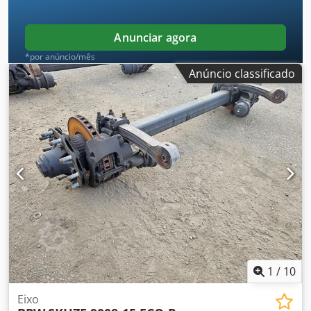
Anunciar agora
*por anúncio/mês
Anúncio classificado
1
/
10
Eixo