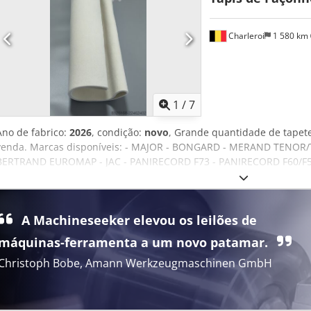
Charleroi
1 580 km
1
/
7
Ano de fabrico:
2026
, condição:
novo
, Grande quantidade de tapet
venda. Marcas disponíveis: - MAJOR - BONGARD - MERAND TENOR
BERTRAND EUROMAP - JAC - PANIRECORD F73 - PANIRECORD F60/F57 
unitário e por grosso. Vendidos em kit completo para uma modelad
Akvoa - Tapete frontal - Tapete traseiro - Tapete de base reforçado
A Machineseeker elevou os leilões de
máquinas-ferramenta a um novo patamar.
Christoph Bobe, Amann Werkzeugmaschinen GmbH