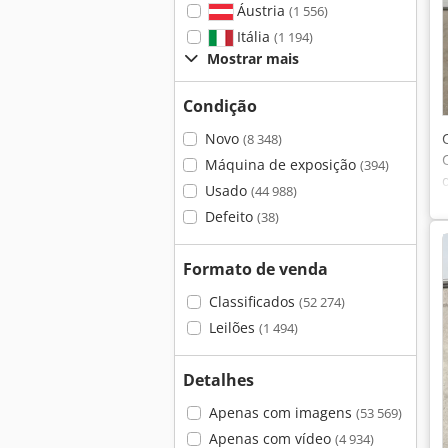
Áustria
(1 556)
Itália
(1 194)
Mostrar mais
Condição
Novo
(8 348)
Máquina de exposição
(394)
Usado
(44 988)
Defeito
(38)
Formato de venda
Classificados
(52 274)
Leilões
(1 494)
Detalhes
Apenas com imagens
(53 569)
Apenas com vídeo
(4 934)