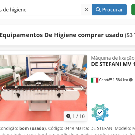
Procurar
Equipamentos De Higiene comprar usado
(53 
Máquina de lixação
DE STEFANI
MV 
Cantù
1 584 km
1
/
10
Condição:
bom (usado)
, Código: 0449 Marca: DE STEFANI Modelo: 
cabeça única, para bordas e perfis de madeira, madeira maciça, fo