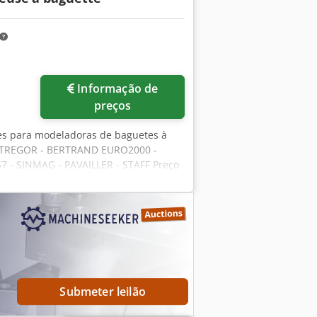
Informação de
preços
es para modeladoras de baguetes à
/TREGOR - BERTRAND EURO2000 -
- SINMAG - PAVAILLER - STAFF Preço
ora, composto por: Chedpfjzqt Tcex
 - Tapete de receção
Submeter leilão