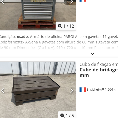
1
/
12
Condição:
usado
, Armário de oficina PAROLAI com gavetas 11 gavet
Codpfszmxttsx Akveha 6 gavetas com altura de 60 mm 1 gaveta com
de 90 mm Dimensões (C x L x A): 910 x 720 x 1110 mm Peso: aprox. 
Cubo de fixação em
Cube de bridage
mm
Ensisheim
1 564 k
1
/
5