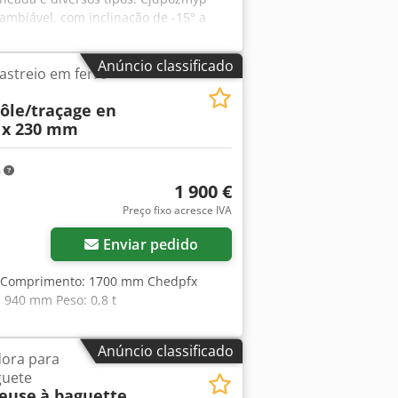
cambiável, com inclinação de -15° a
ia 1,3 – 2,5 CV. Altura de trabalho:
entrada ajustável. Ar comprimido: 6
Anúncio classificado
astreio em ferro
0 x 1600 x 1350 mm (altura). Peso:
ôle/traçage en
0 x 230 mm
m
1 900 €
Preço fixo acresce IVA
Enviar pedido
do Comprimento: 1700 mm Chedpfx
 940 mm Peso: 0,8 t
Anúncio classificado
dora para
guete
neuse
à baguette