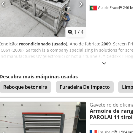
Vila de Prado
246 
1
/
4
Condição:
recondicionado (usado)
, Ano de fabrico:
2009
, Screen P
SC061 (2009). Sartech is a company specializing in solutions for scr
and manufactures UV (electronic) or hot air tunnels. * Cedsxk T Hpj
ADCO Squeegee Cutter SC061 (2009). Sartech é uma empresa especia
automação e robótica e fabricação de túneis UV (eletrônico) ou de 
Descubra mais máquinas usadas
Reboque betoneira
Furadeira De Impacto
Limp
Gaveteiro de oficin
Armoire de rang
PAROLAI
11 tiroi
Ensisheim
1 564 k