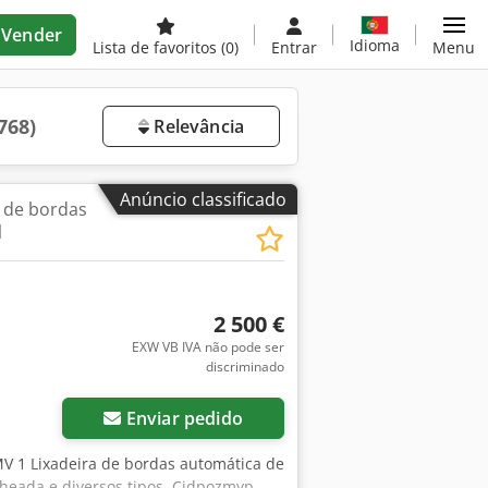
Vender
Idioma
Lista de favoritos
(0)
Entrar
Menu
768)
Relevância
Anúncio classificado
 de bordas
1
2 500 €
EXW VB IVA não pode ser
discriminado
Enviar pedido
MV 1 Lixadeira de bordas automática de
lheada e diversos tipos. Cjdpozmyp