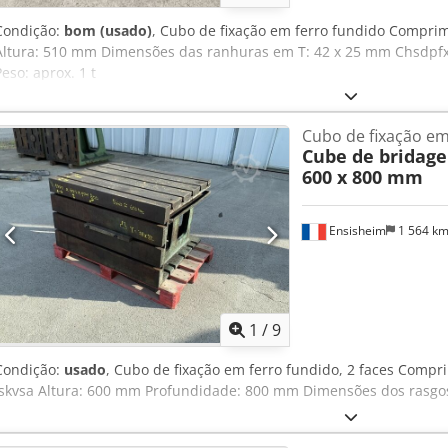
Condição:
bom (usado)
, Cubo de fixação em ferro fundido Compr
Altura: 510 mm Dimensões das ranhuras em T: 42 x 25 mm Chsdpfx
Peso: aprox. 1 t
Cubo de fixação em
Cube de bridage
600 x 800 mm
Ensisheim
1 564 k
1
/
9
Condição:
usado
, Cubo de fixação em ferro fundido, 2 faces Com
Iskvsa Altura: 600 mm Profundidade: 800 mm Dimensões dos rasgos