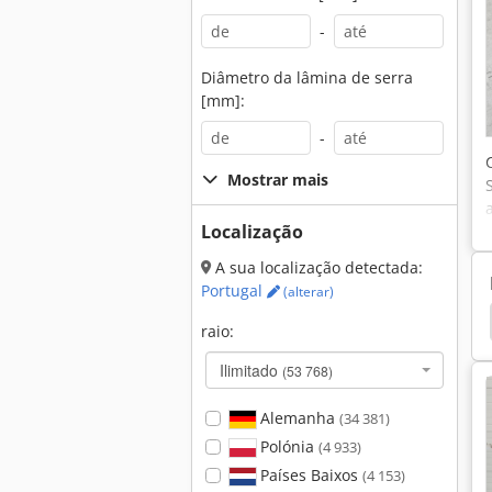
-
Diâmetro da lâmina de serra
[mm]:
-
Mostrar mais
Localização
A sua localização detectada:
Portugal
(alterar)
r
Lixadeira De Borda
Borda Fora
Bordas
raio:
Ilimitado
(53 768)
Alemanha
(34 381)
Polónia
(4 933)
Países Baixos
(4 153)