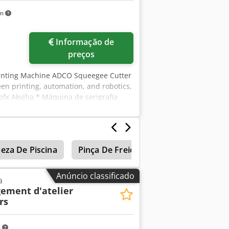
km
Informação de
preços
rinting Machine ADCO Squeegee Cutter
een printing, automation, and robotics,
pfx Akvjha * Máquina de serigrafia
lizada em soluções para serigrafia,
ar quente.
eza De Piscina
Pinça De Freio
Oculos De Segura
Anúncio classificado
a
ement d'atelier
rs
m