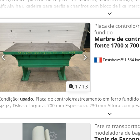
Ajfx Akvjha Lixadeira para perfis e chanfros com bloco de lixa inter
+90°. Motor de 2 velocidades, rotações por minuto 710/1420 – Potênc
100 mm. Alimentação automática com velocidade variável. Guia de 
Placa de controlo/r
atm. Diâmetro da saída de exaustão: 100 mm. Dimensões gerais: 210
fundido
950 kg.
Marbre de contr
fonte
1700 x 70
Ensisheim
1 564 k
1
/
13
Condição:
usado
, Placa de controle/rastreamento em ferro fundi
Ajzqzy Dskvsa Largura: 700 mm Espessura: 230 mm Altura com pés:
Esteira transporta
modeladora de ba
Tapis de Façon