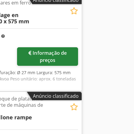
lares em ferro
dage en
00 x 575 mm
m
Informação de
preços
a furação: Ø 27 mm Largura: 575 mm
oa Peso unitário: aprox. 6 toneladas
Anúncio classificado
que de plataforma
rte de máquinas de
llone rampe