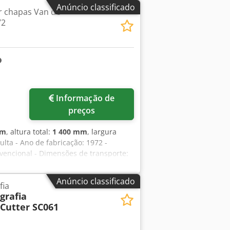
Anúncio classificado
r chapas Van de
72
Informação de
preços
mm
, altura total:
1 400 mm
, largura
ulta - Ano de fabricação: 1972 -
nvencional - Dimensões de transporte:
: 2000 kg - Embalagens de transporte
lui o IVA IVA/Regime de diferenciação:
Anúncio classificado
fia
ceitação de equipamentos usados
grafia
strial. Lukas van Rossum
Cutter SC061