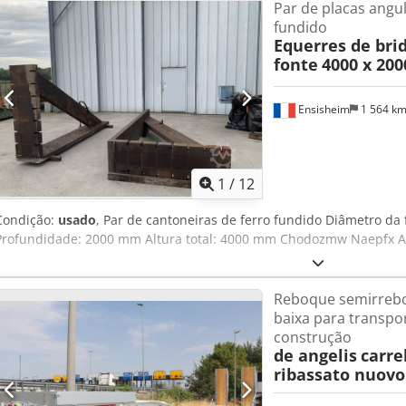
Par de placas angu
fundido
Equerres de bri
fonte
4000 x 20
Ensisheim
1 564 k
1
/
12
Condição:
usado
, Par de cantoneiras de ferro fundido Diâmetro d
Profundidade: 2000 mm Altura total: 4000 mm Chodozmw Naepfx Akv
Reboque semirrebo
baixa para transpo
construção
de angelis
carre
ribassato nuovo