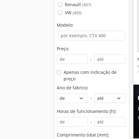
Renault
(457)
VW
(455)
Modelo:
Preço:
-
Apenas com indicação de
preço
Ano de fabrico:
-
Horas de funcionamento [h]:
-
Comprimento total [mm]: