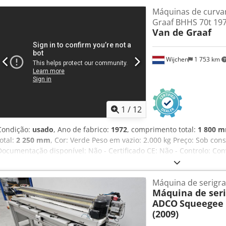
Máquinas de curva
Graaf BHHS 70t 19
Van de Graaf
Wijchen
1 753 km
1
/
12
Condição:
usado
, Ano de fabrico:
1972
, comprimento total:
1 800 
total:
2 250 mm
, Cor: Verde Peso em vazio: 2.000 kg Preço: Sob cons
Documentação disponível: Não - Certificado CE: Não - Controlo: Co
1800 mm x 2250 mm x 1400 mm (c x l x a) - Peso de transporte [kg]
[unidades]: 1 Informações financeiras IVA: O preço indicado não inc
Máquina de serigra
IVA dedutível para empresas Chodozm N Riopfx Akvsa Entrega e a
Máquina de seri
possível a qualquer momento, para todos os produtos da área indu
ADCO
Squeegee 
(2009)