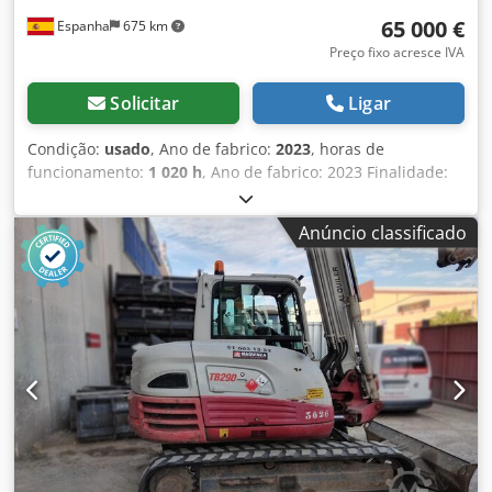
65 000 €
Espanha
675 km
Preço fixo acresce IVA
Solicitar
Ligar
Condição:
usado
, Ano de fabrico:
2023
, horas de
funcionamento:
1 020 h
, Ano de fabrico: 2023 Finalidade:
Construção Peso vazio: 5.000 kg Dkjdpfxoy Nwz Ro Aaisr
Dimensões (C x L x A): 530 x 196 x 255 cm
Anúncio classificado