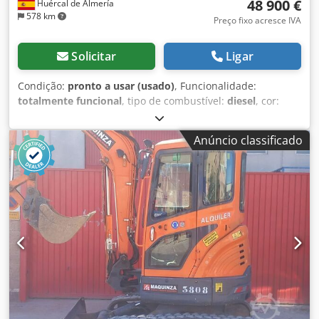
48 900 €
Huércal de Almería
578 km
Preço fixo acresce IVA
Solicitar
Ligar
Condição:
pronto a usar (usado)
, Funcionalidade:
totalmente funcional
, tipo de combustível:
diesel
, cor:
laranja
, peso total:
8 650 kg
, estado da corrente:
100
percentagem
, número de lugares:
1
, tipo de mastro:
Anúncio classificado
mono
, Ano de fabrico:
2019
, horas de funcionamento:
4 805 h
, Equipamento:
ar condicionado, baixo nível de
ruído, computador de bordo, esteiras de borracha, faróis
adicionais, martelo hidráulico
, Escavadora de esteiras de
borracha Hitachi ZX85USB85-6 4.805 horas 1 concha
Lâmina frontal Em muito bom estado geral Pronta para
uso. Dksdpfx Aozta Uljaier Mais informações no site da
Almerisan.