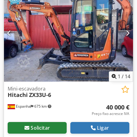
1
/
14
Mini-escavadora
Hitachi
ZX33U-6
40 000 €
Espanha
675 km
Preço fixo acresce IVA
Solicitar
Ligar