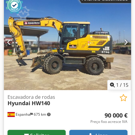
1
/
15
Escavadora de rodas
Hyundai
HW140
90 000 €
Espanha
675 km
Preço fixo acresce IVA