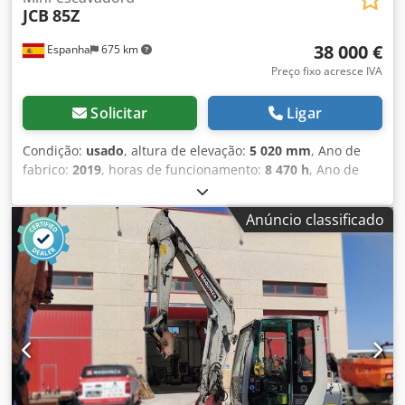
JCB
85Z
38 000 €
Espanha
675 km
Preço fixo acresce IVA
Solicitar
Ligar
Condição:
usado
, altura de elevação:
5 020 mm
, Ano de
fabrico:
2019
, horas de funcionamento:
8 470 h
, Ano de
fabrico: 2019 Peso vazio: 8.300 kg Dkjdjxg I Rbopfx Aaier
Dimensões (C x L x A): 583 x 230 x 271 cm
Anúncio classificado