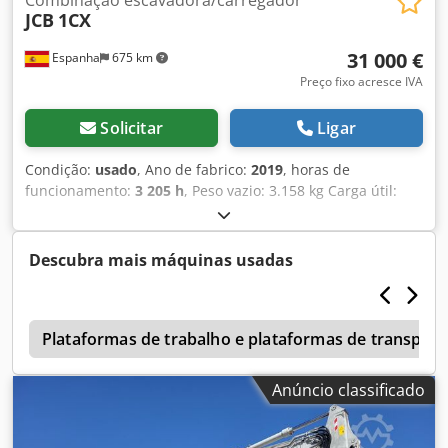
Combinação escavadora/carregador
JCB
1CX
31 000 €
Espanha
675 km
Preço fixo acresce IVA
Solicitar
Ligar
Condição:
usado
, Ano de fabrico:
2019
, horas de
funcionamento:
3 205 h
, Peso vazio: 3.158 kg Carga útil:
600 kg Peso bruto total: 3.758 kg Dimensões (C x L x A): 341
x 156 x 210 cm Dsdpfx Aaezb Nd Tsijkr
Descubra mais máquinas usadas
s
Plataformas de trabalho e plataformas de transport
Anúncio classificado