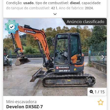
Condição:
usado
, tipo de combustível:
diesel
, capacidade
do tanque de combustível:
42 l
, Ano de fabrico:
2024
,
horas de funcionamento:
560 h
, Peso vazio: 3.700 kg
Dedpfx Aajy Nw D Seiskr Dimensões (C x L x A): 453 x 155 x
Anúncio classificado
248 cm Tipo de motor: Yanmar 3TNV88
1
/
15
Mini-escavadora
Develon
DX50Z-7