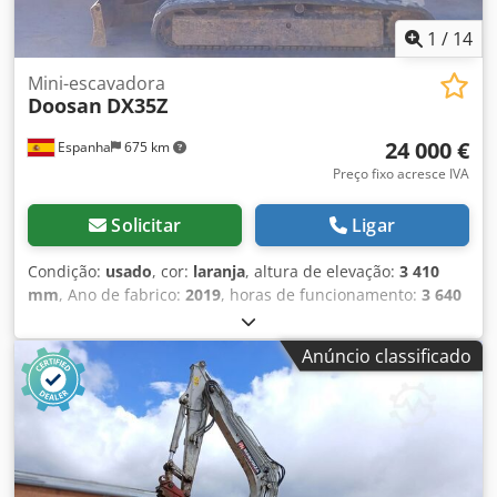
1
/
14
Mini-escavadora
Doosan
DX35Z
24 000 €
Espanha
675 km
Preço fixo acresce IVA
Solicitar
Ligar
Condição:
usado
, cor:
laranja
, altura de elevação:
3 410
mm
, Ano de fabrico:
2019
, horas de funcionamento:
3 640
h
, Ano de fabrico: 2019 Dodpfxoxqfb Es Aaijkr Utilização:
Construção civil Peso vazio: 3.500 kg Dimensões (C x L x A):
Anúncio classificado
465 x 170 x 252 cm