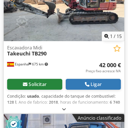
1
/
15
Escavadora Midi
Takeuchi
TB290
42 000 €
Espanha
675 km
Preço fixo acresce IVA
Solicitar
Ligar
Condição:
usado
, capacidade do tanque de combustível:
128 l
, Ano de fabrico:
2018
, horas de funcionamento:
6 740
h
, Ano de fabrico: 2018 Dodpfx Aajw Ugmloijkr Peso em
vazio: 9.000 kg Dimensões (C x L x A): 699 x 220 x 257 cm
Anúncio classificado
Largura das lagartas: 45 cm