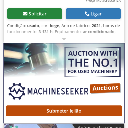
Preço fixo acresce IVA
Solicitar
Ligar
Condição:
usado
, cor:
bege
, Ano de fabrico:
2021
, horas de
funcionamento:
3 131 h
, Equipamento:
ar condicionado
,
Peso em vazio: 16.000 kg Djdpfxszrn E Aj Aaiekr Dimensões
(C x L x A): 777 x 249 x 296 cm
Submeter leilão
Anúncio classificado