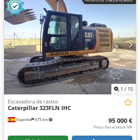
1
/
15
Escavadora de rastos
Caterpillar
323FLN IHC
95 000 €
Espanha
675 km
Preço fixo acresce IVA