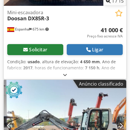
1
/
15
Mini-escavadora
Doosan
DX85R-3
41 000 €
Espanha
675 km
Preço fixo acresce IVA
Solicitar
Ligar
Condição:
usado
, altura de elevação:
4 650 mm
, Ano de
fabrico:
2017
, horas de funcionamento:
7 150 h
, Ano de
fabrico: 2017 Dodsxqfhlopfx Aaijkr Peso vazio: 8.500 kg
Anúncio classificado