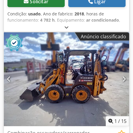
Solicitar
Ligar
Condição:
usado
, Ano de fabrico:
2018
, horas de
funcionamento:
4 782 h
, Equipamento:
ar condicionado
,
Peso em vazio: 22.300 kg Dimensões (C x L x A): 957 x 255 x
308 cm Largura das lagartas: 50 cm Djdpfx Aajy Nct Ejiokr =
Anúncio classificado
Outras opções e acessórios = - Ar condicionado
1
/
15