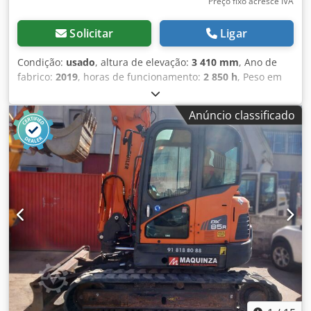
Preço fixo acresce IVA
Solicitar
Ligar
Condição:
usado
, altura de elevação:
3 410 mm
, Ano de
fabrico:
2019
, horas de funcionamento:
2 850 h
, Peso em
vazio: 3.500 kg Dimensões (C x L x A): 465 x 170 x 252 cm
Dkjdeyn En Ujpfx Aaior
Anúncio classificado