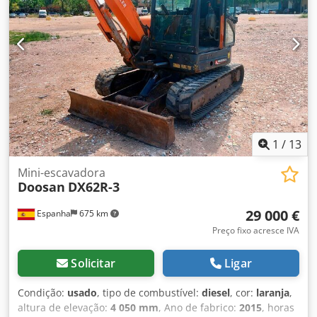
1
/
13
Mini-escavadora
Doosan
DX62R-3
29 000 €
Espanha
675 km
Preço fixo acresce IVA
Solicitar
Ligar
Condição:
usado
, tipo de combustível:
diesel
, cor:
laranja
,
altura de elevação:
4 050 mm
, Ano de fabrico:
2015
, horas