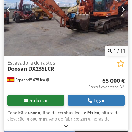
1
/
11
Escavadora de rastos
Doosan
DX235LCR
65 000 €
Espanha
675 km
Preço fixo acresce IVA
Solicitar
Ligar
Condição:
usado
, tipo de combustível:
elétrico
, altura de
elevação:
4 800 mm
, Ano de fabrico:
2014
, horas de
funcionamento:
6 320 h
, Peso em vazio: 23.500 kg Carga
útil: 1.800 kg Peso bruto total: 25.300 kg Dimensões (C x L x