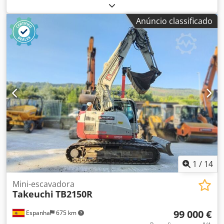
de funcionamento:
6 900 h
, Ano de fabrico: 2015 Peso em
vazio: 6.000 kg Dimensões (C x L x A): 567 x 198 x 255 cm
Anúncio classificado
Tipo de motor: Yanmar 4TNV94L Dodpfxox Hgn Uo Aaiskr
1
/
14
Mini-escavadora
Takeuchi
TB2150R
99 000 €
Espanha
675 km