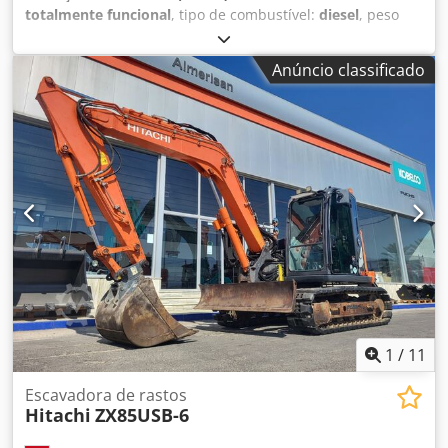
totalmente funcional
, tipo de combustível:
diesel
, peso
total:
14 850 kg
, tipo de mastro:
mono
, Ano de fabrico:
2015
, horas de funcionamento:
9 867 h
, Equipamento:
ar
Anúncio classificado
condicionado, baixo nível de ruído, cabina, computador
de bordo, esteiras de aço, hidráulica, martelo hidráulico
,
Escavadora de esteiras Takeuchi TB1140 Lâmina dozer 3
caçambas Martelo Sistema de inclinação hidráulica
Dsdeztkvmspfx Aaijkr Ar condicionado Em muito bom
estado geral Mais informações no site da Almerisan.
1
/
11
Escavadora de rastos
Hitachi
ZX85USB-6