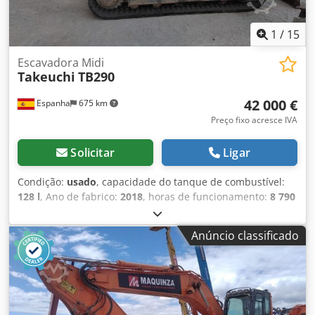
1
/
15
Escavadora Midi
Takeuchi
TB290
42 000 €
Espanha
675 km
Preço fixo acresce IVA
Solicitar
Ligar
Condição:
usado
, capacidade do tanque de combustível:
128 l
, Ano de fabrico:
2018
, horas de funcionamento:
8 790
h
, Ano de fabricação: 2018 Dksdpexqfdasfx Aaisr Peso
vazio: 9.000 kg Dimensões (C x L x A): 699 x 220 x 257 cm
Anúncio classificado