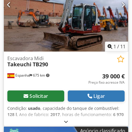
1
/
11
Escavadora Midi
Takeuchi
TB290
39 000 €
Espanha
675 km
Preço fixo acresce IVA
Solicitar
Ligar
Condição:
usado
, capacidade do tanque de combustível:
128 l
, Ano de fabrico:
2017
, horas de funcionamento:
6 970
h
, Peso vazio: 9.000 kg Dimensões (C x L x A): 699 x 220 x
257 cm Dkedpfx Aezdud Aoaijr Largura da esteira: 45 cm
Anúncio classificado