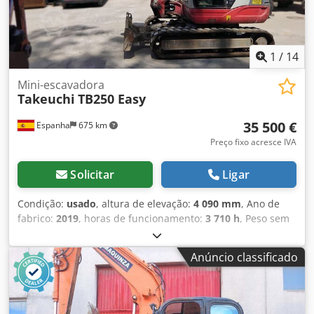
1
/
14
Mini-escavadora
Takeuchi
TB250 Easy
35 500 €
Espanha
675 km
Preço fixo acresce IVA
Solicitar
Ligar
Condição:
usado
, altura de elevação:
4 090 mm
, Ano de
fabrico:
2019
, horas de funcionamento:
3 710 h
, Peso sem
carga: 5.000 kg Dimensões (C x L x A): 551 x 184 x 252 cm
Largura da esteira: 40 cm Dkedpszpaizsfx Aaijr
Anúncio classificado