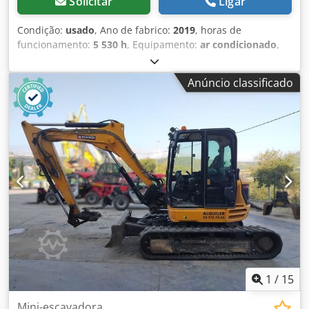
Solicitar
Ligar
Condição:
usado
, Ano de fabrico:
2019
, horas de
funcionamento:
5 530 h
, Equipamento:
ar condicionado
,
Ano de fabrico: 2019 Tração: Rodas Peso em vazio: 14.000
kg Dimensões (C x L x A): 769 x 250 x 314 cm Dedpfx Aasy
Anúncio classificado
Nwz Deiokr
1
/
15
Mini-escavadora