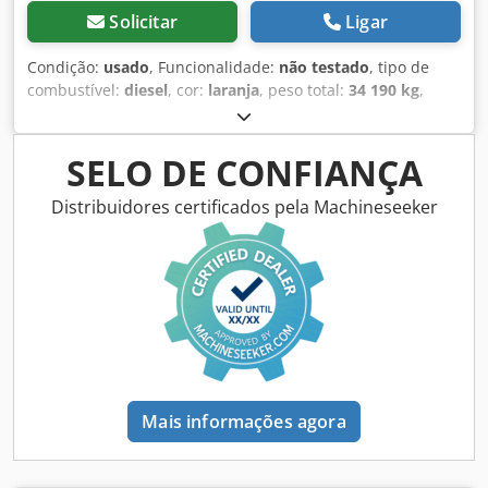
Solicitar
Ligar
Condição:
usado
, Funcionalidade:
não testado
, tipo de
combustível:
diesel
, cor:
laranja
, peso total:
34 190 kg
,
número de lugares:
1
, tipo de mastro:
mono
, Ano de
fabrico:
2010
, horas de funcionamento:
15 658 h
,
Equipamento:
Marcação CE, ar condicionado, cabina,
SELO DE CONFIANÇA
computador de bordo, esteiras de aço
, Escavadora de
esteiras Hitachi ZX350LCN-3 Ano 2010 15.658 horas
Distribuidores certificados pela Machineseeker
Dedsznwhlspfx Aaiskr Máquina usada Mais informações
no site da Almerisan.
Mais informações agora