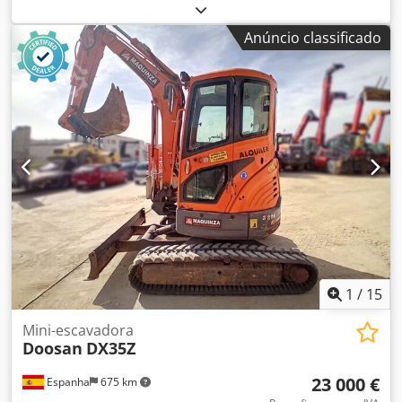
fabrico: 2016 Finalidade: Construção civil Peso em vazio:
8.500 kg Dsdsy Nw Abjpfx Aaiokr
Anúncio classificado
1
/
15
Mini-escavadora
Doosan
DX35Z
23 000 €
Espanha
675 km