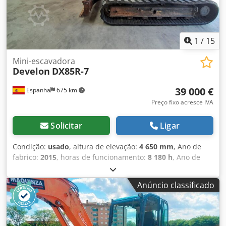
1
/
15
Mini-escavadora
Develon
DX85R-7
39 000 €
Espanha
675 km
Preço fixo acresce IVA
Solicitar
Ligar
Condição:
usado
, altura de elevação:
4 650 mm
, Ano de
fabrico:
2015
, horas de funcionamento:
8 180 h
, Ano de
fabricação: 2015 Dkjdpfxjxqfdgj Aaior Finalidade de uso:
Construção civil Peso vazio: 8.500 kg
Anúncio classificado