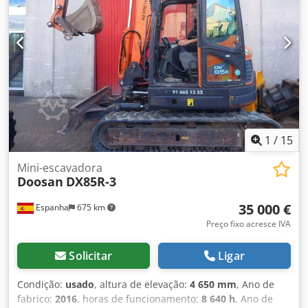
1
/
15
Mini-escavadora
Doosan
DX85R-3
35 000 €
Espanha
675 km
Preço fixo acresce IVA
Solicitar
Ligar
Condição:
usado
, altura de elevação:
4 650 mm
, Ano de
fabrico:
2016
, horas de funcionamento:
8 640 h
, Ano de