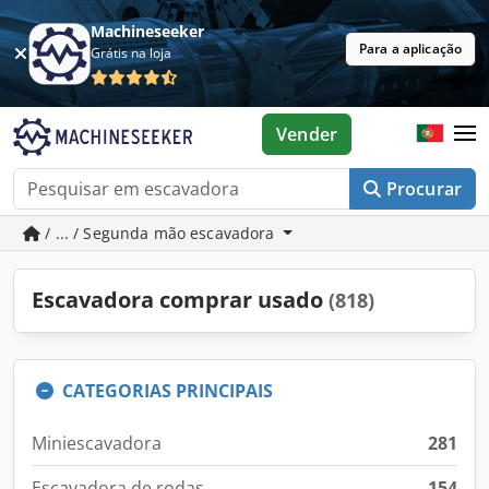
Machineseeker
Para a aplicação
Grátis na loja
Vender
Procurar
/ ... / Segunda mão escavadora
Escavadora comprar usado
(818)
CATEGORIAS PRINCIPAIS
Miniescavadora
281
Escavadora de rodas
154