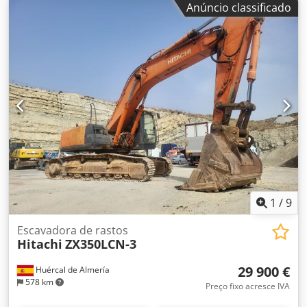
Anúncio classificado
A): 900 x 299 x 308 cm Largura das esteiras: 60 cm Dedezb
Nc Nspfx Aaiekr = Outras opções e acessórios = - Sistema
de lubrificação centralizada
1
/
9
Escavadora de rastos
Hitachi
ZX350LCN-3
29 900 €
Huércal de Almería
578 km
Preço fixo acresce IVA