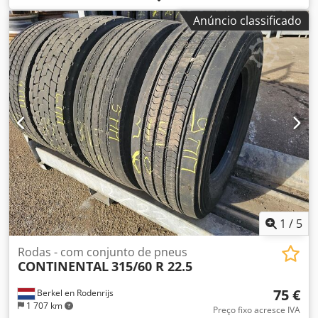
385/55 R 22.5 NA JANTE, SULCO 4/5 MM
Anúncio classificado
1
/
5
Rodas - com conjunto de pneus
CONTINENTAL
315/60 R 22.5
75 €
Berkel en Rodenrijs
1 707 km
Preço fixo acresce IVA