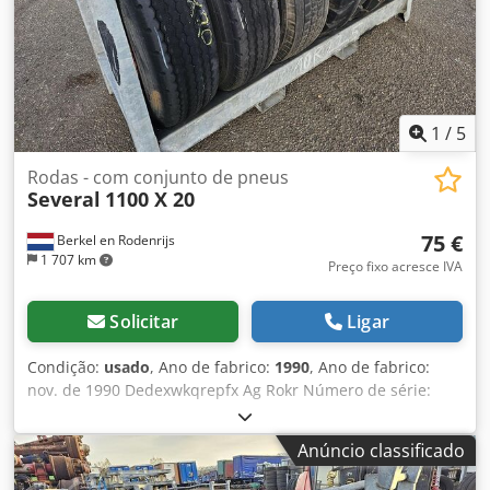
1
/
5
Rodas - com conjunto de pneus
Several
1100 X 20
75 €
Berkel en Rodenrijs
1 707 km
Preço fixo acresce IVA
Solicitar
Ligar
Condição:
usado
, Ano de fabrico:
1990
, Ano de fabrico:
nov. de 1990 Dedexwkqrepfx Ag Rokr Número de série:
1100 X 20 REBOQUE USADO ANTIGO COM JANTES DE 10
FUROS.
Anúncio classificado