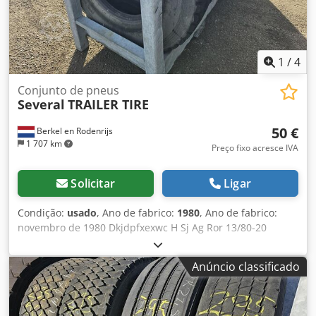
1
/
4
Conjunto de pneus
Several
TRAILER TIRE
50 €
Berkel en Rodenrijs
1 707 km
Preço fixo acresce IVA
Solicitar
Ligar
Condição:
usado
, Ano de fabrico:
1980
, Ano de fabrico:
novembro de 1980 Dkjdpfxexwc H Sj Ag Ror 13/80-20
385/80 R 20 295/80 R 22.5
Anúncio classificado