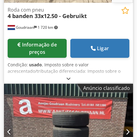
Roda com pneu
4 banden 33x12.50 - Gebruikt
Goudriaan
1 720 km
Informação de
Ligar
preços
Condição:
usado
, Imposto sobre o valor
acrescentado/tributação diferenciada: Imposto sobre o
valor acrescentado dedutível Dedjzin Swepfx Ag Rekr
Anúncio classificado