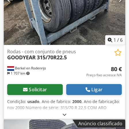
1
/
6
Rodas - com conjunto de pneus
GOODYEAR
315/70R22.5
80 €
Berkel en Rodenrijs
1 707 km
Preço fixo acresce IVA
Solicitar
Ligar
Condição:
usado
, Ano de fabrico:
2000
, Ano de fabricação:
nov 2000 Número de série: 315/70 R 22.5 COM ARO
Djdpfxoxwktgo Ag Rokr PNEUS USADOS DE REBOQUE
315/70 R 22.5. 3 A 5 MM COM ARO
Anúncio classificado