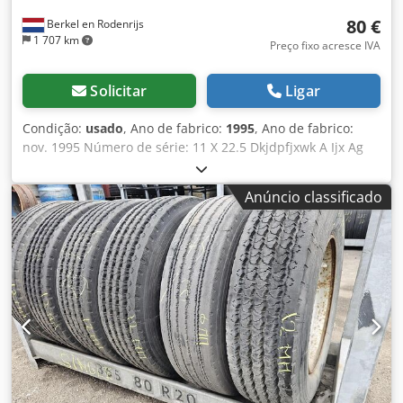
80 €
Berkel en Rodenrijs
1 707 km
Preço fixo acresce IVA
Solicitar
Ligar
Condição:
usado
, Ano de fabrico:
1995
, Ano de fabrico:
nov. 1995 Número de série: 11 X 22.5 Dkjdpfjxwk A Ijx Ag
Rer 7 PNEUS USADOS DE REBOQUE 11 X 22.5, SULCO 6 MM
Anúncio classificado