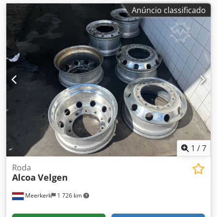
Anúncio classificado
1
/
7
Roda
Alcoa
Velgen
Meerkerk
1 726 km