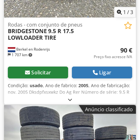
1
/
3
Rodas - com conjunto de pneus
BRIDGESTONE
9.5 R 17.5
LOWLOADER TIRE
90 €
Berkel en Rodenrijs
1 707 km
Preço fixo acresce IVA
Solicitar
Ligar
Condição:
usado
, Ano de fabrico:
2005
, Ano de fabricação:
nov. 2005 Dksdpfxsxwkz Do Ag Rer Número de série: 9.5 R
17.5 PNEU PARA CARRETA REBAIXADA PNEU PARA CARRETA
REBAIXADA. NO ARO 12 MM
Anúncio classificado