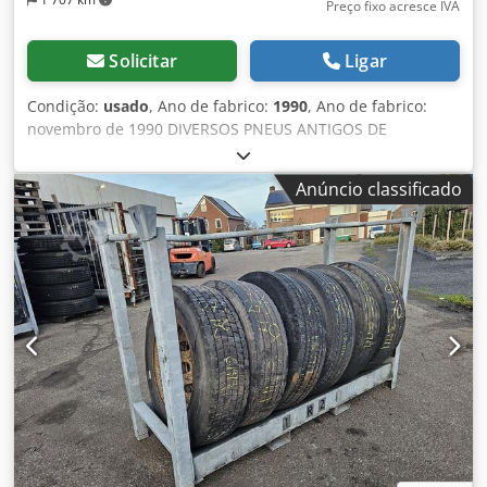
Preço fixo acresce IVA
Solicitar
Ligar
Condição:
usado
, Ano de fabrico:
1990
, Ano de fabrico:
novembro de 1990 DIVERSOS PNEUS ANTIGOS DE
REBOQUE COM JANTE TAMANHO 1100 X 20/1200 X 20 / 295
80 R 22.5. Dkjdpsxwkdrefx Ag Rjr
Anúncio classificado