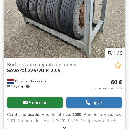
1
/
5
Rodas - com conjunto de pneus
Several
275/70 R 22.5
60 €
Berkel en Rodenrijs
1 707 km
Preço fixo acresce IVA
Solicitar
Ligar
Condição:
usado
, Ano de fabrico:
2000
, Ano de fabrico: nov
2000 Número de série: 275/70 R 22.5 Dksdpfxsxwk Rfo Ag
Ror PNEU DE REBOQUE USADO 275/70 R 22.5 NA JANTE, 10