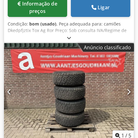
Informação de
Ligar
preços
Condição:
bom (usado)
, Peça adequada para: camiões
Dkedpfjztix Tox Ag Ror Preço: Sob consulta IVA/Regime de
tributação da margem de lucro: IVA dedutível Número de
referência: 892523DB
Anúncio classificado
1
/
5