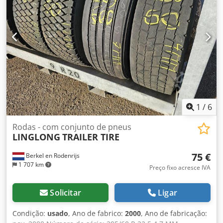
1
/
6
Rodas - com conjunto de pneus
LINGLONG
TRAILER TIRE
75 €
Berkel en Rodenrijs
1 707 km
Preço fixo acresce IVA
Solicitar
Ligar
Condição:
usado
, Ano de fabrico:
2000
, Ano de fabricação: