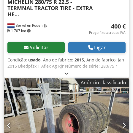
MICHELIN
280/75 R 22.5 -
TERMNAL TRACTOR TIRE - EXTRA
HE...
400 €
Berkel en Rodenrijs
1 707 km
Preço fixo acresce IVA
Solicitar
Ligar
Condição:
usado
, Ano de fabrico:
2015
, Ano de fabrico: jan
2015 Dkedpfsx T Afiex Ag Rjr Número de série: 280/75 r
22.5 Bonito trator terminal com pneus heavy duty
montados na jante.
Anúncio classificado