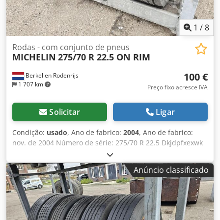
1
/
8
Rodas - com conjunto de pneus
MICHELIN
275/70 R 22.5 ON RIM
100 €
Berkel en Rodenrijs
1 707 km
Preço fixo acresce IVA
Solicitar
Ligar
Condição:
usado
, Ano de fabrico:
2004
, Ano de fabrico:
nov. de 2004 Número de série: 275/70 R 22.5 Dkjdpfxexwk
Hys Ag Rer PNEUS USADOS DE REBOQUE PARA
MONTAGEM SIMPLES.
Anúncio classificado