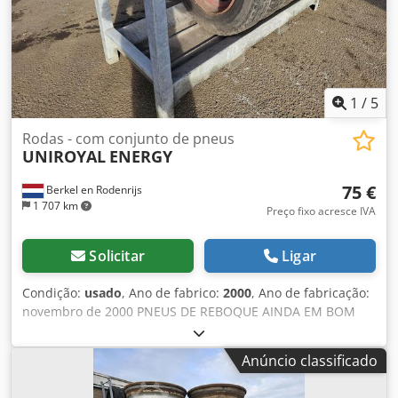
1
/
5
Rodas - com conjunto de pneus
UNIROYAL
ENERGY
75 €
Berkel en Rodenrijs
1 707 km
Preço fixo acresce IVA
Solicitar
Ligar
Condição:
usado
, Ano de fabrico:
2000
, Ano de fabricação:
novembro de 2000 PNEUS DE REBOQUE AINDA EM BOM
ESTADO 9 R 22.5 Dkedpexwc Snjfx Ag Rsr
Anúncio classificado