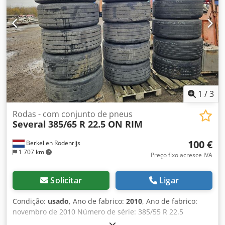
1
/
3
Rodas - com conjunto de pneus
Several
385/65 R 22.5 ON RIM
100 €
Berkel en Rodenrijs
1 707 km
Preço fixo acresce IVA
Solicitar
Ligar
Condição:
usado
, Ano de fabrico:
2010
, Ano de fabrico:
novembro de 2010 Número de série: 385/55 R 22.5
Dedpexwlb Sjfx Ag Rskr PNEUS DE REBOQUE USADOS