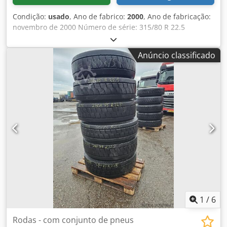
Condição:
usado
, Ano de fabrico:
2000
, Ano de fabricação:
novembro de 2000 Número de série: 315/80 R 22.5
Dedpfjxwlazsx Ag Rjkr PNEUS DE CAMINHÃO USADOS. EM
RODA DE 10 FUROS.
Anúncio classificado
1
/
6
Rodas - com conjunto de pneus