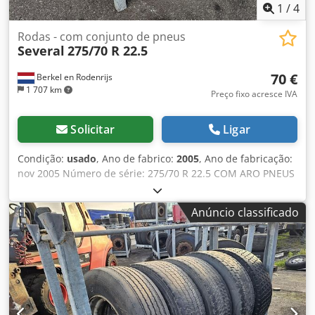
1
/
4
Rodas - com conjunto de pneus
Several
275/70 R 22.5
70 €
Berkel en Rodenrijs
1 707 km
Preço fixo acresce IVA
Solicitar
Ligar
Condição:
usado
, Ano de fabrico:
2005
, Ano de fabricação:
nov 2005 Número de série: 275/70 R 22.5 COM ARO PNEUS
USADOS DE REBOQUE COM ARO 275/70 R 22.5, SULCO DE
3 A 6 MM. Dkodpfx Agoxwkmto Ror
Anúncio classificado