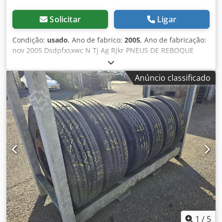
Solicitar
Ligar
Condição:
usado
, Ano de fabrico:
2005
, Ano de fabricação:
nov 2005 Dsdpfxsxwc N Tj Ag Rjkr PNEUS DE REBOQUE
COM JANTE. 315/60 R 22.5
Anúncio classificado
1
/
5