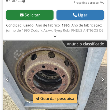
1 707 km
Preço fixo acresce IVA
Solicitar
Ligar
Condição:
usado
, Ano de fabrico:
1990
, Ano de fabricação:
junho de 1990 Dodpfx Asxvx Nyeg Rokr PNEUS ANTIGOS DE
REBOQUE DE PLATAFORMA BAIXA.
Anúncio classificado
Guardar pesquisa