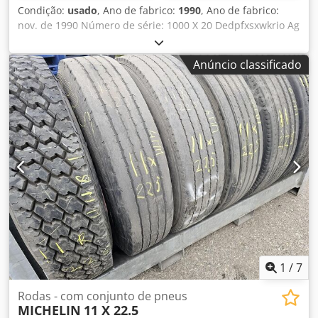
Condição:
usado
, Ano de fabrico:
1990
, Ano de fabrico:
nov. de 1990 Número de série: 1000 X 20 Dedpfxsxwkrio Ag
Rjkr PNEUS ANTIGOS DE REBOQUE 1000 X 20 COM PADRÃO
DE TRAÇÃO.
Anúncio classificado
1
/
7
Rodas - com conjunto de pneus
MICHELIN
11 X 22.5