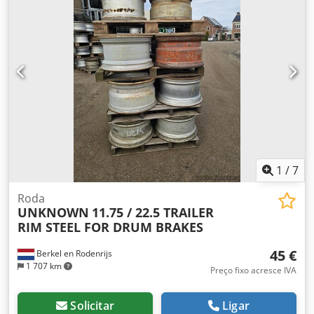
1
/
7
Roda
UNKNOWN
11.75 / 22.5 TRAILER
RIM STEEL FOR DRUM BRAKES
45 €
Berkel en Rodenrijs
1 707 km
Preço fixo acresce IVA
Solicitar
Ligar