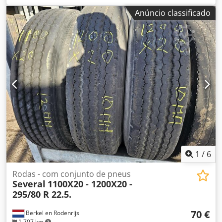
FUROS, 6 MM
Anúncio classificado
1
/
6
Rodas - com conjunto de pneus
Several
1100X20 - 1200X20 -
295/80 R 22.5.
70 €
Berkel en Rodenrijs
1 707 km