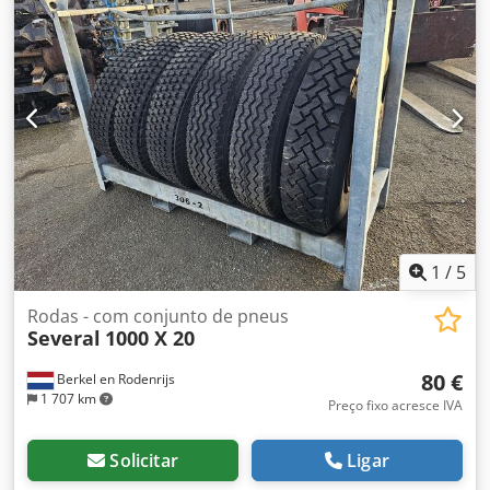
1
/
5
Rodas - com conjunto de pneus
Several
1000 X 20
80 €
Berkel en Rodenrijs
1 707 km
Preço fixo acresce IVA
Solicitar
Ligar