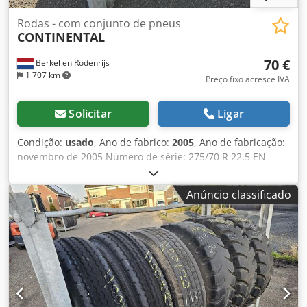
Rodas - com conjunto de pneus
CONTINENTAL
70 €
Berkel en Rodenrijs
1 707 km
Preço fixo acresce IVA
Solicitar
Ligar
Condição:
usado
, Ano de fabrico:
2005
, Ano de fabricação:
novembro de 2005 Número de série: 275/70 R 22.5 EN
265/70 R 22.5 6 TOTAL 8 MM Jantes com 8 e 10 furos.
Dodpoxwc U Njfx Ag Rokr
Anúncio classificado