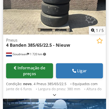
1
/
5
Pneus
4 Banden 385/65/22.5 - Nieuw
Goudriaan
1 720 km
Informação de
Ligar
preços
Condição:
novo
, 4 Pneus 385/65/22.5 • Equipados com
jante de 6 furos • Largura do pneu: 380 mm • Altura do
pneu: 1080 mm • Capacidade de carga por pneu: 5000 kg
Dkodpfx Agezgnwuo Rer Estado: Novo