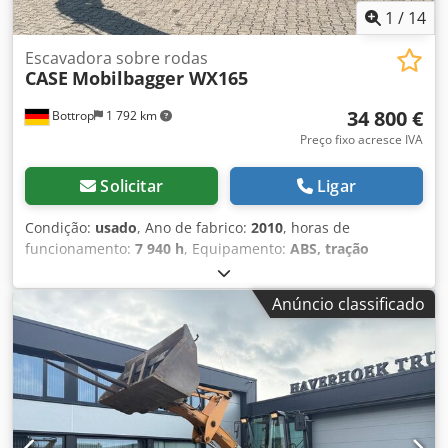
1
/
14
Escavadora sobre rodas
CASE
Mobilbagger WX165
34 800 €
Bottrop
1 792 km
Preço fixo acresce IVA
Solicitar
Ligar
Condição:
usado
, Ano de fabrico:
2010
, horas de
funcionamento:
7 940 h
, Equipamento:
ABS, tração
integral
, EXCAVADORA MÓVEL CASE Tipo: WX165
(Escavadora Hidráulica) Número de aprovação do tipo:
Anúncio classificado
N211 Fabricante do motor: Case Potência do motor: 105 kW
Dedszripcjpfx Ai Rock Horas de operação: 7940 h Peso
bruto autorizado: 18000 kg Comprimento para transporte:
8,19 m Largura para transporte: 1,91 m Altura para
transporte: 2,89 m Cor: Amarelo - Controlo por joystick -
Lâmina de nivelamento - Câmara Teremos todo o prazer
em ajudá-lo também na área de financiamento/leasing,