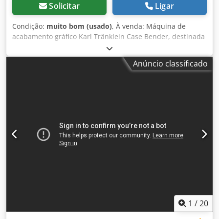
Solicitar
Ligar
Condição:
muito bom (usado)
, À venda: Máquina de
acabamento gráfico Karl Tränklein Case Bender, destinada
à formação e curvatura dos lombos de capas de livros em
capa dura. O equipamento confere às capas o raio
Anúncio classificado
adequado, garantindo ajuste perfeito ao miolo do livro. A
máquina está equipada com rolos ajustáveis para
adaptação a diferentes espessuras de capas. A construção
robusta em ferro fundido assegura alta precisão e longa
durabilidade. Dados técnicos: Fabricante: Karl Tränklein
Tipo: Case Bender / máquina para formação de lombadas
Largura de trabalho: aprox. 600 mm Regulação da pressão
dos rolos Construção estável em ferro fundido
Acionamento elétrico Mesa de trabalho Estado: usada
Aplicações: produção de livros em capa dura,
Dodpfxeziwnbe Ai Rjck encadernadoras, gráficas,
empresas de impressão, produção de álbuns, catálogos e
capas.
1
/
20