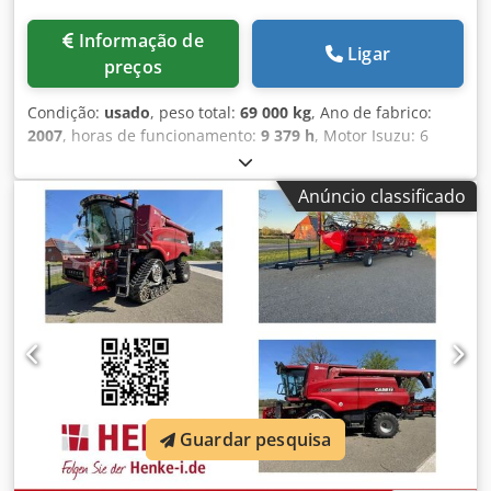
Informação de
Ligar
preços
Condição:
usado
, peso total:
69 000 kg
, Ano de fabrico:
2007
, horas de funcionamento:
9 379 h
, Motor Isuzu: 6
cilindros, 345kW – AH-6WG1X – EPA e CE Lança 6,58m
Braço 3m Sapatas de esteira 650mm Todas as linhas
Anúncio classificado
hidráulicas (martelo/garra e rotação) Engate rápido
hidráulico: OIL Quick OQ90 ou Lehnhoff HS80 Caçamba –
4,55m³ SAE Dcodpfsul U H Tsx Ai Rek Peso de transporte 69
toneladas Largura de transporte 3,93m Largura de
trabalho (4,14m com acessos) Altura de transporte 4,37m A
máquina foi revisada e reparada na nossa oficina Relatório
sob consulta Grande revisão realizada: todos os óleos e
filtros, incluindo 650 litros de óleo hidráulico. CASE
Alemanha março de 2026: O motor recebeu 6 novos
injetores (fatura sob consulta)
Guardar pesquisa