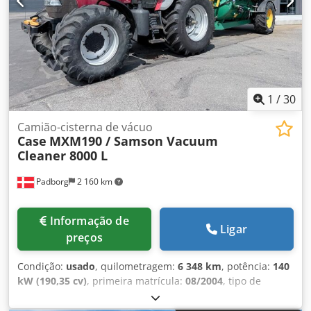
1
/
30
Camião-cisterna de vácuo
Case
MXM190 / Samson Vacuum
Cleaner 8000 L
Padborg
2 160 km
Informação de
Ligar
preços
Condição:
usado
, quilometragem:
6 348 km
, potência:
140
kW (190,35 cv)
, primeira matrícula:
08/2004
, tipo de
combustível:
diesel
, Ano de fabrico:
2004
, Fabricante: Case
Modelo: MXM190 / Aspirador Samson 8000 L Dsdpjynq