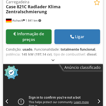
Carregadeira
Case
821C Radlader Klima
Zentralschmierung
Aichach
1 841 km
Informação de
Ligar
preços
Condição:
usado
, Funcionalidade:
totalmente funcional
,
potência:
145 kW (197,14 cv)
, tipo de combustível:
diesel
,
cor:
ouro
, peso operacional:
18 000 kg
, Ano de fabrico:
2000
, horas de funcionamento:
8 000 h
, Equipamento:
ar
Anúncio classificado
condicionado, cabina, sistema centralizada de
lubrificação
, Case 821C Carregadeira de rodas Djdpfoy Uxt
Ssx Ai Rjck Ano de fabricação: 2000 8.000 horas 145 kW
aprox. 18.000 kg Ar-condicionado Sistema de lubrificação
central Pneus 23,5R25