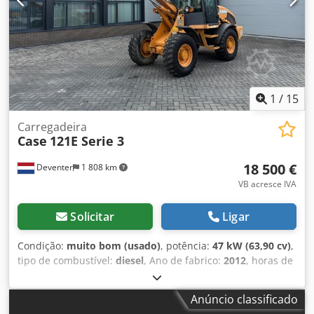
com o apoio dos nossos parceiros. Todos os dados sujeitos
a alterações sem aviso prévio. Salvo erro e omissões.
1
/
15
Carregadeira
Case
121E Serie 3
18 500 €
Deventer
1 808 km
VB acresce IVA
Solicitar
Ligar
Condição:
muito bom (usado)
, potência:
47 kW (63,90 cv)
,
tipo de combustível:
diesel
, Ano de fabrico:
2012
, horas de
funcionamento:
1 060 h
, = Outras opções e acessórios = -
Controlo com 2 pedais - Cabina fechada = Observações =
Anúncio classificado
CASE 121E Série 3 – Ano de fabrico: 2012 – 1.060 horas de