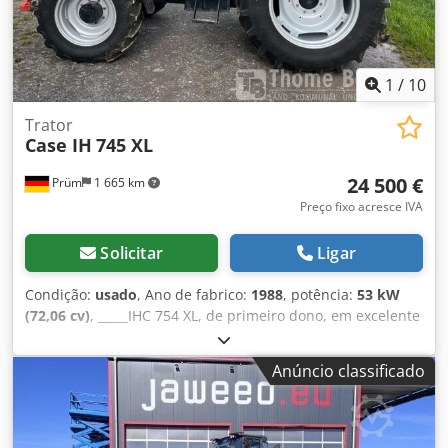
1
/
10
Trator
Case IH
745 XL
24 500 €
Prüm
1 665 km
Preço fixo acresce IVA
Solicitar
Ligar
Condição:
usado
, Ano de fabrico:
1988
, potência:
53 kW
(72,06 cv)
, _____IHC 754 XL, de primeiro dono, em excelente
estado. Horas de utilização: aproximadamente 8.600. Ano
de fabricação: 1988. Elevação dianteira. Tomada de força
Anúncio classificado
dianteira. Caixa de velocidades de 30 km/h. Preço:
24.500,00 euros, sem IVA. Localização: [informação
ausente]. Dodpfozdmutox Ai Rock