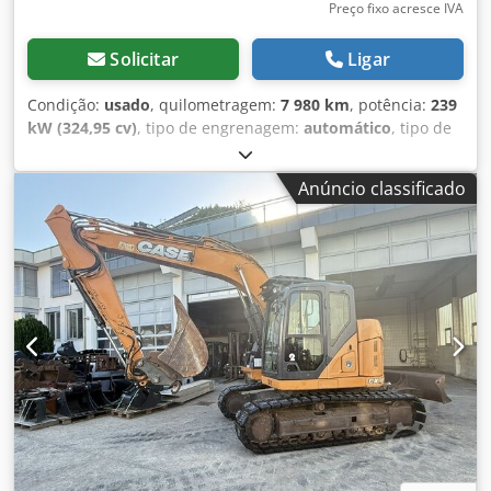
nossos produtos exclusivamente com as condições gerais
Preço fixo acresce IVA
(listadas: ... / AGB).
Solicitar
Ligar
Condição:
usado
, quilometragem:
7 980 km
, potência:
239
kW (324,95 cv)
, tipo de engrenagem:
automático
, tipo de
combustível:
diesel
, cor:
amarelo
, primeira matrícula:
01/2013
, Ano de fabrico:
2013
, Equipamento:
ar
Anúncio classificado
condicionado
, = Mais opções e acessórios = - Ar-
condicionado - Rádio - Direção hidráulica - Para-sol =
Observações = +++Peso: 24.000 kg Km/h+++ +++4x4+++
+++Pneus 26,5xR25 com 90% de vida útil+++ +++Faróis de
trabalho+++ +++Amortecedor de vibração+++ +++Bloqueio
do diferencial dianteiro+++ +++Concha 3,6 m³+++
+++Balança+++ - Geral: Dedpjy Hu U Aefx Ai Rjck - - Motor:
Case - Transmissão: Automática - Número total de
assentos: 1 - - Segurança: - - Câmera de ré - - Cabina: - -
Ar-condicionado - Ventilação por difusores - - Exterior: - -
Direção hidráulica - Para-sol - Porta do motorista - - Áudio,
comunicação, eletrônica: - - Rádio - - Outros: - Dimensões
do veículo: Comprimento 8,95 m; Largura 3 m; Altura 3,57