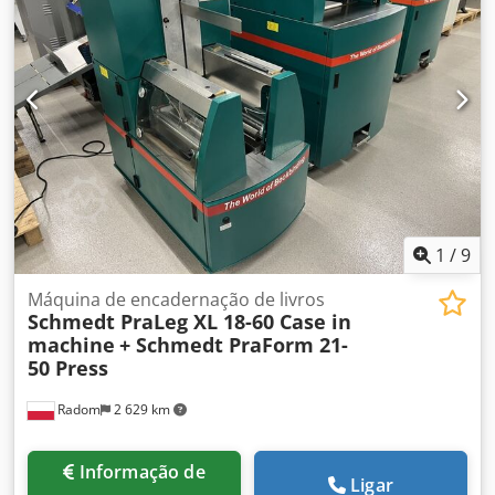
disponíveis * Preço sob consulta * Todas as informações
sem garantia Dcodpfskq Amfjx Ai Rsk
1
/
9
Máquina de encadernação de livros
Schmedt PraLeg XL 18-60 Case in
machine
+ Schmedt PraForm 21-
50 Press
Radom
2 629 km
Informação de
Ligar