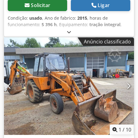
Solicitar
Ligar
Condição:
usado
, Ano de fabrico:
2015
, horas de
funcionamento:
5 396 h
, Equipamento:
tração integral
,
CASE de esteiras Tipo: 1650M Peso operacional: 19.200 kg
Potência: 122 kW Horas de trabalho: 5.396 Equipamentos: -
Anúncio classificado
Banco aquecido - Ar-condicionado - Rádio - Ripper traseiro
com 3 dentes - Dispositivos e grades de proteção frontal
da cabine - Lâmina niveladora (hidraulicamente rebatível)
Também oferecemos suporte em
financiamento/arrendamento com nossos parceiros. Todas
as informações são fornecidas sem garantia. Sujeito a
erros e venda intermediária. Dodpfx Aiezhyrms Rsck
1
/
10