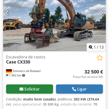
1
/
13
Escavadora de rastos
Case
CX330
32 500 €
Zimmern ob Rottweil
1 662 km
Preço fixo acresce IVA
Solicitar
Ligar
Condição:
muito bom (usado)
, potência:
202 kW (274,64
cv)
, peso operacional:
35 500 kg
, estado da corrente:
70