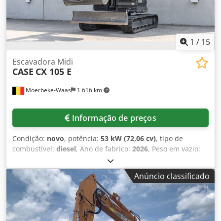
1
/
15
Escavadora Midi
CASE
CX 105 E
Moerbeke-Waas
1 616 km
Informação de preços
Condição:
novo
, potência:
53 kW (72,06 cv)
, tipo de
combustível:
diesel
, Ano de fabrico:
2026
, Peso em vazio:
9.780 kg Dcsdpfxjzrrw Ae Ai Rsk Para obter mais
informações, entre em contato com a equipe de vendas da
Anúncio classificado
KEY-TEC.