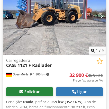
1
/
9
Carregadeira
CASE
1121 F Radlader
32 900 €
Ober-Mörlen
1 800 km
36 900 €
Preço fixo acresce IVA
Solicitar
Ligar
Condição:
usado
, potência:
259 kW (352,14 cv)
, Ano de
fabrico:
2014
, horas de funcionamento:
10 237 h
, Peso