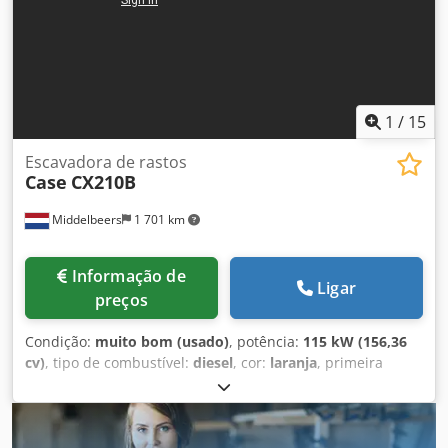
1
/
15
Escavadora de rastos
Case
CX210B
Middelbeers
1 701 km
Informação de
Ligar
preços
Condição:
muito bom (usado)
, potência:
115 kW (156,36
cv)
, tipo de combustível:
diesel
, cor:
laranja
, primeira
matrícula:
07/2013
, Ano de fabrico:
2012
, horas de
funcionamento:
15 109 h
, Informações Gerais Ano do
modelo: 2012 Número de série: DCH210R5NCEAH2500
Informações Técnicas Número de cilindros: 4 Peso próprio: