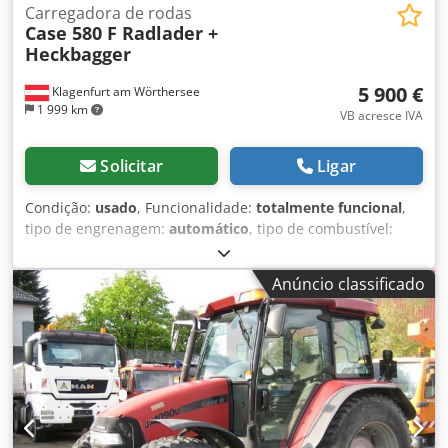
Carregadora de rodas
Case 580 F Radlader +
Heckbagger
5 900 €
Klagenfurt am Wörthersee
1 999 km
VB acresce IVA
Solicitar
Ligar
Condição:
usado
, Funcionalidade:
totalmente funcional
,
tipo de engrenagem:
automático
, tipo de combustível:
diesel
, peso operacional:
7 500 kg
, configuração de eixo:
4x2
, primeira matrícula:
10/1977
, Ano de fabrico:
1977
,
Anúncio classificado
Equipamento:
hidráulica
, Tecnicamente em perfeito
estado Dedpfst S Idrjx Ai Reck