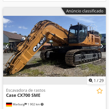
Anúncio classificado
1
/
29
Escavadora de rastos
Case
CX700 SME
Warburg
1 902 km