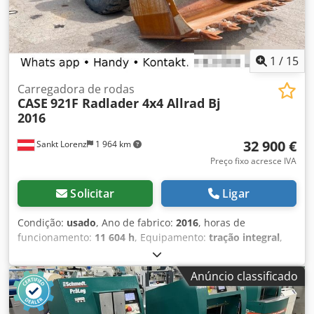
1
/
15
Carregadora de rodas
CASE
921F Radlader 4x4 Allrad Bj
2016
32 900 €
Sankt Lorenz
1 964 km
Preço fixo acresce IVA
Solicitar
Ligar
Condição:
usado
, Ano de fabrico:
2016
, horas de
funcionamento:
11 604 h
, Equipamento:
tração integral
,
ligar (Contato · Telefone · Telemóvel · WhatsApp) * Case
921F pá carregadora 4x4 tração total * Aquecimento / Ar
Anúncio classificado
condicionado * Ano de fabrico: 2016 * Nº de chassis:
FNH921F1NGHE12139 * Kw: 190 * Peso próprio: 19.680 kg *
Peso bruto: 21.600 kg * Horas: 11.604 * 3 unidades