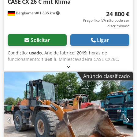
CASE
CX 26 C mit Klima
24 800 €
Bergkamen
1 835 km
Preço fixo IVA não pode ser
discriminado
Solicitar
Ligar
Condição:
usado
, Ano de fabrico:
2019
, horas de
funcionamento:
1 360 h
, Miniescavadeira CASE CX26C,
Dcjdpfxeurfkce Ai Rok * Ano de fabricação: 2019, * 1360
BS, i * Aquecimento, * Ar-condicionado, * Esteiras de
Anúncio classificado
borracha, * Lâmina niveladora, * Engate rápido