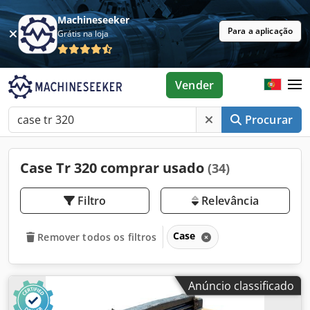
Machineseeker
Para a aplicação
Grátis na loja
Vender
Procurar
Case Tr 320 comprar usado
(34)
Filtro
Relevância
Case
Remover todos os filtros
Anúncio classificado