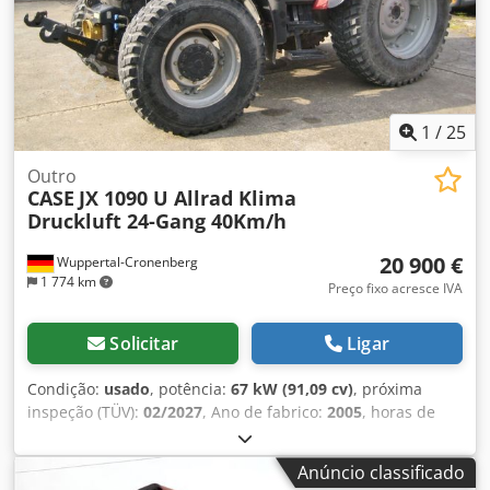
1
/
25
Outro
CASE
JX 1090 U Allrad Klima
Druckluft 24-Gang 40Km/h
20 900 €
Wuppertal-Cronenberg
1 774 km
Preço fixo acresce IVA
Solicitar
Ligar
Condição:
usado
, potência:
67 kW (91,09 cv)
, próxima
inspeção (TÜV):
02/2027
, Ano de fabrico:
2005
, horas de
funcionamento:
9 560 h
, Equipamento:
ar condicionado,
cabina, tração integral
, Trator alemão, até recentemente
Anúncio classificado
em operação. 2º proprietário, sempre pertencente à