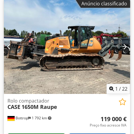
Anúncio classificado
Dbofx Ai Rsck Ano: 2004 Condição: Boa Número de série:
ACM231045 Ref. nr.: 8084 Data de registo: Potência: 190 cv
Horas: 6348 Transmissão: Powershift total 19+6 Depósito
de diesel: 1 Capacidade do tanque: 400 L Rádio: ? Assento
pneumático: ? Freio a disco: Freio em banho de óleo
Dimensão do pneu: 600/65R25 + 650/75R38 - 520/70R34
Porcentagem de borracha restante: 60% 90% - 40% Caixa
de ferramentas: ? Sistema hidráulico: ? Fabricante do
tanque: Samson Capacidade do tanque: 8000 L Bomba de
alta pressão: 2 x HPP Capacidade alta pressão: 122 l/min -
130 bar Bomba de vácuo: Samson Controle remoto: ?
1
/
22
Rolo compactador
CASE
1650M Raupe
119 000 €
Bottrop
1 792 km
Preço fixo acresce IVA