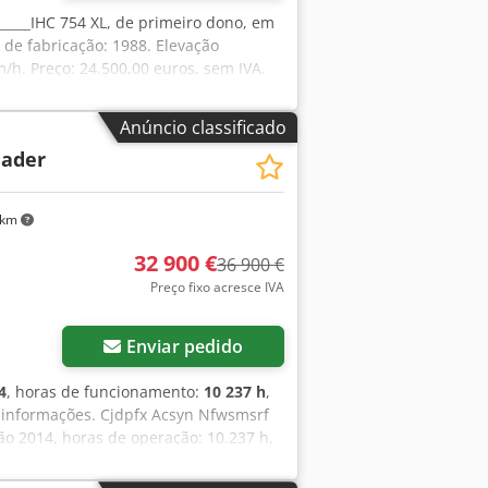
 _____IHC 754 XL, de primeiro dono, em
 de fabricação: 1988. Elevação
m/h. Preço: 24.500,00 euros, sem IVA.
Anúncio classificado
lader
 km
32 900 €
36 900 €
Preço fixo acresce IVA
Enviar pedido
4
, horas de funcionamento:
10 237 h
,
 informações. Cjdpfx Acsyn Nfwsmsrf
ão 2014, horas de operação: 10.237 h,
 bruto máximo autorizado: 27.024 kg,
idráulica auxiliar, câmera de ré,