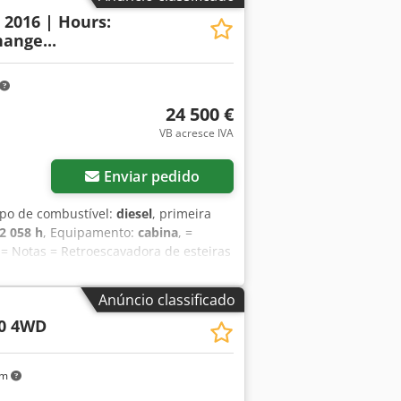
hoek.
: 2016 | Hours:
ange...
24 500 €
VB acresce IVA
Enviar pedido
tipo de combustível:
diesel
, primeira
2 058 h
, Equipamento:
cabina
, =
 = Notas = Retroescavadora de esteiras
ão. Esta retroescavadora de esteiras
elente estado de conservação e
Anúncio classificado
ra trabalhos de terraplenagem,
0 4WD
s rurais. A máquina está equipada com
icional na frente. Isso permite que
fortável oferece uma excelente
km
os técnicos: • Fabricante: CASE •