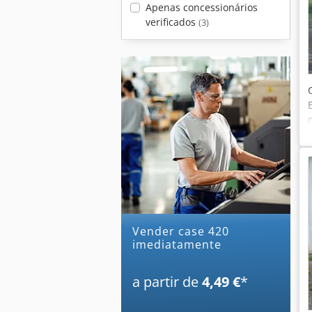
Apenas concessionários
verificados
(3)
Vender case 420
imediatamente
a partir de
4,49 €
*