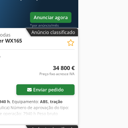
Anunciar agora
*por anúncio/mês
Anúncio classificado
rodas
er WX165
34 800 €
Preço fixo acresce IVA
Enviar pedido
940 h
, Equipamento:
ABS, tração
lica) Número de aprovação do tipo:
e operação: 7940 h Peso bruto
para transporte: 1,91 m Altura para
 nivelamento Csdpfxezripcj Acmsrf -