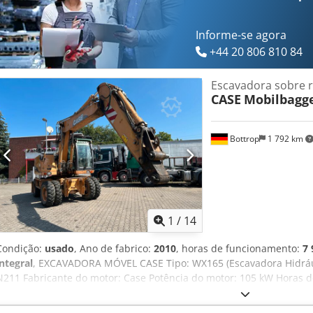
Informe-se agora
+44 20 806 810 84
Escavadora sobre 
CASE
Mobilbagg
Bottrop
1 792 km
1
/
14
Condição:
usado
, Ano de fabrico:
2010
, horas de funcionamento:
7 
integral
, EXCAVADORA MÓVEL CASE Tipo: WX165 (Escavadora Hidráu
N211 Fabricante do motor: Case Potência do motor: 105 kW Horas d
autorizado: 18000 kg Comprimento para transporte: 8,19 m Largura 
transporte: 2,89 m Cor: Amarelo - Controlo por joystick - Lâmina de