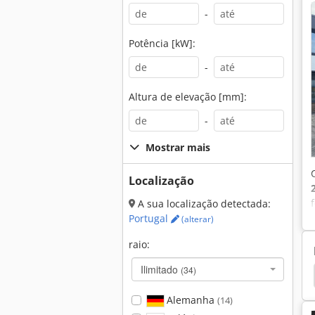
-
Potência [kW]:
-
Altura de elevação [mm]:
-
Mostrar mais
Localização
A sua localização detectada:
Portugal
(alterar)
raio:
Ilimitado
(34)
scavadora
Hyundai Gerador
Komatsu Wb 93
Alemanha
(14)