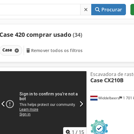
Procurar
Case 420 comprar usado
(34)
Case
Remover todos os filtros
Escavadora de rast
Case
CX210B
Middelbeers
1 701
1
/
15