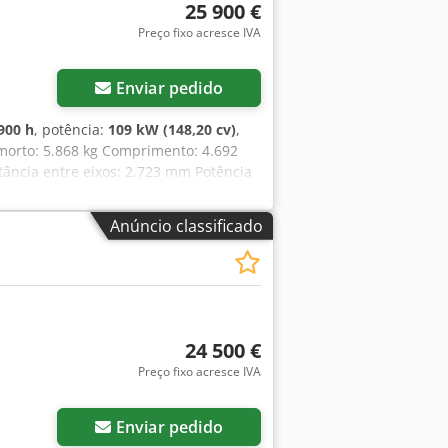
8 • Máquina alemã • Potência do motor:
25 900 €
cional • Inclui pá carregadora • Cabine
Preço fixo acresce IVA
74 m • Altura: 2,46 m • Distância entre
om poucas horas de operação, pronta
fotos adicionais, vídeos ou para
Enviar pedido
s disponíveis através do nosso
ruto: 5.500 kg Dimensões (C x L x A):
900 h
, potência:
109 kW (148,20 cv)
,
tado visual: bom Número de série:
 morto: 5.868 kg Comprimento: 4.692
nformações.
ância entre eixos: 2.723 mm Potência
e cilindros: 6 Deslocamento: 7.480 cm³
Anúncio classificado
24 500 €
Preço fixo acresce IVA
Enviar pedido