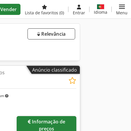
Vender
Idioma
Lista de favoritos
(0)
Entrar
Menu
Relevância
Anúncio classificado
os
 km
Informação de
preços