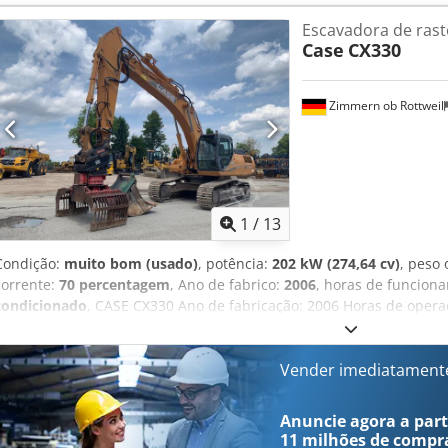
Escavadora de rast
Case
CX330
Zimmern ob Rottweil
1
/
13
Condição:
muito bom (usado)
, potência:
202 kW (274,64 cv)
, peso
corrente:
70 percentagem
, Ano de fabrico:
2006
, horas de funcion
condicionado
, CASE CX330 Ano de fabricação: 2006 Horas de opera
condicionado Rádio Sistema de lubrificação central Braço padrão L
ferramentas (martelo, pinça, tesoura) Engate rápido OQ80 1 concha
funcional, necessita de reparação Conjunto de esteiras com aprox
Vender imediatament
Placas de base com 600 mm de largura Motor Isuzu com 202 kW Cer
transporte: 10,8 x 3 x 3,40 m Crjdszp Rm Ropfx Acmsf Peso operacio
Anuncie agora a parti
11 milhões de compr