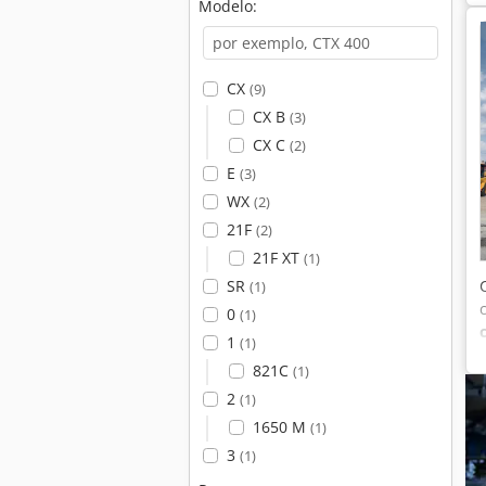
Modelo:
CX
(9)
CX B
(3)
CX C
(2)
E
(3)
WX
(2)
21F
(2)
21F XT
(1)
SR
(1)
0
(1)
1
(1)
821C
(1)
2
(1)
1650 M
(1)
3
(1)