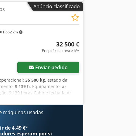
Anúncio classificado
os
1 662 km
32 500 €
Preço fixo acresce IVA
Enviar pedido
 operacional:
35 500 kg
, estado da
amento:
9 139 h
, Equipamento:
ar
ção: 9.139 horas Cabine fechada Ar
ança: 3,30 m Instalação completa para
 – 800 mm de largura 1 pinça –
imadamente 70% de vida útil restante
e máquinas usadas
tificação CE Dimensões para
nal: 35,5 toneladas.
r de 4,49 €
*
adores
esperam por si