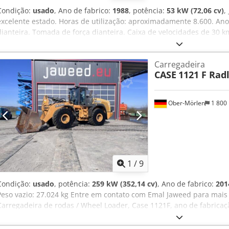
Condição:
usado
, Ano de fabrico:
1988
, potência:
53 kW (72,06 cv)
,
excelente estado. Horas de utilização: aproximadamente 8.600. Ano
dianteira. Tomada de força dianteira. Caixa de velocidades de 30 k
Localização: [informação ausente]. Crodjzdmutspfx Acmjf
Carregadeira
CASE
1121 F Rad
Ober-Mörlen
1 800
1
/
9
Condição:
usado
, potência:
259 kW (352,14 cv)
, Ano de fabrico:
201
Peso vazio: 27.024 kg Entre em contato com Emal Jaweed para mais
Carregadeira de rodas / Wheel Loader, Case 1121F, ano de fabricaç
comprimento: 8.960 mm, largura: 2.990 mm, altura: 3.570 mm, peso
motor: Case, potência do motor: 239 kW, ar-condicionado, balança, h