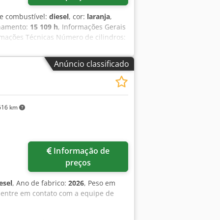
de combustível:
diesel
, cor:
laranja
,
onamento:
15 109 h
, Informações Gerais
ações Técnicas Número de cilindros:
 de trabalho: 300 cm Certificação CE:
ormações Financeiras Preço: Sob
Anúncio classificado
nção completo, pronto para uso
: 1300 mm, 450 mm e 2000 mm para
616 km
Informação de
preços
esel
, Ano de fabrico:
2026
, Peso em
, entre em contato com a equipe de