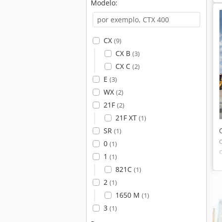
Modelo:
CX
(9)
CX B
(3)
CX C
(2)
E
(3)
WX
(2)
21F
(2)
21F XT
(1)
SR
(1)
0
(1)
1
(1)
821C
(1)
2
(1)
1650 M
(1)
3
(1)