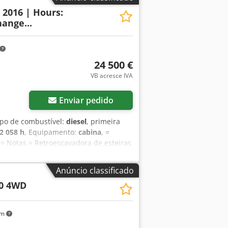
hoek.
: 2016 | Hours:
ange...
24 500 €
VB acresce IVA
Enviar pedido
tipo de combustível:
diesel
, primeira
2 058 h
, Equipamento:
cabina
, =
 = Notas = Retroescavadora de esteiras
ão. Esta retroescavadora de esteiras
elente estado de conservação e
Anúncio classificado
ra trabalhos de terraplenagem,
0 4WD
s rurais. A máquina está equipada com
icional na frente. Isso permite que
fortável oferece uma excelente
km
os técnicos: • Fabricante: CASE •