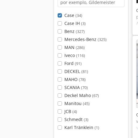
Case
(34)
Case IH
(3)
Benz
(327)
Mercedes-Benz
(325)
MAN
(286)
Iveco
(116)
Ford
(91)
DECKEL
(81)
MAHO
(78)
SCANIA
(70)
Deckel Maho
(67)
Manitou
(45)
JCB
(4)
Schmedt
(3)
Karl Tränklein
(1)