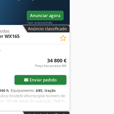
Anunciar agora
*por anúncio/mês
Anúncio classificado
rodas
er WX165
34 800 €
Preço fixo acresce IVA
Enviar pedido
940 h
, Equipamento:
ABS, tração
lica) Dcsdpfx Afszripcjpsk Número de
tor: 105 kW Horas de operação: 7940 h
9 m Largura para transporte: 1,91 m
k - Lâmina de nivelamento - Câmara