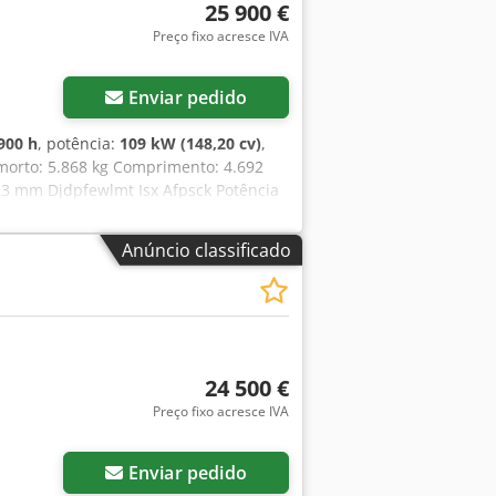
8 • Máquina alemã • Potência do motor:
25 900 €
cional • Inclui pá carregadora • Cabine
Preço fixo acresce IVA
74 m • Altura: 2,46 m • Distância entre
om poucas horas de operação, pronta
fotos adicionais, vídeos ou para
Enviar pedido
s disponíveis através do nosso
ruto: 5.500 kg Dimensões (C x L x A):
900 h
, potência:
109 kW (148,20 cv)
,
tado visual: bom Número de série:
 morto: 5.868 kg Comprimento: 4.692
nformações.
23 mm Djdpfewlmt Isx Afpsck Potência
e cilindros: 6 Deslocamento: 7.480 cm³
Anúncio classificado
24 500 €
Preço fixo acresce IVA
Enviar pedido