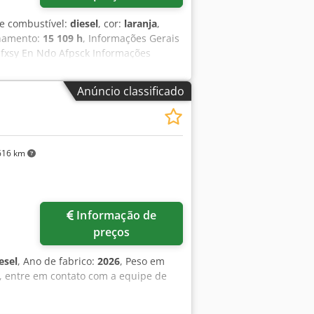
de combustível:
diesel
, cor:
laranja
,
onamento:
15 109 h
, Informações Gerais
xsy En Ndo Afpsck Informações
Largura de trabalho: 300 cm
al: muito bom Informações Financeiras
Anúncio classificado
 de manutenção completo, pronto para
ldes: 1300 mm, 450 mm e 2000 mm para
616 km
Informação de
preços
esel
, Ano de fabrico:
2026
, Peso em
s, entre em contato com a equipe de