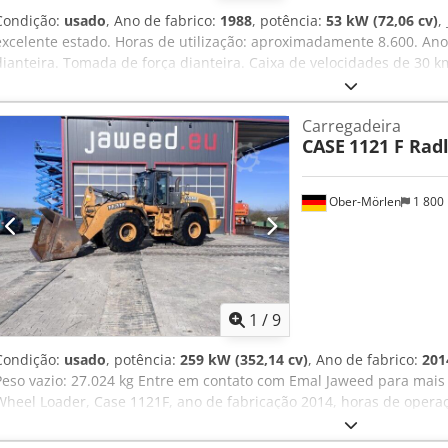
Condição:
usado
, Ano de fabrico:
1988
, potência:
53 kW (72,06 cv)
,
excelente estado. Horas de utilização: aproximadamente 8.600. Ano
dianteira. Tomada de força dianteira. Caixa de velocidades de 30 k
Localização: [informação ausente]. Dodpfx Aezdmutsfpeck
Carregadeira
CASE
1121 F Rad
Ober-Mörlen
1 800
1
/
9
Condição:
usado
, potência:
259 kW (352,14 cv)
, Ano de fabrico:
201
Peso vazio: 27.024 kg Entre em contato com Emal Jaweed para mais
Wheel Loader, Case 1121F, ano de fabricação 2014, horas de opera
largura: 2.990 mm, altura: 3.570 mm, peso bruto máximo autorizado
motor: 239 kW, ar-condicionado, balança, hidráulica auxiliar, câmer