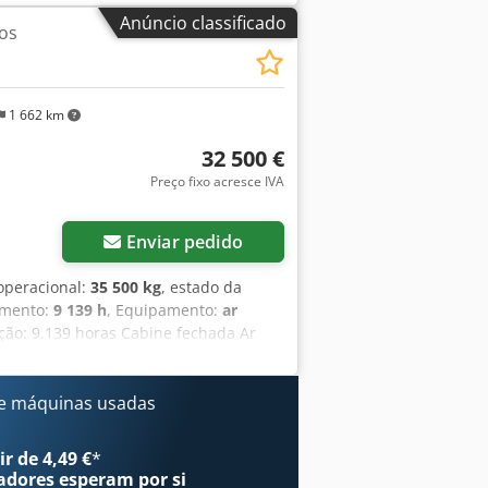
Anúncio classificado
os
1 662 km
32 500 €
Preço fixo acresce IVA
Enviar pedido
 operacional:
35 500 kg
, estado da
amento:
9 139 h
, Equipamento:
ar
ção: 9.139 horas Cabine fechada Ar
ança: 3,30 m Instalação completa para
 – 800 mm de largura 1 pinça –
imadamente 70% de vida útil restante
e máquinas usadas
tificação CE Dodpozp Rm Rsfx Afpjck
5 toneladas.
r de 4,49 €
*
adores
esperam por si