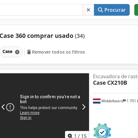
Procurar
Case 360 comprar usado
(34)
Case
Remover todos os filtros
Escavadora de rast
Case
CX210B
Middelbeers
1 701
1
/
15