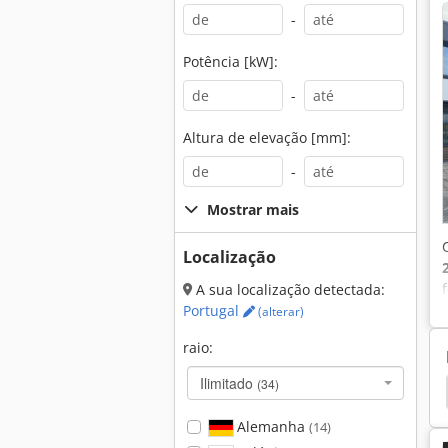
-
Potência [kW]:
-
Altura de elevação [mm]:
-
Mostrar mais
Localização
A sua localização detectada:
Portugal
(alterar)
raio:
Ilimitado
(34)
scavadora
Hyundai Gerador
Komatsu Wb 93
Alemanha
(14)