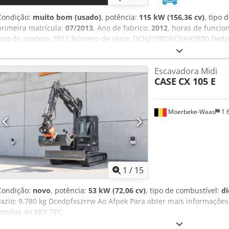
Condição:
muito bom (usado)
, potência:
115 kW (156,36 cv)
, tipo 
primeira matrícula:
07/2013
, Ano de fabrico:
2012
, horas de funci
Ano do modelo: 2012 Número de série: DCH210R5NCEAH2500 Dedpf
Técnicas Número de cilindros: 4 Peso próprio: 22.600 kg Funcional 
Certificação CE: sim Estado Estado técnico: muito bom Estado visu
Escavadora Midi
Preço: Sob consulta Garantia Garantia: De primeira mão, histórico
CASE
CX 105 E
uso imediato! - 80% do trem de rodas com correntes - Inclui 3 ba
limpeza de valas - Opcional com SISTEMA 3D TOPCON 2021
Moerbeke-Waas
1 
1
/
15
Condição:
novo
, potência:
53 kW (72,06 cv)
, tipo de combustível:
di
vazio: 9.780 kg Dcedpfxszrrw Ao Afpek Para obter mais informaçõe
vendas da KEY-TEC.