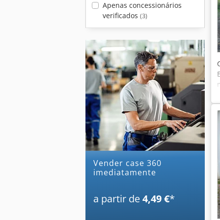
Apenas concessionários
verificados
(3)
Vender case 360
imediatamente
a partir de
4,49 €
*