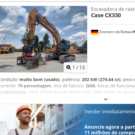
Escavadora de rast
Case
CX330
Zimmern ob Rottweil
1
/
13
Condição:
muito bom (usado)
, potência:
202 kW (274,64 cv)
, peso
corrente:
70 percentagem
, Ano de fabrico:
2006
, horas de funcion
condicionado
, CASE CX330 Ano de fabricação: 2006 Horas de opera
condicionado Rádio Sistema de lubrificação central Braço padrão L
ferramentas (martelo, pinça, tesoura) Engate rápido OQ80 1 concha
funcional, necessita de reparação Conjunto de esteiras com aprox
Vender imediatament
Placas de base com 600 mm de largura Motor Isuzu com 202 kW Cer
Dimensões para transporte: 10,8 x 3 x 3,40 m Peso operacional: 35,
Anuncie agora a parti
11 milhões de compr