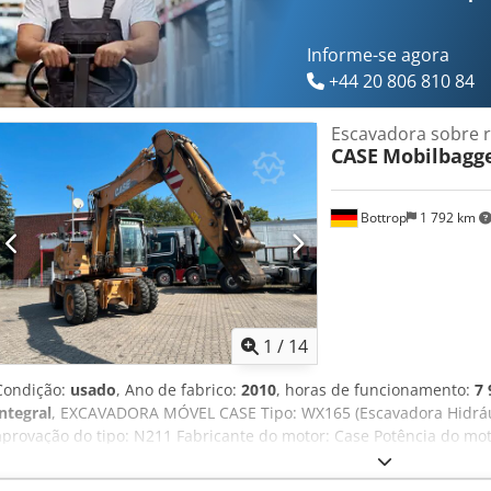
Informe-se agora
+44 20 806 810 84
Escavadora sobre 
CASE
Mobilbagg
Bottrop
1 792 km
1
/
14
Condição:
usado
, Ano de fabrico:
2010
, horas de funcionamento:
7 
integral
, EXCAVADORA MÓVEL CASE Tipo: WX165 (Escavadora Hidráu
aprovação do tipo: N211 Fabricante do motor: Case Potência do mo
Peso bruto autorizado: 18000 kg Comprimento para transporte: 8,1
Altura para transporte: 2,89 m Cor: Amarelo - Controlo por joystic