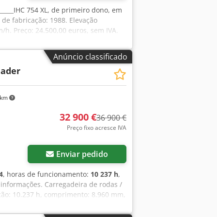
 _____IHC 754 XL, de primeiro dono, em
 de fabricação: 1988. Elevação
m/h. Preço: 24.500,00 euros, sem IVA.
Anúncio classificado
lader
 km
32 900 €
36 900 €
Preço fixo acresce IVA
Enviar pedido
4
, horas de funcionamento:
10 237 h
,
 informações. Carregadeira de rodas /
ção: 10.237 h, comprimento: 8.960 mm,
: 27.024 kg, motor: Case, potência do
a de ré, lubrificação automática,