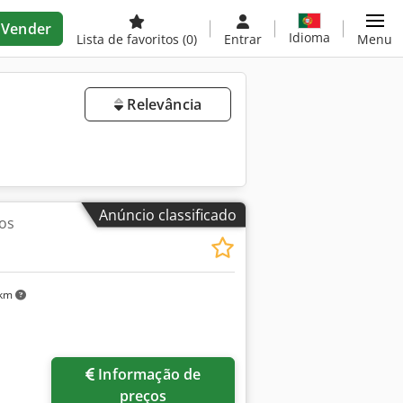
Vender
Idioma
Lista de favoritos
(0)
Entrar
Menu
Relevância
Anúncio classificado
os
 km
Informação de
preços