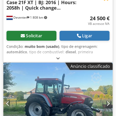
Case
21F XT | BJ: 2016 | Hours:
2058h | Quick change...
24 500 €
Deventer
1 808 km
VB acresce IVA
Solicitar
Ligar
Condição:
muito bom (usado)
, tipo de engrenagem:
automático
, tipo de combustível:
diesel
, primeira
matrícula:
06/2016
, Ano de fabrico:
2016
, horas de
funcionamento:
2 058 h
, Equipamento:
cabina
, = Outras
Anúncio classificado
opções e acessórios = - Cabine fechada - Rádio/Leitor de
CD = Notas = Retroescavadora de esteiras CASE 21F XT,
fabricada em 2016, com apenas 2.058 horas de operação.
Esta retroescavadora de esteiras compacta e potente é
originária da Alemanha e encontra-se em excelente estado
de conservação e manutenção. A máquina está pronta
para uso imediato e é ideal para trabalhos de
terraplenagem, agricultura, reciclagem, pavimentação e
trabalhos em propriedades rurais. A máquina está