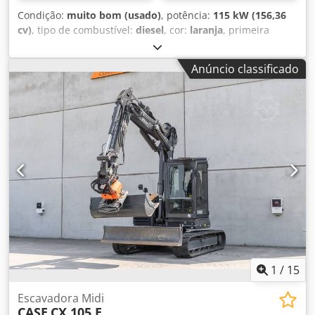
Condição:
muito bom (usado)
, potência:
115 kW (156,36
cv)
, tipo de combustível:
diesel
, cor:
laranja
, primeira
matrícula:
07/2013
, Ano de fabrico:
2012
, horas de
funcionamento:
15 109 h
, Informações Gerais Ano do
Anúncio classificado
modelo: 2012 Número de série: DCH210R5NCEAH2500
Cjdpfx Aey En Ndja Tsrf Informações Técnicas Número de
cilindros: 4 Peso próprio: 22.600 kg Funcional Largura de
trabalho: 300 cm Certificação CE: sim Estado Estado
técnico: muito bom Estado visual: muito bom Informações
Financeiras Preço: Sob consulta Garantia Garantia: De
primeira mão, histórico de manutenção completo, pronto
para uso imediato! - 80% do trem de rodas com correntes -
Inclui 3 baldes: 1300 mm, 450 mm e 2000 mm para
limpeza de valas - Opcional com SISTEMA 3D TOPCON
2021
1
/
15
Escavadora Midi
CASE
CX 105 E