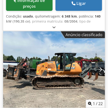
Informação de
Ligar
preços
Condição:
usado
, quilometragem:
6 348 km
, potência:
140
kW (190,35 cv)
, primeira matrícula:
08/2004
, tipo de
combustível:
diesel
, Ano de fabrico:
2004
, Fabricante: Case
Modelo: MXM190 / Aspirador Samson 8000 L Ano: 2004
Anúncio classificado
Condição: Boa Número de série: ACM231045 Ref. nr.: 8084
Data de registo: Potência: 190 cv Horas: 6348 Transmissão:
Powershift total 19+6 Depósito de diesel: 1 Capacidade do
tanque: 400 L Rádio: ? Assento pneumático: ? Freio a disco:
Freio em banho de óleo Dimensão do pneu: 600/65R25 +
650/75R38 - 520/70R34 Porcentagem de borracha restante:
60% 90% - 40% Caixa de ferramentas: ? Sistema hidráulico:
? Fabricante do tanque: Samson Capacidade do tanque:
8000 L Bomba de alta pressão: 2 x HPP Capacidade alta
pressão: 122 l/min - 130 bar Bomba de vácuo: Samson
Cjdpfsynq Dbjx Aa Tjrf Controle remoto: ?
1
/
22