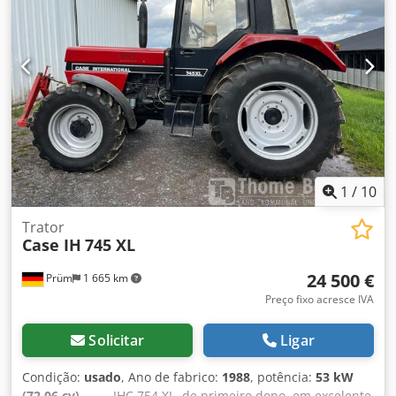
7.480 cm³ Aumento de torque: 51,3 Crodpfx Aewlmt Isa Tof
Tração nas quatro rodas
1
/
10
Trator
Case IH
745 XL
24 500 €
Prüm
1 665 km
Preço fixo acresce IVA
Solicitar
Ligar
Condição:
usado
, Ano de fabrico:
1988
, potência:
53 kW
(72,06 cv)
, _____IHC 754 XL, de primeiro dono, em excelente