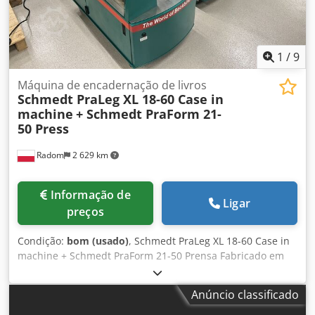
1
/
9
Máquina de encadernação de livros
Schmedt PraLeg XL 18-60 Case in
machine
+ Schmedt PraForm 21-
50 Press
Radom
2 629 km
Informação de
Ligar
preços
Condição:
bom (usado)
, Schmedt PraLeg XL 18-60 Case in
machine + Schmedt PraForm 21-50 Prensa Fabricado em
2022. Schmedt PraLeg XL 18-60 Dispositivo para inserir
blocos em capas duras Máquina em bom estado, pronta
Anúncio classificado
para operação. A máquina insere o bloco do livro na capa
dura previamente preparada. Csdpfxszdazbs Aa Tsrf