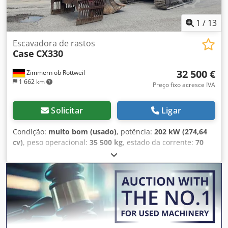
1
/
13
Escavadora de rastos
Case
CX330
32 500 €
Zimmern ob Rottweil
1 662 km
Preço fixo acresce IVA
Solicitar
Ligar
Condição:
muito bom (usado)
, potência:
202 kW (274,64
cv)
, peso operacional:
35 500 kg
, estado da corrente:
70
percentagem
, Ano de fabrico:
2006
, horas de
funcionamento:
9 139 h
, Equipamento:
ar condicionado
,
CASE CX330 Ano de fabricação: 2006 Horas de operação:
9.139 horas Cabine fechada Ar condicionado Rádio
Sistema de lubrificação central Braço padrão Lança: 3,30 m
Instalação completa para ferramentas (martelo, pinça,
tesoura) Engate rápido OQ80 1 concha – 800 mm de
largura Crsdpfxszp Rm Re Aa Tof 1 pinça – funcional,