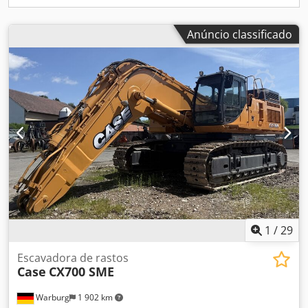
Anúncio classificado
1
/
29
Escavadora de rastos
Case
CX700 SME
Warburg
1 902 km