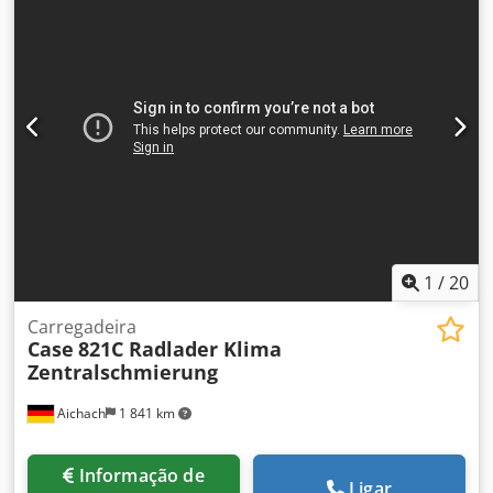
Possui dois sistemas de aplicação de cola, com ajuste fino
da espessura da cola. Formatos: Altura do bloco: 80 – 450
mm Largura do bloco: 110 – 450 mm Espessura do bloco: 2
– 80 mm Produção: aprox. 200 – 300 peças/h Alimentação:
230V Peso: 300 kg Fabricado na Alemanha. Schmedt
PraForm 21-50 Prensa de livros Prensa de livros com
fresadora de canais. Fabricada pela Schmedt, Alemanha.
Máquina em muito bom estado, pronta para produção.
Especificações técnicas: Formato máximo: 420 x 520 x 100
mm Peso: 220 kg Alimentação: 230 V + ar comprimido. O
preço é para o conjunto das duas máquinas.
1
/
20
Carregadeira
Case
821C Radlader Klima
Zentralschmierung
Aichach
1 841 km
Informação de
Ligar