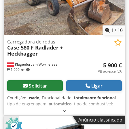
1
/
10
Carregadora de rodas
Case 580 F Radlader +
Heckbagger
5 900 €
Klagenfurt am Wörthersee
1 999 km
VB acresce IVA
Solicitar
Ligar
Condição:
usado
, Funcionalidade:
totalmente funcional
,
tipo de engrenagem:
automático
, tipo de combustível:
diesel
, peso operacional:
7 500 kg
, configuração de eixo:
4x2
, primeira matrícula:
10/1977
, Ano de fabrico:
1977
,
Anúncio classificado
Equipamento:
hidráulica
, Tecnicamente em perfeito
estado Credpfx Aot S Idrsa Tsf