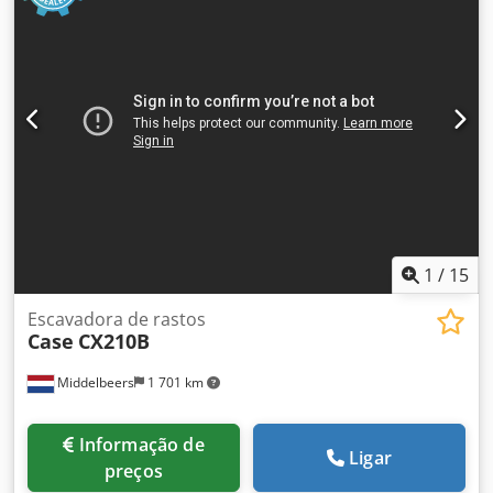
1
/
15
Escavadora de rastos
Case
CX210B
Middelbeers
1 701 km
Informação de
Ligar
preços