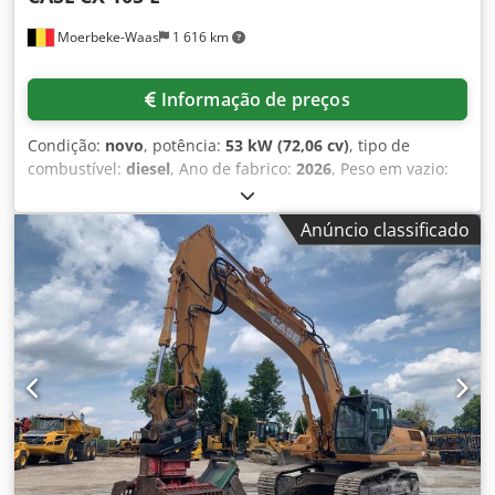
Moerbeke-Waas
1 616 km
Informação de preços
Condição:
novo
, potência:
53 kW (72,06 cv)
, tipo de
combustível:
diesel
, Ano de fabrico:
2026
, Peso em vazio:
9.780 kg Para obter mais informações, entre em contato
com a equipe de vendas da KEY-TEC. Crjdpozrrw Asfx Aa
Anúncio classificado
Tjf