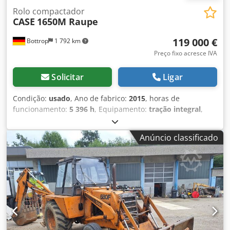
Rolo compactador
CASE
1650M Raupe
119 000 €
Bottrop
1 792 km
Preço fixo acresce IVA
Solicitar
Ligar
Condição:
usado
, Ano de fabrico:
2015
, horas de
funcionamento:
5 396 h
, Equipamento:
tração integral
,
CASE de esteiras Tipo: 1650M Peso operacional: 19.200 kg
Potência: 122 kW Credpszhyrmofx Aa Tsf Horas de
Anúncio classificado
trabalho: 5.396 Equipamentos: - Banco aquecido - Ar-
condicionado - Rádio - Ripper traseiro com 3 dentes -
Dispositivos e grades de proteção frontal da cabine -
Lâmina niveladora (hidraulicamente rebatível) Também
oferecemos suporte em financiamento/arrendamento com
nossos parceiros. Todas as informações são fornecidas
sem garantia. Sujeito a erros e venda intermediária.