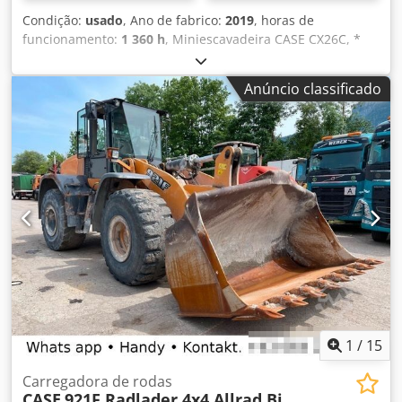
Condição:
usado
, Ano de fabrico:
2019
, horas de
funcionamento:
1 360 h
, Miniescavadeira CASE CX26C, *
Ano de fabricação: 2019, Cjdpfeurfkcox Aa Tjrf * 1360 BS, i
* Aquecimento, * Ar-condicionado, * Esteiras de borracha,
Anúncio classificado
* Lâmina niveladora, * Engate rápido
1
/
15
Carregadora de rodas
CASE
921F Radlader 4x4 Allrad Bj