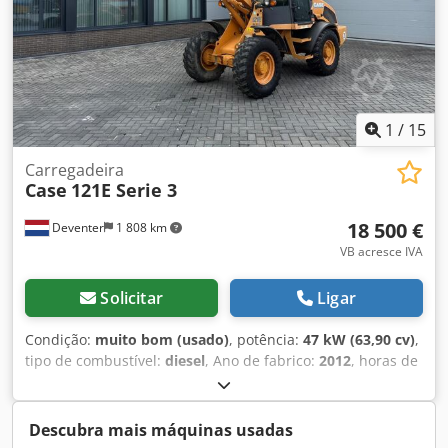
sem aviso prévio. Salvo erro e omissões.
1
/
15
Carregadeira
Case
121E Serie 3
18 500 €
Deventer
1 808 km
VB acresce IVA
Solicitar
Ligar
Condição:
muito bom (usado)
, potência:
47 kW (63,90 cv)
,
tipo de combustível:
diesel
, Ano de fabrico:
2012
, horas de
funcionamento:
1 060 h
, = Outras opções e acessórios = -
Controlo com 2 pedais - Cabina fechada = Observações =
CASE 121E Série 3 – Ano de fabrico: 2012 – 1.060 horas de
Descubra mais máquinas usadas
funcionamento Retroescavadora CASE 121E Série 3, ano de