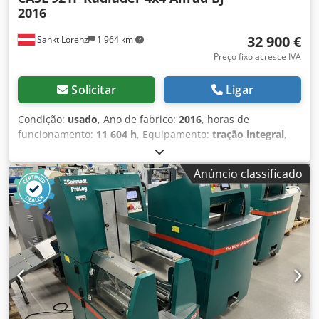
2016
32 900 €
Sankt Lorenz
1 964 km
Preço fixo acresce IVA
Solicitar
Ligar
Condição:
usado
, Ano de fabrico:
2016
, horas de
funcionamento:
11 604 h
, Equipamento:
tração integral
,
ligar (Contato · Telefone · Telemóvel · WhatsApp) * Case
921F pá carregadora 4x4 tração total * Aquecimento / Ar
Anúncio classificado
condicionado * Ano de fabrico: 2016 Crjdpekq Amfefx Aa
Tof * Nº de chassis: FNH921F1NGHE12139 * Kw: 190 * Peso
próprio: 19.680 kg * Peso bruto: 21.600 kg * Horas: 11.604
* 3 unidades disponíveis * Preço sob consulta * Todas as
informações sem garantia