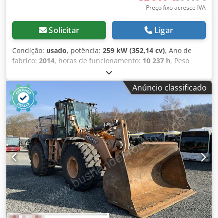
Preço fixo acresce IVA
Solicitar
Ligar
Condição:
usado
, potência:
259 kW (352,14 cv)
, Ano de
fabrico:
2014
, horas de funcionamento:
10 237 h
, Peso
vazio: 27.024 kg Entre em contato com Emal Jaweed para
mais informações. Carregadeira de rodas / Wheel Loader,
Anúncio classificado
Case 1121F, ano de fabricação 2014, horas de operação:
10.237 h, comprimento: 8.960 mm, largura: 2.990 mm,
altura: 3.570 mm, peso bruto máximo autorizado: 27.024
kg, motor: Case, potência do motor: 239 kW, ar-
condicionado, balança, hidráulica auxiliar, câmera de ré,
lubrificação automática, dimensões da concha:
comprimento: 1.800 mm, largura: 3.000 mm, altura: 1.750
mm, vídeo disponível. Outros: * Oferecemos mais de 200
unidades à venda. * Nossa localização está a 30 km ao
norte do aeroporto de Frankfurt/M. * Financiamento e
leasing disponíveis. * Especialista em transporte e
exportação mundial. * Não nos responsabilizamos por
erros de impressão e digitação. * Sujeito a erros e venda