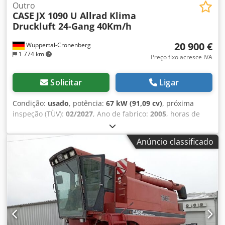
Outro
CASE
JX 1090 U Allrad Klima
Druckluft 24-Gang 40Km/h
20 900 €
Wuppertal-Cronenberg
1 774 km
Preço fixo acresce IVA
Solicitar
Ligar
Condição:
usado
, potência:
67 kW (91,09 cv)
, próxima
inspeção (TÜV):
02/2027
, Ano de fabrico:
2005
, horas de
funcionamento:
9 560 h
, Equipamento:
ar condicionado,
cabina, tração integral
, Trator alemão, até recentemente
Anúncio classificado
em operação. 2º proprietário, sempre pertencente à
administração estatal de parques: de 2005 a 2017 e de
2017 a 2026. Tração integral (4x4). Motor turbo diesel de 4
cilindros com 4.485 cc e 91 cv. Grande transmissão Hi-LO
de 24 marchas: 4 marchas em 3 grupos, 2 estágios
Powershift e reversor hidráulico. Velocidade máxima: 40
km/h. Sistema de freios pneumáticos. Cabine de conforto
com assento do motorista com suspensão pneumática e