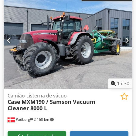
condicionado
1
/
30
Camião-cisterna de vácuo
Case
MXM190 / Samson Vacuum
Cleaner 8000 L
Padborg
2 160 km