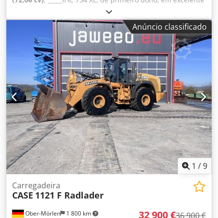
estado. Horas de utilização: aproximadamente 8.600. Ano
de fabricação: 1988. Elevação dianteira. Tomada de força
Anúncio classificado
dianteira. Caixa de velocidades de 30 km/h. Preço:
24.500,00 euros, sem IVA. Localização: [informação
ausente]. Codpjzdmutofx Aa Terf
1
/
9
Carregadeira
CASE
1121 F Radlader
32 900 €
Ober-Mörlen
1 800 km
36 900 €