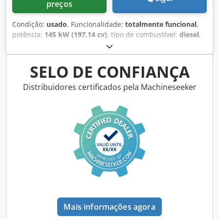
preços
Condição:
usado
, Funcionalidade:
totalmente funcional
,
potência:
145 kW (197,14 cv)
, tipo de combustível:
diesel
,
cor:
ouro
, peso operacional:
18 000 kg
, Ano de fabrico:
2000
, horas de funcionamento:
8 000 h
, Equipamento:
ar
condicionado, cabina, sistema centralizada de
SELO DE CONFIANÇA
lubrificação
, Case 821C Carregadeira de rodas Ano de
fabricação: 2000 8.000 horas 145 kW Crjdpfjy Uxt Sox Aa
Distribuidores certificados pela Machineseeker
Tsf aprox. 18.000 kg Ar-condicionado Sistema de
lubrificação central Pneus 23,5R25
Mais informações agora