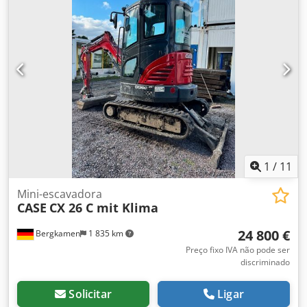
privados. Venda prévia e erros de informação reservados.
palha, espalhador de palha
Preço líquido: 20.900,- euros.
1
/
11
Mini-escavadora
CASE
CX 26 C mit Klima
24 800 €
Bergkamen
1 835 km
Preço fixo IVA não pode ser
discriminado
Solicitar
Ligar