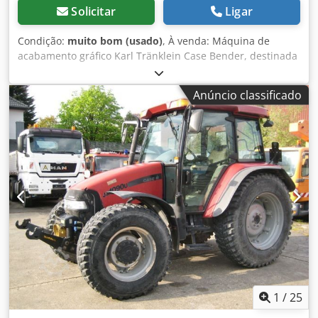
Solicitar
Ligar
Condição:
muito bom (usado)
, À venda: Máquina de
acabamento gráfico Karl Tränklein Case Bender, destinada
à formação e curvatura dos lombos de capas de livros em
capa dura. O equipamento confere às capas o raio
Anúncio classificado
adequado, garantindo ajuste perfeito ao miolo do livro. A
máquina está equipada com rolos ajustáveis para
adaptação a diferentes espessuras de capas. A construção
robusta em ferro fundido assegura alta precisão e longa
durabilidade. Dados técnicos: Fabricante: Karl Tränklein
Tipo: Case Bender / máquina para formação de lombadas
Largura de trabalho: aprox. 600 mm Regulação da pressão
dos rolos Construção estável em ferro fundido
Acionamento elétrico Mesa de trabalho Estado: usada
Aplicações: produção de livros em capa dura,
encadernadoras, gráficas, empresas de impressão,
Crodpsziwnbsfx Aa Tef produção de álbuns, catálogos e
capas.
1
/
25