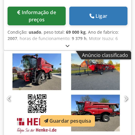
Informação de
Ligar
preços
Condição:
usado
, peso total:
69 000 kg
, Ano de fabrico:
2007
, horas de funcionamento:
9 379 h
, Motor Isuzu: 6
cilindros, 345kW – AH-6WG1X – EPA e CE Lança 6,58m
Braço 3m Codpsul U H Tjfx Aa Tsrf Sapatas de esteira
Anúncio classificado
650mm Todas as linhas hidráulicas (martelo/garra e
rotação) Engate rápido hidráulico: OIL Quick OQ90 ou
Lehnhoff HS80 Caçamba – 4,55m³ SAE Peso de transporte
69 toneladas Largura de transporte 3,93m Largura de
trabalho (4,14m com acessos) Altura de transporte 4,37m A
máquina foi revisada e reparada na nossa oficina Relatório
sob consulta Grande revisão realizada: todos os óleos e
filtros, incluindo 650 litros de óleo hidráulico. CASE
Alemanha março de 2026: O motor recebeu 6 novos
injetores (fatura sob consulta)
Guardar pesquisa