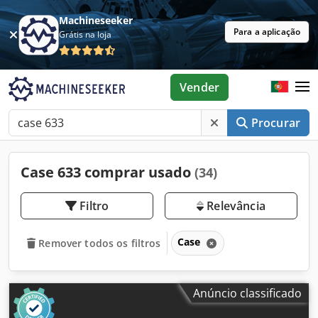
Machineseeker
Para a aplicação
Grátis na loja
Vender
Procurar
Case 633 comprar usado
(34)
Filtro
Relevância
Case
Remover todos os filtros
Anúncio classificado