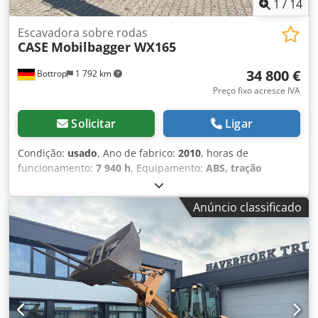
1
/
14
Escavadora sobre rodas
CASE
Mobilbagger WX165
34 800 €
Bottrop
1 792 km
Preço fixo acresce IVA
Solicitar
Ligar
Condição:
usado
, Ano de fabrico:
2010
, horas de
funcionamento:
7 940 h
, Equipamento:
ABS, tração
integral
, EXCAVADORA MÓVEL CASE Crsdpfszripcox Aa Tjf
Tipo: WX165 (Escavadora Hidráulica) Número de aprovação
Anúncio classificado
do tipo: N211 Fabricante do motor: Case Potência do
motor: 105 kW Horas de operação: 7940 h Peso bruto
autorizado: 18000 kg Comprimento para transporte: 8,19 m
Largura para transporte: 1,91 m Altura para transporte:
2,89 m Cor: Amarelo - Controlo por joystick - Lâmina de
nivelamento - Câmara Teremos todo o prazer em ajudá-lo
também na área de financiamento/leasing, com o apoio
dos nossos parceiros. Todos os dados sujeitos a alterações