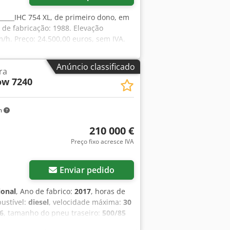
 _____IHC 754 XL, de primeiro dono, em
 de fabricação: 1988. Elevação
m/h. Preço: 24.500,00 euros, sem IVA.
Anúncio classificado
ra
ow 7240
m
210 000 €
Preço fixo acresce IVA
Enviar pedido
ional
, Ano de fabrico:
2017
, horas de
bustível:
diesel
, velocidade máxima:
30
6
, tamanho do pneu traseiro:
500/85
amento de reboque, ar condicionado,