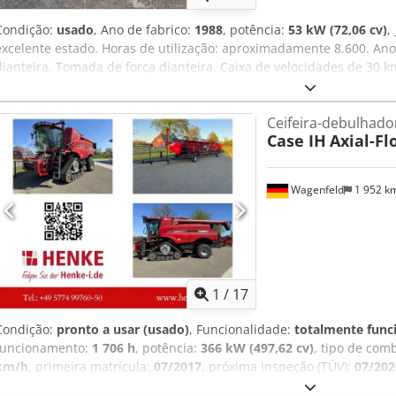
Condição:
usado
, Ano de fabrico:
1988
, potência:
53 kW (72,06 cv)
,
excelente estado. Horas de utilização: aproximadamente 8.600. Ano
dianteira. Tomada de força dianteira. Caixa de velocidades de 30 k
Localização: [informação ausente]. Crodpfxozdmute Ad Rjf
Ceifeira-debulhado
Case IH
Axial-Fl
Wagenfeld
1 952 k
1
/
17
Condição:
pronto a usar (usado)
, Funcionalidade:
totalmente func
funcionamento:
1 706 h
, potência:
366 kW (497,62 cv)
, tipo de com
km/h
, primeira matrícula:
07/2017
, próxima inspeção (TÜV):
07/202
R24
, número da máquina/veículo:
YHG233775
, Equipamento:
acopl