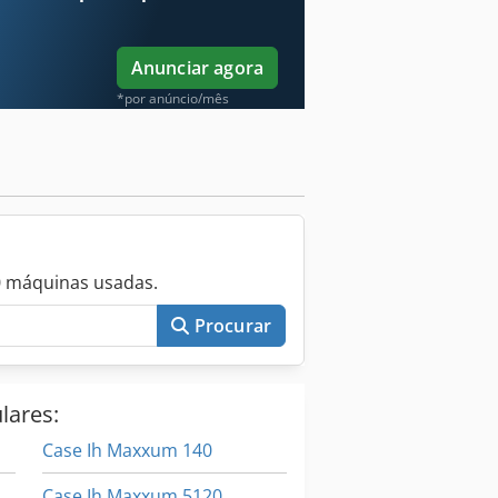
Anunciar agora
*por anúncio/mês
0 máquinas usadas.
Procurar
lares:
Case Ih Maxxum 140
Case Ih Maxxum 5120