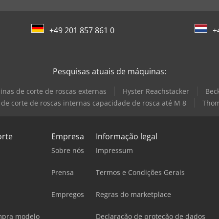
+49 201 857 861 0
+
Pesquisas atuais de máquinas:
nas de corte de roscas externas
Hyster Reachstacker
Bec
de corte de roscas internas capacidade de rosca até M 8
Tho
orte
Empresa
Informação legal
Sobre nós
Impressum
Prensa
Termos e Condições Gerais
Empregos
Regras do marketplace
mpra modelo
Declaração de proteção de dados