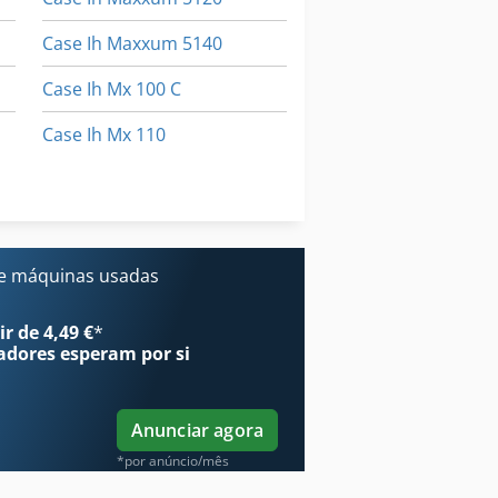
Case Ih Maxxum 5140
Case Ih Mx 100 C
Case Ih Mx 110
Case Ih Mx 230
Case Ih Mxm 130
e máquinas usadas
r de 4,49 €
*
adores
esperam por si
Anunciar agora
*por anúncio/mês