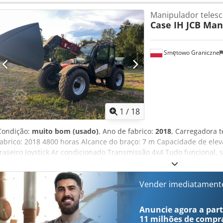
cabina, cortador de colza, iluminação
, Em nome de um titular auto
Manipulador telesc
usado para venda: Colheitadeira Case-IH AF 7240 com rotor ST Nú
Case IH JCB Man
longitudinal Versão de 30 km/h 6 cilindros Potência: 366 kW (497 cv
suspensa 610mm Rodas traseiras: 500/85 R24 Pacote de faróis de t
automático da rotação Bocal de descarga ajustável Ventilador tran
Smętowo Graniczne
hidráulica Triturador Redekop Xtra Chop Accu Guide completo Dire
antena RTK existente Pacote de faróis de trabalho LED: 4 x área tra
adicionais Medição de rendimento e umidade Rádio, rádio comunic
colheita de 2025, aprox. após 300 ha Pequeno dano por calor acim
reparados Plataforma de corte 9,15 m, Série 3050, ajuste contínuo 
868112015 Acionamento hidrostático do molinete Ajuste automático
1
/
18
horizontal do molinete Multiconector hidráulico rápido Divisor de p
Levantador de espigas Rabolon Crodezabtdepfx Ad Rjf Carro para 
Condição:
muito bom (usado)
, Ano de fabrico:
2018
, Carregadora t
Tipo: SWW 30FT Nº de identificação: WEGTP28F3HAAA3318 Ano: 2018
fabrico: 2018 4800 horas Alcance do braço: 7 m Capacidade de eleva
LED Pneus: 10.0/75-15.3 Preço para retirada. O artigo está locali
traseiro Joystick Ar condicionado Transmissão 4x4 Tudo funcional,
ser retirado pelo comprador nesse local. Esta oferta refere-se excl
Ngefx Ad Rsf
itens eventualmente visíveis nas imagens podem pertencer a outra 
corrigir possíveis erros. Número de inventário: 2926-26
Vender imediatament
Anuncie agora a parti
11 milhões de compr