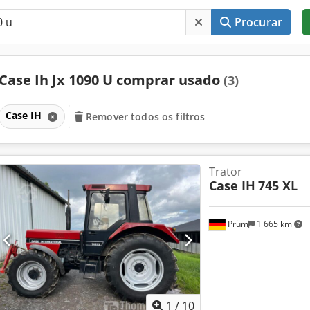
Procurar
Case Ih Jx 1090 U comprar usado
(3)
Case IH
Remover todos os filtros
Trator
Case IH
745 XL
Prüm
1 665 km
1
/
10