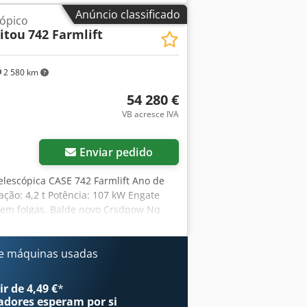
rizado, oferecemos o seguinte artigo
Anúncio classificado
ópico
mero de chassis: YHG233775 Rotor ST
itou
742 Farmlift
) Rodas dianteiras: esteira de borracha
rabalho HID Ventilador AC com ajuste
sversal Cross-Flow Transmissão
2 580 km
ção Egnos – conversão possível com
seira, 1 x depósito de grãos Câmeras
54 280 €
ador Última inspeção antes da
VB acresce IVA
a do tanque; cabos danificados foram
Tipo: 306 Ano: 2017 Número de série:
 da rotação do molinete Ajuste
Enviar pedido
alha curto Faca de colza hidráulica
plataforma TAM Leguan quattro 30
elescópica CASE 742 Farmlift Ano de
 2 eixos 25 km/h Kit de iluminação
ção: 4,2 t Potência: 107 kW Engate
zado em 49419 Wagenfeld-Ströhen e deve
 sem folgas. Balde novo Crsdpow Nq
usivamente ao item descrito. Outros
oferta. Reservamo-nos o direito de
e máquinas usadas
r de 4,49 €
*
adores
esperam por si