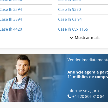
Case Ih 3394
Case Ih 9370
Case Ih 3594
Case Ih Cs 94
Case Ih 4420
Case Ih Cvx 1155
Mostrar mais
Case Ih 833 A
Case Ih Cvx 1170
Case Ih 8920
Case Ih Cvx 1190
Case Ih 8930
Case Ih Cvx 1195
Vender imediatament
Case Ih 9230
Case Ih Maxxum 110
Anuncie agora a parti
11 milhões de compr
Informe-se agora
+44 20 806 810 84