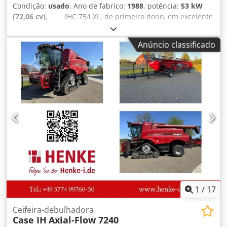
Condição:
usado
, Ano de fabrico:
1988
, potência:
53 kW
(72,06 cv)
, _____IHC 754 XL, de primeiro dono, em excelente
estado. Horas de utilização: aproximadamente 8.600. Ano
de fabricação: 1988. Elevação dianteira. Tomada de força
Anúncio classificado
dianteira. Caixa de velocidades de 30 km/h. Preço:
24.500,00 euros, sem IVA. Localização: [informação
ausente]. Crsdpfxozdmuto Abisf
1
/
17
Ceifeira-debulhadora
Case IH
Axial-Flow 7240