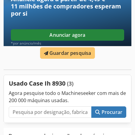
Outros itens eventualmente visíveis nas imagens podem
11 milhões de compradores
esperam
pertencer a outra oferta. Credpfx Aezabtdsbiof Reservamo-
por si
nos o direito de corrigir possíveis erros. Número de
inventário: 2926-26
Anunciar agora
*por anúncio/mês
Guardar pesquisa
Usado Case Ih 8930
(3)
Agora pesquise todo o Machineseeker com mais de
200 000 máquinas usadas.
Procurar