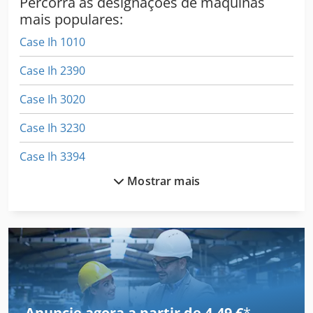
Percorra as designações de máquinas
mais populares:
Case Ih 1010
Case Ih 2390
Case Ih 3020
Case Ih 3230
Case Ih 3394
Mostrar mais
Case Ih 3594
Case Ih 4230
Case Ih 4420
Case Ih 5130
Case Ih 5400
Anuncie agora a partir de 4,49 €
*