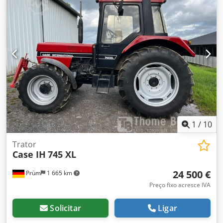
1
/
10
Trator
Case IH
745 XL
24 500 €
Prüm
1 665 km
Preço fixo acresce IVA
Solicitar
Ligar