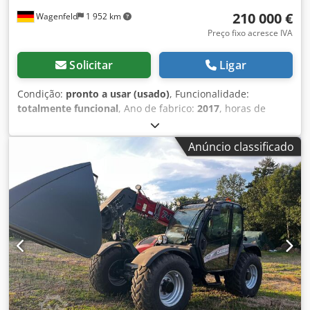
210 000 €
Wagenfeld
1 952 km
Preço fixo acresce IVA
Solicitar
Ligar
Condição:
pronto a usar (usado)
, Funcionalidade:
totalmente funcional
, Ano de fabrico:
2017
, horas de
funcionamento:
1 706 h
, potência:
366 kW (497,62 cv)
, tipo
de combustível:
diesel
, velocidade máxima:
30 km/h
,
Anúncio classificado
primeira matrícula:
07/2017
, próxima inspeção (TÜV):
07/2026
, tamanho do pneu traseiro:
500/85 R24
, número
da máquina/veículo:
YHG233775
, Equipamento:
acoplamento de reboque, ar condicionado, cabina,
cortador de colza, iluminação
, Em nome de um titular
autorizado, oferecemos o seguinte artigo usado para
venda: Colheitadeira Case-IH AF 7240 com rotor ST Número
de chassis: YHG233775 Rotor ST longitudinal Versão de 30
km/h 6 cilindros Potência: 366 kW (497 cv) Rodas
dianteiras: esteira de borracha suspensa 610mm Rodas
traseiras: 500/85 R24 Pacote de faróis de trabalho HID