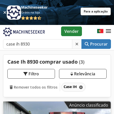
Machineseeker
Para a aplicação
Grátis na loja
Vender
Procurar
Case Ih 8930 comprar usado
(3)
Filtro
Relevância
Case IH
Remover todos os filtros
Anúncio classificado