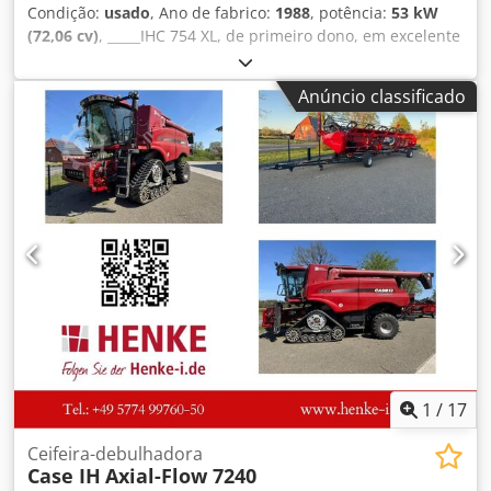
Condição:
usado
, Ano de fabrico:
1988
, potência:
53 kW
(72,06 cv)
, _____IHC 754 XL, de primeiro dono, em excelente
estado. Horas de utilização: aproximadamente 8.600. Ano
de fabricação: 1988. Elevação dianteira. Tomada de força
Anúncio classificado
dianteira. Caixa de velocidades de 30 km/h. Preço:
24.500,00 euros, sem IVA. Localização: [informação
ausente]. Crjdpfx Acjzdmutokjf
1
/
17
Ceifeira-debulhadora
Case IH
Axial-Flow 7240