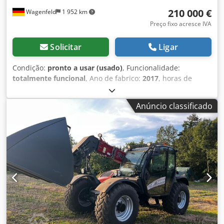
210 000 €
Wagenfeld
1 952 km
Preço fixo acresce IVA
Solicitar
Ligar
Condição:
pronto a usar (usado)
, Funcionalidade:
totalmente funcional
, Ano de fabrico:
2017
, horas de
funcionamento:
1 706 h
, potência:
366 kW (497,62 cv)
, tipo
de combustível:
diesel
, velocidade máxima:
30 km/h
,
Anúncio classificado
primeira matrícula:
07/2017
, próxima inspeção (TÜV):
07/2026
, tamanho do pneu traseiro:
500/85 R24
, número
da máquina/veículo:
YHG233775
, Equipamento:
acoplamento de reboque, ar condicionado, cabina,
cortador de colza, iluminação
, Em nome de um titular
autorizado, oferecemos o seguinte artigo usado para
venda: Colheitadeira Case-IH AF 7240 com rotor ST Número
de chassis: YHG233775 Rotor ST longitudinal Versão de 30
km/h 6 cilindros Potência: 366 kW (497 cv) Rodas
dianteiras: esteira de borracha suspensa 610mm Rodas
traseiras: 500/85 R24 Pacote de faróis de trabalho HID