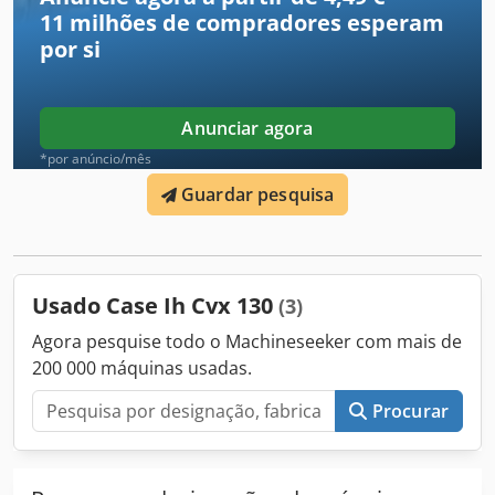
se exclusivamente ao item descrito. Outros itens
11 milhões de compradores
esperam
eventualmente visíveis nas imagens podem pertencer a
por si
outra oferta. Reservamo-nos o direito de corrigir possíveis
erros. Número de inventário: 2926-26
Anunciar agora
*por anúncio/mês
Guardar pesquisa
Usado Case Ih Cvx 130
(3)
Agora pesquise todo o Machineseeker com mais de
200 000 máquinas usadas.
Procurar