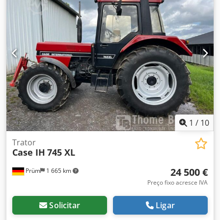
1
/
10
Trator
Case IH
745 XL
24 500 €
Prüm
1 665 km
Preço fixo acresce IVA
Solicitar
Ligar