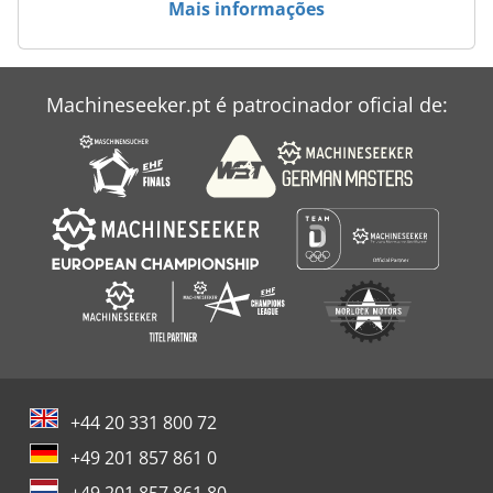
Mais informações
Case Ih Mx 135
Case Ih Mx 150
Machineseeker.pt é patrocinador oficial de:
Case Ih Mx 230
Case Ih Mxm 130
+44 20 331 800 72
+49 201 857 861 0
+49 201 857 861 80