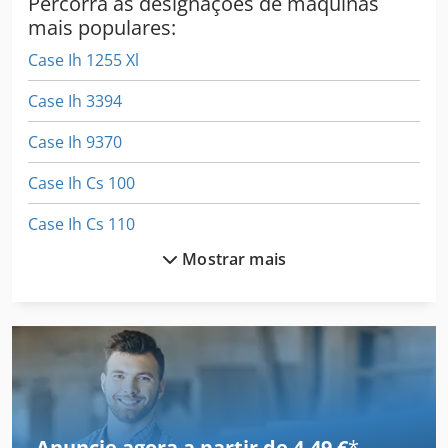
Percorra as designações de máquinas
mais populares:
Case Ih 1255 Xl
Case Ih 3394
Case Ih 9370
Case Ih Cs 100
Case Ih Cs 110
Mostrar mais
Case Ih Cs 86
Case Ih Cs 94
Case Ih Cvx 1155
Case Ih Cvx 1170
Case Ih Cvx 1190
Anuncie agora a partir de 4,49 €
*