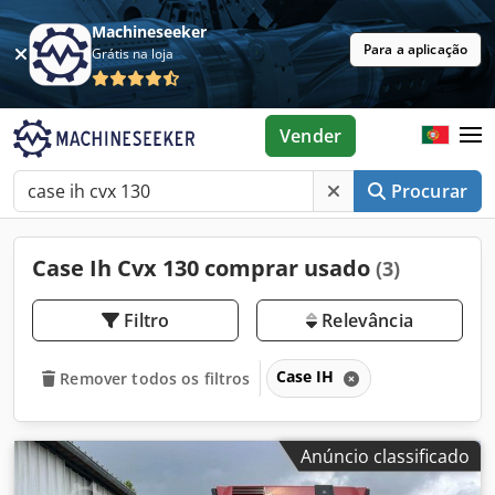
Machineseeker
Para a aplicação
Grátis na loja
Vender
Procurar
Case Ih Cvx 130 comprar usado
(3)
Filtro
Relevância
Case IH
Remover todos os filtros
Anúncio classificado