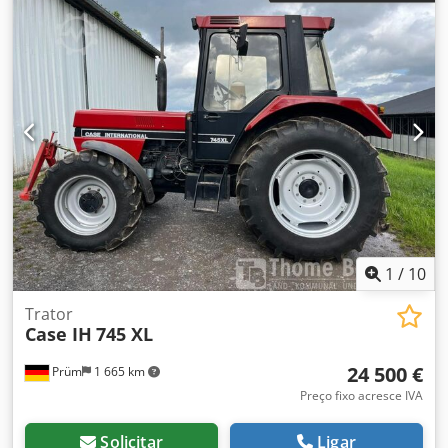
1
/
10
Trator
Case IH
745 XL
24 500 €
Prüm
1 665 km
Preço fixo acresce IVA
Solicitar
Ligar