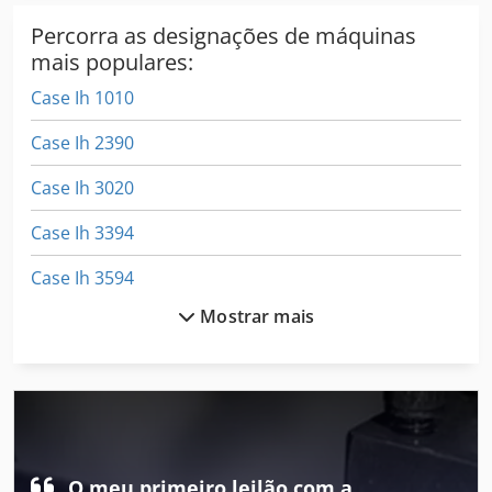
Percorra as designações de máquinas
mais populares:
Case Ih 1010
Case Ih 2390
Case Ih 3020
Case Ih 3394
Case Ih 3594
Mostrar mais
Case Ih 4420
Case Ih 496
Case Ih 5120
Case Ih 5130
O meu primeiro leilão com a