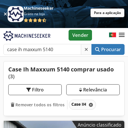
Machineseeker
Para a aplicação
Grátis na loja
Vender
Procurar
Case Ih Maxxum 5140 comprar usado
(3)
Filtro
Relevância
Case IH
Remover todos os filtros
Anúncio classificado