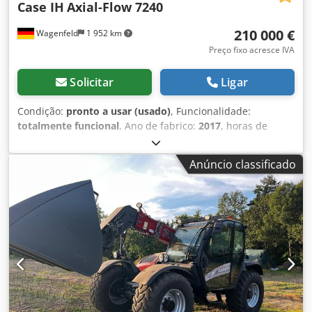
Case IH
Axial-Flow 7240
210 000 €
Wagenfeld
1 952 km
Preço fixo acresce IVA
Solicitar
Ligar
Condição:
pronto a usar (usado)
, Funcionalidade:
totalmente funcional
, Ano de fabrico:
2017
, horas de
funcionamento:
1 706 h
, potência:
366 kW (497,62 cv)
, tipo
de combustível:
diesel
, velocidade máxima:
30 km/h
,
Anúncio classificado
primeira matrícula:
07/2017
, próxima inspeção (TÜV):
07/2026
, tamanho do pneu traseiro:
500/85 R24
, número
da máquina/veículo:
YHG233775
, Equipamento:
acoplamento de reboque, ar condicionado, cabina,
cortador de colza, iluminação
, Em nome de um titular
autorizado, oferecemos o seguinte artigo usado para
venda: Colheitadeira Case-IH AF 7240 com rotor ST Número
de chassis: YHG233775 Rotor ST longitudinal Versão de 30
km/h 6 cilindros Potência: 366 kW (497 cv) Rodas
dianteiras: esteira de borracha suspensa 610mm Rodas