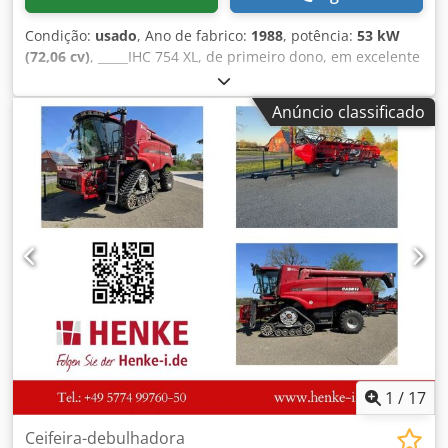
Condição:
usado
, Ano de fabrico:
1988
, potência:
53 kW
(72,06 cv)
, _____IHC 754 XL, de primeiro dono, em excelente
estado. Horas de utilização: aproximadamente 8.600. Ano
de fabricação: 1988. Elevação dianteira. Tomada de força
Anúncio classificado
dianteira. Caixa de velocidades de 30 km/h. Preço:
24.500,00 euros, sem IVA. Localização: [informação
ausente]. Credpfx Aszdmuton Eef
1
/
17
Ceifeira-debulhadora