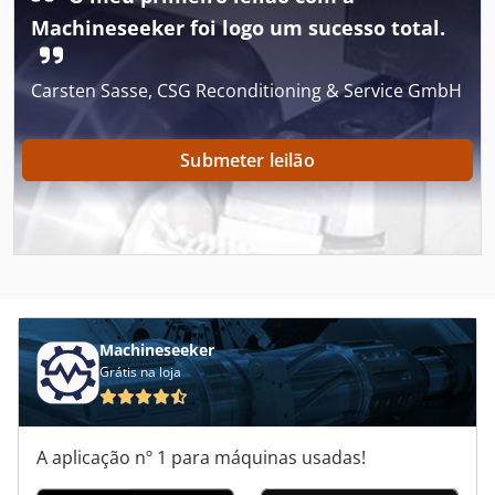
Case Ih 5140
Machineseeker foi logo um sucesso total.
Case Ih 5400
Carsten Sasse, CSG Reconditioning & Service GmbH
Case Ih 7140
Case Ih 8930
Submeter leilão
Case Ih 9230
Case Ih 9370
Case Ih Cvx 1170
Case Ih Cvx 1190
Machineseeker
Case Ih Cvx 1195
Grátis na loja
Case Ih Maxxum 110
A aplicação nº 1 para máquinas usadas!
Case Ih Maxxum 140