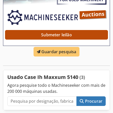
retirado pelo comprador nesse local. Esta oferta refere-se
exclusivamente ao item descrito. Outros itens
eventualmente visíveis nas imagens podem pertencer a
outra oferta. Reservamo-nos o direito de corrigir possíveis
erros. Número de inventário: 2926-26
Submeter leilão
Guardar pesquisa
Usado Case Ih Maxxum 5140
(3)
Agora pesquise todo o Machineseeker com mais de
200 000 máquinas usadas.
Procurar