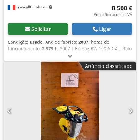
8 500 €
França
1 140 km
Preço fixo acresce IVA
Solicitar
Ligar
Condição:
usado
, Ano de fabrico:
2007
, horas de
funcionamento:
2 979 h
, 2007 | Bomag BW 100 AD-4 | Rolo
tandem usado | 2979 horas 📍Localização: França 🚛
Entrega disponível no seu destino – Utilize o nosso
Anúncio classificado
simulador de frete para estimar os custos de transporte! 💰
Compre já por EUR 8.500 ou faça uma oferta. Pagamento
na entrega disponível por uma taxa acessível (sujeito a
aprovação)* 👷‍♂️ Inspecionado por perito independente 43
pontos de inspeção: 41 aprovados ✅ 2 imperfeições ℹ️ 0
falhas ⚠️ 📌 Comentário do inspetor: Boa máquina, alguns
riscos e suspeita de pequeno vazamento hidráulico. 📄
Quer consultar o laudo completo, fotos extras ou vídeo?
Dica: A referência "40960 Equippo" é frequentemente
usada para buscar mais detalhes online. 💡 Por que esta
máquina e nosso serviço são diferenciados: ✔ Inspeção