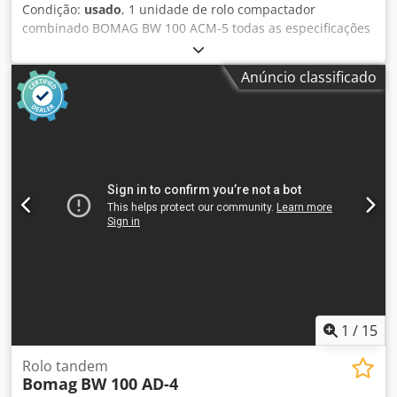
Condição:
usado
, 1 unidade de rolo compactador
combinado BOMAG BW 100 ACM-5 todas as especificações
técnicas do item em leilão podem ser encontradas em
"Documentos" como um ficheiro PDF para download!
Anúncio classificado
Codpfx Aszqaycekworf Cor: conforme a imagem, de acordo
com as fotografias e a inspeção Estado: usado
1
/
15
Rolo tandem
Bomag
BW 100 AD-4