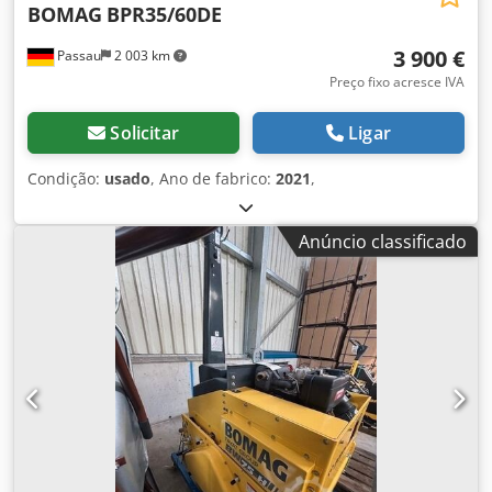
BOMAG
BPR35/60DE
para todos os proprietários e operadores de equipamentos
– facilmente acessíveis na nossa plataforma.
3 900 €
Passau
2 003 km
Preço fixo acresce IVA
Solicitar
Ligar
Condição:
usado
, Ano de fabrico:
2021
,
Anúncio classificado