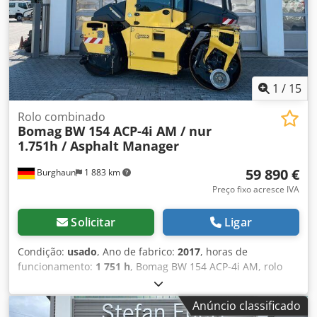
1
/
15
Rolo combinado
Bomag
BW 154 ACP-4i AM / nur
1.751h / Asphalt Manager
59 890 €
Burghaun
1 883 km
Preço fixo acresce IVA
Solicitar
Ligar
Condição:
usado
, Ano de fabrico:
2017
, horas de
funcionamento:
1 751 h
, Bomag BW 154 ACP-4i AM, rolo
compactador combinado, ano de fabricação: 2017, horas
de operação: apenas 1.751 horas, motor: Kubota [55,4
Anúncio classificado
kW/75 CV], Asphalt Manager 2, cortador de asfalto em