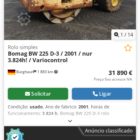
Contacte Tobias Ebert para obter mais informações.
1
/
14
Rolo simples
Bomag
BW 225 D-3 / 2001 / nur
3.824h! / Variocontrol
31 890 €
Burghaun
1 883 km
Preço fixo acresce IVA
Solicitar
Ligar
Condição:
usado
, Ano de fabrico:
2001
, horas de
funcionamento:
3 824 h
, Bomag BW 225 D-3 rolo
compactador, ano de fabricação: 2001, horas de operação:
apenas 3.824 h, motor: Deutz [145kW/197CV], Variocontrol,
Anúncio classificado
peso: 24.700 kg, impressora, pneus: 40%, máquina alemã,
estado conforme a idade, pronta para uso. Mediante