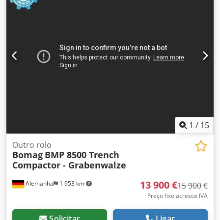
solicitação, podemos elaborar uma proposta de leasing ou
financiamento para você. O Sr. Mihm (tel.) terá o maior
prazer em atendê-lo. Mais informações podem ser
encontradas em nosso site. Reservamo-nos o direito a
erros e venda prévia! Locação possível = Mais informações
= Crsdpfx Akozpdhzowef Para mais informações, entre em
contato com Tobias Ebert.
1
/
15
Outro rolo
Bomag
BMP 8500 Trench
Compactor - Grabenwalze
13 900 €
Alemanha
1 953 km
15 900 €
Preço fixo acresce IVA
Solicitar
Ligar