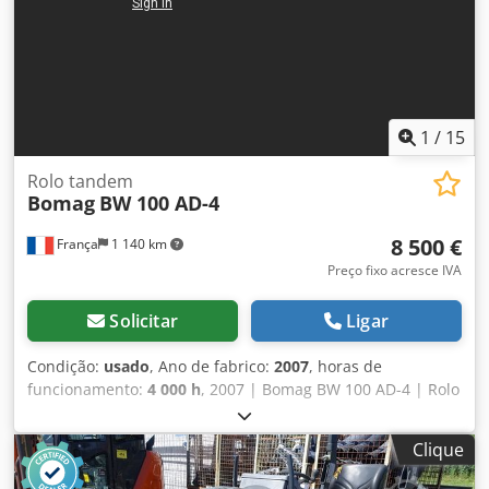
1
/
15
Rolo tandem
Bomag
BW 100 AD-4
8 500 €
França
1 140 km
Preço fixo acresce IVA
Solicitar
Ligar
Condição:
usado
, Ano de fabrico:
2007
, horas de
funcionamento:
4 000 h
, 2007 | Bomag BW 100 AD-4 | Rolo
Compactador Tandem Usado | 4000 horas 📍 Localização:
França 🚛 Entrega disponível para o seu destino – Utilize
Clique
nossa calculadora de frete para estimar os custos de
transporte! 💰 Compre agora por EUR 8.500 ou faça uma