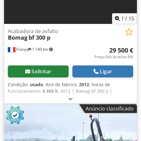
1
/
15
Acabadora de asfalto
Bomag
bf 300 p
29 500 €
França
1 140 km
Preço fixo acresce IVA
Solicitar
Ligar
Condição:
usado
, Ano de fabrico:
2012
, horas de
funcionamento:
4 355 h
, 2012 | Bomag bf 300 p |
Pavimentadora de asfalto usada | 4355 horas 📍
Localização: França 🚛 Entrega disponível no seu destino –
Anúncio classificado
Utilize a nossa calculadora de frete para estimar os custos
de transporte! 💰 Compre agora por 29 500 EUR ou faça
uma oferta. Pagamento no momento da entrega disponível
mediante uma taxa acessível (sujeito a aprovação)* 👷‍♂️
Inspecionado por um especialista independente 56 pontos