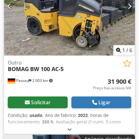
1
/
6
Outro
BOMAG
BW 100 AC-5
31 900 €
Passau
2 003 km
Preço fixo acresce IVA
Solicitar
Ligar
Condição:
usado
, Ano de fabrico:
2022
, horas de
funcionamento:
260 h
, Avaliação geral (1:ruim, 5:como
novo): Muito bom Crodpfezkzznsx Akwjf ---- Novo, em
conformidade com as normas de segurança e saúde no