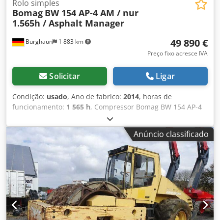
Rolo simples
Bomag
BW 154 AP-4 AM / nur
1.565h / Asphalt Manager
49 890 €
Burghaun
1 883 km
Preço fixo acresce IVA
Solicitar
Ligar
Condição:
usado
, Ano de fabrico:
2014
, horas de
funcionamento:
1 565 h
, Compressor Bomag BW 154 AP-4
AM, ano de fabricação: 2014, horas de funcionamento:
apenas 1.565h, motor: Kubota [55,4 kW/75 CV], Asphalt
Anúncio classificado
Manager 2, espalhador Bomag, cortador de asfalto do lado
direito, peso: 7.300 kg, tambor com superfície lisa, bom
estado, pronto para uso imediato. Crsdpszpdh Uofx Akwef
Se desejar, apresentaremos uma proposta de
arrendamento ou financiamento. O Sr. Mihm (tel. ) terá
todo o prazer em ajudá-lo. Mais informações podem ser
encontradas no nosso site. Erros e vendas prévias
reservados! Aluguer possível. = Mais informações =