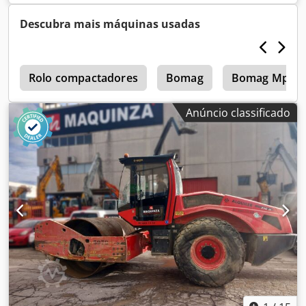
Descubra mais máquinas usadas
4
Rolo compactadores
Bomag
Bomag Mph 1
Anúncio classificado