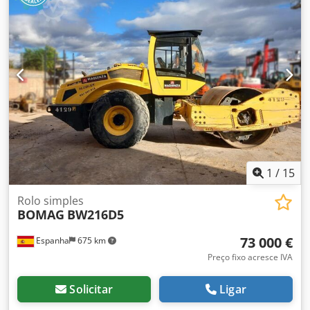
1
/
15
Rolo simples
BOMAG
BW216D5
73 000 €
Espanha
675 km
Preço fixo acresce IVA
Solicitar
Ligar