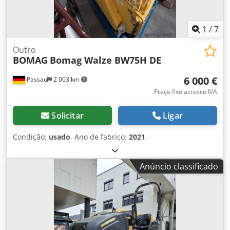
1
/
7
Outro
BOMAG
Bomag Walze BW75H DE
6 000 €
Passau
2 003 km
Preço fixo acresce IVA
Solicitar
Ligar
Condição:
usado
, Ano de fabrico:
2021
,
Anúncio classificado