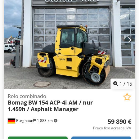
ambos os lados, peso: 7.400 kg, tambor com revestimento
liso, em bom estado, pronto para uso imediato. Crsdszq
Tztjpfx Akwof Se desejar, apresentamos uma proposta de
leasing ou financiamento. O Sr. Mihm (tel. ) terá todo o
prazer em ajudá-lo. Para mais informações, consulte o
nosso site. Salvo erro e omissão, bem como venda prévia!
Aluguer possível. = Mais informações = Contacte Tobias
Ebert para obter mais informações.
1
/
15
Rolo combinado
Bomag
BW 154 ACP-4i AM / nur
1.459h / Asphalt Manager
59 890 €
Burghaun
1 883 km
Preço fixo acresce IVA