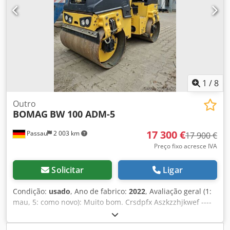
1
/
8
Outro
BOMAG
BW 100 ADM-5
17 300 €
Passau
2 003 km
17 900 €
Preço fixo acresce IVA
Solicitar
Ligar
Condição:
usado
, Ano de fabrico:
2022
, Avaliação geral (1:
mau, 5: como novo): Muito bom. Crsdpfx Aszkzzhjkwef ----
Novo, em conformidade com as normas de segurança e
saúde no trabalho!