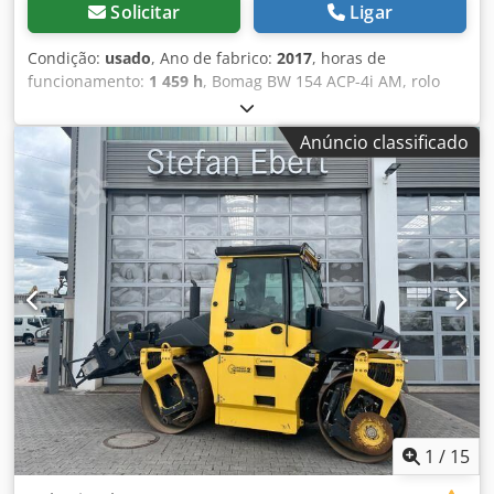
Solicitar
Ligar
Condição:
usado
, Ano de fabrico:
2017
, horas de
funcionamento:
1 459 h
, Bomag BW 154 ACP-4i AM, rolo
vibratório combinado, ano de fabricação: 2017, horas de
operação: apenas 1.459h, motor: Kubota [55,4 kW/75 cv],
Anúncio classificado
Asphalt Manager 2, cortador de asfalto do lado direito,
peso: 7.400 kg, tambor com revestimento liso, em bom
estado, pronto para uso imediato. Se desejar,
apresentamos uma proposta de leasing ou financiamento.
O Sr. Mihm (tel. terá todo o prazer em ajudá-lo. Mais
informações podem ser encontradas em nosso site. Salvo
erros e vendas prévias! Crodpozq Tzmefx Akwsf Aluguel
possível. = Mais informações = Entre em contato com
Tobias Ebert para obter mais informações.
1
/
15