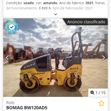
Condição:
usado
, cor:
amarelo
, Ano de fabrico:
2021
, horas
de funcionamento:
3 820 h
, Ano de fabricação: 2021
Crjdpjx Sqhiofx Akwef Peso vazio: 16.000 kg Dimensões (C x
L x A): 622 x 230 x 299 cm Tipo de motor: Deutz DEUTZ
Anúncio classificado
TCD4.1 L-4
1
/
15
Rolo
BOMAG
BW120AD5