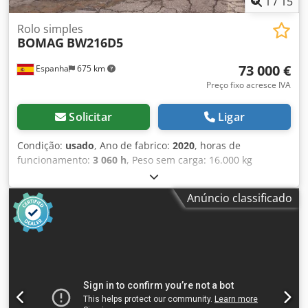
1
/
15
Rolo simples
BOMAG
BW216D5
73 000 €
Espanha
675 km
Preço fixo acresce IVA
Solicitar
Ligar
Condição:
usado
, Ano de fabrico:
2020
, horas de
funcionamento:
3 060 h
, Peso sem carga: 16.000 kg
Dimensões (C x L x A): 622 x 230 x 299 cm Tipo de motor:
Deutz DEUTZ TCD4.1 L-4 = Outras opções e acessórios =
Anúncio classificado
Crodpfx Asygu Rvskwef - Aquecimento do assento