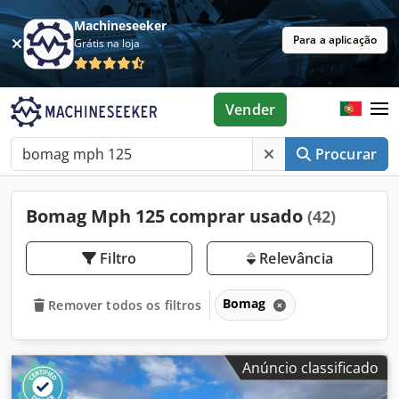
Machineseeker
Para a aplicação
Grátis na loja
Vender
Procurar
Bomag Mph 125 comprar usado
(42)
Filtro
Relevância
Bomag
Remover todos os filtros
Anúncio classificado