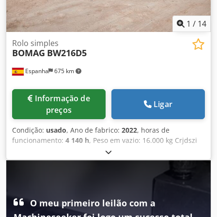
1
/
14
Rolo simples
BOMAG
BW216D5
Espanha
675 km
Informação de
Ligar
preços
Condição:
usado
, Ano de fabrico:
2022
, horas de
funcionamento:
4 140 h
, Peso em vazio: 16.000 kg Crjdszi
Eb Nopfx Akwof Dimensões (C x L x A): 622 x 230 x 299 cm
O meu primeiro leilão com a