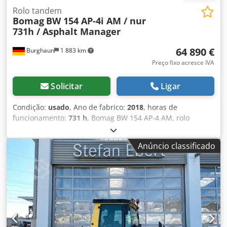
Rolo tandem
Bomag
BW 154 AP-4i AM / nur
731h / Asphalt Manager
64 890 €
Burghaun
1 883 km
Preço fixo acresce IVA
Solicitar
Ligar
Condição:
usado
, Ano de fabrico:
2018
, horas de
funcionamento:
731 h
, Bomag BW 154 AP-4 AM, rolo
compactador tandem, ano de fabricação: 2018, horas de
operação: apenas 731h, motor: Kubota [55,4 kW/75 cv],
Anúncio classificado
sistema Asphalt Manager 2, peso: 7.300 kg, cilindro com
superfície lisa, em bom estado, pronto para uso imediato.
Cjdpfxezq Tzys Akwjrf Se desejar, apresentamos uma
proposta de leasing ou financiamento. O Sr. Mihm (Tel. )
terá todo o prazer em ajudá-lo. Mais informações podem
ser encontradas no nosso site. Salvo erros e venda prévia!
= Mais informações = Para obter mais informações, entre
em contato com Tobias Ebert.