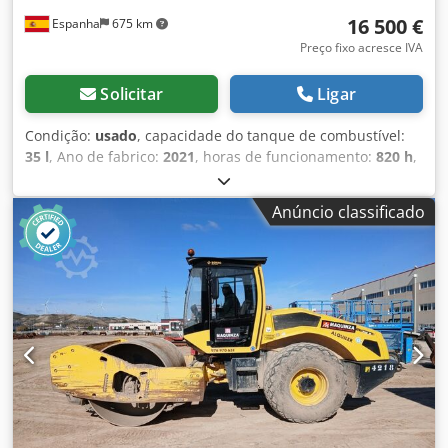
16 500 €
Espanha
675 km
Preço fixo acresce IVA
Solicitar
Ligar
Condição:
usado
, capacidade do tanque de combustível:
35 l
, Ano de fabrico:
2021
, horas de funcionamento:
820 h
,
Peso em vazio: 2.700 kg Codpfx Akjy Iz A Ajwjrf Dimensões
(C x L x A): 253 x 127 x 257 cm
Anúncio classificado