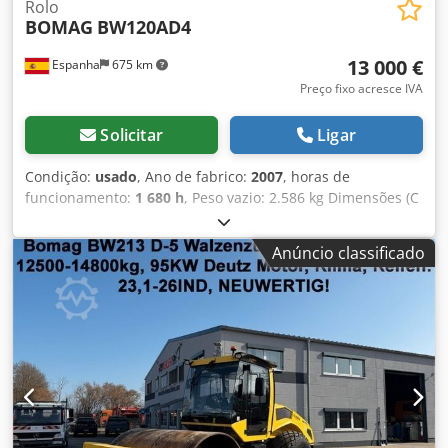
Rolo
BOMAG
BW120AD4
13 000 €
Espanha
675 km
Preço fixo acresce IVA
Solicitar
Ligar
Condição:
usado
, Ano de fabrico:
2007
, horas de
funcionamento:
1 680 h
, Peso vazio: 2.586 kg Dimensões (C
x L x A): 248 x 128 x 180 cm Chedpfx Ajzb I Tmjnqea
Anúncio classificado