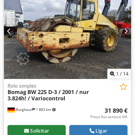
1
/
14
Rolo simples
Bomag
BW 225 D-3 / 2001 / nur
3.824h! / Variocontrol
31 890 €
Burghaun
1 883 km
Preço fixo acresce IVA
Solicitar
Ligar