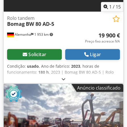
1
/
15
Rolo tandem
Bomag
BW 80 AD-5
19 900 €
Alemanha
1 953 km
Preço fixo acresce IVA
Solicitar
Ligar
Condição:
usado
, Ano de fabrico:
2023
, horas de
funcionamento:
180 h
, 2023 | Bomag BW 80 AD-5 | Rolo
Tandem Usado | 180 horas 📍 Localização: Alemanha
Chjdeydr Awspfx Anqsa 🚛 Entrega disponível para o seu
Anúncio classificado
destino – Utilize nossa calculadora de envio para estimar
os custos de transporte! 💰 Compre agora por EUR 19.900
ou faça uma oferta. Pagamento na entrega disponível por
uma taxa acessível (sujeito à aprovação)* 👷‍♂️ Inspecionado
por um especialista independente 41 pontos de inspeção
41 aprovados ✅ 0 imperfeições ℹ️ 0 problemas ⚠️ 📌
Comentário do inspetor: Máquina parece quase nova, com