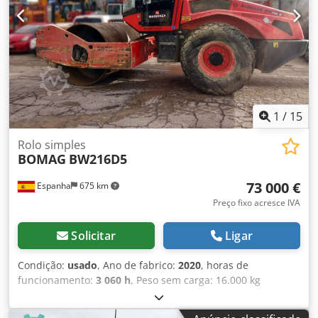
1
/
15
Rolo simples
BOMAG
BW216D5
73 000 €
Espanha
675 km
Preço fixo acresce IVA
Solicitar
Ligar
Condição:
usado
, Ano de fabrico:
2020
, horas de
funcionamento:
3 060 h
, Peso sem carga: 16.000 kg
Dimensões (C x L x A): 622 x 230 x 299 cm Tipo de motor:
Deutz DEUTZ TCD4.1 L-4 = Outras opções e acessórios =