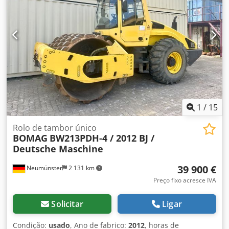
nossas máquinas são totalmente revisadas e verificadas
quanto à fiabilidade. Precisa de fotos? Basta nos contactar
e as enviaremos prontamente. Estamos disponíveis para o
ajudar em neerlandês, inglês, francês, alemão, espanhol e
russo. Descubra a nossa ampla gama de máquinas fiáveis.
1
/
15
Rolo de tambor único
BOMAG
BW213PDH-4 / 2012 BJ /
Deutsche Maschine
39 900 €
Neumünster
2 131 km
Preço fixo acresce IVA
Solicitar
Ligar
Condição:
usado
, Ano de fabrico:
2012
, horas de