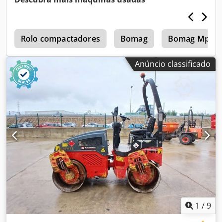
4
Rolo compactadores
Bomag
Bomag Mph 1
Anúncio classificado
1
/
9