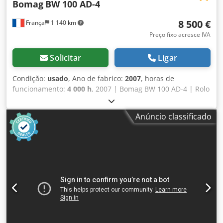
Bomag
BW 100 AD-4
8 500 €
França
1 140 km
Preço fixo acresce IVA
Solicitar
Ligar
Condição:
usado
, Ano de fabrico:
2007
, horas de
funcionamento:
4 000 h
, 2007 | Bomag BW 100 AD-4 | Rolo
Compactador Tandem Usado | 4000 horas 📍 Localização:
França 🚛 Entrega disponível para o seu destino – Utilize
Anúncio classificado
nossa calculadora de frete para estimar os custos de
transporte! 💰 Compre agora por EUR 8.500 ou faça uma
proposta. Pagamento na entrega disponível por uma taxa
acessível (sujeito a aprovação)* 👷‍♂️ Inspecionado por um
especialista independente 44 pontos de inspeção, 42
aprovados ✅ 2 imperfeições ℹ️ 0 problemas ⚠️ 📌
Comentário do inspetor: Máquina em bom estado. O
contador foi substituído, portanto as 200 horas não são
reais, mas tudo está em ordem e não há nada a relatar. 📄
Quer ver a inspeção completa, fotos adicionais ou um