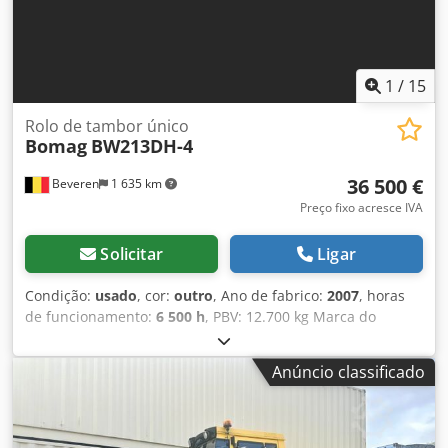
1
/
15
Rolo de tambor único
Bomag
BW213DH-4
36 500 €
Beveren
1 635 km
Preço fixo acresce IVA
Solicitar
Ligar
Condição:
usado
, cor:
outro
, Ano de fabrico:
2007
, horas
de funcionamento:
6 500 h
, PBV: 12.700 kg Marca do
motor: Deutz Cjdpfx Anjy R Uwrsqoha Marca CE: sim
Número de série: 101582511260 Máquinas à venda! Visite
Anúncio classificado
o nosso site para conhecer uma grande variedade de
máquinas prontas para compra. Temos mais opções além
das exibidas online, então sinta-se à vontade para nos
ligar ou enviar um e-mail a qualquer momento. Todas as