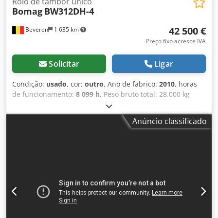
Rolo de tambor único
Bomag
BW312DH-4
42 500 €
Beveren
1 635 km
Preço fixo acresce IVA
Solicitar
Ligar
Condição:
usado
, cor:
outro
, Ano de fabrico:
2010
, horas
de funcionamento:
8 099 h
, Peso bruto total: 28.000 kg
Marca do motor: Deutz Codpfszblcrex Anqeha Marca CE:
sim Número de série: 101583141318 Máquinas à venda!
Anúncio classificado
Visite nosso site para conhecer uma variedade de
máquinas prontas para compra. Temos mais opções
disponíveis além das listadas online, então sinta-se à
vontade para nos ligar ou enviar um e-mail a qualquer
momento. Todas as nossas máquinas são totalmente
revisadas e verificadas quanto à confiabilidade. Precisa de
fotos? Basta entrar em contato conosco e as enviaremos
prontamente. Oferecemos atendimento em holandês,
inglês, francês, alemão, espanhol e russo. Descubra nossa
ampla gama de máquinas confiáveis.