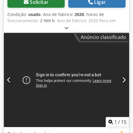
Solicitar
Ligar
Condição:
usado
, Ano de fabrico:
2020
, horas de
funcionamento:
2 960 h
, Ano de fabrico: 2020 Peso em
vazio: 16.000 kg Dimensões (C x L x A): 622 x 230 x 299 cm
Tipo de motor: Deutz DEUTZ TCD4.1 L-4 Chjdpfx
Anúncio classificado
Anexqfdteqja
1
/
15