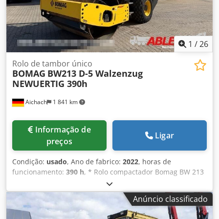
1
/
26
Rolo de tambor único
BOMAG
BW213 D-5 Walzenzug
NEWUERTIG 390h
Aichach
1 841 km
Informação de
Ligar
preços
Condição:
usado
, Ano de fabrico:
2022
, horas de
funcionamento:
390 h
, * Rolo compactador Bomag BW 213
D-5 * Ano de fabrico 2022 * 390 h Chodjyr U Tnopfx Anqsa
* Euro 5 * 12.500-14.800 kg * Motor Deutz de 95KW * Ar
Anúncio classificado
condicionado * Pneus: 23,1-26IND * COMO NOVO!