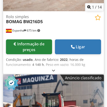
1
/
14
Rolo simples
BOMAG
BW216D5
Espanha
675 km
Informação de
Ligar
preços
Condição:
usado
, Ano de fabrico:
2022
, horas de
funcionamento:
4 140 h
, Peso em vazio: 16.000 kg
Dimensões (C x L x A): 622 x 230 x 299 cm Chodpfozi Eb Njx
Anqsa
Anúncio classificado