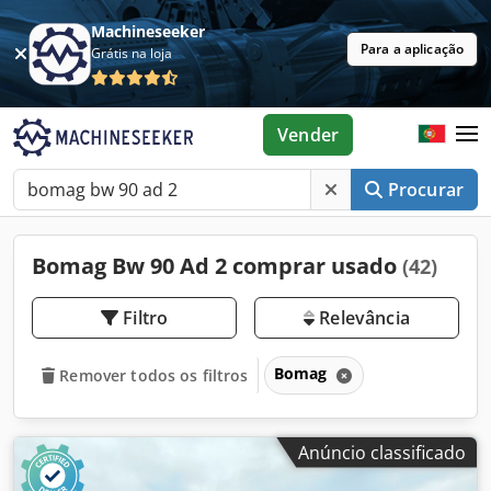
Machineseeker
Para a aplicação
Grátis na loja
Vender
Procurar
Bomag Bw 90 Ad 2 comprar usado
(42)
Filtro
Relevância
Bomag
Remover todos os filtros
Anúncio classificado