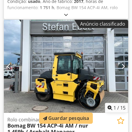
Condição:
usado
, Ano de fabrico:
2017
, horas de
funcionamento:
1 751 h
, Bomag BW 154 ACP-4i AM, rolo
compactador combinado, ano de fabricação: 2017, horas
de operação: apenas 1.751 horas, motor: Kubota [55,4
Anúncio classificado
kW/75 CV], Asphalt Manager 2, cortador de asfalto em
ambos os lados, peso: 7.400 kg, tambor com revestimento
liso, em bom estado, pronto para uso imediato. Se desejar,
apresentamos uma proposta de leasing ou financiamento.
O Sr. Mihm (tel. ) terá todo o prazer em ajudá-lo. Para mais
informações, consulte o nosso site. Salvo erro e omissão,
bem como venda prévia! Codpfjzq Tztox Anqsha Aluguer
possível. = Mais informações = Contacte Tobias Ebert para
obter mais informações.
1
/
15
Guardar pesquisa
Rolo combinado
Bomag
BW 154 ACP-4i AM / nur
1.459h / Asphalt Manager