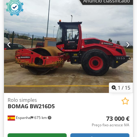
Anúncio classificado
Csdpjygu Rvefx Anqeha - Aquecimento do assento
1
/
15
Rolo simples
BOMAG
BW216D5
73 000 €
Espanha
675 km
Preço fixo acresce IVA