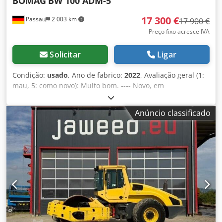
BOMAG
BW 100 ADM-5
17 300 €
Passau
2 003 km
17 900 €
Preço fixo acresce IVA
Solicitar
Ligar
Condição:
usado
, Ano de fabrico:
2022
, Avaliação geral (1:
mau, 5: como novo): Muito bom. ---- Novo, em
conformidade com as normas de segurança e saúde no
trabalho! Codpfx Anozkzzhjqsha
Anúncio classificado