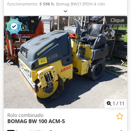
funcionamento:
5 598 h
, Bomag BW213PDH-4 rolo
compactador do ano 2012 com apenas 5.598 horas de
funcionamento! ----* Fabricante: Bomag * Modelo:
Clique
BW213PDH-4 * Ano de fabrico: 2012 * Horas de trabalho
registadas: aprox. 5.598 * Peso operacional: 13.100 KG
Chjdjyt Uirjpfx Anqoa * Ar condicionado * Máquina alemã
* 119 KW * Motor Deutz Diesel * Mais fotos e vídeo
disponíveis mediante pedido * Preço: 39.900 Euros, líquido
+ 19% IVA ----Para mais informações, por favor ligue: For
more question please call: Erik Kortum: WhatsApp Kai
Kortum: WhatsApp Todas as informações fornecidas sem
garantia, sujeito a erros e venda antecipada.
1
/
11
Rolo combinado
BOMAG
BW 100 ACM-5