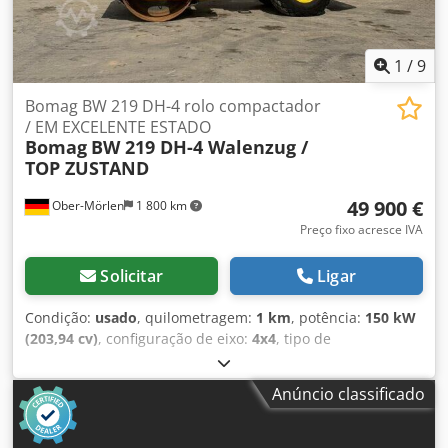
1
/
9
Bomag BW 219 DH-4 rolo compactador
/ EM EXCELENTE ESTADO
Bomag
BW 219 DH-4 Walenzug /
TOP ZUSTAND
49 900 €
Ober-Mörlen
1 800 km
Preço fixo acresce IVA
Solicitar
Ligar
Condição:
usado
, quilometragem:
1 km
, potência:
150 kW
(203,94 cv)
, configuração de eixo:
4x4
, tipo de
engrenagem:
automático
, Ano de fabrico:
2013
, Peso em
vazio: 19.200 kg Carga útil: 1.730 kg Peso bruto total:
Anúncio classificado
20.930 kg Csdpfx Anezgthlsqeha Entre em contato com
Emal Jaweed para mais informações. Rolo compactador,
Bomag BW 219 DH-4, Ano de fabricação: 2013, Horas de