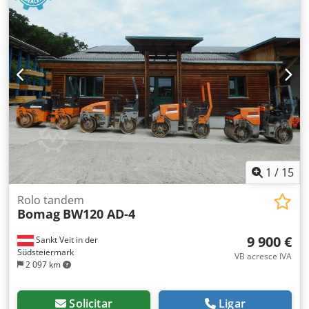
1
/
15
Rolo tandem
Bomag
BW120 AD-4
9 900 €
Sankt Veit in der
Südsteiermark
VB acresce IVA
2 097 km
Solicitar
Ligar