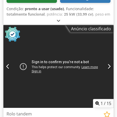
Condição:
pronto a usar (usado)
, Funcionalidade:
totalmente funcional
, potência:
25 kW (33,99 cv)
, peso em
vazio:
2 800 kg
, Ano de fabrico:
2007
, horas de
funcionamento:
2 950 h
, BOMAG BW120AD-4 Chedpfx Ajzc
Anúncio classificado
Iyvonqsa Ano de fabrico: 2007 De acordo com o contador:
2.950 horas 25,2 kW Kubota 2.800 kg Preço de venda:
9.900,-- líquido BOMAG BW100AD-4 Ano de fabrico: 2005
De acordo com o contador: 6.594 horas 25,2 kW Kubota
2.600 kg Preço de venda: 8.800,-- líquido Hamm HD 10 Ano
de fabrico: 2006 De acordo com o contador: 4.356 horas
20,1 kW Deutz 2.450 kg Preço de venda: 8.800,-- líquido
Hamm HD 10 Ano de fabrico: 2006 De acordo com o
contador: 7.771 horas 20,1 kW Deutz 2.450 kg Preço de
venda: 8.800,-- líquido Também é possível entrega
econômica!
1
/
15
Rolo tandem