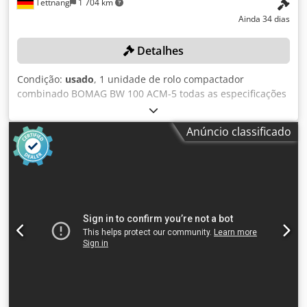
Tettnang
1 704 km
Ainda 34 dias
Detalhes
Condição:
usado
, 1 unidade de rolo compactador
combinado BOMAG BW 100 ACM-5 todas as especificações
técnicas do item em leilão podem ser encontradas em
"Documentos" como um ficheiro PDF para download! Cor:
Anúncio classificado
conforme a imagem, de acordo com as fotografias e a
inspeção Chjdpjzqaycofx Anqea Estado: usado