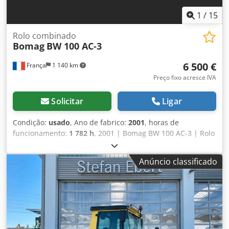
1
/
15
Rolo combinado
Bomag
BW 100 AC-3
6 500 €
França
1 140 km
Preço fixo acresce IVA
Solicitar
Ligar
Condição:
usado
, Ano de fabrico:
2001
, horas de
funcionamento:
1 782 h
, 2001 | Bomag BW 100 AC-3 | Rolo
Compactador Combinado Usado | 1782 horas 📍
Localização: França 🚛 Entrega disponível ao seu destino –
Anúncio classificado
Utilize nossa calculadora de frete para estimar os custos
de transporte! 💰 Compre agora por EUR 6.500 ou faça uma
oferta. Pagamento na entrega disponível com uma taxa
acessível (sujeito à aprovação)* 👷‍♂️ Inspecionado por um
especialista independente 41 pontos de inspeção, 36
aprovados ✅ 5 com observações ℹ️ 0 falhas críticas ⚠️ 📌