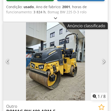
Condição:
usado
, Ano de fabrico:
2001
, horas de
funcionamento:
3 824 h
, Bomag BW 225 D-3 rolo
compactador, ano de fabricação: 2001, horas de operação:
apenas 3.824 h, motor: Deutz [145kW/197CV], Variocontrol,
Anúncio classificado
peso: 24.700 kg, impressora, pneus: 40%, máquina alemã,
estado conforme a idade, pronta para uso. Mediante
solicitação, podemos elaborar uma proposta de leasing ou
financiamento para você. O Sr. Mihm (tel.) terá o maior
prazer em atendê-lo. Mais informações podem ser
encontradas em nosso site. Reservamo-nos o direito a
erros e venda prévia! Locação possível Cedpfxozpdhzs
Anqjha = Mais informações = Para mais informações, entre
em contato com Tobias Ebert.
1
/
8
Outro