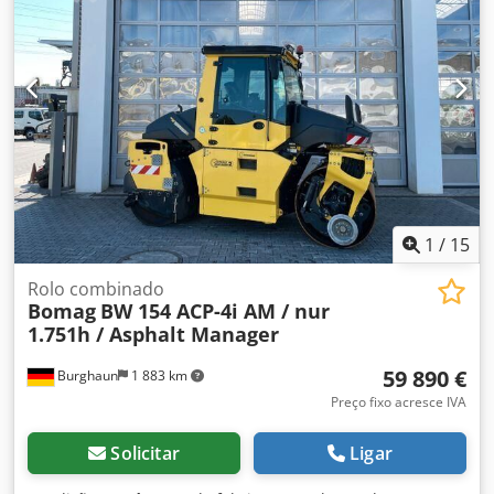
1
/
15
Rolo combinado
Bomag
BW 154 ACP-4i AM / nur
1.751h / Asphalt Manager
59 890 €
Burghaun
1 883 km
Preço fixo acresce IVA
Solicitar
Ligar