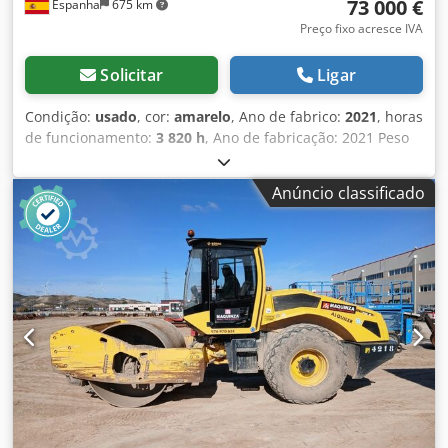
73 000 €
Espanha
675 km
nossa plataforma.
Preço fixo acresce IVA
Solicitar
Ligar
Condição:
usado
, cor:
amarelo
, Ano de fabrico:
2021
, horas
de funcionamento:
3 820 h
, Ano de fabricação: 2021 Peso
vazio: 16.000 kg Dimensões (C x L x A): 622 x 230 x 299 cm
Cjdpfxox Sqhis Anqoha Tipo de motor: Deutz DEUTZ
Anúncio classificado
TCD4.1 L-4