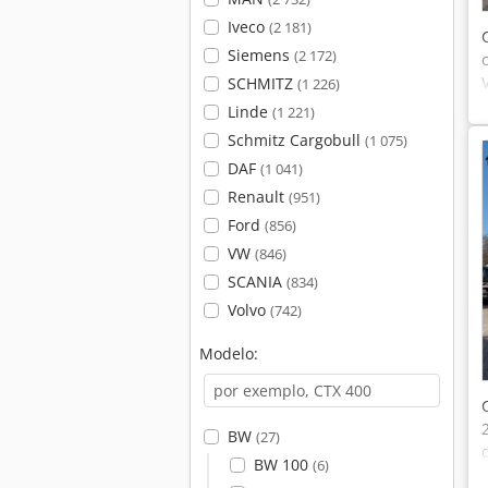
Iveco
(2 181)
Siemens
(2 172)
SCHMITZ
(1 226)
Linde
(1 221)
Schmitz Cargobull
(1 075)
DAF
(1 041)
Renault
(951)
Ford
(856)
VW
(846)
SCANIA
(834)
Volvo
(742)
Modelo:
BW
(27)
BW 100
(6)