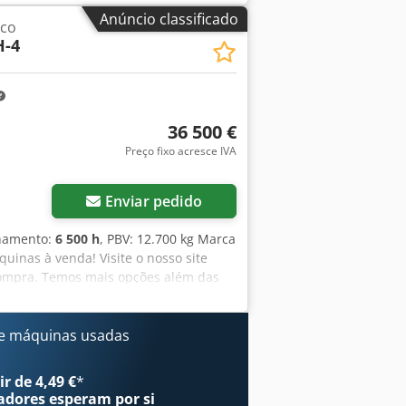
Anúncio classificado
ico
-4
36 500 €
Preço fixo acresce IVA
Enviar pedido
onamento:
6 500 h
, PBV: 12.700 kg Marca
inas à venda! Visite o nosso site
ompra. Temos mais opções além das
r um e-mail a qualquer momento. Todas
fiabilidade. Precisa de fotos? Basta
ara o ajudar em neerlandês, inglês,
e máquinas usadas
e máquinas fiáveis. Dcjdpfx Aey R
r de 4,49 €
*
adores
esperam por si