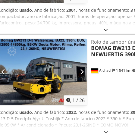
Condição:
usado
, Ano de fabrico:
2001
, horas de funcionamento:
3 
compactador, ano de fabricação: 2001, horas de operação: apenas 
Variocontrol, peso: 24.700 kg, impressora, pneus: 40%, máquina al
para uso. Mediante solicitação, podemos elaborar uma proposta de
O Sr. Mihm (tel.) terá o maior prazer em atendê-lo. Mais informa
Rolo de tambor ún
site. Reservamo-nos o direito a erros e venda prévia! Dsdpfozpdhzj
BOMAG
BW213 D
informações = Para mais informações, entre em contato com Tobias
NEWUERTIG 390
Aichach
1 841 km
1
/
26
Condição:
usado
, Ano de fabrico:
2022
, horas de funcionamento:
39
213 D-5 Dcedpfx Ajyr U Tnsbljk * Ano de fabrico 2022 * 390 h * Eur
de 95KW * Ar condicionado * Pneus: 23,1-26IND * COMO NOVO!