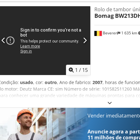
Rolo de tambor ún
Bomag
BW213DH
Beveren
1 635 km
1
/
15
Condição:
usado
, cor:
outro
, Ano de fabrico:
2007
, horas de funci
do motor: Deutz Marca CE: sim Número de série: 101582511260 Máqu
para conhecer uma grande variedade de máquinas prontas para c
exibidas online, então sinta-se à vontade para nos ligar ou envia
as nossas máquinas são totalmente revisadas e verificadas quanto à 
nos contactar e as enviaremos prontamente. Estamos disponíveis p
Vender imediatament
francês, alemão, espanhol e russo. Descubra a nossa ampla gama d
Uwrsblek
Anuncie agora a parti
11 milhões de compr