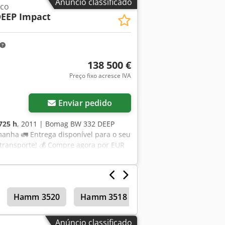
Anúncio classificado
ico
feyt Uirsx Abljk Kai Kortum: WhatsApp
DEEP Impact
nda antecipada.
138 500 €
Preço fixo acresce IVA
Enviar pedido
725 h
, 2011 | Bomag BW 332 DEEP
manha 🚛 Entrega disponível para o seu
e transporte! 💰 Compre agora por EUR
a taxa acessível (sujeito à
 independente 43 pontos de inspeção:
rio do inspetor: Totalmente funcional,
leto de inspeção, fotos adicionais ou
Hamm 3520
Hamm 3518
da para busca de mais detalhes online.
inuciosa por profissionais ✔ Entrega
iro ✔ Opções de pagamento seguras e
Anúncio classificado