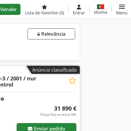
Vender
Idioma
Lista de favoritos
(0)
Entrar
Menu
Relevância
Anúncio classificado
3 / 2001 / nur
ontrol
m
31 890 €
Preço fixo acresce IVA
Enviar pedido