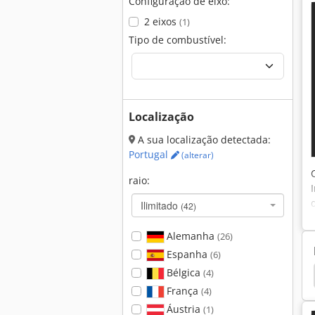
Configuração de eixo:
2 eixos
(1)
Tipo de combustível:
Localização
A sua localização detectada:
Portugal
(alterar)
raio:
Ilimitado
(42)
Alemanha
(26)
Espanha
(6)
Bélgica
(4)
em
Hamm 3520
Hamm 3518
Hamm 3414
França
(4)
Áustria
(1)