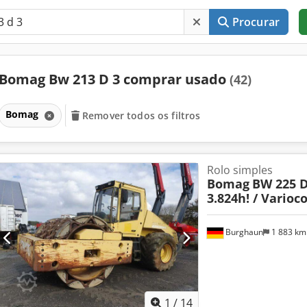
Procurar
Bomag Bw 213 D 3 comprar usado
(42)
Bomag
Remover todos os filtros
Rolo simples
Bomag
BW 225 D-
3.824h! / Varioc
Burghaun
1 883 k
1
/
14