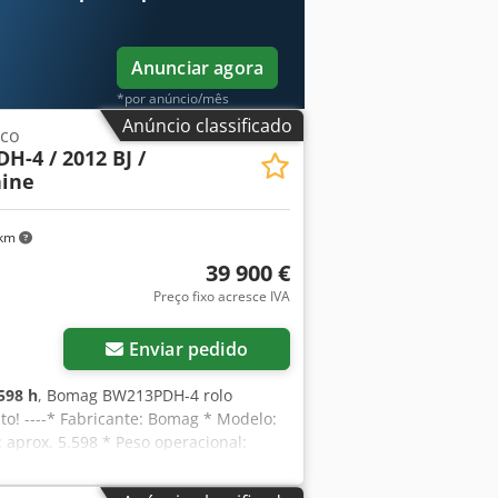
Anunciar agora
*por anúncio/mês
Anúncio classificado
ico
H-4 / 2012 BJ /
ine
 km
39 900 €
Preço fixo acresce IVA
Enviar pedido
598 h
, Bomag BW213PDH-4 rolo
! ----* Fabricante: Bomag * Modelo:
 aprox. 5.598 * Peso operacional:
tz Diesel * Mais fotos e vídeo
VA ----Para mais informações, por favor