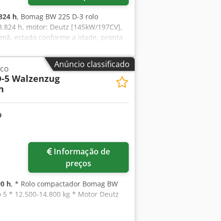
824 h
, Bomag BW 225 D-3 rolo
3.824 h, motor: Deutz [145kW/197CV],
emã, estado conforme a idade, pronta
 leasing ou financiamento para você.
ções podem ser encontradas em nosso
Anúncio classificado
ico
x Ablock Locação possível = Mais
-5 Walzenzug
 Ebert.
h
Informação de
preços
0 h
, * Rolo compactador Bomag BW
o 5 * 12.500-14.800 kg * Motor Deutz