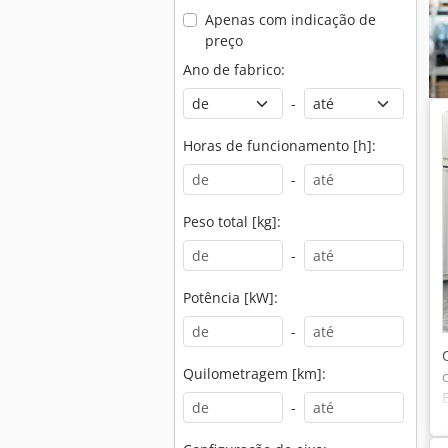
Apenas com indicação de
preço
Ano de fabrico:
-
Horas de funcionamento [h]:
-
Peso total [kg]:
-
Potência [kW]:
-
Quilometragem [km]:
-