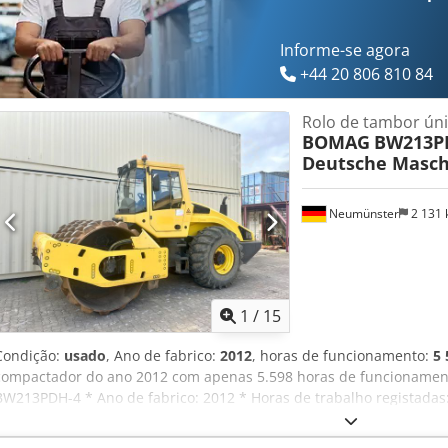
Informe-se agora
+44 20 806 810 84
Rolo de tambor ún
BOMAG
BW213PD
Deutsche Masch
Neumünster
2 131
1
/
15
Condição:
usado
, Ano de fabrico:
2012
, horas de funcionamento:
5 
compactador do ano 2012 com apenas 5.598 horas de funcionamento
BW213PDH-4 * Ano de fabrico: 2012 * Horas de trabalho registadas:
13.100 KG * Ar condicionado * Máquina alemã * 119 KW * Motor Deu
disponíveis mediante pedido * Preço: 39.900 Euros, líquido + 19% I