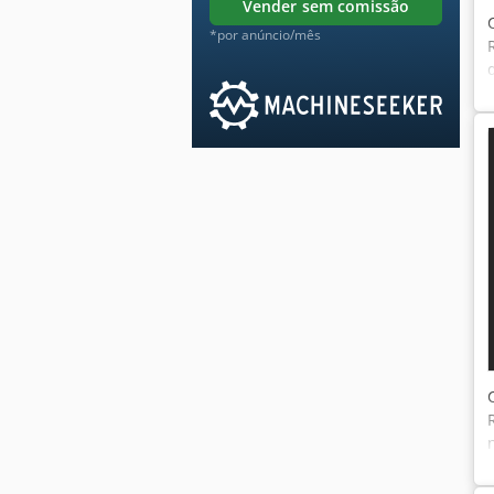
vender sem comissão
*por anúncio/mês