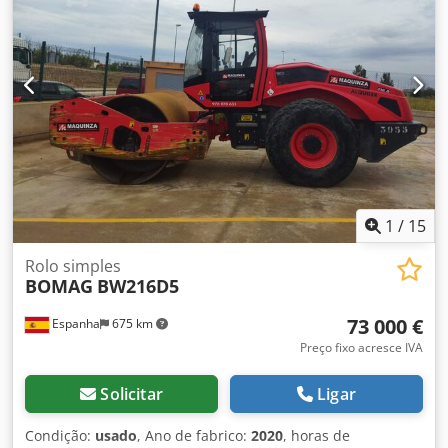
apresentamos uma proposta de leasing ou financiamento.
O Sr. Mihm (tel. terá todo o prazer em ajudá-lo. Mais
informações podem ser encontradas em nosso site. Salvo
erros e vendas prévias! Aluguel possível. = Mais
informações = Codpfxjzq Tzmj Airjha Entre em contato com
Tobias Ebert para obter mais informações.
1
/
15
Rolo simples
BOMAG
BW216D5
73 000 €
Espanha
675 km
Preço fixo acresce IVA
Solicitar
Ligar
Condição:
usado
, Ano de fabrico:
2020
, horas de