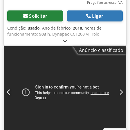
Preço fixo acresce IVA
Solicitar
Ligar
Condição:
usado
, Ano de fabrico:
2018
, horas de
funcionamento:
903 h
, Dynapac CC1200 VI, rolo
compactador, ano de fabricação 2018, com apenas 903
horas de utilização: Codpfx Aiszq Aitjrjha ----* Fabricante:
Anúncio classificado
Dynapac * Modelo: CC1200 VI * Ano de fabricação: 2018 *
Horas de utilização registadas: aproximadamente 903 *
Peso operacional: aproximadamente 2.550 kg * Largura de
trabalho: 1,2 metros * Motor diesel Kubota * Sistema de
aspersão de água * Em bom estado * Vídeo disponível
mediante solicitação (WhatsApp Erik) * Preço: 12.900
euros, valor líquido + 19% de IVA. ----Para mais
informações, por favor, contacte: Erik Kortum: WhatsApp ?
Todas as informações são fornecidas sem garantia e
sujeitas a erros e vendas prévias.