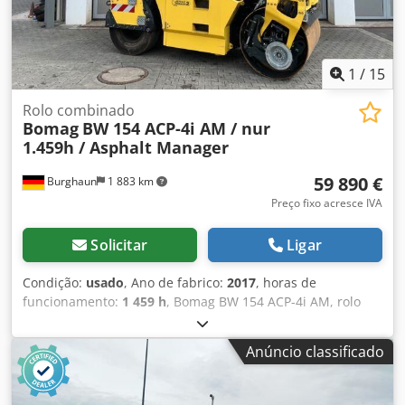
1
/
15
Rolo combinado
Bomag
BW 154 ACP-4i AM / nur
1.459h / Asphalt Manager
59 890 €
Burghaun
1 883 km
Preço fixo acresce IVA
Solicitar
Ligar
Condição:
usado
, Ano de fabrico:
2017
, horas de
funcionamento:
1 459 h
, Bomag BW 154 ACP-4i AM, rolo
vibratório combinado, ano de fabricação: 2017, horas de
operação: apenas 1.459h, motor: Kubota [55,4 kW/75 cv],
Anúncio classificado
Asphalt Manager 2, cortador de asfalto do lado direito,
peso: 7.400 kg, tambor com revestimento liso, em bom
estado, pronto para uso imediato. Se desejar,