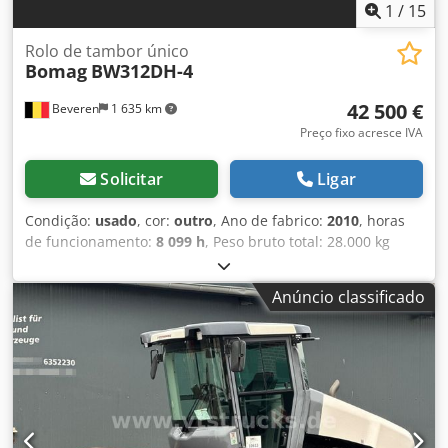
1
/
15
Rolo de tambor único
Bomag
BW312DH-4
42 500 €
Beveren
1 635 km
Preço fixo acresce IVA
Solicitar
Ligar
Condição:
usado
, cor:
outro
, Ano de fabrico:
2010
, horas
de funcionamento:
8 099 h
, Peso bruto total: 28.000 kg
Chsdpozblcrefx Airea Marca do motor: Deutz Marca CE:
sim Número de série: 101583141318 Máquinas à venda!
Anúncio classificado
Visite nosso site para conhecer uma variedade de
máquinas prontas para compra. Temos mais opções
disponíveis além das listadas online, então sinta-se à
vontade para nos ligar ou enviar um e-mail a qualquer
momento. Todas as nossas máquinas são totalmente
revisadas e verificadas quanto à confiabilidade. Precisa de
fotos? Basta entrar em contato conosco e as enviaremos