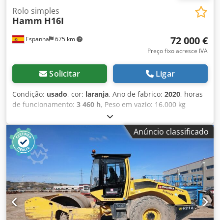
Rolo simples
Hamm
H16I
72 000 €
Espanha
675 km
Preço fixo acresce IVA
Solicitar
Ligar
Condição:
usado
, cor:
laranja
, Ano de fabrico:
2020
, horas
de funcionamento:
3 460 h
, Peso em vazio: 16.000 kg
Csdpjy Egcvsfx Aireha Dimensões (C x L x A): 595 x 231 x
296 cm
Anúncio classificado