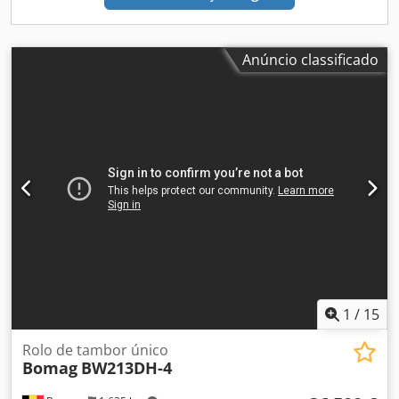
Anúncio classificado
1
/
15
Rolo de tambor único
Bomag
BW213DH-4