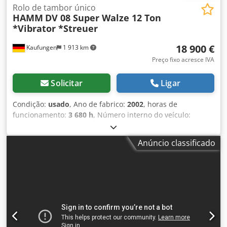
Rolo de tambor único
HAMM
DV 08 Super Walze 12 Ton
*Vibrator *Streuer
18 900 €
Kaufungen
1 913 km
Preço fixo acresce IVA
Solicitar
Ligar
Condição:
usado
, Ano de fabrico:
2002
, horas de
funcionamento:
3 680 h
, Número interno do veículo:
G400103 Disponível imediatamente em nosso pátio em
Kaufungen Mais INFORMAÇÕES em: * Golec
Anúncio classificado
Nutzfahrzeuge GmbH (Alemão, Inglês, Búlgaro, Russo) *
Viktoria Sologubova (Polonês, Russo, Ucraniano, Inglês)
Rolo Tandem HAMM com Vibração e Oscilação TIPO DV 08V
Super Completamente na versão padrão com marcação CE
e declaração de conformidade, incluindo: - Cabine de
operador integrada com ROPS - Aquecimento da cabine
Chodpfx Aioy Ekncorea - Isolamento acústico - Sistema de
pressão e corte de bordas - Roda de corte - Rolo de