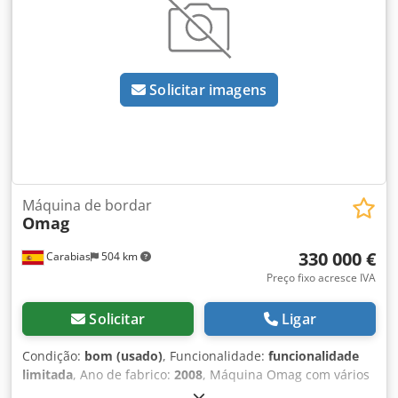
Solicitar imagens
Máquina de bordar
Omag
330 000 €
Carabias
504 km
Preço fixo acresce IVA
Solicitar
Ligar
Condição:
bom (usado)
, Funcionalidade:
funcionalidade
limitada
, Ano de fabrico:
2008
, Máquina Omag com vários
programas para fabricação de pavimentos intertravados