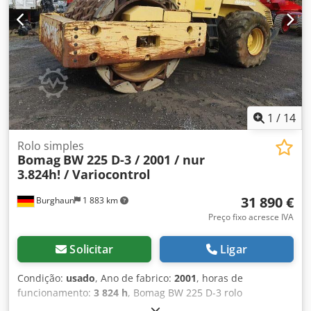
encontradas no nosso site. Erros e vendas prévias
reservados! Aluguer possível. = Mais informações =
Contacte Tobias Ebert para obter mais informações.
1
/
14
Rolo simples
Bomag
BW 225 D-3 / 2001 / nur
3.824h! / Variocontrol
31 890 €
Burghaun
1 883 km
Preço fixo acresce IVA
Solicitar
Ligar
Condição:
usado
, Ano de fabrico:
2001
, horas de
funcionamento:
3 824 h
, Bomag BW 225 D-3 rolo
compactador, ano de fabricação: 2001, horas de operação: