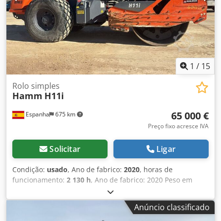
1
/
15
Rolo simples
Hamm
H11i
65 000 €
Espanha
675 km
Preço fixo acresce IVA
Solicitar
Ligar
Condição:
usado
, Ano de fabrico:
2020
, horas de
funcionamento:
2 130 h
, Ano de fabrico: 2020 Peso em
vazio: 11.200 kg Dimensões (C x L x A): 585 x 228 x 296 cm
Chedsxq Ryaepfx Airoa Tipo de motor: Deutz Deutz TCD 4.1
Anúncio classificado
L4