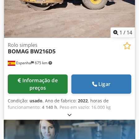
1
/
14
Rolo simples
BOMAG
BW216D5
Espanha
675 km
Informação de
Ligar
preços
Condição:
usado
, Ano de fabrico:
2022
, horas de
funcionamento:
4 140 h
, Peso em vazio: 16.000 kg
Dimensões (C x L x A): 622 x 230 x 299 cm Chedpfx Aiozi Eb
Nsrja