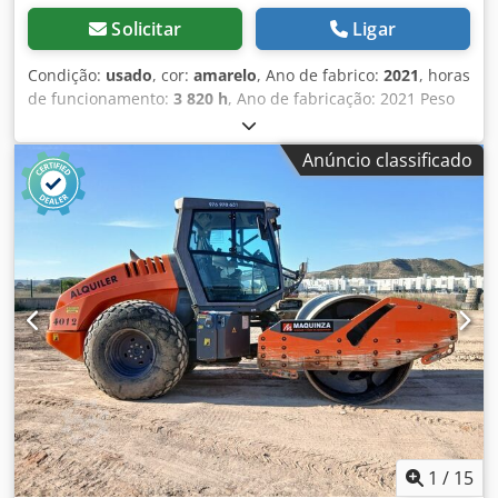
Solicitar
Ligar
Condição:
usado
, cor:
amarelo
, Ano de fabrico:
2021
, horas
de funcionamento:
3 820 h
, Ano de fabricação: 2021 Peso
vazio: 16.000 kg Dimensões (C x L x A): 622 x 230 x 299 cm
Tipo de motor: Deutz DEUTZ TCD4.1 L-4 Chjdpfxjx Sqhis
Anúncio classificado
Airoa
1
/
15