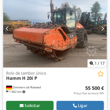
1
/
17
Rolo de tambor único
Hamm
H 20i P
55 500 €
Zimmern ob Rottweil
1 662 km
Preço fixo acresce IVA
Solicitar
Ligar