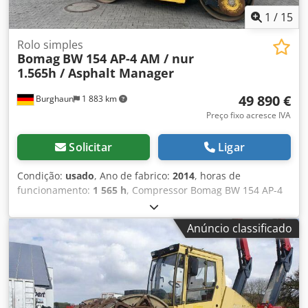
1
/
15
Rolo simples
Bomag
BW 154 AP-4 AM / nur
1.565h / Asphalt Manager
49 890 €
Burghaun
1 883 km
Preço fixo acresce IVA
Solicitar
Ligar
Condição:
usado
, Ano de fabrico:
2014
, horas de
funcionamento:
1 565 h
, Compressor Bomag BW 154 AP-4
AM, ano de fabricação: 2014, horas de funcionamento:
apenas 1.565h, motor: Kubota [55,4 kW/75 CV], Asphalt
Anúncio classificado
Manager 2, espalhador Bomag, cortador de asfalto do lado
direito, peso: 7.300 kg, tambor com superfície lisa, bom
estado, pronto para uso imediato. Csdpfxezpdh Uo Aireha
Se desejar, apresentaremos uma proposta de
arrendamento ou financiamento. O Sr. Mihm (tel. ) terá
todo o prazer em ajudá-lo. Mais informações podem ser