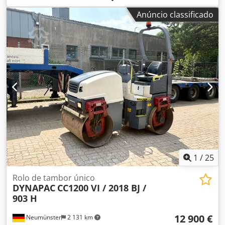
apenas 3.824 h, motor: Deutz [145kW/197CV], Variocontrol,
Anúncio classificado
peso: 24.700 kg, impressora, pneus: 40%, máquina alemã,
estado conforme a idade, pronta para uso. Mediante
solicitação, podemos elaborar uma proposta de leasing ou
financiamento para você. O Sr. Mihm (tel.) terá o maior
prazer em atendê-lo. Mais informações podem ser
encontradas em nosso site. Reservamo-nos o direito a
erros e venda prévia! Locação possível Chodpfxezpdhze
Airoa = Mais informações = Para mais informações, entre
em contato com Tobias Ebert.
1
/
25
Rolo de tambor único
DYNAPAC
CC1200 VI / 2018 BJ /
903 H
12 900 €
Neumünster
2 131 km