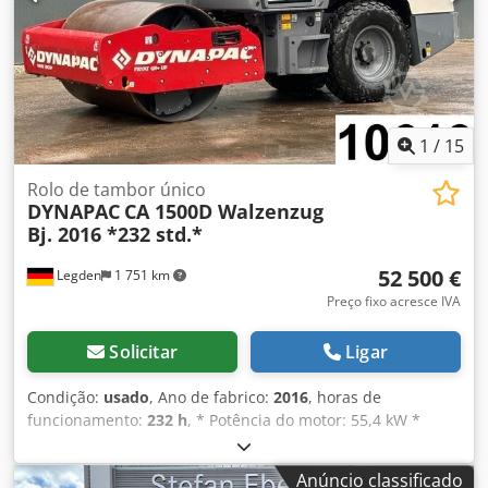
prontamente. Oferecemos atendimento em holandês,
inglês, francês, alemão, espanhol e russo. Descubra nossa
ampla gama de máquinas confiáveis.
1
/
15
Rolo de tambor único
DYNAPAC
CA 1500D Walzenzug
Bj. 2016 *232 std.*
52 500 €
Legden
1 751 km
Preço fixo acresce IVA
Solicitar
Ligar
Condição:
usado
, Ano de fabrico:
2016
, horas de
funcionamento:
232 h
, * Potência do motor: 55,4 kW *
Peso: 8.500 kg Chsdpfxovyx Eys Airea * Horas de
funcionamento: 216 h * Modelo: CA1500D -----Número
Anúncio classificado