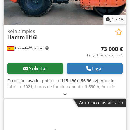
1
/
15
Rolo simples
Hamm
H16I
73 000 €
Espanha
675 km
Preço fixo acresce IVA
Solicitar
Ligar
Condição:
usado
, potência:
115 kW (156,36 cv)
, Ano de
fabrico:
2021
, horas de funcionamento:
3 530 h
, Ano de
fabricação: 2021 Cedpfoxb Aymsx Airoha Peso em vazio:
16.000 kg Dimensões (C x L x A): 595 x 231 x 296 cm Tipo de
Anúncio classificado
motor: Deutz DEUTZ TCD 4.1 L4 156CV