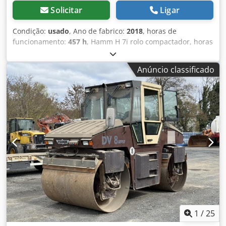
Solicitar
Ligar
Condição:
usado
, Ano de fabrico:
2018
, horas de
funcionamento:
457 h
, Hamm H 7i rolo compactador, horas
de operação: 457h, peso: 6.540 kg, pneus: 95%, ar-
condicionado, motor: Kubota [55 kW/75 cv], cilindro liso,
Anúncio classificado
em bom estado!, pronto para uso imediato! A pedido,
podemos fazer uma proposta de leasing ou financiamento
pelo Banco Mercedes-Benz. O Sr. Mihm (tel.) terá prazer
em atendê-lo. Mais informações disponíveis em nosso site.
Sujeito a erros e venda prévia! = Mais informações = Entre
em contato com Tobias Ebert para obter mais informações.
Chodpfezcudnsx Airoa
1
/
25