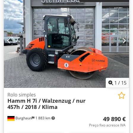
interno do veículo: 10613----Erros e venda prévia
reservados. Suporte via WhatsApp disponível! Em caso de
dúvidas sobre o veículo ou para mais informações, envie-
nos uma mensagem no WhatsApp WhatsApp Alemão,
Inglês -- WhatsApp Alemão, Inglês, Árabe
1
/
15
Rolo simples
Hamm
H 7i / Walzenzug / nur
457h / 2018 / Klima
49 890 €
Burghaun
1 883 km
Preço fixo acresce IVA