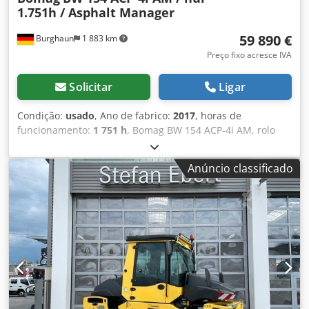
1.751h / Asphalt Manager
59 890 €
Burghaun
1 883 km
Preço fixo acresce IVA
Solicitar
Ligar
Condição:
usado
, Ano de fabrico:
2017
, horas de
funcionamento:
1 751 h
, Bomag BW 154 ACP-4i AM, rolo
compactador combinado, ano de fabricação: 2017, horas
de operação: apenas 1.751 horas, motor: Kubota [55,4
Anúncio classificado
kW/75 CV], Asphalt Manager 2, cortador de asfalto em
ambos os lados, peso: 7.400 kg, tambor com revestimento
liso, em bom estado, pronto para uso imediato. Se desejar,
apresentamos uma proposta de leasing ou financiamento.
O Sr. Mihm (tel. ) terá todo o prazer em ajudá-lo. Para mais
informações, consulte o nosso site. Salvo erro e omissão,
bem como venda prévia! Aluguer possível. Codpfezq Tztox
Airoha = Mais informações = Contacte Tobias Ebert para
obter mais informações.