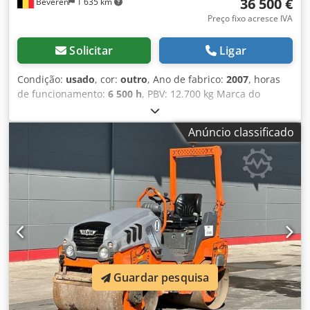
36 500 €
Beveren
1 635 km
Preço fixo acresce IVA
Solicitar
Ligar
Condição:
usado
, cor:
outro
, Ano de fabrico:
2007
, horas
de funcionamento:
6 500 h
, PBV: 12.700 kg Marca do
motor: Deutz Marca CE: sim Número de série:
101582511260 Máquinas à venda! Visite o nosso site para
Anúncio classificado
conhecer uma grande variedade de máquinas prontas
para compra. Temos mais opções além das exibidas
online, então sinta-se à vontade para nos ligar ou enviar
um e-mail a qualquer momento. Todas as nossas
máquinas são totalmente revisadas e verificadas quanto à
fiabilidade. Precisa de fotos? Basta nos contactar e as
enviaremos prontamente. Chjdpoy R Uwrjfx Airea Estamos
disponíveis para o ajudar em neerlandês, inglês, francês,
alemão, espanhol e russo. Descubra a nossa ampla gama
de máquinas fiáveis.
Guardar pesquisa