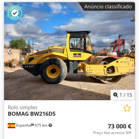
Anúncio classificado
1
/
15
Rolo simples
BOMAG
BW216D5
73 000 €
Espanha
675 km
Preço fixo acresce IVA