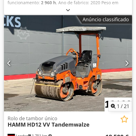
funcionamento:
2 960 h
, Ano de fabrico: 2020 Peso em
vazio: 16.000 kg Dimensões (C x L x A): 622 x 230 x 299 cm
Codpoxqfdtefx Aireha Tipo de motor: Deutz DEUTZ TCD4.1
Anúncio classificado
L-4
1
/
21
Rolo de tambor único
HAMM
HD12 VV Tandemwalze
Legden
1 751 km