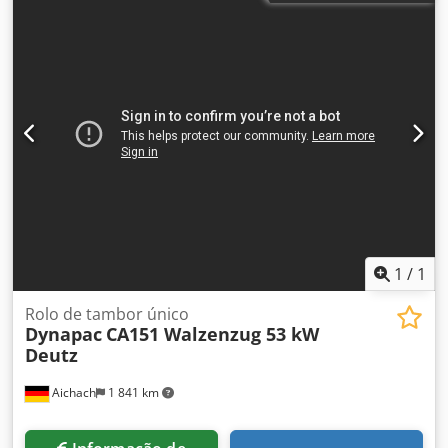
Chsdjzaqmtjpfx Airea 10.250 - 12.600 kg Indicador de
compactação
1
/
1
Rolo de tambor único
Dynapac
CA151 Walzenzug 53 kW
Deutz
Aichach
1 841 km