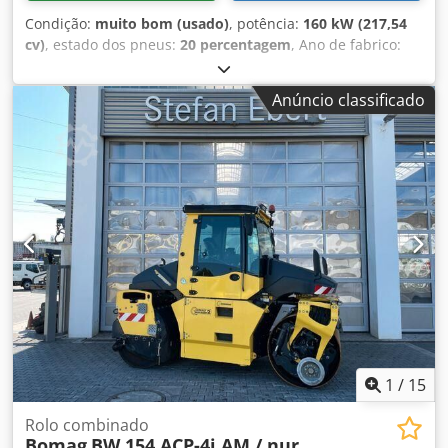
Condição:
muito bom (usado)
, potência:
160 kW (217,54
cv)
, estado dos pneus:
20 percentagem
, Ano de fabrico:
2015
, horas de funcionamento:
4 068 h
, Equipamento:
ar
condicionado, cabina
, HAMM H20i P Rolo compactador pé
Anúncio classificado
de carneiro Ano de fabricação: 2015 Cjdpfx Aijy I Uppjrsha
Horas de operação: 4.068 h ROPS (estrutura de proteção
contra capotamento) Ar-condicionado Rádio Câmera de ré
Tamanho do pneu 23.1-26 – aprox. 40% de vida útil
restante Motor Deutz com 150 kW CE / EPA Peso
operacional: 21 t.
1
/
15
Rolo combinado
Bomag
BW 154 ACP-4i AM / nur