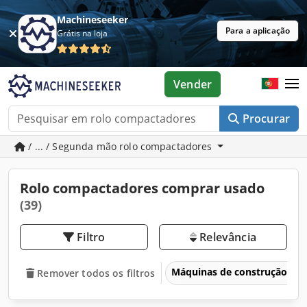
Machineseeker
Para a aplicação
Grátis na loja
Vender
Procurar
/ ... / Segunda mão rolo compactadores
Rolo compactadores comprar usado
(39)
Filtro
Relevância
Máquinas de construção
Remover todos os filtros