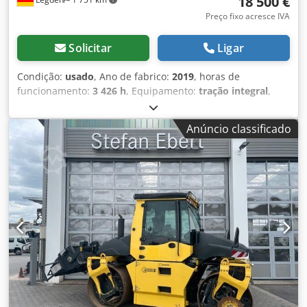
18 500 €
Preço fixo acresce IVA
Solicitar
Ligar
Condição:
usado
, Ano de fabrico:
2019
, horas de
funcionamento:
3 426 h
, Equipamento:
tração integral
,
Número do veículo 12109. Sujeito a erros e venda
intermédia. Chodpfx Aisy T Uh Norea
Anúncio classificado