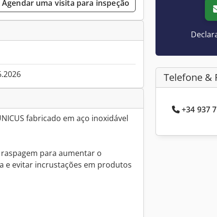
Agendar uma visita para inspeção
Declar
6.2026
Telefone & 
+34 937 7
NICUS fabricado em aço inoxidável
e raspagem para aumentar o
a e evitar incrustações em produtos