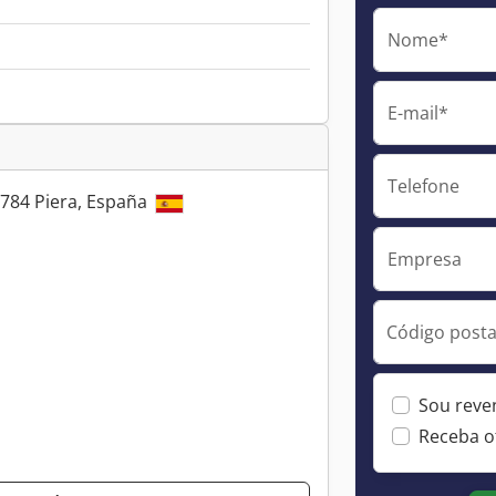
Nome*
E-mail*
Telefone
8784 Piera, España
Empresa
Código postal
Sou reve
Receba o