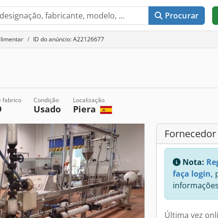
Procurar
alimentar
ID do anúncio: A22126677
 fabrico
Condição
Localização
9
Usado
Piera
Fornecedor
Nota:
Re
faça login,
p
informações
Última vez onl