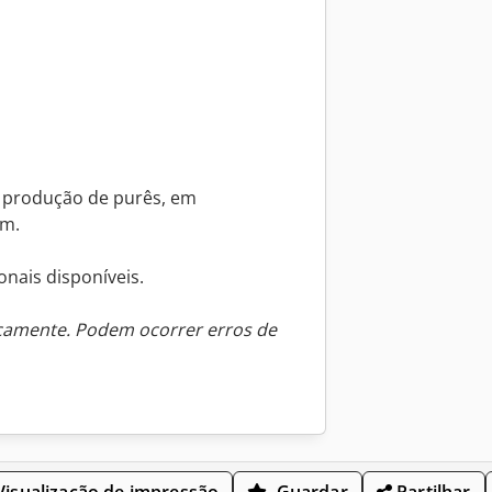
e produção de purês, em
em.
nais disponíveis.
icamente. Podem ocorrer erros de
isualização de impressão
Guardar
Partilhar