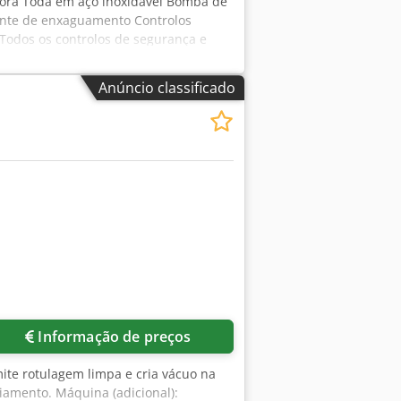
 hora Toda em aço inoxidável Bomba de
nte de enxaguamento Controlos
 Todos os controlos de segurança e
Pronta a utilizar
Anúncio classificado
Informação de preços
mite rotulagem limpa e cria vácuo na
iamento. Máquina (adicional):