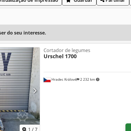
r do seu interesse.
Cortador de legumes
Urschel
1700
Hradec Králové
2 232 km
1
/
7