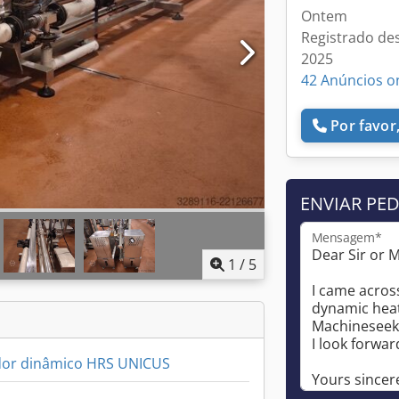
Ontem
Registrado de
2025
42 Anúncios o
Por favor,
ENVIAR PE
Mensagem*
1
/
5
dor dinâmico HRS UNICUS