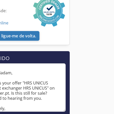
sde:
nline
 ligue-me de volta.
DIDO