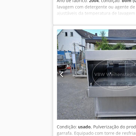
Ano de fabrico:
2004
, condição:
bom (
lavagem com detergente ou agente d
ajustáveis da temperatura de lavagem 
paragens de emergência Queimador a gá
Condição:
usado
, Pulverização do pro
garrafa. Equipado com torre de resfri