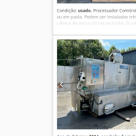
Condição:
usado
, Processador Comitro
ou em pasta. Podem ser instalados três
cabeça de micro-slicing incluída). O 
de poeiras, fumos e líquidos. Quadro 
largura x 1800 mm de altura, peso apro