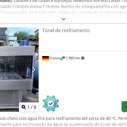
usado)
, Lavadora de caixas e bandejas Newsmith Até 800 caixas /
e sabão Chedpfx Aioma E Hceyea Bomba de enxaguamento com age
Transportador de tração com seletor de controlo de 3 velocidades
s (pode ser mudado para óleo) Completo com ventilador extrator 
Túnel de resfriamento
Freising
1 880 km
1
/
8
duto cheio com água fria para resfriamento até cerca de 40 °C. Per
amento para recirculação da água de pulverização do túnel de resfr