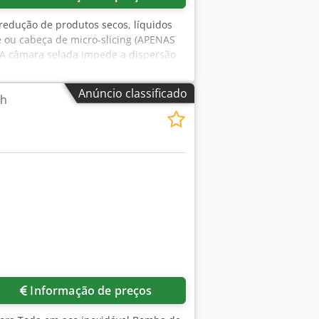
redução de produtos secos, líquidos
te ou cabeça de micro-slicing (APENAS
. A câmara selada impede a dispersão
. 1300 mm de comprimento x 900 mm de
Anúncio classificado
th
Informação de preços