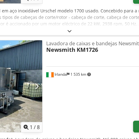
l em aço inoxidável Urschel modelo 1700 usado. Concebido para a 
 tipos de cabeças de corte/rotor - cabeça de corte, cabeça de cor
rotor é accionado por um motor eléctrico de 22 kW, 2938 rpm, 50 Hz
eléctrico e painel de controlo incluídos. As dimensões são aprox
x. 500 kg. Csdpfxsltlulo Aiyjha
Lavadora de caixas e bandejas Newsmi
Newsmith
KM1726
Irlanda
1 535 km
1
/
8