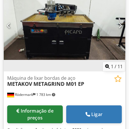
1
/
11
Máquina de lixar bordas de aço
METAKOV
METAGRIND M01 EP
Rödermark
1 783 km
Informação de
Ligar
preços