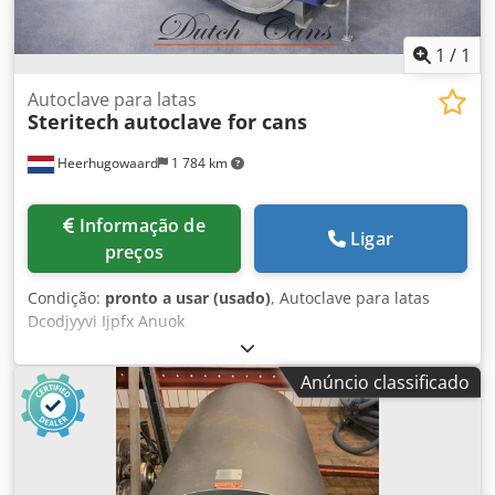
1
/
1
Autoclave para latas
Steritech
autoclave for cans
Heerhugowaard
1 784 km
Informação de
Ligar
preços
Condição:
pronto a usar (usado)
, Autoclave para latas
Dcodjyyvi Ijpfx Anuok
Anúncio classificado