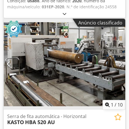
Condição:
usado
, Ano de fabrico:
2020
, número da
máquina/veículo:
031EP-2020
, N.º de identificação 24558
Dados técnicos: - Diâmetro do disco de lixa 150 mm -
Unidade de lixar giratória sobre braço articulado - Raio de
Anúncio classificado
rotação do braço de lixagem 2000 mm - Extração de pó
motorizada - Velocidade do disco infinitamente variável -
800 - 2200 rpm Dcodpfx Ajvazz Dsnusk - Dimensões da
mesa 1500 x 880 mm - Altura da mesa aprox. 920 mm -
Acionamento 400 V / 3,6 kW - Espaço necessário aprox. L
1600 x A 1600 x P 1600 mm - Peso aprox. 250 kg
1
/
10
Serra de fita automática - Horizontal
KASTO
HBA 520 AU