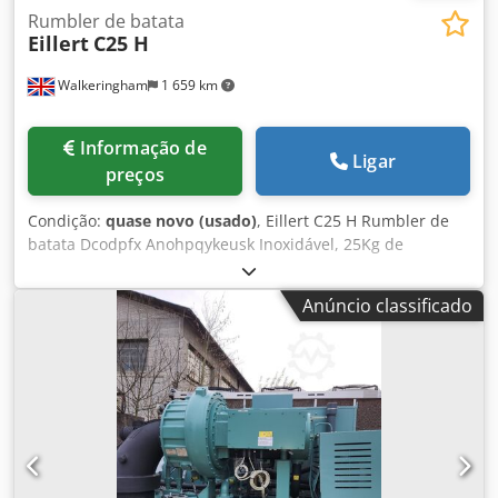
Rumbler de batata
Eillert
C25 H
Walkeringham
1 659 km
Informação de
Ligar
preços
Condição:
quase novo (usado)
, Eillert C25 H Rumbler de
batata Dcodpfx Anohpqykeusk Inoxidável, 25Kg de
capacidade, adequado para batatas, cenouras e outros
vegetais de raiz, 3Ph
Anúncio classificado