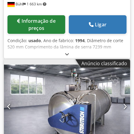
Bühl
1 663 km
Informação de
Ligar
preços
Condição:
usado
, Ano de fabrico:
1994
, Diâmetro de corte
520 mm Comprimento da lâmina de serra 7239 mm
Largura de corte 1,3 mm Dodewm Rm Ijpfx Anueck
Controle POSIMOD Área de corte quadrada 520 x 520 mm
Anúncio classificado
Comprimento de alimentação 500 mm Comprimento de
alimentação múltiplo de 4500 mm Menor comprimento de
seção 6 mm Comprimento restante da peça mín./máx.
10/100 milímetros Velocidade de corte 20 - 130 m/min
Dimensões da serra 7239 x 50 x 1,3 mm Motor de serra 5,5
kW Requisito total de potência 10,0 kW Peso da máquina
aprox. 3,8 toneladas Dimensões da máquina C x L x A 3,42
x 2,30 x 2,40 m - Guiado por 2 colunas - Acessórios:
Transportador de rolos de alimentação de 2500 mm de
comprimento, transportador de cavacos, sistema de
refrigeração