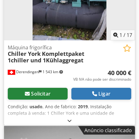
1
/
17
Máquina frigorífica
Chiller York
Komplettpaket
1chiller und 1Kühlaggregat
40 000 €
Derendingen
1 543 km
VB IVA não pode ser discriminado
Solicitar
Ligar
Condição:
usado
, Ano de fabrico:
2019
, Instalação
completa à venda: 1 Chiller York e uma unidade de
refrigeração Jäggi. Dcedpfx Anov Npgmouek
Anúncio classificado