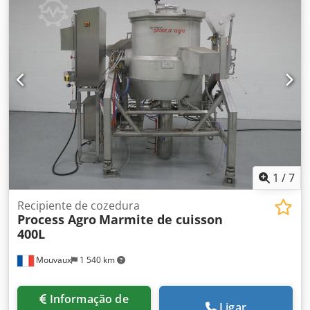
1
/
7
Recipiente de cozedura
Process Agro
Marmite de cuisson
400L
Mouvaux
1 540 km
Informação de
Ligar