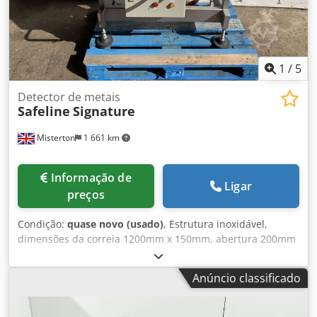
1
/
5
Detector de metais
Safeline
Signature
Misterton
1 661 km
Informação de
Ligar
preços
Condição:
quase novo (usado)
, Estrutura inoxidável,
dimensões da correia 1200mm x 150mm, abertura 200mm
x 70mm, stop/start, com alarme, 3Ph Dcjdpfofhdu Tsx
Anuok
Anúncio classificado