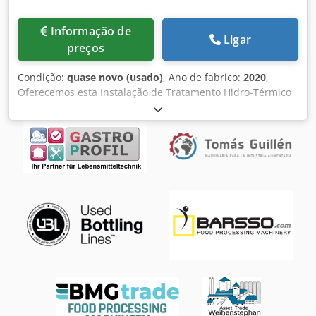
Informação de
Ligar
preços
Condição:
quase novo (usado)
, Ano de fabrico:
2020
,
Oferecemos esta Instalação de Tratamento Hidro-Térmico
IWT Moldrup-SPP usada. Planta industrial MOLDRUP-SPP
projetada para modificação hidro-térmica de madeira com
até 2.600 mm de diâmetro e 12.000 mm de comprimento.
Construída em aço inoxidável de alta resistência e
projetada para produção industrial contínua com controle
total e automático via CLP. Instalação Industrial de
Modificação Hidro-Térmica de Madeira – Ø2.600 x 12.000
mm Instalação de tratamento hidro-térmico industrial
desenvolvida para a modificação térmica eficiente e
uniforme da madeira, em ambiente controlado e livre de
oxigênio. O sistema é composto por uma autoclave de aço
inoxidável de Ø2.600 mm x 12.000 mm, com capacidade
aproximada para 15–22 m³ de madeira por ciclo, operando
sob pressão de até 12 bar (absoluto). Com automação total
via CLP, o sistema permite controle preciso do vácuo,