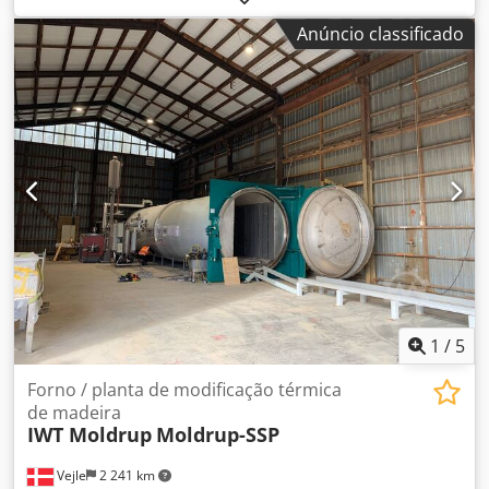
Dcsdpfohck S Ejx Anuek
Anúncio classificado
1
/
5
Forno / planta de modificação térmica
de madeira
IWT Moldrup
Moldrup-SSP
Vejle
2 241 km