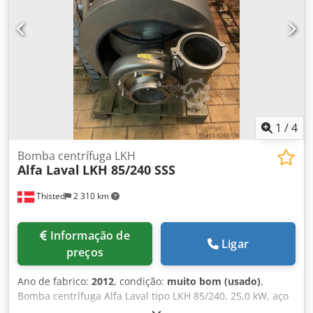
1
/
4
Bomba centrífuga LKH
Alfa Laval
LKH 85/240 SSS
Thisted
2 310 km
Informação de
Ligar
preços
Ano de fabrico:
2012
, condição:
muito bom (usado)
,
Bomba centrífuga Alfa Laval tipo LKH 85/240, 25,0 kW, aço
inoxidável. Usado. Em bom estado. Entrada: 6" - Saída: 6".