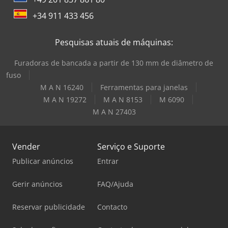
+34 911 433 456
Pesquisas atuais de máquinas:
Furadoras de bancada a partir de 130 mm de diâmetro de
fuso
M A N 16240
Ferramentas para janelas
M A N 19272
M A N 8153
M 6090
M A N 27403
Vender
Serviço e Suporte
Publicar anúncios
Entrar
Gerir anúncios
FAQ/Ajuda
Reservar publicidade
Contacto