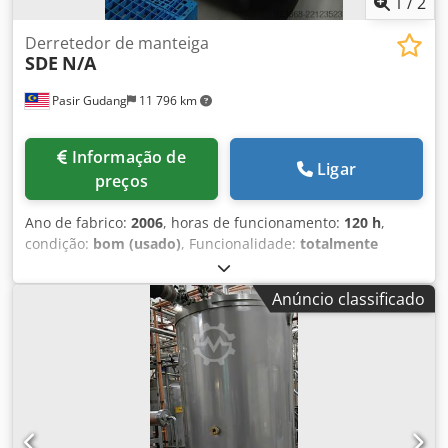
1
/
2
Derretedor de manteiga
SDE
N/A
Pasir Gudang
11 796 km
Informação de
Ligar
preços
Ano de fabrico:
2006
, horas de funcionamento:
120 h
,
condição:
bom (usado)
, Funcionalidade:
totalmente
funcional
, Derretedeira de manteiga com bomba de
transferência (marca Technica Pompe) Dedpfx
Anúncio classificado
Ajzdgadopcokr