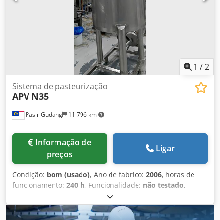
1
/
2
Sistema de pasteurização
APV
N35
Pasir Gudang
11 796 km
Informação de
Ligar
preços
Condição:
bom (usado)
, Ano de fabrico:
2006
, horas de
funcionamento:
240 h
, Funcionalidade:
não testado
,
Sistema de pasteurização Dsdpfx Aezdf T Nepcjkr