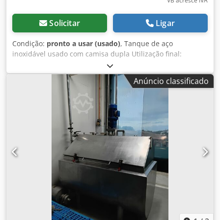
VB acresce IVA
Solicitar
Ligar
Condição:
pronto a usar (usado)
, Tanque de aço
inoxidável usado com camisa dupla Utilização final:
alimentos O RECIPIENTE ESTÁ LIMPO! Item número: 10247
Volume: aprox. 400L Tipo: De pé em pé Material (peças
Anúncio classificado
molhadas): 1.4301 / AISI304 Desenho: Malte duplo Parte
inferior da carroçaria: extremidade da caldeira O solo de
cima: Fundo plano com tampa com dobradiças Pressão de
operação de acordo com a placa de características: ATM
Dimensões do tanque: Diâmetro do contentor: 930mm
altura do cilindro: 450mm Altura total: Ca 1220mm altura
dos pés: 480mm materiais: Interior: 1.4301 / AISI 304 Fora:
1.4301 / AISI 304 instalações: Dedpfjd A Tt Aox Apcjkr
Camisa dupla à volta do cilindro e da parte inferior da
carroçaria Várias conexões Tampa articulada Montagem do
agitador Placa de identificação