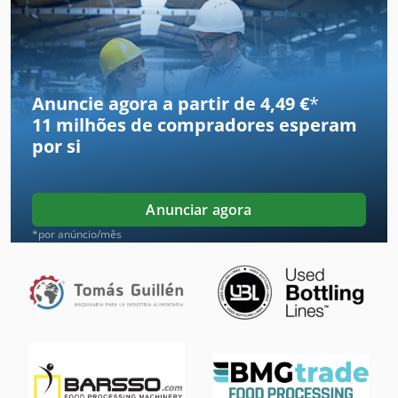
Linha De Produção
Manipulação De
Maquinas De Usinagem
Anuncie agora a partir de 4,49 €
*
11 milhões de compradores
esperam
Materiais De Consumo
por si
Máquina De Fabricação De
Máquinas De Forjamento
Anunciar agora
Processador De Alimentos
*por anúncio/mês
Processamento De Carne
Processamento De Massa
Processamento De Pedra
Produtos De Confeitaria