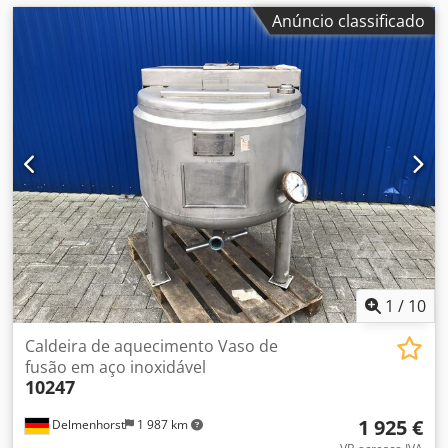
Anúncio classificado
1
/
10
Caldeira de aquecimento Vaso de
fusão em aço inoxidável
10247
1 925 €
Delmenhorst
1 987 km