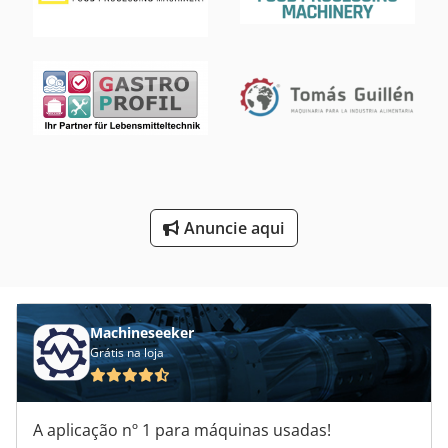
Produção De Energia
Produção De Folheado
Produção De Massa
Produção De Materiais De Construção
Unidade De Processamento
Veículo De Trabalho
Anuncie aqui
Áreas De Aplicação
Machineseeker
Grátis na loja
A aplicação nº 1 para máquinas usadas!