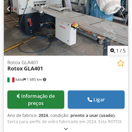
1
/
5
Rotox GLA401
Rotox
GLA401
Itália
1 685 km
Informação de
Ligar
preços
Ano de fabrico:
2024
, condição:
pronto a usar (usado)
,
Serra para perfis de vidro fabricada em 2024. Esta ROTOX
GLA 401 permite o corte simultâneo de 4 perfis de vidro a