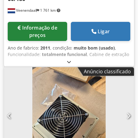
Veenendaal
1 761 km
Informação de
Ligar
preços
Ano de fabrico:
2011
, condição:
muito bom (usado)
,
Funcionalidade:
totalmente funcional
, Cabine de extração
de pó A cabine de extração de pó Interflow protege o
operador contra contaminantes sólidos que podem ser
Anúncio classificado
liberados durante diversas operações. Devido à sua
robustez e confiabilidade, a unidade requer um mínimo
absoluto de manutenção. Além disso, possui um design
sólido e facilidade de operação otimizada. Especialmente
durante operações de pesagem, por exemplo, é possível
ajustar continuamente a velocidade do fluxo de ar através
do painel de controle touchscreen, de modo que o fluxo de
ar não influencie o processo de pesagem. O
funcionamento da cabine de extração de pó baseia-se no
princípio de que a extração do ar na área de trabalho