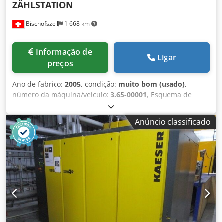
ZÄHLSTATION
Bischofszell
1 668 km
Informação de
Ligar
preços
Ano de fabrico:
2005
, condição:
muito bom (usado)
,
número da máquina/veículo:
3.65-00001
, Esquema de
circuitos n.º: 8.62-00001 Dkjdspr Ut Njpfx Aldsr
Equipamento / outros pormenores: Consiste em: -correia
Anúncio classificado
transportadora de entrada -máquina -estação de
contagem -correia transportadora de saída