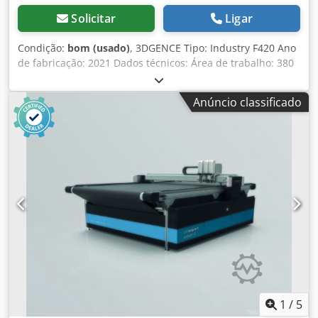
Solicitar
Ligar
Condição:
bom (usado)
, 3DGENCE Tipo: Industry F420 Ano
de fabricação: 2021 Dados técnicos: Área de trabalho: 380
× 380 × 420 mm (60.648 cm³) Dimensões externas (LxPxA):
900 mm x 950 mm x 1950 mm Sistema de impressão:
Anúncio classificado
extrusora dupla equipada com sistema de limpeza
Diâmetro do filamento: 1,75 mm Material de impressão:
PLA, ABS, ASA, PA6/69, PC, filamento ULTEM™, PEEK
Material de suporte: material de suporte solúvel ESM-10,
HIPS Compartimento do filamento: 4 lugares para
filamento com sistema de troca automática Temperatura
do cabeçote de impressão (máx.): 500°C Temperatura da
mesa de impressão (máx.): 180°C Temperatura da câmara
de trabalho (máx.): 180°C (aquecimento ativo) Temperatura
da câmara de filamento (máx.): 50°C Condição: usado
Djdpfx Aezg Tzlsldokr Inclui: (ver fotos) Peso: 350 kg
(Reservamo-nos o direito de alterações e possíveis erros
nos dados técnicos!) Para mais perguntas, estamos à
disposição por telefone.
1
/
5