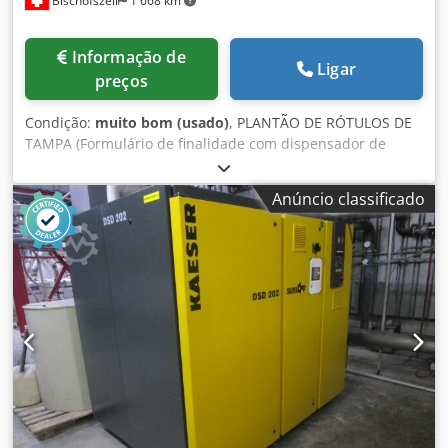
Bischofszell
1 668 km
Informação de
Ligar
preços
Condição:
muito bom (usado)
, PLANTÃO DE RÓTULOS DE
TAMPA (Formulário de finalidade com dispensador de
rótulos Schleuter) JG: aprox. 1990 Capacidade: 100
copos/tampas por min. Equipamento / outros pormenores:
Anúncio classificado
Composto por: - desempilhador - unidade de etiquetagem
- Unidade de empilhamento Djdpfx Alen D E Hpsdjkr