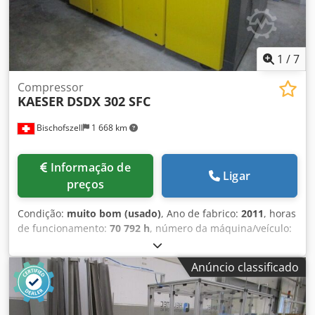
1
/
7
Compressor
KAESER
DSDX 302 SFC
Bischofszell
1 668 km
Informação de
Ligar
preços
Condição:
muito bom (usado)
, Ano de fabrico:
2011
, horas
de funcionamento:
70 792 h
, número da máquina/veículo:
1001
, Nº do artigo: DSDX.2C Equipamento / Informações
adicionais: O compressor é refrigerado a água e possui
Anúncio classificado
sistema de recuperação de calor. Potência nominal: 160,0
kW Velocidade do motor: 1500 rpm Pressão máxima de
operação: 8,5 bar Dodpsyhpppofx Aldjkr Temperatura