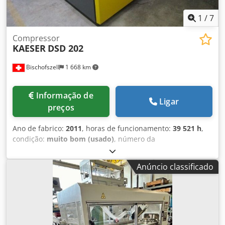
1
/
7
Compressor
KAESER
DSD 202
Bischofszell
1 668 km
Informação de
Ligar
preços
Ano de fabrico:
2011
, horas de funcionamento:
39 521 h
,
condição:
muito bom (usado)
, número da
máquina/veículo:
1002
, Artigo nº: DSD.2C Dedpfx
Aoyhpqtjldskr Equipamento / mais informações: O
Anúncio classificado
compressor é refrigerado a água e possui recuperação de
calor. Potência nominal: 110,0 kW Velocidade do motor:
1485 rpm Pressão máxima de operação: 8,5 bar
Temperatura ambiente: 3°C/45°C