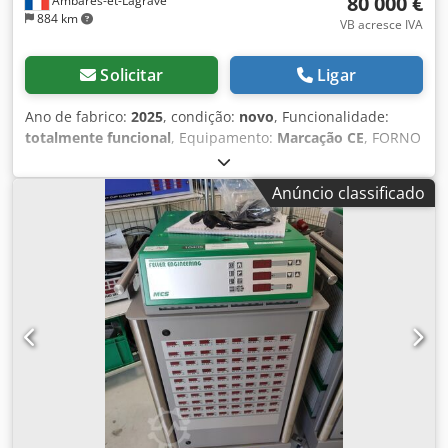
80 000 €
Ambarès-et-Lagrave
884 km
VB acresce IVA
Solicitar
Ligar
Ano de fabrico:
2025
, condição:
novo
, Funcionalidade:
totalmente funcional
, Equipamento:
Marcação CE
, FORNO
ROTATIVO DE PIROLÍTICA PARA PNEUS OU PLÁSTICOS,
CAPACIDADE DE 4 TONELADAS POR LOTES, NOVO, NUNCA
Anúncio classificado
UTILIZADO, COM QUEIMADORES DE ÓLEO DE PIROLÍTICA,
CONTROLO POR SOFTWARE, SISTEMA DE CARREGAMENTO
DE PNEUS DISPONÍVEL. TAMBÉM DISPONÍVEL FORNO DE
PIROLÍTICA DE TESTE DE 10 KG PARA TRANSFORMAR
PNEUS E MATERIAIS PLÁSTICOS EM ÓLEO DE PIROLÍTICA.
TAMBÉM DISPONÍVEL MINI REFINARIA PARA
TRANSFORMAR ÓLEO DE PIROLÍTICA EM DIESEL, COM UMA
CAPACIDADE DE 10 KG. PRODUÇÃO TAMBÉM DE NEGRO DE
FUMO, RECICLAGEM DE AÇO. PODE SER VISTO SOB
AGENDAMENTO EM BORDEAUX, FRANÇA. Dkjdjzmlqlopfx
Aldor