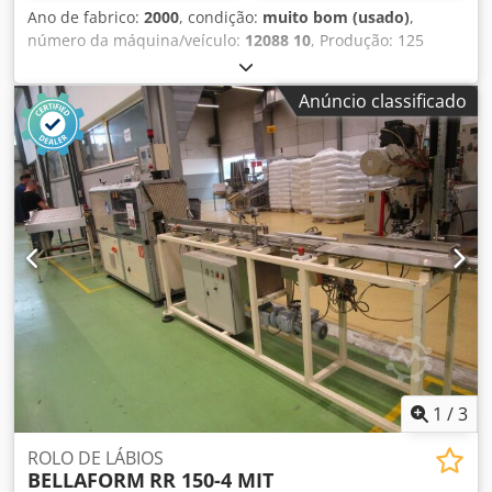
Ano de fabrico:
2000
, condição:
muito bom (usado)
,
número da máquina/veículo:
12088 10
, Produção: 125
xícaras por minuto (bruto) Consiste em: -Empilhador -
Dispensador de etiquetas para piso -Dispensadores de
Anúncio classificado
etiquetas laterais 1 + 2 e 3 + 4 Dodjn D Hczopfx Aldokr -
Estação para colagem final das etiquetas laterais (sistema
de passar a ferro) - Posto de controle com vigilância por
câmera -Empilhador com balcão - Transportador de saída
do produto acabado A máquina também pode rotular
copos redondos (160-180°, ao redor). Altura do copo: 120-
130 mm
1
/
3
ROLO DE LÁBIOS
BELLAFORM
RR 150-4 MIT