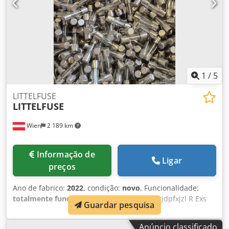
1
/
5
LITTELFUSE
LITTELFUSE
Wien
2 189 km
Informação de
Ligar
preços
Ano de fabrico:
2022
, condição:
novo
, Funcionalidade:
totalmente funcional
, Fusível Littelfuse. Dkjdpfxjzl R Exs
Guardar pesquisa
Aldsr Os fusíveis são concebidos para uma tensão de 250 V
CA. 10 unidades – preço: 5 €.
Anúncio classificado