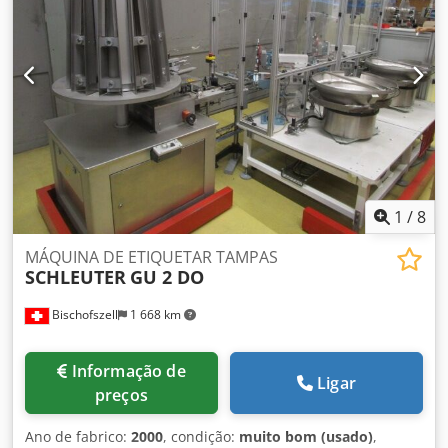
ambiente: 3°C/45°C
1
/
8
MÁQUINA DE ETIQUETAR TAMPAS
SCHLEUTER
GU 2 DO
Bischofszell
1 668 km
Informação de
Ligar
preços
Ano de fabrico:
2000
, condição:
muito bom (usado)
,