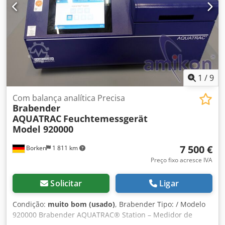
1
/
9
Com balança analítica Precisa
Brabender
AQUATRAC
Feuchtemessgerät
Model 920000
7 500 €
Borken
1 811 km
Preço fixo acresce IVA
Solicitar
Ligar
Condição:
muito bom (usado)
, Brabender Tipo: / Modelo
920000 Brabender AQUATRAC® Station – Medidor de