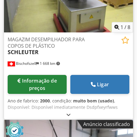
admissão: 440 m3/h Velocidade do ventilador: 2920 rpm
Nível de ruído: aprox. 79 dB (A) Dados do motor: 7,5 kW,
2.930 rpm, 400/690 V, 50 Hz, IP 55 Classe ISO F, B3, KKL
1
/
8
MAGAZIM DESEMPILHADOR PARA
COPOS DE PLÁSTICO
SCHLEUTER
Bischofszell
1 668 km
Informação de
Ligar
preços
Ano de fabrico:
2000
, condição:
muito bom (usado)
,
Disponível: Disponível imediatamente Dsdpfxeyrfwws
Aldekr
Anúncio classificado