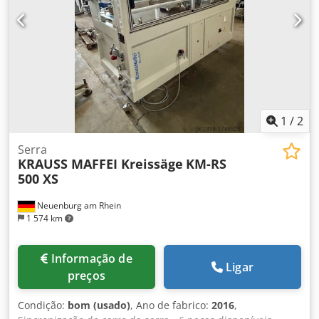
1
/
2
Serra
KRAUSS MAFFEI Kreissäge
KM-RS
500 XS
Neuenburg am Rhein
1 574 km
Informação de
Ligar
preços
Condição:
bom (usado)
, Ano de fabrico:
2016
,