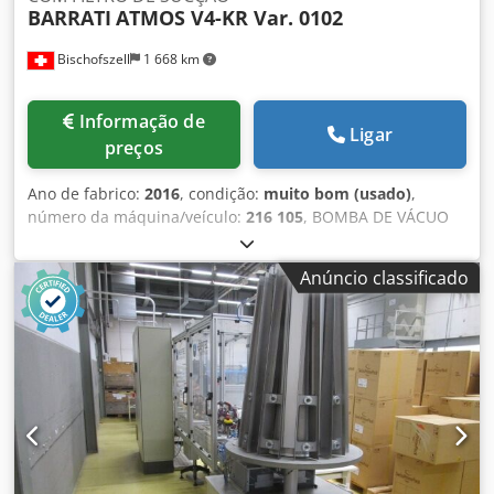
BARRATI
ATMOS V4-KR Var. 0102
Bischofszell
1 668 km
Informação de
Ligar
preços
Ano de fabrico:
2016
, condição:
muito bom (usado)
,
número da máquina/veículo:
216 105
, BOMBA DE VÁCUO
BARRATI COM ESTRUTURA COM FILTRO DE SUCÇÃO E
SILENCIADOR Equipamentos / mais informações: Soprador
Anúncio classificado
de raízes abdominais. compressão sem óleo e sem
desgaste, refrigerado a ar, transmissão por correia em V
com trilhos de tensão e protetor de cinto e dois estágios
Silenciador de ar de exaustão incluindo os seguintes
acessórios: -Válvula de alívio de vácuo -chupar. Filtro fino
3" - Peça de conexão com rosca interna de 3" -Homem da
primavera de Bourbon. -1..0 bar, preenchido com glicerina
Djdpshqmghefx Aldskr -Motor de acionamento Dados dos
fãs: máx. pressão negativa: 500 mbar, abs. Volume de