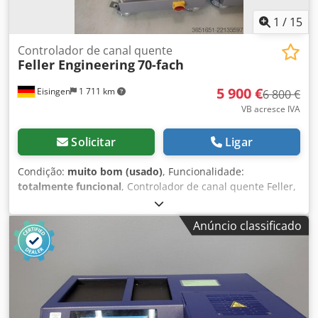
1
/
15
Controlador de canal quente
Feller Engineering
70-fach
5 900 €
Eisingen
1 711 km
6 800 €
VB acresce IVA
Solicitar
Ligar
Condição:
muito bom (usado)
, Funcionalidade:
totalmente funcional
, Controlador de canal quente Feller,
modelo de 70 zonas. Preparado para expansão até 80
zonas! Dkjdpfxszdu Hqo Aldsr Em excelente estado,
Anúncio classificado
proveniente de uma fábrica de moldagem por injeção em
sala limpa, especializada em equipamentos médicos. O
preço de compra original era superior a 20.000 €.