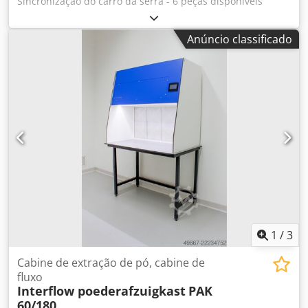
Sincronização do carro da serra - 6 peças disponíveis
Dodpfx Aouzxrgjldekr
Anúncio classificado
1
/
3
Cabine de extração de pó, cabine de
fluxo
Interflow poederafzuigkast
PAK
60/180