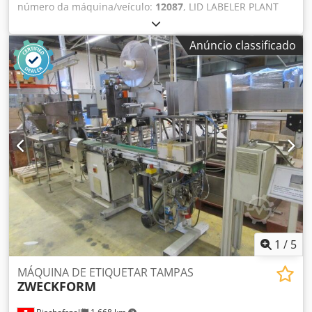
número da máquina/veículo:
12087
, LID LABELER PLANT
SLIDER GU 2 DO WITH 2x LOOP INSERTING STATIONS
Capacidade: 90 tampas por min. (colheres inseridas na
Anúncio classificado
diagonal) Composto por: -empilhador Dkedpfen Awndox
Alder -2 estações de inserção de colheres -etiquetadora -
estação de entrega
1
/
5
MÁQUINA DE ETIQUETAR TAMPAS
ZWECKFORM