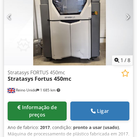
possíveis resultados de medição muito precisos e estáveis
– mesmo com pesos muito pequenos. Dados Técnicos: -
Capacidade máxima: 120 g - Legibilidade: 0,0001 g (0,1 mg)
- Peso mínimo: 0,01 g - Visor digital - Função tara -
Interface RS232 - Alimentação: 12 V DC / 6 W - Condição:
usado Conteúdo da entrega: (veja foto) (Sujeito a
alterações e erros nas especificações técnicas!) Outras
dúvidas podem ser esclarecidas por telefone.
1
/
8
Stratasys FORTUS 450mc
Stratasys
Fortus 450mc
Reino Unido
1 685 km
Informação de
Ligar
preços
Ano de fabrico:
2017
, condição:
pronto a usar (usado)
,
Máquina de processamento de plástico fabricada em 2017.