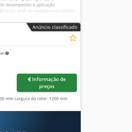
 do desempenho e aplicação
ET (máx. 4 t/h de rendimento) e filmes
 comprimento Tamisagem padrão: furos
Anúncio classificado
 km
Solicitar mais imagens
Informação de
preços
 500 mm Largura do rotor: 1200 mm