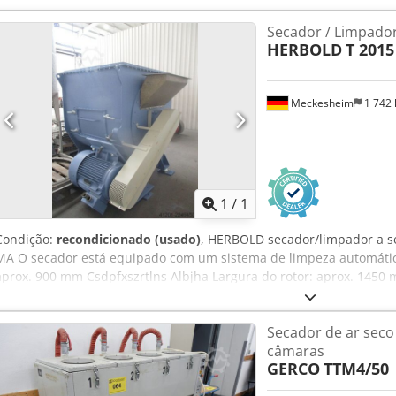
Secador / Limpador
HERBOLD
T 2015
Meckesheim
1 742
Solicitar m
1
/
1
Condição:
recondicionado (usado)
, HERBOLD secador/limpador a se
MA O secador está equipado com um sistema de limpeza automática
aprox. 900 mm Csdpfxszrtlns Albjha Largura do rotor: aprox. 145
Secador de ar seco
câmaras
GERCO
TTM4/50