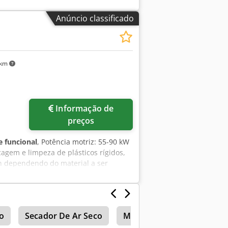
agem padrão: furos redondos de 2,5
Anúncio classificado
 km
Solicitar mais imagens
Informação de
preços
 funcional
, Potência motriz: 55-90 kW
agem e limpeza de plásticos rígidos,
/h dependendo do material a ser
ão
Secador De Ar Seco
Motan
Secador De Ar