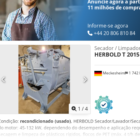
Anuncie agora a parti
11 milhões de compr
Informe-se agora
+44 20 806 810 84
Secador / Limpador
HERBOLD
T 2015
Meckesheim
1 742
1
/
4
Condição:
recondicionado (usado)
, HERBOLD Secador/Lavador/Seca
do motor: 45-132 kW, dependendo do desempenho e aplicação reque
Secagem e limpeza de plásticos rígidos, flocos de PET (máx. 4 t/h de