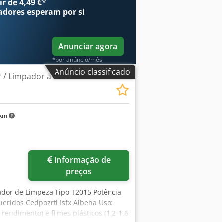
r de 4,49 €
*
adores
esperam por si
Anunciar agora
*por anúncio/mês
Anúncio classificado
 / Limpador a seco
 km
Informação de
preços
dor de Limpeza Tipo T2015 Potência
ridos Cedpozrtl Isfx Albeha Uso:
 rendimento) e filmes plásticos (1,2-1,6