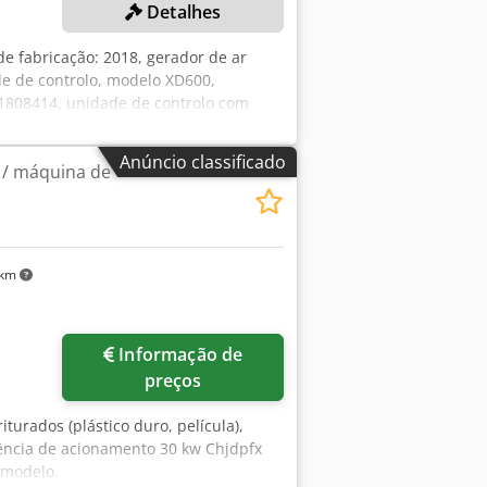
Detalhes
e fabricação: 2018, gerador de ar
de de controlo, modelo XD600,
e 1808414, unidade de controlo com
0 l, 2 depósitos/funis de
, modelo Hopper Loader, 2 bombas de
Anúncio classificado
 / máquina de
30CPB e FC300PB, estação de
ntrolo central, modelo Logic Server,
jpfx Albja +++ Atenção: o
 km
Informação de
preços
iturados (plástico duro, película),
tência de acionamento 30 kw Chjdpfx
 modelo.