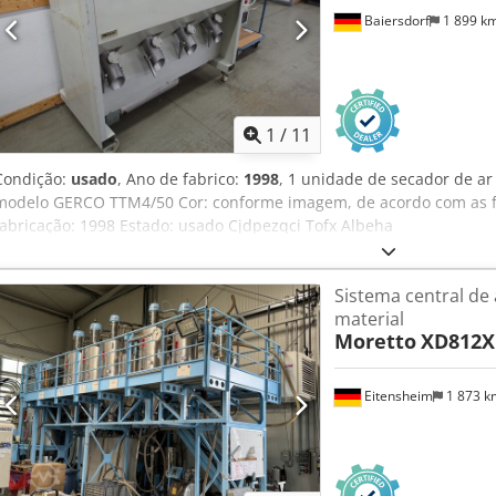
Baiersdorf
1 899 k
1
/
11
Condição:
usado
, Ano de fabrico:
1998
, 1 unidade de secador de ar
modelo GERCO TTM4/50 Cor: conforme imagem, de acordo com as fo
fabricação: 1998 Estado: usado Cjdpezqci Tofx Albeha
Sistema central de
material
Moretto
XD812X
Eitensheim
1 873 