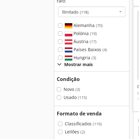
raio:
Ilimitado
(118)
Alemanha
(70)
Polónia
(19)
Áustria
(17)
Países Baixos
(4)
Hungria
(3)
Mostrar mais
Condição
Novo
(3)
Usado
(115)
Formato de venda
Classificados
(116)
ers Secador
Secador
Koch Bohrer
Koch
Leilões
(2)