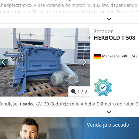
Chedpfezrtmxox Albsa Potência do motor: 45-132 kW, dependendo
requeridos Uso: Secagem e limpeza de plásticos rígidos, flocos de P
plásticos (1,2-1,6 t/h) Rotor: 1200 mm de diâmetro x 2300 mm de
redondos de 2,5 mm Com transmissão por correia trapezoidal
Secador
HERBOLD
T 508
Meckesheim
1 742
1
/
2
Condição:
usado
, kW: 30 Codpfxjzrtmlo Albeha Diâmetro do rotor:
Venda já o secador