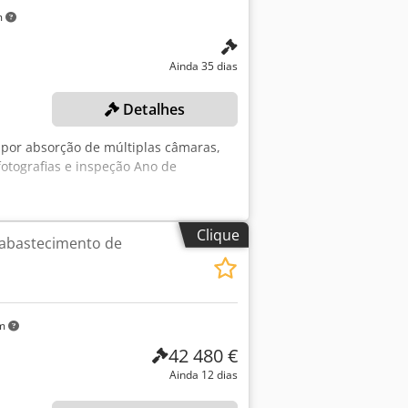
m
Ainda 35 dias
Detalhes
 por absorção de múltiplas câmaras,
tografias e inspeção Ano de
Clique
 abastecimento de
km
42 480 €
Ainda 12 dias