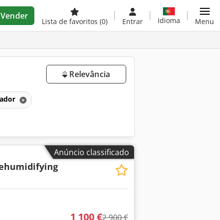
Vender
Idioma
Lista de favoritos
(0)
Entrar
Menu
Relevância
cador
Anúncio classificado
ehumidifying
1 100 €
2 900 €