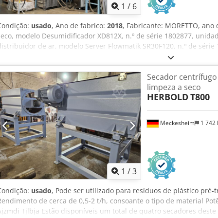
1
/
6
Condição:
usado
, Ano de fabrico:
2018
, Fabricante: MORETTO, ano d
seco, modelo Desumidificador XD812X, n.º de série 1802877, unida
distribuidor de ar, modelo Server Flowmatik SR30F120, n.º de séri
ecrã tátil, 7 funis de secagem, capacidade 1x 1.100 l, 2x 480 l, 2x 36
armazenamento, 1x 180 l, 1x 120 l, 7 equipamentos de transporte
Secador centrífugo
vácuo, modelo VTS50W3 ou VTN40W3, 2 filtros ciclónicos, modelo C
limpeza a seco
distribuição, tubulação para as máquinas de injeção, armário de co
HERBOLD
T800
plataforma de armazenamento com acesso por escadas. Chsdozn Arv
equipamento faz parte de um leilão online! +++
Meckesheim
1 742
1
/
3
Condição:
usado
, Pode ser utilizado para resíduos de plástico pré-tr
Rendimento de cerca de 0,5-2 t/h, consoante o tipo de material Po
Ajzmdi Tjlbja Estão disponíveis um total de quatro secadores deste