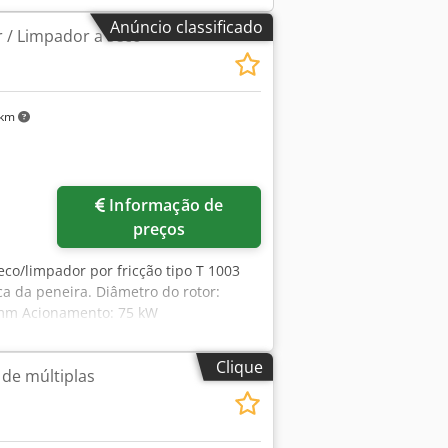
Anúncio classificado
 / Limpador a seco
 km
ais imagens
Informação de
preços
co/limpador por fricção tipo T 1003
 da peneira. Diâmetro do rotor:
0 mm Acionamento: 75 kW
Clique
 de múltiplas