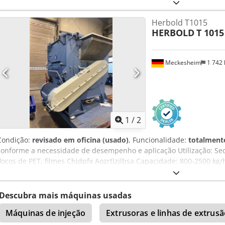
t/h) Rotor: 1200 mm de diâmetro x 2300 mm de comprimento Tamis
mm Com transmissão por correia trapezoidal
Herbold T1015
HERBOLD
T 1015
Meckesheim
1 742
1
/
2
Condição:
revisado em oficina (usado)
, Funcionalidade:
totalmente
conforme a necessidade de desempenho e aplicação Utilização: Sec
flocos de PET, filmes Chjdpfx Aozrtlzjlbsa Capacidade: 800-2500 kg
processado
Descubra mais máquinas usadas
Máquinas de injeção
Extrusoras e linhas de extrus