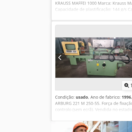
KRAUSS MAFFEI 1000 Marca: Krauss Maf
Capacidade de plastificação: 144 g/s 
Distância entre colunas horizontal: 14
1960 mm Altura da placa: 1710 mm De
500/1200 mm Ano: 2006
Condição:
usado
, Ano de fabrico:
1996
ARBURG 221 M 250-55. Força de fixação 
controlo (sem ecrã). Vendida no estad
que seja vendida entretanto. Pode ser
9h00 às 16h30, de segunda a sexta-feir
Garenne, França. Preço: 1000€, com c