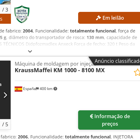
1
/
3
Em leilão
9
s
de fabrico:
2004
, Funcionalidade:
totalmente funcional
, força de
5 g
, diâmetro do transportador de rosca:
130 mm
, capacidade de
S TÉCNICOS Djdpfozmxdlex Anxeck Força de fecho: 320 t Peso da
so: 130 mm Desempenho: 17.000 pré-formas/h DETALHES DA
estágios EQUIPAMENTO Conjunto de extração Esteira
Anúncio classifica
Máquina de moldagem por injeção
T-M4-72-E Pode ser selecionada uma das duas opções de molde:
KraussMaffei
KM 1000 - 8100 MX
ara garrafas de 30,8 g PCO 1810 ou 1881 (modelo curto, anel de
os) Opção 2: 72 conjuntos de núcleos para garrafas de 27,8 g PCO
argalo de 28 mm, garrafas de 1,0 litro) Nota: Além da máquina,
España
400 km
refecimento são necessários para iniciar a produção.
Informação de
preços
1
/
5
 fabrico:
2006
, Funcionalidade:
totalmente funcional
, INJETORA