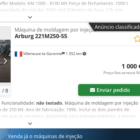
fei Modelo: KM 1000 - 8100 MX Força de fechamento: 1000 t
Capacidade de injeção: 5453 cm3 Diâmetro do fuso: 115 mm
00 mm Distância entre colunas vertical: 1150 mm Largura da placa:
dpfxszg Uzye Anxsck Espessura mínima/máxima do molde:
Anúncio classifica
Máquina de moldagem por injeção
Arburg
221M250-55
Villeneuve-la-Garenne
1 352 km
1 000 
Preço fixo acresce I
Enviar pedido
1
/
8
, Funcionalidade:
não testado
, Máquina de moldagem por injeção
de 250 kN. Ano de fabricação: 1996. Inclui os dois painéis de
o em que se encontra, disponível para entrega imediata, a menos
 visitada e inspecionada no nosso armazém, que está aberto das
a. Endereço: 11/14 Avenue Marcelin Berthelot, 92390 Villeneuve-la
arregamento no seu camião. Não hesite em contactar-nos se
Venda já o máquinas de injeção