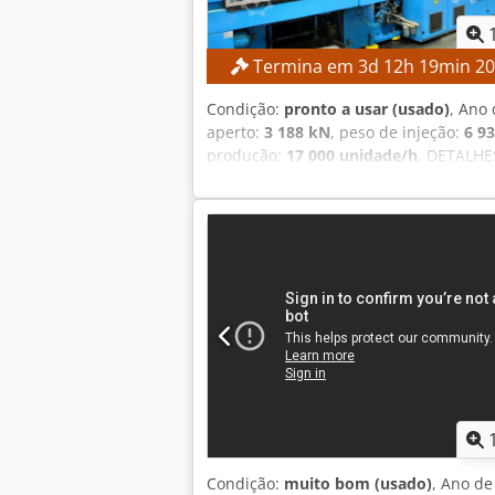
Termina em
3
d
12
h
19
min
1
Condição:
pronto a usar (usado)
, Ano 
aperto:
3 188 kN
, peso de injeção:
6 93
produção:
17 000 unidade/h
, DETALHE
injeção: 6.935 g Diâmetro do parafu
MÁQUINA Dimensões: 72 cavidades, 4 
transportadora LT/h 1825 Robô TPS TR
Opção 1: Molde MHT de 72 cavidades p
gargalo de 28 mm, garrafas de 1,5 litr
1810 ou 1881 (modelo curto, anel de g
apenas um secador e um sistema de ar
Condição:
muito bom (usado)
, Ano de