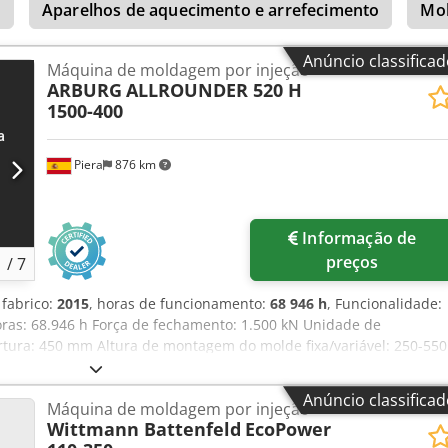
o
Aparelhos de aquecimento e arrefecimento
Mol
 bico: 10 mm • Diâmetro interno do bico: 4 mm
Anúncio classifica
Máquina de moldagem por injeção
ARBURG
ALLROUNDER 520 H
1500-400
Piera
876 km
Informação de
preços
1
/
7
 fabrico:
2015
, horas de funcionamento:
68 946 h
, Funcionalidade:
ras: 68.946 h Força de fechamento: 1.500 kN Unidade de
rtura: 450 mm Altura de montagem do molde fixa/variável: 250-550
l: 700-1000 mm Distância entre colunas: 520 x 520 mm Placas porta
mm Peso máximo da metade móvel do molde: 1.000 kg Força – curso
Anúncio classifica
Máquina de moldagem por injeção
clo vazio: mínimo 1,5 s – 364 Diâmetro do fuso: 40 mm
Wittmann Battenfeld
EcoPower
urso do fuso: 160 mm Volume de injeção calculado: 201 cm³ Peso