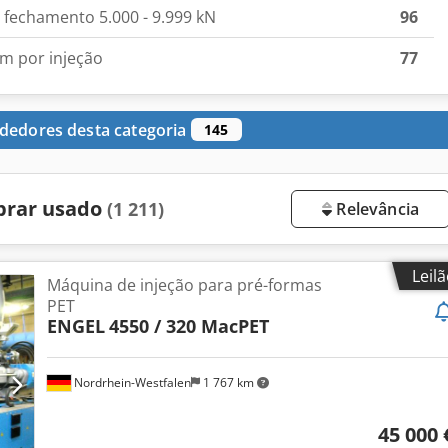
 fechamento 5.000 - 9.999 kN
96
m por injeção
77
dedores desta categoria
145
prar usado
(1 211)
Relevância
Leil
Máquina de injeção para pré-formas
PET
ENGEL
4550 / 320 MacPET
Nordrhein-Westfalen
1 767 km
45 000 