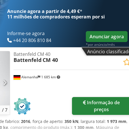
fx Aoztgpcsnxock
Anuncie agora a partir de 4,49 €
*
11 milhões de compradores
esperam por si
Informe-se agora
Anunciar agora
+44 20 806 810 84
*por anúncio/mês
Anúncio classifica
Battenfeld CM 40
Battenfeld
CM 40
Alemanha
1 685 km
Informação de
preços
1
/
7
de fabrico:
2016
, força de aperto:
350 kN
, largura total:
1 973 mm
,
0 kg
, comprimento do produto (máx.):
1 300 mm
, Máquina de