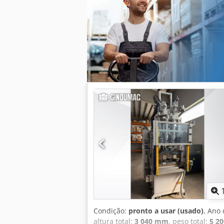
necessitar de mais informações. Dsdp
Condição:
pronto a usar (usado)
, Ano 
altura total:
3 040 mm
, peso total:
5 20