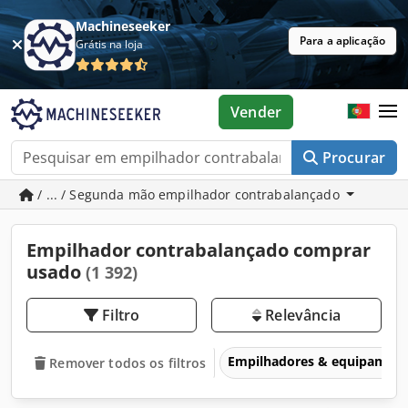
Machineseeker
Para a aplicação
Grátis na loja
Vender
Procurar
/ ... / Segunda mão empilhador contrabalançado
Empilhador contrabalançado comprar
usado
(1 392)
Filtro
Relevância
Empilhadores & equipament
Remover todos os filtros