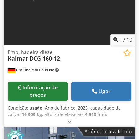
1
/
10
Empilhadeira diesel
Kalmar
DCG 160-12
Crailsheim
1 809 km
Informação de
Ligar
preços
Condição:
usado
, Ano de fabrico:
2023
, capacidade de
carga:
16 000 kg
, altura de elevação:
4 540 mm
,
comprimento total:
8 090 mm
, · Largura da via (cc),
dianteira – traseira (mm) 1855 – 1960 · Raio de giro,
Anúncio classificado
externo – interno (mm) 5175 – 600 · Altura com inclinação