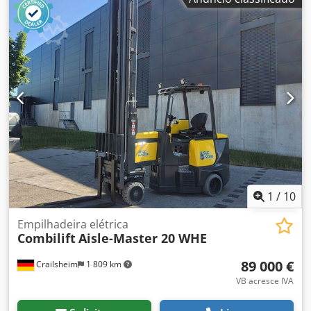
Altura de elevação (mm): 6.300 Capacidade de carga (kg):
15.000 Dwjdpfx Abjztgmzjqoa
1
/
10
Empilhadeira elétrica
Combilift
Aisle-Master 20 WHE
89 000 €
Crailsheim
1 809 km
VB acresce IVA