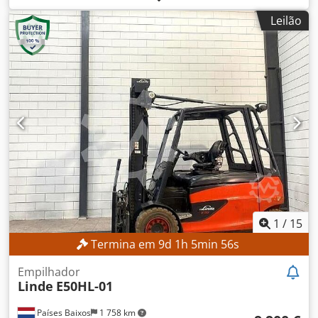
4 812 h
, capacidade de carga:
3 500 kg
, altura de elevação:
Leilão
5 010 mm
, elevação livre:
1 780 mm
, tipo de mastro:
triplex
, comprimento do garfo:
1 600 mm
, DETALHES
TÉCNICOS Capacidade de elevação: 3.500 kg Altura de
elevação: 5.010 mm Elevação livre: 1.780 mm Altura de
passagem: 2.350 mm Comprimento dos garfos: 1.600 mm
Largura mínima dos garfos: 560 mm Largura máxima dos
garfos: 2.080 mm DETALHES DA MÁQUINA Mastro: Triplex
Djdozrml Iopfx Abqewa Tipo de combustível: Elétrico Tipo
de bateria: 5 PzS 775 Ano de fabricação da bateria: 2017
Capacidade da bateria: 775 Ah Tensão da bateria: 80 V
Número de rodas: 4 Dimensões e peso Dimensões (C x L x
A): 3.805 x 1.340 x 2.370 mm Peso em vazio: 6.171 kg Horas
de operação: 4.812 h EQUIPAMENTO Dispositivo adicional:
Rotador com ajuste de garfos Cabine completa
1
/
15
Aquecimento Luzes de trabalho Mastro triplex com
Termina em
9
d
1
h
5
min
54
s
elevação livre Rotador com ajuste de garfos Pneus que não
deixam marcas Documentação Marcação CE
Empilhador
Linde
E50HL-01
Países Baixos
1 758 km