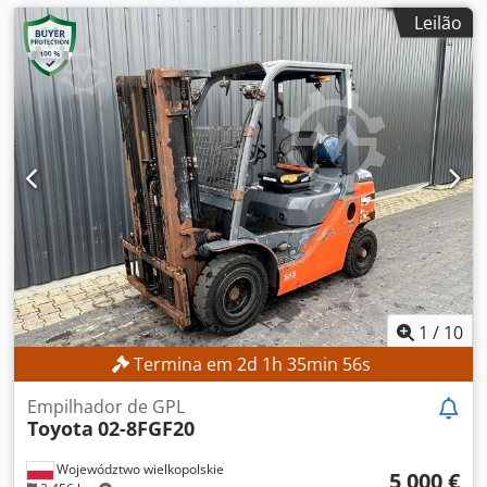
Leilão
1
/
10
Termina em
2
d
1
h
35
min
54
s
Empilhador de GPL
Toyota
02-8FGF20
Województwo wielkopolskie
5 000 €