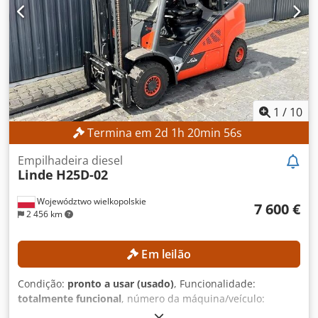
1
/
10
Termina em
2
d
1
h
20
min
54
s
Empilhadeira diesel
Linde
H25D-02
Województwo wielkopolskie
7 600 €
2 456 km
Em leilão
Condição:
pronto a usar (usado)
, Funcionalidade:
totalmente funcional
, número da máquina/veículo:
H2X392H00704
, Ano de fabrico:
2017
, horas de