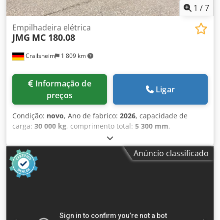
de trabalho Marcação CE
1
/
7
Empilhadeira elétrica
JMG
MC 180.08
Crailsheim
1 809 km
Informação de
Ligar
preços
Condição:
novo
, Ano de fabrico:
2026
, capacidade de
carga:
30 000 kg
, comprimento total:
5 300 mm
,
Empilhador elétrico JMG MC 180.08 Tipo de tração: elétrico
Ano de fabricação: 2026 Dedsztgm Ispfx Abqewa
Anúncio classificado
Capacidade de carga (kg): 30.000 Altura de elevação (mm):
11.000