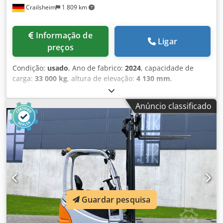
Crailsheim
1 809 km
Informação de
Ligar
preços
Condição:
usado
, Ano de fabrico:
2024
, capacidade de
carga:
33 000 kg
, altura de elevação:
4 130 mm
,
comprimento total:
9 950 mm
, · Distância do centro de
carga: 1200 mm · Distância de carga, centro do eixo motriz
Anúncio classificado
até o garfo 1125 mm · Distância central 4750 mm · Carga
por eixo, carga frontal 20.500 kg · Carga por eixo, carga
traseira 68.800 kg · Carga por eixo, frontal sem carga
21.000 kg · Carga por eixo traseiro sem carga 4800 kg ·
Largura da esteira dianteira/traseira 2540/2440 mm ·
Pressão dos pneus 1,0 Mpa · Inclinação do mastro, α =
para frente / β = para trás 5/10 graus · Altura do assento
2300 mm · Altura ao inclinar a cabine EGO / OHG 3800 mm
· Largura ao inclinar a cabine EGO / OHG 3800 mm ·
Guardar pesquisa
Largura sobre os braços dos garfos, mín./máx. ·
Deslocamento lateral ± com largura sobre os garfos