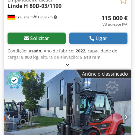
Linde
H 80D-03/1100
115 000 €
Crailsheim
1 809 km
VB acresce IVA
Solicitar
Ligar
Condição:
usado
, Ano de fabrico:
2022
, capacidade de
carga:
8 000 kg
, altura de elevação:
5 510 mm
,
comprimento total:
5 700 mm
, · Controle de pedal duplo
para frente e para trás · frenagem hidrostática Joysticks
Anúncio classificado
integrados no apoio de braço · Visor antirreflexo com
informações sobre conteúdo do tanque, hora, horas de
operação, informações de serviço, etc. Bomba de
deslocamento variável para menor consumo de energia ·
Sistema de Proteção de Motores Linde (LEPS):
Monitoramento · Aviso e redução de potência quando
vários parâmetros de desempenho, como nível/pressão do
óleo do motor, nível/temperatura da água de resfriamento,
temperatura do óleo hidráulico e vácuo do filtro de ar, são
excedidos ou reduzidos. · Alta segurança e estabilidade