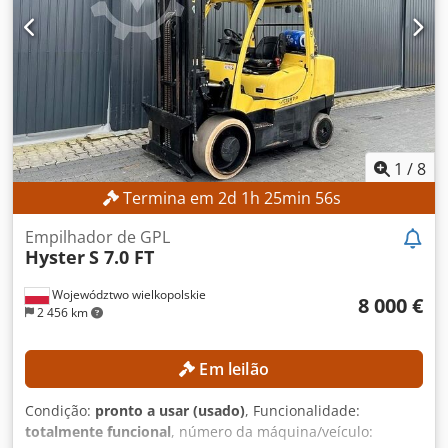
Dsdpezrgcyefx Abqewa Tipo de motorização: Motor a
combustão interna Altura total: 3.600 mm EQUIPAMENTO
Deslocador lateral Ajustador de garfos Aquecimento
Cabine fechada Referência externa: SL13276SP
1
/
8
Termina em
2
d
1
h
25
min
54
s
Empilhador de GPL
Hyster
S 7.0 FT
Województwo wielkopolskie
8 000 €
2 456 km
Em leilão
Condição:
pronto a usar (usado)
, Funcionalidade:
totalmente funcional
, número da máquina/veículo: