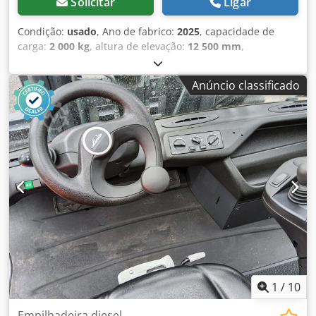
Solicitar
Ligar
Condição:
usado
, Ano de fabrico:
2025
, capacidade de
carga:
2 000 kg
, altura de elevação:
12 500 mm
,
comprimento total:
4 000 mm
, Empilhador elétrico
Combilift Aisle-Master 20 WHE Motorização: Elétrica Ano
Anúncio classificado
de fabricação: 2025 Altura de elevação (mm): 12.500
Capacidade de carga (kg): 2.000 Dwedpfxoztgmne Abqsa
1
/
10
Empilhadeira diesel