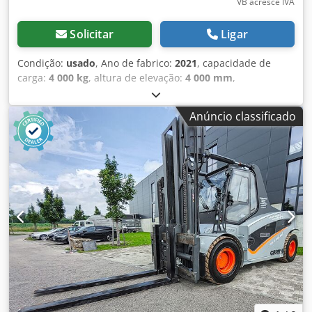
VB acresce IVA
Solicitar
Ligar
Condição:
usado
, Ano de fabrico:
2021
, capacidade de
carga:
4 000 kg
, altura de elevação:
4 000 mm
,
comprimento total:
4 000 mm
, - Velocidade com/sem carga
24 km/h - Teto de cabine de plástico, aquecimento -
Anúncio classificado
Válvulas 3 - Capacidade de carga nominal/carga nominal
5000 kg - Distância do centro de carga 500 mm - Distância
de carga 567 mm - Carga por eixo carregada kg 10780/1360
- Carga por eixo descarregada kg 3300/4060 - Largura da
via mm 1180 Dsdpfx Absztgfqsqewa - Largura da via mm
1190 - Inclinação do mastro/carrinho do garfo α/β ° 6/12 -
Altura do assento em relação ao SIP/altura do suporte mm
1315 - Altura do acoplamento mm 380 - Largura do
corredor para paletes 1000 x 1200 transversalmente Ast
mm 4597 - Largura do corredor para paletes 800 x 1200
longitudinalmente Ast mm 4797 - Raio de giro mm 2830 -
Distância mínima do ponto de articulação mm 900 -
Velocidade de condução com carga/descarregamento
Km/h 22/24 - Velocidade de elevação com