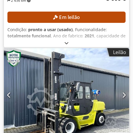
2 456 km
Em leilão
Condição:
pronto a usar (usado)
, Funcionalidade:
totalmente funcional
, Ano de fabrico:
2021
, capacidade de
carga:
2 000 kg
, altura de elevação:
4 300 mm
, elevação
livre:
1 330 mm
, tipo de mastro:
triplex
, altura de
Leilão
construção:
1 975 mm
, Sem preço mínimo – venda
garantida ao maior lance! Dsdpfxezrgddo Abqewa
DETALHES TÉCNICOS Capacidade de carga: 2.000 kg Altura
de elevação: 4.300 mm Elevação livre: 1.330 mm Altura
total: 1.975 mm DETALHES DA MÁQUINA Tipo de
combustível: Gás Tipo de mastro: Triplex Classe ISO: 2
Intervalo de capacidade de carga da classe ISO 2: 1.000–
2.500 kg EQUIPAMENTO 3.ª válvula Referência externa:
SL15670SLO