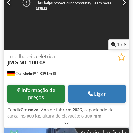
1
/
8
Empilhadeira elétrica
JMG
MC 100.08
Crailsheim
1 809 km
Informação de
Ligar
preços
Condição:
novo
, Ano de fabrico:
2026
, capacidade de
carga:
15 000 kg
, altura de elevação:
6 300 mm
,
comprimento total:
6 430 mm
, Empilhadeira elétrica JMG
MC 100.08 Propulsão: Elétrica Ano de fabricação: 2026
Anúncio classificado