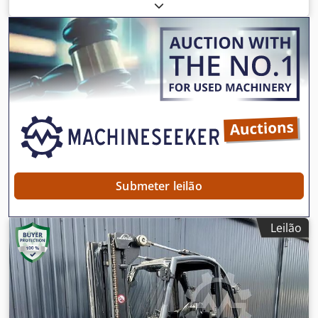
G024V02010N
, Ano de fabrico:
2015
, horas de
funcionamento:
9 371 h
, capacidade de carga:
7 000 kg
,
altura de elevação:
7 100 mm
, elevação livre:
1 845 mm
,
tipo de combustível:
gás
, tipo de mastro:
triplex
, altura de
construção:
3 500 mm
, Sem preço mínimo – venda
garantida ao melhor lance! DETALHES TÉCNICOS
Capacidade de carga: 7.000 kg Altura máxima de elevação:
7.100 mm Elevação livre: 1.845 mm DETALHES DA
MÁQUINA Tipo de mastro: Triplex Classe ISO: 4 (5.000–
10.000 kg) Tipo de transmissão: Motor a combustão interna
Altura total: 3.500 mm EQUIPAMENTO Dwodszrgcmjpfx
Abqja 3. Válvula hidráulica 4. Válvula hidráulica Referência
externa: SL13128SP
Submeter leilão
Leilão