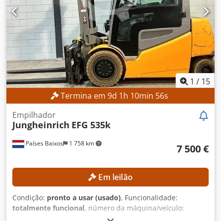
1
/
15
Termina em
9
d
1
h
10
min
54
s
Empilhador
Jungheinrich
EFG 535k
Países Baixos
1 758 km
7 500 €
Em leilão
Condição:
pronto a usar (usado)
, Funcionalidade:
totalmente funcional
, número da máquina/veículo:
FN552582
, Ano de fabrico:
2017
, horas de funcionamento: