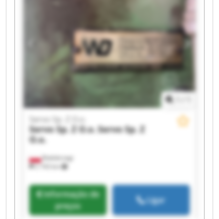
1
/
1
Servo Sp. Z O.o.
Servo Sp. Z O.o.
Servo Sp. Z
O.o.
Białobrzegi
2 743 km
Informação de
Ligar
preços