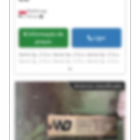
Białobrzegi
2 743 km
Informação de
Ligar
preços
Servo Sp. Z O.o. Servo Sp. Z O.o. Servo Sp. Z O.o.
Servo Sp. Z O.o. Servo Sp. Z O.o. Servo Sp. Z O.o.
Servo Sp. Z O.o. Servo Sp. Z O.o. Servo Sp. Z O.o.
Servo Sp. Z O.o. Servo Sp. Z O.o. Servo Sp. Z O.o.
Servo Sp. Z O.o. Servo Sp. Z O.o. Servo Sp. Z O.o.
Anúncio classificado
Servo Sp. Z O.o. Servo Sp. Z O.o. Servo Sp. Z O.o.
Servo Sp. Z O.o. Servo Sp. Z O.o.