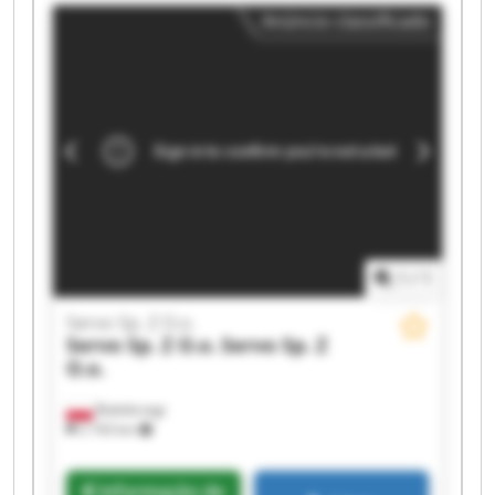
Servo Sp. Z O.o. Servo Sp. Z O.o. Servo Sp. Z O.o.
Anúncio classificado
Servo Sp. Z O.o. Servo Sp. Z O.o. Servo Sp. Z O.o.
Servo Sp. Z O.o. Servo Sp. Z O.o.
1
/
1
Servo Sp. Z O.o.
Servo Sp. Z O.o.
Servo Sp. Z
O.o.
Białobrzegi
2 743 km
Informação de