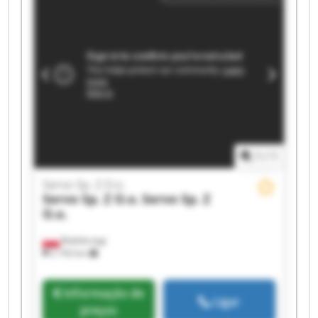
Servo Sp. Z O.o. Servo Sp. Z O.o.
1
/
1
Servo Sp. Z O.o.
Servo Sp. Z O.o.
Servo Sp. Z
O.o.
Białobrzegi
2 743 km
Informação de
Ligar
preços