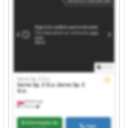
Anúncio classificado
Servo Sp. Z O.o. Servo Sp. Z O.o. Servo Sp. Z O.o.
Servo Sp. Z O.o. Servo Sp. Z O.o.
1
/
1
Servo Sp. Z O.o.
Servo Sp. Z O.o.
Servo Sp. Z
O.o.
Białobrzegi
2 743 km
Informação de
Ligar