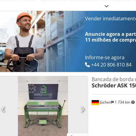
Abertura: 80 mm - Escala graduada - Batente para ângulos de dobr
- Batente de profundidade frontal - Peso: aprox. 175 kg Cjdpfezmmi
de garantia Acessórios - Tesoura rotativa (até 0,8 mm): 350 EUR E
Vender imediatament
os preços indicados são acrescidos de 19% de IVA. Possibilidade de
(1000, 1400, 2140, 2640, 3140, 3640, 4140 mm) sob consulta.
Anuncie agora a parti
11 milhões de compr
Informe-se agora
+44 20 806 810 84
Bancada de borda 
Schröder
ASK 15
Jüchen
1 734 km