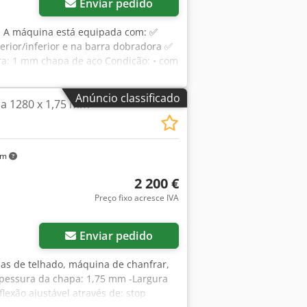
Enviar pedido
a A máquina está equipada com: ✅
rior/inferior e na barra dobradora ✅
ra: 1 mm chapa de aço Condição: • com
lente estado técnico • excelente
sem tempo de entrega • peso: aprox.
Anúncio classificado
ia 1280 x 1,75 mm
do.
km
2 200 €
Preço fixo acresce IVA
Enviar pedido
lhas de telhado, máquina de chanfrar,
pessura da chapa: 1,75 mm -Largura
lexão ajustável através de: stop