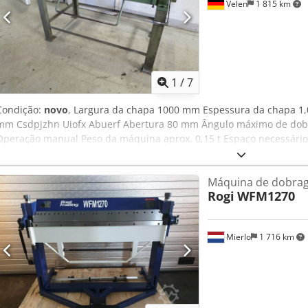
Velen
1 815 km
1
/
7
Condição:
novo
, Largura da chapa 1000 mm Espessura da chapa 1,
mm Csdpjzhn Uiofx Abuerf Abertura 80 mm Ângulo máximo de dobra
Operação manual Peso da máquina aprox. 0,15 t Espaço necessário a
Máquina de dobrag
Rogi
WFM1270
Mierlo
1 716 km