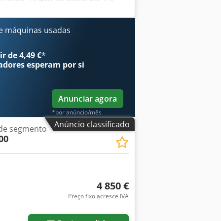
a pré-definidos - Suporte para chapas
csx Abuerf - Certificado CE - 12 meses
nvio dentro da Alemanha: 180 EUR Todos
e máquinas usadas
 recolha no local. Outras dimensões
r de 4,49 €
*
adores
esperam por si
Anunciar agora
*por anúncio/mês
Anúncio classificado
de segmento
00
4 850 €
Preço fixo acresce IVA