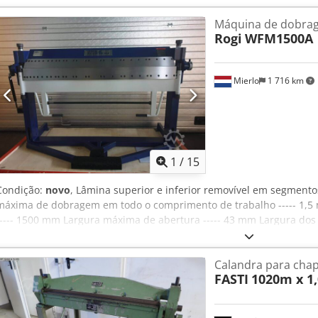
ataque ----- 0 - 135 Peso ----- 430 KG Crsdpsga T Dlsfx Abujf Largur
Máquina de dobrag
mm Altura ----- 1175 mm
Rogi
WFM1500A
Mierlo
1 716 km
1
/
15
Condição:
novo
, Lâmina superior e inferior removível em segme
máxima de dobragem em todo o comprimento de trabalho ----- 1,
----- 1500 mm Largura máxima de abertura ----- 43 mm Largura dos d
| 75 | 75 | 100 | 150 | 200 | 2x 250 | 275 mm Cedpfsga T A Sex Abu
135 Peso ----- 450 KG Largura ----- 1820 mm Profundidade ----- 850
Calandra para cha
FASTI
1020m x 1,