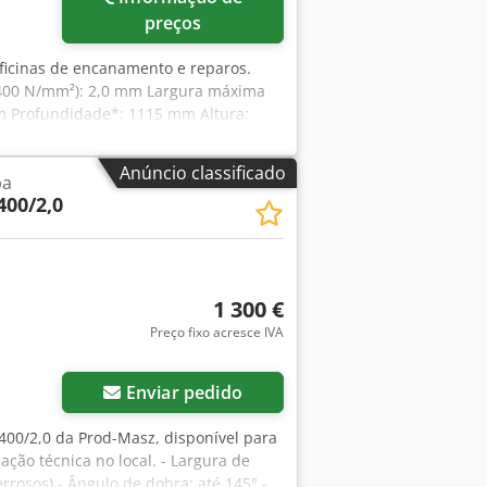
preços
oficinas de encanamento e reparos.
400 N/mm²): 2,0 mm Largura máxima
mm Profundidade*: 1115 mm Altura:
quina de dobra universalmente
obusta com design moderno Cedpevnrk
Anúncio classificado
pa
 ficam livres para a peça de trabalho -
00/2,0
perior segmentada para um grande
ocesso de dobra rápido e fácil usando
ura da chapa - Viga superior alta para
ior segmentada - Backgauge - Dobragem
 250 | 270mm
1 300 €
Preço fixo acresce IVA
Enviar pedido
00/2,0 da Prod-Masz, disponível para
ação técnica no local. - Largura de
rosos) - Ângulo de dobra: até 145° -