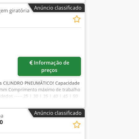
a ----- 1820 mm Profundidade ----- 850
Anúncio classificado
em giratória
Informação de
preços
ntos CILINDRO PNEUMÁTICO! Capacidade
5 mm Comprimento máximo de trabalho
edos ----- 25 | 30 | 35 | 40 | 45 | 50
jrf Ângulo máximo de ataque ----- 0 -
 mm Altura ----- 1175 mm
Anúncio classificado
pa
0