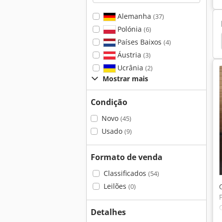
Alemanha
(37)
Polónia
(6)
Dobra De Chapas Metálicas
Ras 632
Ras
Países Baixos
(4)
Áustria
(3)
Ucrânia
(2)
Mostrar mais
Condição
Novo
(45)
Usado
(9)
Formato de venda
Classificados
(54)
Leilões
(0)
Detalhes