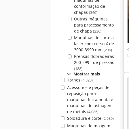
máquinas de
conformação de
chapas
(346)
Outras máquinas
para processamento
de chapa
(236)
Máquinas de corte a
laser com curso X de
3000-3999 mm
(236)
Prensas dobradeiras
200-299 t de pressão
(188)
Mostrar mais
Tornos
(4 323)
Acessórios e peças de
reposição para
máquinas-ferramenta e
máquinas de usinagem
de metais
(4 086)
Soldadura e corte
(2 539)
Máquinas de moagem