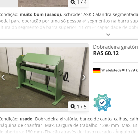
1
/
4
Condição:
muito bom (usado)
, Schröder ASK Calandra segmentad
pedal para operação por uma só pessoa ✅ segmentos na barra supe
altura do segmento da barra superior: 11 cm ✅ capacidade de dob
novos amortecedores na barra superior e na barra dobradora • exce
estado visual Csdpfx Aoy Dz Siobuorf • disponível imediatamente, 
Dobradeira giratór
500 kg Inspeção e teste de funcionamento possíveis mediante acor
RAS
60.12
Wiefelstede
1 979 
1
/
5
Condição:
usado
, Dobradeira giratória, banco de canto, calhas, ca
máquina de chanfrar -Max. Largura de trabalho: 1280 mm -Max. Es
de abertura: 180 mm -Fixação através de: fuso roscado - Ângulo de f