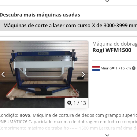
Codody Rhdopfx Abusrf -Dimensões: 1850/600/H1240 mm -Peso: 38
Descubra mais máquinas usadas
Máquinas de corte a laser com curso X de 3000-3999 m
Máquina de dobrag
Rogi
WFM1500
Mierlo
1 716 km
1
/
13
Condição:
novo
, Máquina de costura de dedos com grampo super
PNEUMÁTICO! Capacidade máxima de dobragem em todo o comprime
Comprimento máximo de trabalho ----- 1500 mm Largura máxima de
dedos ----- 25 | 30 | 35 | 40 | 45 | 50 | 75 | 75 | 100 | 150 | 20