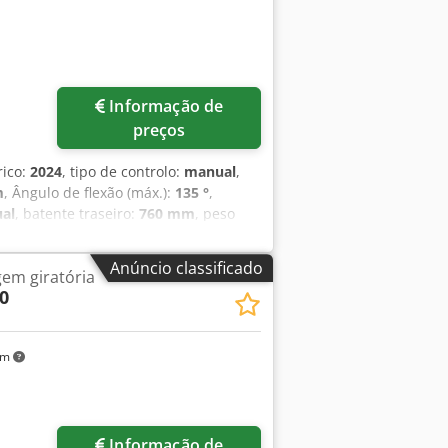
Informação de
preços
rico:
2024
, tipo de controlo:
manual
,
m
, Ângulo de flexão (máx.):
135 °
,
al
, batente traseiro:
760 mm
, peso
 altura total:
1 175 mm
, Equipamento:
segmentos Incluindo o calibre traseiro
Anúncio classificado
em giratória
o longo de todo o comprimento de
0
 Codpfxoga T A Ij Abuorf Largura
 | 40 | 45 | 50 | 75 | 75 | 100 | 150 |
- 380 KG Largura ----- 1600 mm
km
Informação de