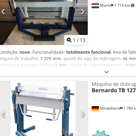
Mierlo
1 716 km
1
/
13
Condição:
novo
, Funcionalidade:
totalmente funcional
, Ano de fab
largura de trabalho:
1 270 mm
, ajuste da viga de dobragem:
46 m
espessura da chapa (máx.):
2 mm
, ajuste do batente traseiro:
manu
total:
380 kg
, comprimento total:
1 600 mm
, largura total:
850 mm
,
documentação / manual
, Lâmina superior e inferior removível em 
Máquina de dobrag
manual CILINDRO PNEUMÁTICO! Capacidade máxima de dobragem a
Bernardo
TB 127
trabalho ----- 2 mm Comprimento máximo de trabalho ----- 1270 mm
máxima de abertura ----- 46 mm Largura dos dedos ----- 25 | 30 | 35
200 | 250 | 275 mm Ângulo máximo de ataque ----- 0 - 135 Peso ----
Mindelheim
1 780 
Profundidade ----- 850 mm Altura ----- 1175 mm