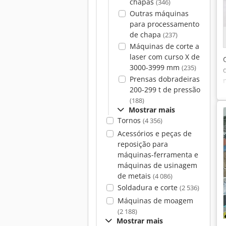
chapas
(346)
Outras máquinas
para processamento
de chapa
(237)
Máquinas de corte a
laser com curso X de
3000-3999 mm
(235)
Prensas dobradeiras
200-299 t de pressão
(188)
Mostrar mais
Tornos
(4 356)
Acessórios e peças de
reposição para
máquinas-ferramenta e
máquinas de usinagem
de metais
(4 086)
Soldadura e corte
(2 536)
Máquinas de moagem
(2 188)
Mostrar mais