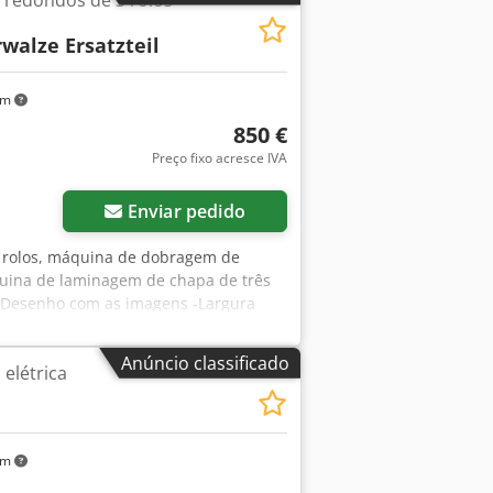
walze Ersatzteil
km
850 €
Preço fixo acresce IVA
Enviar pedido
 rolos, máquina de dobragem de
quina de laminagem de chapa de três
r -Desenho com as imagens -Largura
âmetro do rolo: 141 mm -Diâmetro de
mm -Peso: 290 kg
Anúncio classificado
 elétrica
km