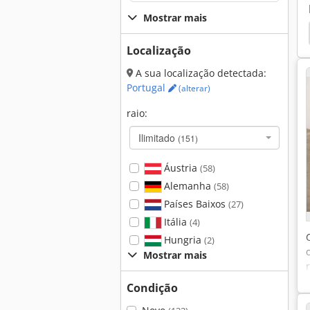
Mostrar mais
Chapa Estriada
Máquina De Dobra Do Rolo 3
Localização
A sua localização detectada:
Portugal
(alterar)
raio:
Ilimitado
(151)
Áustria
(58)
Alemanha
(58)
Países Baixos
(27)
Itália
(4)
Hungria
(2)
Mostrar mais
Condição