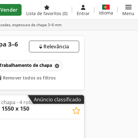
Vender
Idioma
Lista de favoritos
(0)
Entrar
Menu
izadas, espessura da chapa 3–6 mm
pa 3–6
Relevância
Trabalhamento de chapa
Remover todos os filtros
Anúncio classificado
chapa - 4 rolos
 1550 x 150