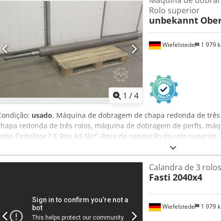
Rolo superior
unbekannt
Ober
Wiefelstede
1 979 
1
/
4
Condição:
usado
, Máquina de dobragem de chapa redonda de três
chapa redonda de três rolos, máquina de dobragem de perfis, má
rolos Cedpfocx T E Rex Ad Njrf -Peça de reposição do rolo superio
máx. largura da folha: 2060 mm -Máx. Espessura da folha: mm -Di
armazenamento: 75 mm -Dimensões de transporte: 2690/141/H141 
Calandra de 3 rolos
Fasti
2040x4
Wiefelstede
1 979 