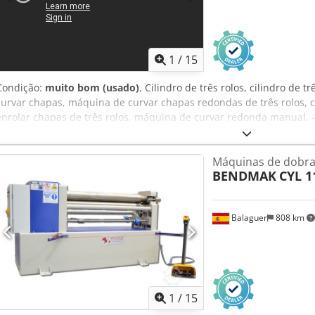
1
/
15
Condição:
muito bom (usado)
, Cilindro de três rolos, cilindro de 
curvar chapas, máquina de curvar chapas redondas de três rolos, 
enrolar chapas de três rolos, máquina de curvar redonda manual.
de curvar redonda de 3 rolos, acionamento elétrico - Ajuste de curv
chapa: 2040 mm - Espessura máxima da chapa: 4 mm - Diâmetro do
Máquinas de dobra
Nerf - Dimensões: 1080/2880/A1370 mm - Peso: 1770 kg
BENDMAK
CYL 1
Balaguer
808 km
1
/
15