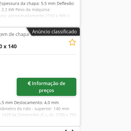
Espessura da chapa: 5,5 mm Deflexão:
: 2,2 kW Peso da máquina:
rio: aproximadamente 2150 x 900 x
rico - Flanco superior com movimento
 separado - Motor principal com
Anúncio classificado
em de chapa - 3
Equipamento especial incluído no
Visor digital
0 x 140
Informação de
preços
 4,5 mm Deslocamento: 4,0 mm
âmetro do rolo - superior: 140 mm
 1420 kg Dimensões (C-L-A): 2700 x 750
etromecânica - 2 rolos centrais
uperior com possibilidade de inclinação