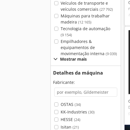
Veículos de transporte e
veículos comerciais
(27 792)
Máquinas para trabalhar
madeira
(12 165)
Tecnologia de automação
(9 154)
Empilhadores &
equipamentos de
movimentação interna
(9 039)
Mostrar mais
Detalhes da máquina
Fabricante:
OSTAS
(34)
KK-Industries
(30)
HESSE
(24)
Isitan
(21)