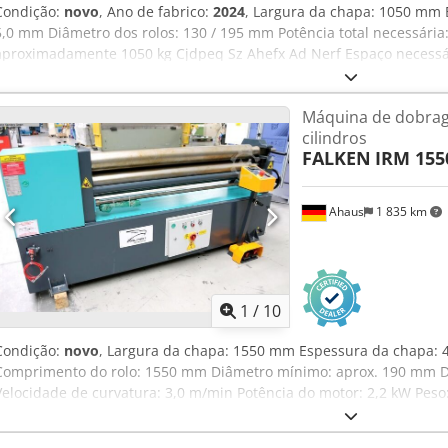
Condição:
novo
, Ano de fabrico:
2024
, Largura da chapa: 1050 mm 
5,0 mm Diâmetro dos rolos: 130 / 195 mm Potência total necessária
aproximadamente 1050 kg Cjdpeq Sz Ahefx Ad Nerf Espaço necessá
1200 mm Equipamento: - 2 rolos centrais acionados por motor elét
de oscilação - Dispositivo de curvatura cónica - Painel de controlo
Máquina de dobrag
travagem automática - Marcação CE / Declaração de conformidade 
cilindros
preço: - Rolos endurecidos - Ajuste motorizado dos rolos traseiros - 
FALKEN
IRM 155
Ahaus
1 835 km
1
/
10
Condição:
novo
, Largura da chapa: 1550 mm Espessura da chapa:
Comprimento do rolo: 1550 mm Diâmetro mínimo: aprox. 190 mm Di
Velocidade de curvatura: 3,0 m/min Potência do motor: 2,2 kW Peso:
x 1000 mm Equipamento: - Máquina robusta de curvatura circular el
acionados por motor elétrico (rolo superior e rolo inferior) - Rolo s