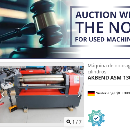
centralizados, joysticks e tela de leitura CNC. • Controlador CNC com
CAD/CAM, pacote de software para 4 eixos e autocalculadora. Leitur
manual, semiautomático ou totalmente automático programável. • C
para descarga de cascas fechadas. • Velocidade de trabalho variável
Sistema de segurança com botão de emergência. • Manuais de ope
Máquina de dobrag
cilindros
AKBEND
ASM 130
Niederlangen
1 90
1
/
7