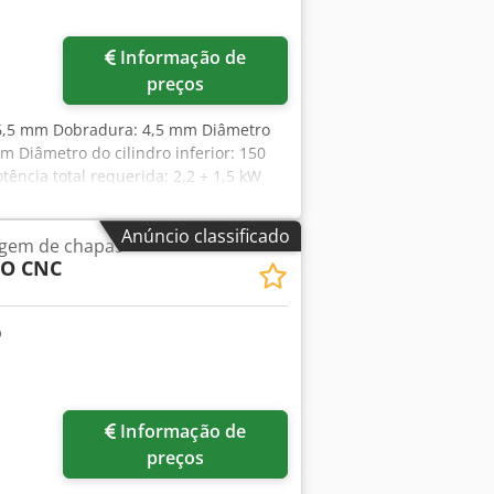
Informação de
preços
 6,5 mm Dobradura: 4,5 mm Diâmetro
m Diâmetro do cilindro inferior: 150
ência total requerida: 2,2 + 1,5 kW
50 x 1110 mm Máquina de exposição -
to: - Calandra de 4 rolos eletro-
Anúncio classificado
gem de chapas
ução soldada robusta - Área de
VO CNC
) - Ajuste eletro-hidráulico dos
 Cilindro superior acionado por motor
 e independente - Rolos endurecidos
cação digital de posição em 3 eixos
o Crsdpfxexabkbo Ad Njf - Manual do
Informação de
preços