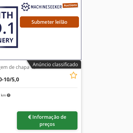
 tela touch de 15”, interface
a digital dos eixos para trabalho
abeceira hidráulica frontal basculante
, interpolação contínua dos eixos. •
Submeter leilão
ração e manutenção inclusos.
Anúncio classificado
em de chapa - 3
-10/5,0
9 km
Informação de
preços