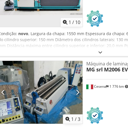
1
/
10
Condição:
novo
, Largura da chapa: 1550 mm Espessura da chapa:
do cilindro superior: 150 mm Diâmetro dos cilindros laterais: 130 m
mm Distância máxima entre cilindro superior e inferior: 20,0 mm Pot
Peso da máquina: aprox. 2370 kg Dimensões (C x L x A): 3300 x 11
NOVA Nunca foi utilizada (!!) Preço especial sob consulta Equipamen
Máquina de lamina
hidráulica * Com cilindro superior e inferior motorizados * Constr
MG srl
M2006 E
aplicação: * Trabalhos leves e pesados em chapas (aço/alumínio/inox
cilindros inferior e laterais - Guiamento linear dos rolos laterais -
elétrico robusto e redutor planetário - Console de operação móvel
Cesena
1 776 km
SAE 1050 (CK 45) e bombeados - Dispositivo para curvar cones - Indi
para ajuste preciso dos rolos - Mancal basculante eletro-hidráulic
operador (PDF)
1
/
3