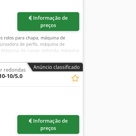
Informação de
preços
três rolos para chapa, máquina de
curvadora de perfis, máquina de
 - Máquina de curvar redonda: máquina
atura: elétrico - Largura máxima da
s rolos: 150 mm Codpfxjywzlpo Ad
Anúncio classificado
r redondas
10-10/5.0
Informação de
preços