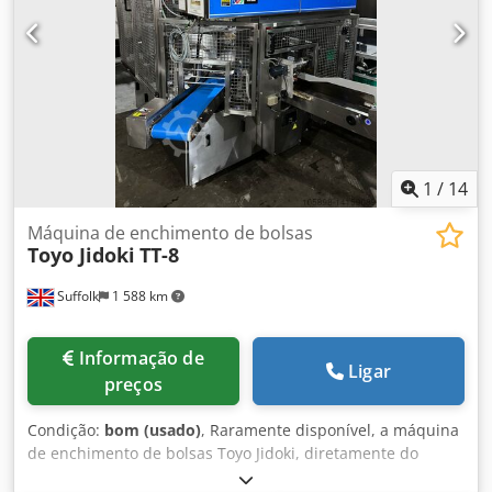
1
/
14
Máquina de enchimento de bolsas
Toyo Jidoki
TT-8
Suffolk
1 588 km
Informação de
Ligar
preços
Condição:
bom (usado)
, Raramente disponível, a máquina
de enchimento de bolsas Toyo Jidoki, diretamente do
fabricante de molhos, caldos e sopas recentemente