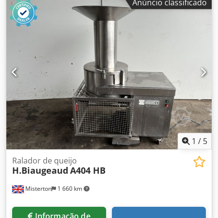
Anúncio classificado
SUCOS, INCLUINDO TOMATE TEMPERATURA MÁX. 124
GRAUS C. PLC SIEMENS-7
1
/
5
Ralador de queijo
H.Biaugeaud
A404 HB
Misterton
1 660 km
Informação de