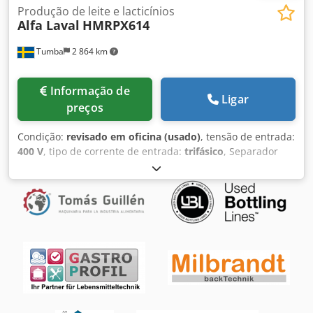
Produção de leite e lacticínios
Alfa Laval
HMRPX614
Tumba
2 864 km
Informação de
Ligar
preços
Condição:
revisado em oficina (usado)
, tensão de entrada:
400 V
, tipo de corrente de entrada:
trifásico
, Separador
Alfa laval HMRPX614 recondicionado completo com motor
Dodpfx Ahsucq Rzeusck Ciclone Placa de fundação Pés
amortecedores de vibrações Ferramentas para a cuba
Ferramenta de compressão para cuba