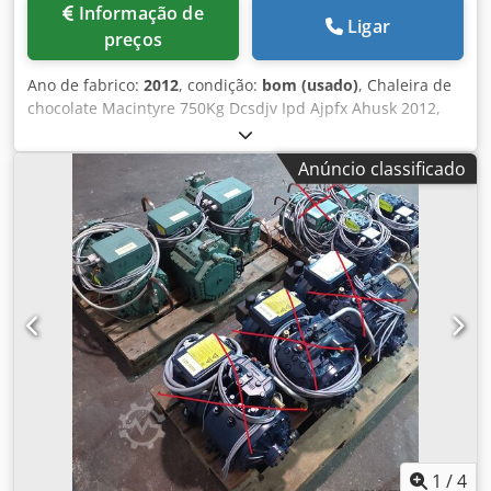
Informação de
Ligar
preços
Ano de fabrico:
2012
, condição:
bom (usado)
, Chaleira de
chocolate Macintyre 750Kg Dcsdjv Ipd Ajpfx Ahusk 2012,
chaleira de chocolate com capacidade para 750Kg, camisa
de água quente com sistema de aquecimento elétrico,
Anúncio classificado
motor montado na parte superior de 1,5Kw com agitador,
descarga lateral inferior, com painel de controle montado
na parede, 3Ph
1
/
4