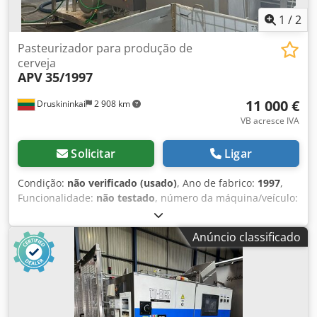
1
/
2
Pasteurizador para produção de
cerveja
APV
35/1997
11 000 €
Druskininkai
2 908 km
VB acresce IVA
Solicitar
Ligar
Condição:
não verificado (usado)
, Ano de fabrico:
1997
,
Funcionalidade:
não testado
, número da máquina/veículo:
35/1997
, Pasteurizador de cerveja - Trocador de calor
Dcsdpfsquuxuex Ahuok Fabricante: APV TIPO / Ano: 35 /
Anúncio classificado
1997 Capacidade: 8.000 kg/h Pressão de trabalho: 16 bar
Temperatura máxima de trabalho: 95 °C