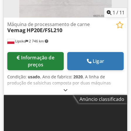
1
/
11
Máquina de processamento de carne
Vemag
HP20E/FSL210
Lipsko
2 746 km
Informação de
Ligar
preços
Condição:
usado
, Ano de fabrico:
2020
, A linha de
produção de salsichas composta por duas máquinas
modernas, VEMAG HP20E e VEMAG FSL210, é uma solução
eficiente para indústrias de processamento de carne que
Anúncio classificado
buscam equipamentos confiáveis para automatizar o
processo de enchimento e formação de salsichas. Ambas
as máquinas, fabricadas pela renomada VEMAG
Maschinenbau GmbH, garantem alta qualidade,
durabilidade e precisão. Enchedora a vácuo VEMAG HP20E