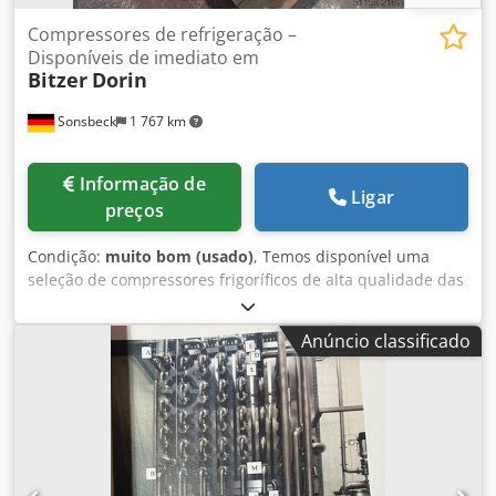
Compressores de refrigeração –
Disponíveis de imediato em
Bitzer
Dorin
Sonsbeck
1 767 km
Informação de
Ligar
preços
Condição:
muito bom (usado)
, Temos disponível uma
seleção de compressores frigoríficos de alta qualidade das
marcas Bitzer e Dorin, adequados para aplicações
industriais, de refrigeração e ar condicionado. N.º do
Anúncio classificado
artigo: Refri 016 Fabricante: Bitzer Modelo: 4JTC-15K-40P
Com vigilância de nível de óleo EMERSON OM4-120
Semiautomático Refrigerante: R-744, CO² para aplicações
transcríticas Deslocamento: 9,2 m³/h Pressão máxima
(baixa/alta): 75/130 bar Em stock: 2 unidades Dodpfx Ahjyx
U Hvjueck N.º do artigo: Refri 018 Fabricante: Bitzer
Modelo: 4HTE-20K-40P Com vigilância de nível de óleo