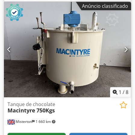
encerrado. Estava a encher estes produtos em stand up
Anúncio classificado
pouches retortable. Comprada nova em 2007.
Dcsdpequdivefx Ahuok
1
/
8
Tanque de chocolate
Macintyre
750Kgs
Misterton
1 660 km