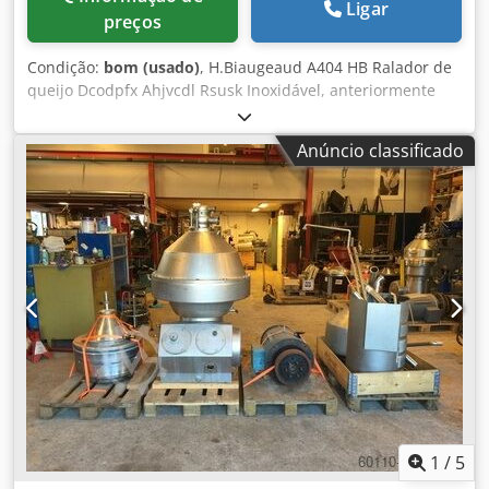
Ligar
preços
Condição:
bom (usado)
, H.Biaugeaud A404 HB Ralador de
queijo Dcodpfx Ahjvcdl Rsusk Inoxidável, anteriormente
utilizado para ralar queijo, dois acessórios para ralar,
móvel, 3Ph
Anúncio classificado
1
/
5