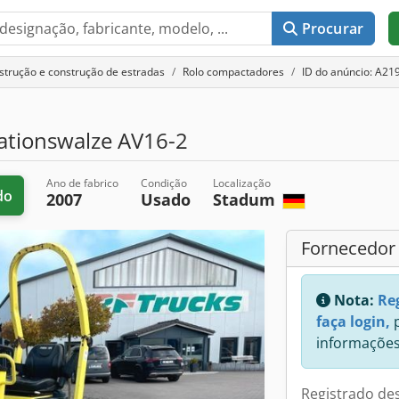
Procurar
strução e construção de estradas
Rolo compactadores
ID do anúncio: A2
tionswalze AV16-2
Ano de fabrico
Condição
Localização
do
2007
Usado
Stadum
Fornecedor
Nota:
Re
faça login,
p
informações
Registrado de