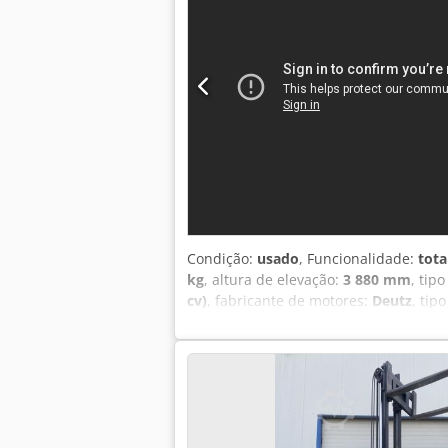
Condição:
usado
, Funcionalidade:
tota
kg
, altura de elevação:
3 880 mm
, tip
cv)
, fabricante de motores:
Deutz
, ti
2 600 mm
, cor:
laranja
, modelo do mo
paletes, iluminação, lança ajustável, 
fabricação: 2005 + 10.237 horas de op
4.500kg + Altura de construção: 260cm
das lâminas + Cabine fechada com aque
veículos recém-anunciados por e-mail 