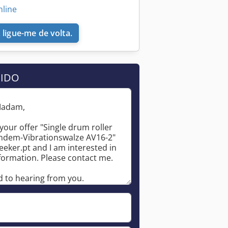
nline
 ligue-me de volta.
DIDO