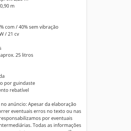
 0,90 m
0% com / 40% sem vibração
W / 21 cv
s
aprox. 25 litros
da
o por guindaste
nto rebatível
 no anúncio: Apesar da elaboração
rer eventuais erros no texto ou nas
responsabilizamos por eventuais
intermediárias. Todas as informações