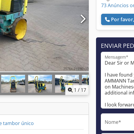
73 Anúncios o
Por favor,
ENVIAR PE
Mensagem*
1
/
17
Nome*
e tambor único