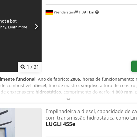
Wendelstein
1 891 km
1
/
21
lmente funcional
, Ano de fabrico:
2005
, horas de funcionamento:
o de combustível:
diesel
, tipo de mastro:
simplex
, altura de constru
po de engrenagem:
hidrostático
, comprimento do garfo:
1 800 mm
, 
tor:
BF 4M 1012E
, Equipamento:
acoplamento de reboque, cabina, 
protetor frontal
, Empilhadeira: Dcodpswqc Tbjfx Aanjk + Marca: Sti
Empilhadeira a diesel, capacidade de ca
eração + Motor Deutz Diesel, BF 4M 1012 E, 72CV + Peso operaciona
com transmissão hidrostática como Lin
 + Comprimento dos garfos: 180cm + Altura de elevação: 388cm + De
LUGLI
455e
cimento e faróis de trabalho + Giroflex amarelo + Empilhadeira 
– inscreva-se na nossa NEWSLETTER! Reservamo-nos o direito de er