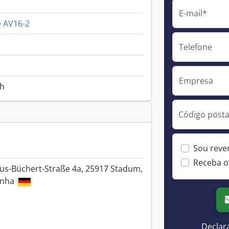
E-mail*
 AV16-2
Telefone
Empresa
 h
Código postal
Sou reve
Receba o
us-Büchert-Straße 4a, 25917 Stadum,
anha
Declar