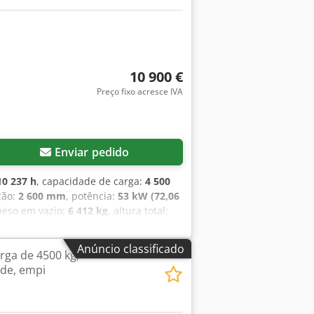
10 900 €
Preço fixo acresce IVA
Enviar pedido
10 237 h
, capacidade de carga:
4 500
ção:
2 600 mm
, potência:
53 kW (72,06
peso em vazio:
6 412 kg
, altura total:
deslocamento lateral, garfos para
ll + Modelo: R70 45 + Ano de
Anúncio classificado
rga de 4500 kg,
l: 6.412kg + Capacidade de elevação:
de, empi
slocador lateral + Ajuste hidráulico
de primeiro dono Receba todos os
ros e de venda prévia!