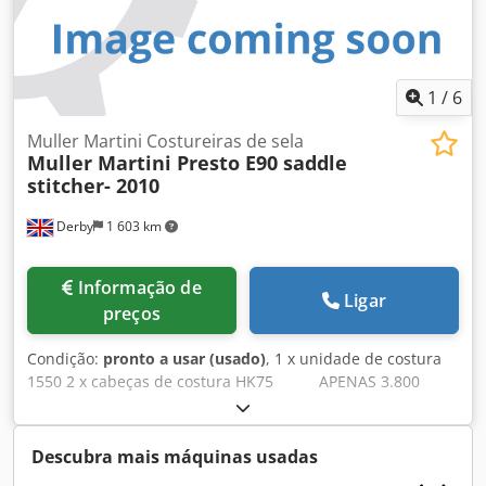
kg), 1 carro para movimentação dos alimentadores
(alimentador de pilha / alimentador de pilha plana), 1
carro para movimentação da máquina de colagem de
amostras de produtos. Dkjdpfxszqzbhs Aggor
1
/
6
Muller Martini Costureiras de sela
Muller Martini Presto E90 saddle
stitcher- 2010
Derby
1 603 km
Informação de
Ligar
preços
Condição:
pronto a usar (usado)
, 1 x unidade de costura
1550 2 x cabeças de costura HK75 APENAS 3.800
horas 1 x calibrador lateral SEMKO com rejeição 6 x
alimentadores de secção 1551 Dksdpfsv Ap Iwox Aggor 1 x
alimentador de capas 1528 1 x refiladora trilateral 1565 1 x
Descubra mais máquinas usadas
descarga em stream 1564