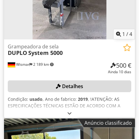
1
/
4
Grampeadora de sela
DUPLO
System 5000
500 €
Wismar
2 189 km
Ainda 10 dias
Detalhes
Condição:
usado
, Ano de fabrico:
2019
, !ATENÇÃO: AS
ESPECIFICAÇÕES TÉCNICAS ESTÃO DE ACORDO COM A
FICHA TÉCNICA, AS QUAIS NÃO FORAM VERIFICADAS.
RECOMENDA-SE A INSPEÇÃO. Formato de entrada: folhas
Anúncio classificado
de 4 faces, mín. 180 x 105 mm, máx. 550 x 350 mm.
Formato final: folheto, mín. 90 x 105 mm, máx. 305 x 350
mm. Espessura do folheto: máx. 76 páginas. Velocidade: