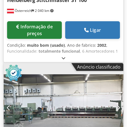
Heidelberg
Stitchmaster ST 100
Österreich
2 040 km
Informação de
Ligar
preços
Condição:
muito bom (usado)
, Ano de fabrico:
2002
,
Funcionalidade:
totalmente funcional
, 6 Amortecedores 1
Amortecedor manual 1 Amortecedor de transferência de
carga Grampo Cortador de três lâminas Dedpszrvhxsfx
Anúncio classificado
Aggjkr Equipamento padrão