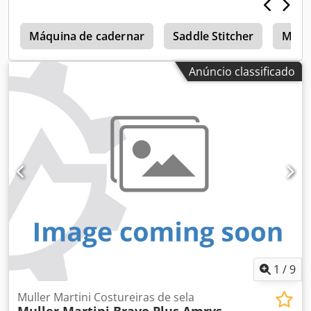
e
Máquina de cadernar
Saddle Stitcher
Marti
Anúncio classificado
1
/
9
Muller Martini Costureiras de sela