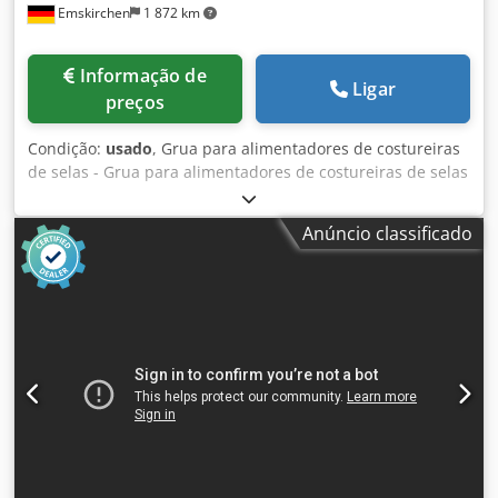
Emskirchen
1 872 km
Informação de
Ligar
preços
Condição:
usado
, Grua para alimentadores de costureiras
de selas - Grua para alimentadores de costureiras de selas
Müller Martini 3.060.054Carga útil máxima 300 KG
Inspeção por vídeo online através de vídeo Skype
Anúncio classificado
Ficaríamos muito satisfeitos com a sua visita - mais
máquinas em stock Dkjdpfx Aeh Ax Dyjggsr Disponível de
imediato - Pode ser inspeccionado Emskirchen /
Nuremberga em stock - Pode ser testado