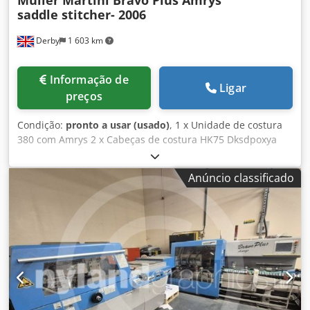
Muller Martini Bravo Plus Amrys
saddle stitcher- 2006
Derby
1 603 km
Informação de
Ligar
preços
Condição:
pronto a usar (usado)
, 1 x Unidade de costura
380 com Amrys 2 x Cabeças de costura HK75 Dksdpoxya
Eqsfx Aggor 1 x Controle de espessura com rejeição 1 x
Monitor de sela para folhas oblíquas 1 x Jogador remoto
Anúncio classificado
com avanço manual 5 x Alimentadores de seções 370 com
Amrys 1 x Alimentador de capas 554 com Amrys 1 x
Guilhotina trilateral 449 com Amrys 1 x Entregador
empilhador Muller Martini Perfetto 450