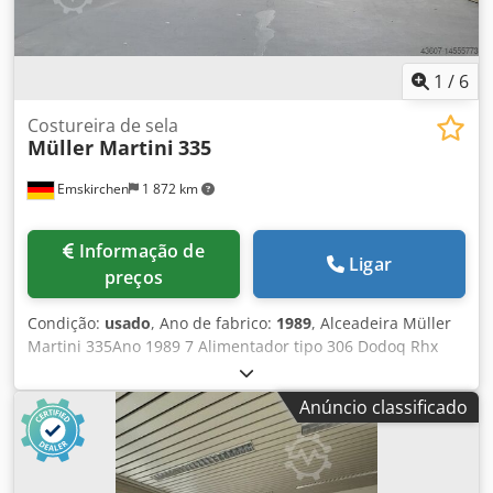
1
/
6
Costureira de sela
Müller Martini
335
Emskirchen
1 872 km
Informação de
Ligar
preços
Condição:
usado
, Ano de fabrico:
1989
, Alceadeira Müller
Martini 335Ano 1989 7 Alimentador tipo 306 Dodoq Rhx
Sjpfx Aggekr Alimentador de capas Tipo 344.0400 Unidade
de costura Bravo Plus Tipo 335.0401 Dreischneider /
Anúncio classificado
Guilhotina de três facas 890.8400 Contra-empilhador de
compensação / Contra-empilhador de compensação 2
Compressores - Manuais incluídos Inspeção por vídeo
online através de vídeo Skype Ficaríamos muito satisfeitos