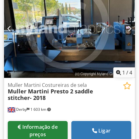
máx. 6.000 ciclos/hora. Dimensões da máquina: 6500 x 850
x 1.700 mm (C x L x A). Dodpfx Ajzqzclsggskr
1
/
4
Muller Martini Costureiras de sela
Muller Martini Presto 2 saddle
stitcher- 2018
Derby
1 603 km
Informação de
Ligar
preços