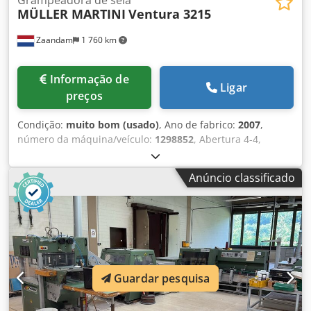
Grampeadora de sela
MÜLLER MARTINI
Ventura 3215
Zaandam
1 760 km
Informação de
Ligar
preços
Condição:
muito bom (usado)
, Ano de fabrico:
2007
,
número da máquina/veículo:
1298852
, Abertura 4-4,
Produtos com ou sem dobra adicional, Sistema de
digitalização óptica, Peças adicionais para processamento
Anúncio classificado
de impressos finos, Comprimento máximo de caderneta
510mm, Velocidade máxima 12.000/hora, Velocidade
mecânica 18-200 ciclos por minuto, tamanhos máximos de
livros, comprimento mínimo da caderneta 120 mm (4-3/4"),
comprimento máximo da caderneta 510 mm (20-1/8"),
largura mínima da caderneta 80 mm (3-1/8") largura
máxima da caderneta 320 mm (12-5/8"), espessura máxima
Guardar pesquisa
da caderneta 4 mm (5/32"), sobreposição para abertura
com espada mínimo 8 mm (5/16"), folio alto ou folio baixo,