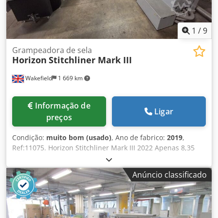
1
/
9
Grampeadora de sela
Horizon
Stitchliner Mark III
Wakefield
1 669 km
Informação de
Ligar
preços
Condição:
muito bom (usado)
, Ano de fabrico:
2019
,
Ref:11075. Horizon Stitchliner Mark III 2022 Apenas 8,35
milhões de livros produzidos! Sistema de Alimentação de
Folhas e Acabamento Automático de Livretos, última
Anúncio classificado
geração, totalmente automático para colagem de folhas e
brochura por grampeamento lateral. Características: -
Configuração simples e rápida, operada por profissionais
não especializados em acabamento - Opera com seções de