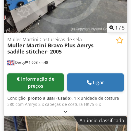
1
/
5
Muller Martini Costureiras de sela
Muller Martini Bravo Plus Amrys
saddle stitcher- 2005
Derby
1 603 km
Informação de
Ligar
preços
Condição:
pronto a usar (usado)
, 1 x unidade de costura
380 com Amrys 2 x cabeças de costura HK75 6 x
alimentadores de seções 370 com Amrys ASIR3 1 x
alimentador de capas 1554 com Amrys 1 x trilateral 449
Anúncio classificado
com Amrys Dkjdpsvpaubefx Agger 1 x empilhador OMG
para entrega