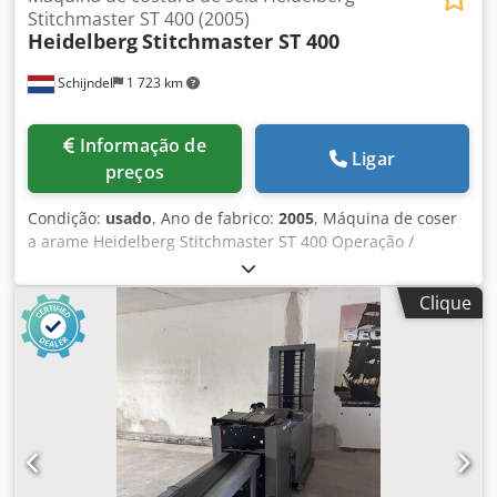
Stitchmaster ST 400 (2005)
Heidelberg
Stitchmaster ST 400
Schijndel
1 723 km
Informação de
Ligar
preços
Condição:
usado
, Ano de fabrico:
2005
, Máquina de coser
a arame Heidelberg Stitchmaster ST 400 Operação /
Controlo - Monitor a cores Alimentador - Número de
estações de corrente: 9 - Alimentador de dobra horizontal:
Clique
2 x TAL 400 - Alimentador vertical de folhas dobradas: 6 x
TAS 400 - Alimentador de folhas de dobragem: UFA 400 -
Sem bomba(s) Unidade de costura Dodsh E Ewdspfx Aggjkr
Heidelberg Stitchmaster ST 400 - Controlo da espessura -
Cabeças de costura: 2 - Entrega à esquerda - Entrega para
produtos incompletos Aparador Heidelberg TR 400 -
Conjuntos de facas: 2 Entrega Heidelberg CHA -
Empilhador - Entrega à esquerda