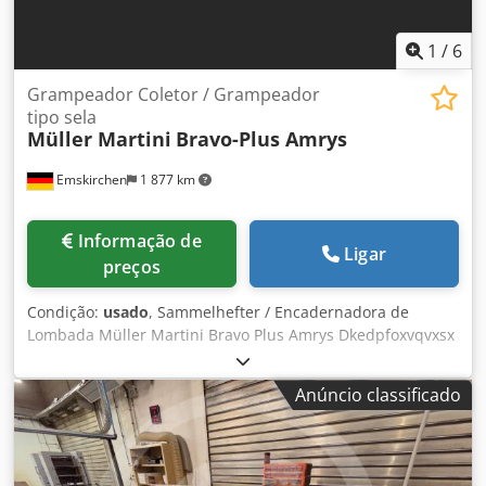
1
/
6
Grampeador Coletor / Grampeador
tipo sela
Müller Martini
Bravo-Plus Amrys
Emskirchen
1 877 km
Informação de
Ligar
preços
Condição:
usado
, Sammelhefter / Encadernadora de
Lombada Müller Martini Bravo Plus Amrys Dkedpfoxvqvxsx
Agger Ano 2007 - Nº de Série MMZO 1 306 445 – Horas de
trabalho 7.100h Controle PLC com display - Velocidade
Anúncio classificado
máxima de 14.000 ciclos/h. Tamanho (sem refilar) máx. 320
x 480mm - (refilado) mín. 105 x 148mm - Espessura
máxima do produto 5mm 6 Alimentadores Tipo 0370.0458 -
Nº de Série MMZO 1 306 445 Alimentador de capas Tipo