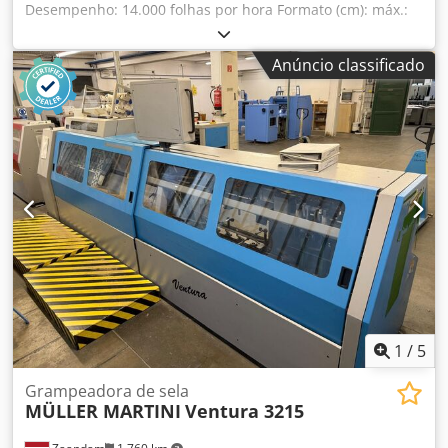
Desempenho: 14.000 folhas por hora Formato (cm): máx.:
48 x 32 A linha é composta por: - 4 x Estação de
alimentação - 2 x Alimentador de cartões com unidade de
Anúncio classificado
colagem (podem ser usados também como estações
normais – alimentação superior) - 1 x Alimentador de
capas - 1 x Controle de folhas duplas - 1 x Estação de
grampeamento com cabeças Hohner SB 50 (2+2)
Dsdpfxexmhrfo Aggekr - 1 x Guilhotina trilateral com corte
central - 1 x Empilhador cruzado RIMA
1
/
5
Grampeadora de sela
MÜLLER MARTINI
Ventura 3215