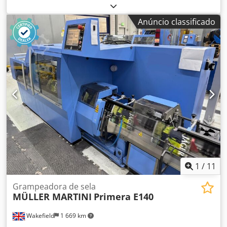
Anúncio classificado
1
/
11
Grampeadora de sela
MÜLLER MARTINI
Primera E140
Wakefield
1 669 km