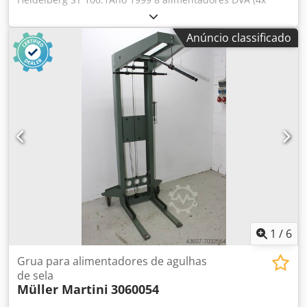
alimentador duplo) / 8 alimentadores DVA (4x alimentador
duplo) 1 Umschlagfalzanleger UFA / 1 alimentador de
Anúncio classificado
capas UFA Estação de costura / Unidade de costura
Heidelberg 100.1 Dedpfx Ageqpplwjgskr Dreischneider /
Aparador de três facas Bandauslage / Entrega de fita Inkl.
Kompressor / Incluir compressor 2x Hohner Heftköpfe / 2x
Hohner Cabeças de costuraFormato mín. (não cortado) /
Tamanho mín. (não cortado) 89 x 120mm Formato mín.
(não cortado) / Tamanho mín. (não cortado) 305 x 349mm
Inspeção por vídeo online através de vídeo Skype
Ficaríamos muito satisfeitos com a sua visita - mais
máquinas em stock Disponível de imediato - Pode ser
inspeccionado Emskirchen / Nuremberga em stock - Pode
ser testado
1
/
6
Grua para alimentadores de agulhas
de sela
Müller Martini
3060054