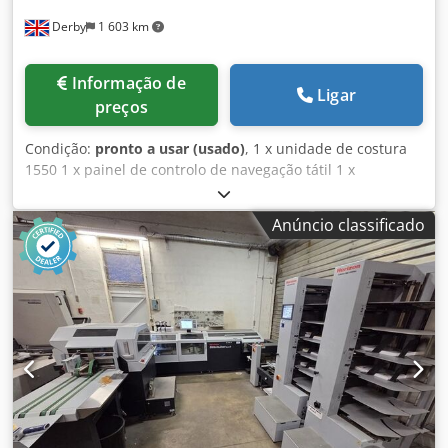
Derby
1 603 km
Informação de
Ligar
preços
Condição:
pronto a usar (usado)
, 1 x unidade de costura
1550 1 x painel de controlo de navegação tátil 1 x
paquímetro lateral SEMKO 2 x cabeças de costura HK75Q 6
x alimentador de seções 1551, equipado com
Anúncio classificado
reconhecimento por câmara ASIR APENAS 2.600 horas de
utilização desde novo 1 x alimentador de folhetos 1528,
equipado com reconhecimento por câmara ASIR 1 x
aparador de três lâminas 1565 1 x sistema de distribuição
em fluxo 1564 Opcional, se necessário: Sistema de
extração de resíduos Cabeças de costura em espiral
Cabeças de costura padrão Cabeças de costura de perfil
estreito Dkodpfxszlu Sio Aggsr