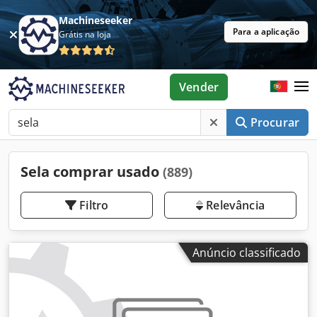
Machineseeker
Para a aplicação
Grátis na loja
Vender
Procurar
Sela comprar usado
(889)
Filtro
Relevância
Anúncio classificado