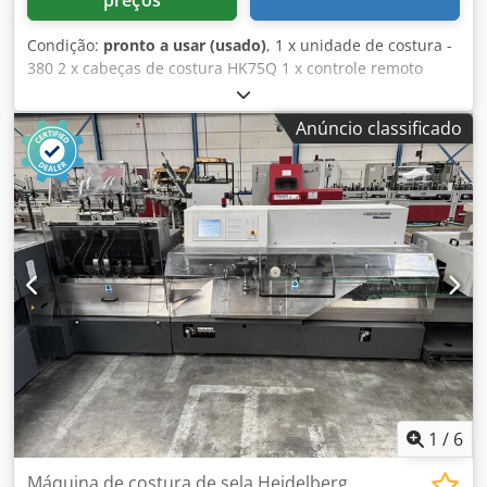
preços
Condição:
pronto a usar (usado)
, 1 x unidade de costura -
380 2 x cabeças de costura HK75Q 1 x controle remoto
jogger inch Dkedpjxxnlpsfx Aggjr 1 x monitor para
alimentação oblíqua de folhas 6 x alimentadores de seções
Anúncio classificado
370 1 x alimentador de capas 1529 1 x refiladora trilateral
449 1 x empilhador de saída - Perfetto 450 Opcional, se
necessário: Corte central para produção dupla Acessório
para tamanhos pequenos para alimentadores Cabeças de
costura adicionais
1
/
6
Máquina de costura de sela Heidelberg