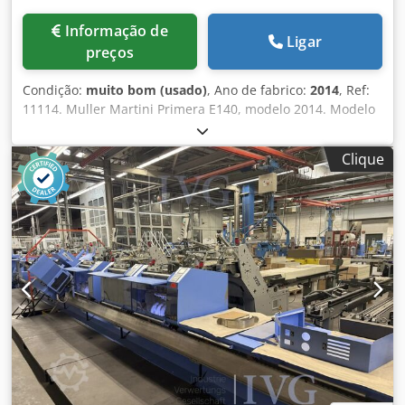
Informação de
Ligar
preços
Condição:
muito bom (usado)
, Ano de fabrico:
2014
, Ref:
11114. Muller Martini Primera E140, modelo 2014. Modelo
mais recente, topo de gama, máquina de costura de
brochuras M.M. com tempos de ajuste rápidos e ampla
Clique
gama de formatos. O modelo 'E' possui o sistema completo
'AMRYS' (Sistema Automático de Preparação). Os
alimentadores, a máquina de costura, a máquina de corte
e a empilhadeira são ajustados de forma rápida e
automática para o formato de livro desejado. Composto
por: Trilho e corrente com 7 estações em bases universais
6 alimentadores de fluxo 3738 6 alimentadores de
carregamento superior 0379 com câmaras ASIR III
Alimentador de capas 0507 com controlo de
movimento/cópia Controlo Semko & Ellex Unidade de
costura Primera E140 2 cabeças de costura padrão HK75 2
cabeças de costura com ilhós HK75 0408 máquina de corte
com três lâminas e corte central Empilhadeira