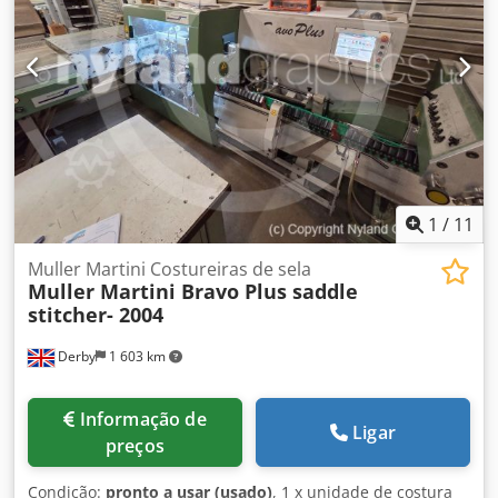
1529.0416 - Nº de Série NN35997/ZO1306447 Controle de
duplo folha/espessura Semko Tipo 0333.0435 Unidade de
grampeamento Bravo Plus Tipo 0380.0450 - Nº de Série
MMZO 1 306 445 Guilhotina trilateral / Three Knife
Trimmer 0449.0435 - Nº de Série MMZ0 1 306 445 Unidade
de saída de banda Müller Martini 1564.0400 Manuais
incluídos Inspeção por vídeo online via WhatsApp - MS
Zoom - Telegram Em estoque em Emskirchen/Nuremberg -
Disponível imediatamente - Pode ser testado
1
/
11
Muller Martini Costureiras de sela
Muller Martini Bravo Plus saddle
stitcher- 2004
Derby
1 603 km
Informação de
Ligar
preços
Condição:
pronto a usar (usado)
, 1 x unidade de costura