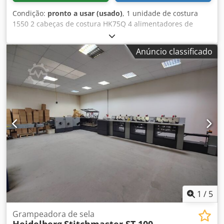
Condição:
pronto a usar (usado)
, 1 unidade de costura
1550 2 cabeças de costura HK75Q 4 alimentadores de
seções 1551 1 alimentador de dobra 1528 1 máquina de
corte com três lâminas 1565 Dodjzmzp Dopfx Aggokr 1
Anúncio classificado
sistema de entrega em fluxo contínuo 1564
1
/
5
Grampeadora de sela