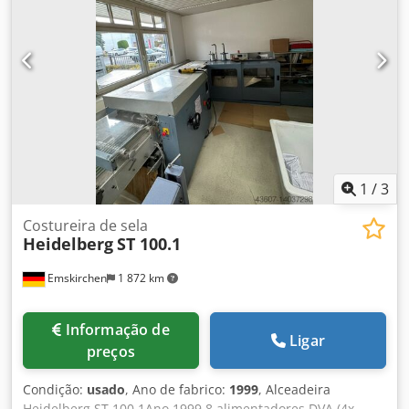
com a sua visita - mais máquinas em stock Disponível de
imediato - Pode ser inspeccionado Emskirchen /
Nuremberga em stock - Pode ser testado
1
/
3
Costureira de sela
Heidelberg
ST 100.1
Emskirchen
1 872 km
Informação de
Ligar
preços
Condição:
usado
, Ano de fabrico:
1999
, Alceadeira
Heidelberg ST 100.1Ano 1999 8 alimentadores DVA (4x