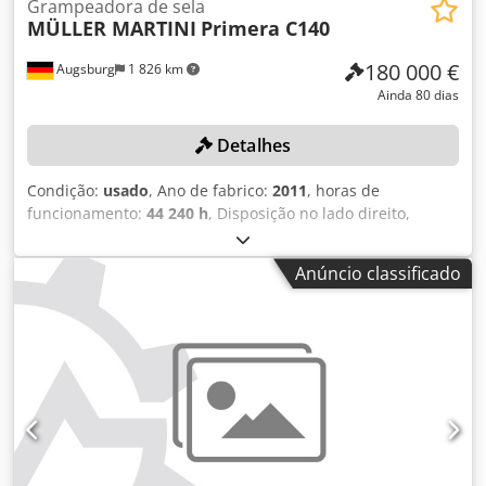
Grampeadora de sela
MÜLLER MARTINI
Primera C140
180 000 €
Augsburg
1 826 km
Ainda 80 dias
Detalhes
Condição:
usado
, Ano de fabrico:
2011
, horas de
funcionamento:
44 240 h
, Disposição no lado direito,
composta por: 8 suportes, dos quais 4 prolongados, 6
alimentadores (dos quais 4 alimentadores de fluxo
Anúncio classificado
contínuo com prolongamentos para a unidade de barras),
1 alimentador de dobra, 1 máquina de colagem de
produtos, 1 estação de grampeamento com controlo inicial
e controlo de grampos, 1 aparador com controlo de corte
SEMKO, controlo lateral de espessura, controlo de ângulo /
controlo de sobreposição, controlo ótico de folhas ASIR
(incluindo código de barras), 1 fita de inversão, 1 mesa de
endereçamento, 1 alimentador cruzado Robusto, 4
dispositivos de desenrolamento EASYDRUM (rolos de 45