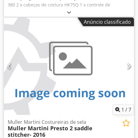
380 2 x cabeças de costura HK75Q 1 x controle de
navegação por tela sensível ao toque 1 x monitor de sela
de folha oblíqua 1 x controle remoto de avanço 4 x
Anúncio classificado
alimentadores de seção 370 1 x alimentador de capas 1529
Dkedpfx Aeyuk S Sjggjr 1 x trilateral 449 1 x saída em fluxo
1564 Opcional: 2 x cabeças de costura para argolas 1 x
empilhador Rima
1
/
7
Muller Martini Costureiras de sela
Muller Martini Presto 2 saddle
stitcher- 2016