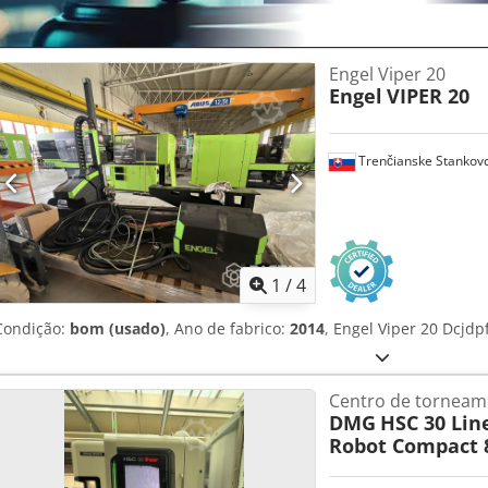
Engel Viper 20
Engel
VIPER 20
Trenčianske Stankov
1
/
4
Condição:
bom (usado)
, Ano de fabrico:
2014
, Engel Viper 20 Dcjdp
Centro de torneam
DMG
HSC 30 Li
Robot Compact 