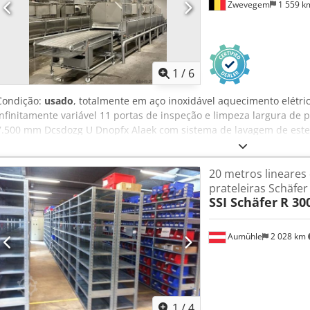
Zwevegem
1 559 
1
/
6
Condição:
usado
, totalmente em aço inoxidável aquecimento elétri
infinitamente variável 11 portas de inspeção e limpeza largura de 
7.500 mm Dcsdozg U Dnopfx Alaek com sistema de lavagem de esteir
9.500 mm x 1.600 mm x 2.400 mm sistema de construção modular es
total 224 kW aquecimento pressão de vapor: mín. 3 bar 10 kg/h por 
20 metros lineares
válvula tempo de fritura mín/máx: 4min 36seg–120min injeção de 
prateleiras Schäfe
produto)
SSI Schäfer
R 30
Aumühle
2 028 km
1
/
4