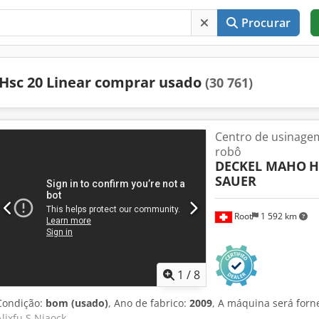
Procurar
Hsc 20 Linear comprar usado
(30 761)
Centro de usinage
robô
DECKEL MAHO
H
SAUER
Root
1 592 km
1
/
8
Condição:
bom (usado)
, Ano de fabrico:
2009
, A máquina será forn
Aljxfu S Njaock