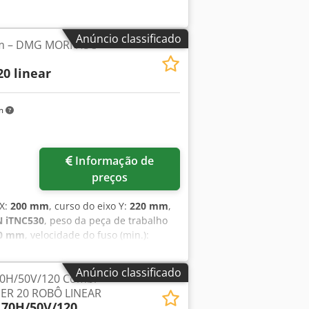
Anúncio classificado
em – DMG MORI HSC
20 linear
km
Informação de
preços
 X:
200 mm
, curso do eixo Y:
220 mm
,
 iTNC530
, peso da peça de trabalho
0 mm
, velocidade do fuso (min.):
o X mm: 200 Dcsdpfx Ajxpg H Hjlaek
º Eixo A graus: -15º máx.130º Mesa de
Anúncio classificado
70H/50V/120 Combi
pindle Velocidade máx. do spindle
IPER 20 ROBÔ LINEAR
istema de ferramentas Interface de
170H/50V/120
 máx. da ferramenta mm: ø50