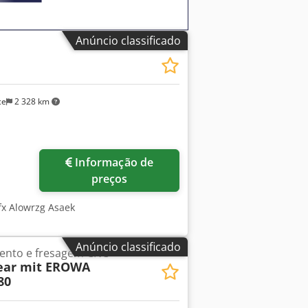
Anúncio classificado
ce
2 328 km
Informação de
preços
fx Alowrzg Asaek
Anúncio classificado
ento e fresagem CNC
near mit EROWA
80