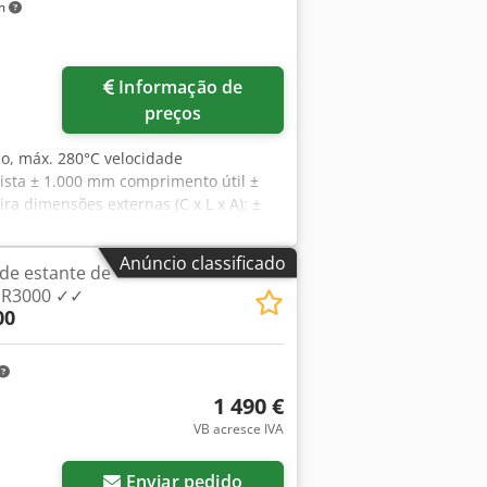
km
Informação de
preços
co, máx. 280°C velocidade
pista ± 1.000 mm comprimento útil ±
a dimensões externas (C x L x A): ±
teira (abertura de 13 mm) potência
válvula máx. 3 bar 140 kg/h por
Anúncio classificado
 de estante de
vapor (aquecimento, rendimento do
r R3000 ✓✓
00
1 490 €
VB acresce IVA
Enviar pedido