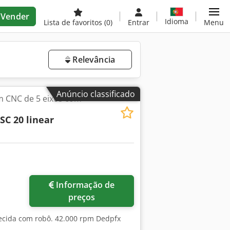
Vender
Idioma
Lista de favoritos
(0)
Entrar
Menu
Relevância
Anúncio classificado
m CNC de 5 eixos com
SC 20 linear
Informação de
preços
ecida com robô. 42.000 rpm Dedpfx