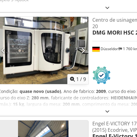
Centro de usinag
20
DMG MORI
HSC 
Düsseldorf
1 760 
1
/
9
Condição:
quase novo (usado)
, Ano de fabrico:
2009
, curso do eixo
curso do eixo Z:
280 mm
, fabricante de controladores:
HEIDENHAIN
(máx.):
15 kg
, largura da mesa:
200 mm
, comprimento da mesa:
20
42 000 rpm
, Comando CNC: HEIDENHAIN iTNC530 Eixos Curso do eix
Curso do eixo Y mm: 220 Curso do eixo Z mm: 280 Eixo C graus: 360
Engel E-VICTORY 1
trabalho Dimensões do palete mm: ø200 Peso máx. da peça kg: 15 S
(2015) Ecodrive, V
rpm: 42.000 Refrigeração Refrigeração através do spindle bar: 40 S
Engel
E-Victory 
ferramenta: HSK-E32 Nº de ferramentas no magazine: 60 Diâmetro