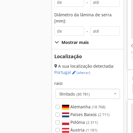
-
Diâmetro da lâmina de serra
[mm]:
-
Mostrar mais
Localização
A sua localização detectada:
Portugal
(alterar)
raio:
 Torneamento
Mills Cnc
Centro De Fräsen Cnc
Ilimitado
(30 761)
Alemanha
(18 768)
Países Baixos
(2 711)
Polónia
(2 311)
Áustria
(1 181)