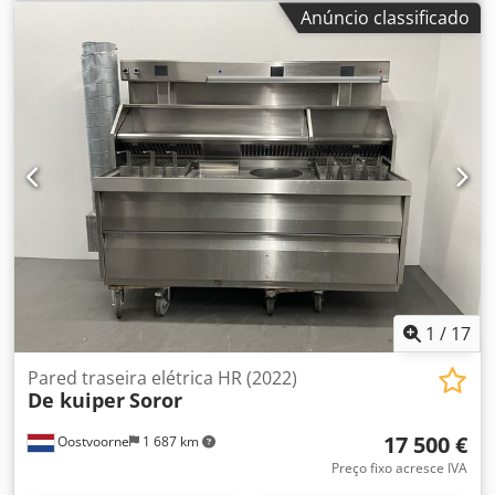
superior a 70 m Dkjdpfx Afsu N Ndvs Sjr Corredores de
Anúncio classificado
serviço opcionais Rolos Motor
1
/
17
Pared traseira elétrica HR (2022)
De kuiper
Soror
17 500 €
Oostvoorne
1 687 km
Preço fixo acresce IVA