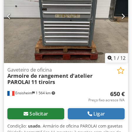
fabricação de túneis UV (eletrônico) ou de ar quente.
1
/
12
Gaveteiro de oficina
Armoire de rangement d'atelier
PAROLAI
11 tiroirs
650 €
Ensisheim
1 564 km
Preço fixo acresce IVA
Solicitar
Ligar
Condição:
usado
, Armário de oficina PAROLAI com gavetas