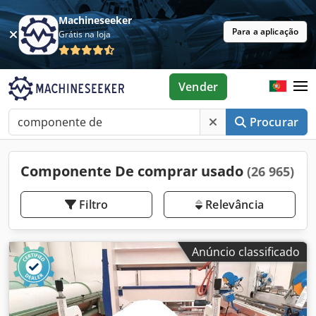
Machineseeker
Para a aplicação
Grátis na loja
Vender
Procurar
Componente De comprar usado
(26 965)
Filtro
Relevância
Anúncio classificado