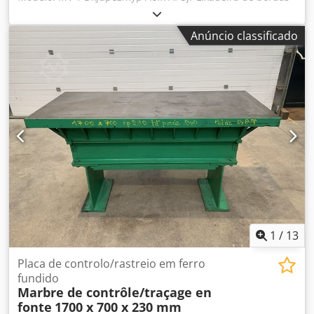
automática de cabeça única, para bordas e perfis de
madeira, madeira maciça, folheada e diversos tipos.
Anúncio classificado
Lixadeira para perfis e chanfros com bloco de lixa
intercambiável, com inclinação de -15° a +90°. Motor de 2
velocidades, rotações por minuto 710/1420 – Potência 1,3 –
2,5 CV. Altura de trabalho: 100 mm. Alimentação
automática com velocidade variável. Guia de entrada
ajustável. Ar comprimido: 6 atm. Diâmetro da saída de
exaustão: 100 mm. Dimensões gerais: 2100 x 1600 x 1350
mm (altura). Peso: 950 kg.
1
/
13
Placa de controlo/rastreio em ferro
fundido
Marbre de contrôle/traçage en
fonte
1700 x 700 x 230 mm