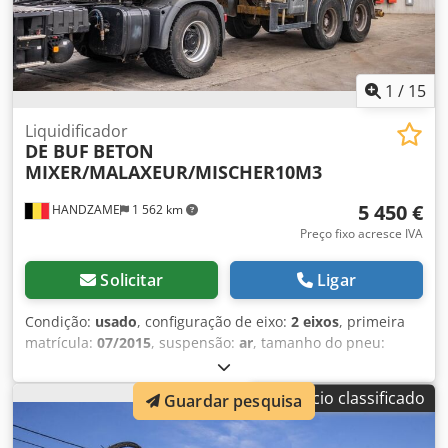
1
/
15
Liquidificador
DE BUF
BETON
MIXER/MALAXEUR/MISCHER10M3
5 450 €
HANDZAME
1 562 km
Preço fixo acresce IVA
Solicitar
Ligar
Condição:
usado
, configuração de eixo:
2 eixos
, primeira
matrícula:
07/2015
, suspensão:
ar
, tamanho do pneu:
425/65r22.5
, distância entre eixos:
1 310 mm
, Ano de
fabrico:
2015
, Material utilizável: Betão Dimensão dos
Anúncio classificado
Guardar pesquisa
pneus: 425/65r22.5 Dodouc Aqmspfx Af Sekr Suspensão:
Suspensão pneumática Tração: Rodas Peso vazio: 7.070 kg
Carga útil: 25.930 kg PBT: 33.000 kg