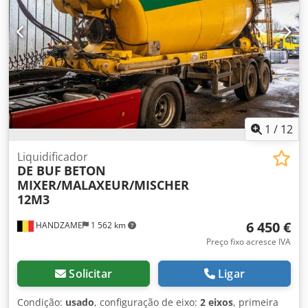
avanço: 5 a 25 m/min Comprimento de trabalho: mín. mm
150 Altura de trabalho: mín./máx. mm 10/100 Largura de
trabalho: mín. 50 Cabine de proteção Gabinete elétrico
Dimensões totais: mm 2700 x 1000 x 1250 h Peso: kg 1500
Dkjdpjwiv Dkofx Af Ssr
1
/
12
Liquidificador
DE BUF
BETON
MIXER/MALAXEUR/MISCHER
12M3
6 450 €
HANDZAME
1 562 km
Preço fixo acresce IVA
Solicitar
Ligar
Condição:
usado
, configuração de eixo:
2 eixos
, primeira