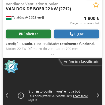
Ventilador Ventilador tubular
VAN DOK DE BOER
22 kW (2712)
1 800 €
Tatabánya
2 322 km
Preço fixo acresce IVA
Solicitar
Ligar
Condição:
usado
, Funcionalidade:
totalmente funcional
,
Motor: 22 kW Diâmetro do ventilador: 700 mm
Comprimento: 2500 mm Djdpfjri R Dusx Af Sjkr
Anúncio classificado