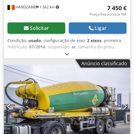
7 450 €
HANDZAME
1 562 km
Preço fixo acresce IVA
Solicitar
Ligar
Condição:
usado
, configuração de eixo:
2 eixos
, primeira
matrícula:
07/2014
, suspensão:
ar
, tamanho do pneu:
425/65R22,5
, distância entre eixos:
1 300 mm
, Ano de
fabrico:
2014
, Material utilizável: Betão Dimensão dos
Anúncio classificado
pneus: 425/65R22,5 Suspensão: Pneumática Tração: Rodas
Dsdpfx Aouc Ehnef Sskr PBT: 36.000 kg