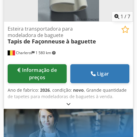
1
/
7
Esteira transportadora para
modeladora de baguete
Tapis de Façonneuse
à baguette
Charleroi
1 580 km
Informação de
Ligar
preços
Ano de fabrico:
2026
, condição:
novo
, Grande quantidade
de tapetes para modeladoras de baguetes à venda.
Marcas disponíveis: - MAJOR - BONGARD - MERAND
TENOR/TREGOR Dksdpfszqt Tcsx Af Ser - BERTRAND
EURO2000 - BERTRAND EUROMAP - JAC - PANIRECORD F73
- PANIRECORD F60/F57 - SINMAG - PAVAILLER - STAFF Preço
unitário e por grosso. Vendidos em kit completo para uma
modeladora, composto por: - Tapete frontal - Tapete