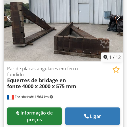
1
/
12
Par de placas angulares em ferro
fundido
Equerres de bridage en
fonte
4000 x 2000 x 575 mm
Ensisheim
1 564 km
Informação de
Ligar
preços