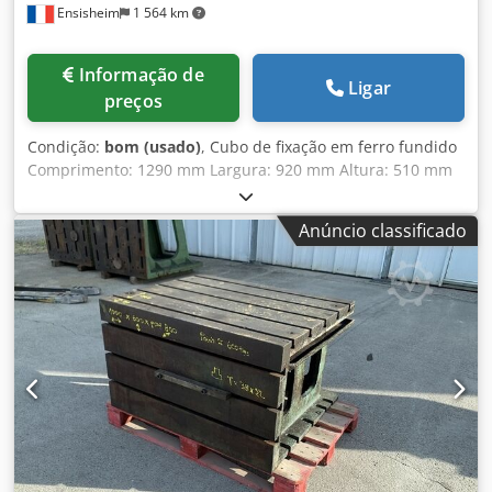
Ensisheim
1 564 km
Informação de
Ligar
preços
Condição:
bom (usado)
, Cubo de fixação em ferro fundido
Comprimento: 1290 mm Largura: 920 mm Altura: 510 mm
Dimensões das ranhuras em T: 42 x 25 mm 2 faces
ranhuradas Peso: aprox. 1 t Djdpfx Afozmw Tls Sskr
Anúncio classificado