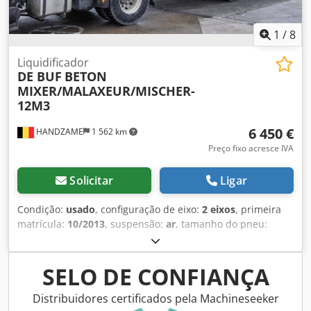
1
/
8
Liquidificador
DE BUF
BETON
MIXER/MALAXEUR/MISCHER-
12M3
6 450 €
HANDZAME
1 562 km
Preço fixo acresce IVA
Solicitar
Ligar
Condição:
usado
, configuração de eixo:
2 eixos
, primeira
matrícula:
10/2013
, suspensão:
ar
, tamanho do pneu:
425/65r22.5
, distância entre eixos:
1 300 mm
, Ano de
fabrico:
2013
, Material utilizável: Betão Dkjdpfx Afeuc Ebhs
Ssr Medida dos pneus: 425/65r22.5 Suspensão: Suspensão
SELO DE CONFIANÇA
pneumática Tração: Rodas Peso em vazio: 7.120 kg Carga
útil: 28.880 kg MMA: 36.000 kg
Distribuidores certificados pela Machineseeker