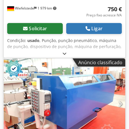
750 €
Wiefelstede
1 979 km
Preço fixo acresce IVA
Solicitar
Ligar
Condição:
usado
, Punção, punção pneumático, máquina
de punção, dispositivo de punção, máquina de perfuração,
punção manual pneumático -Fabricante: DE-STA-CO,
Máquina de perfuração pneumática -Tipo: 040 0210 -
Anúncio classificado
Punção integrada: Ø 2,5 mm -Projeção máx. projeção: 25
mm -Dimensões: 190/200/H510 mm Djdpfofwx Uyex Af Sskr
-Peso: 24 kg