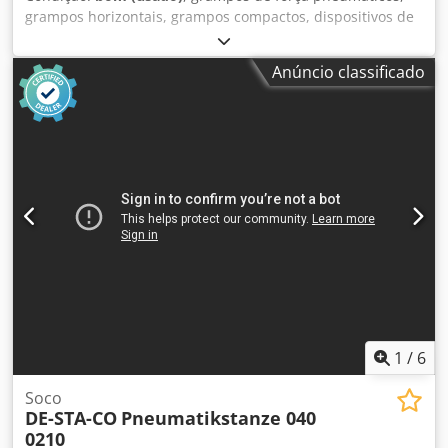
grampos horizontais, grampos compactos, dispositivos de
fixação, grampos de força pneumáticos Dedpfx Afeb A H E
Ij Sjkr -Tipo: 82L32-143C8H0 -Quantidade: 4 unidades
Anúncio classificado
disponíveis -Preço: por unidade -Peso: 2,1 kg/unidade
1
/
6
Soco
DE-STA-CO
Pneumatikstanze 040
0210