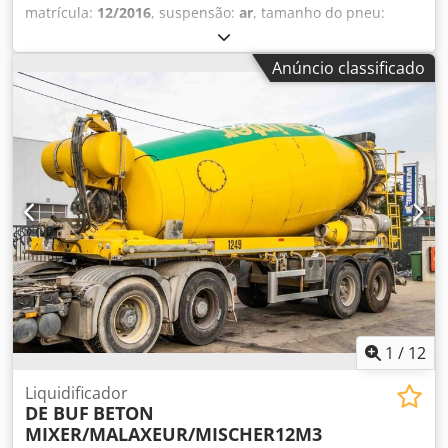
matrícula:
12/2016
, suspensão:
ar
, tamanho do pneu:
425/65R22,5
, distância entre eixos:
1 300 mm
, Ano de
fabrico:
2016
, Material utilizável: Betão Dimensão dos
Anúncio classificado
pneus: 425/65R22,5 Suspensão: Pneumática Tração: Rodas
Dkedpfx Aeuc Dcdsf Ssr Peso vazio: 7.720 kg Carga útil:
28.280 kg Peso bruto admissível: 36.000 kg Marca da
carroçaria: DE BUF
1
/
12
Liquidificador
DE BUF
BETON
MIXER/MALAXEUR/MISCHER12M3