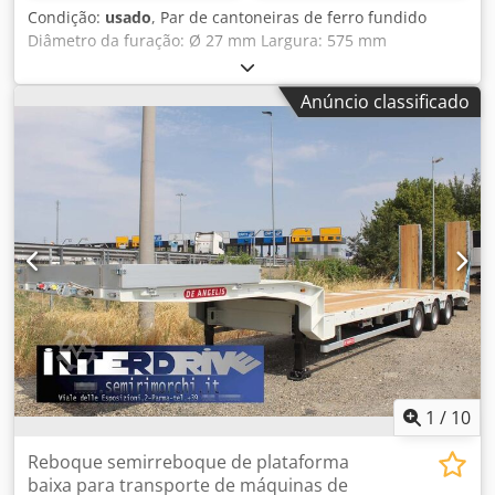
Condição:
usado
, Par de cantoneiras de ferro fundido
Diâmetro da furação: Ø 27 mm Largura: 575 mm
Profundidade: 2000 mm Djdezmw Najpfx Af Sokr Altura
total: 4000 mm Peso unitário: aprox. 6 toneladas
Anúncio classificado
1
/
10
Reboque semirreboque de plataforma
baixa para transporte de máquinas de