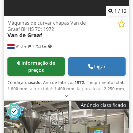
1
/
12
Máquinas de curvar chapas Van de
Graaf BHHS 70t 1972
Van de Graaf
Wijchen
1 753 km
Informação de
Ligar
preços
Condição:
usado
, Ano de fabrico:
1972
, comprimento total:
1 800 mm
, altura total:
1 400 mm
, largura total:
2 250 mm
,
Cor: Verde Peso em vazio: 2.000 kg Preço: Sob consulta -
Ano de fabricação: 1972 - Documentação disponível: Não -
Anúncio classificado
Certificado CE: Não - Controlo: Convencional - Dimensões
de transporte: 1800 mm x 2250 mm x 1400 mm (c x l x a) -
Peso de transporte [kg]: 2000 kg Dkjdpfx Aszm N Riof Ssr -
Embalagens de transporte [unidades]: 1 Informações
financeiras IVA: O preço indicado não inclui o IVA