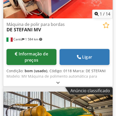
1
/
14
Máquina de polir para bordas
DE STEFANI
MV
Cantù
1 584 km
Informação de
Ligar
preços
Condição:
bom (usado)
, Código: 0118 Marca: DE STEFANI
Modelo: MV Máquina de polimento automática para
bordas, para polimento de poliéster, poliuretano e outras
tintas Características: Sistema de acionamento por esteira
Anúncio classificado
com patins emborrachados Prensador superior manual
com rodas emborrachadas Barra de suporte ajustável para
peças largas Composição: 1° Grupo - Nº 2 escovas
ajustáveis - Motor 4 HP 2° Grupo - Nº 1 escova - Motor 2 HP
Altura da superfície de trabalho: mm 870 Velocidade de