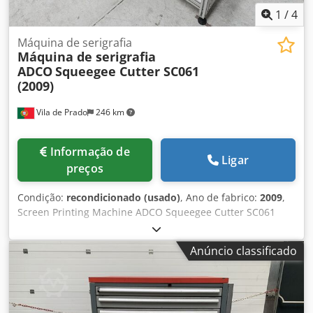
1
/
4
Máquina de serigrafia
Máquina de serigrafia
ADCO
Squeegee Cutter SC061
(2009)
Vila de Prado
246 km
Informação de
Ligar
preços
Condição:
recondicionado (usado)
, Ano de fabrico:
2009
,
Screen Printing Machine ADCO Squeegee Cutter SC061
(2009). Sartech is a company specializing in solutions for
screen printing, automation, and robotics, and
Anúncio classificado
manufactures UV (electronic) or hot air tunnels. Dkodpfx
Aexk T Hpef Sor * * Máquina de serigrafia ADCO Squeegee
Cutter SC061 (2009). Sartech é uma empresa especializada
em soluções para serigrafia, automação e robótica e