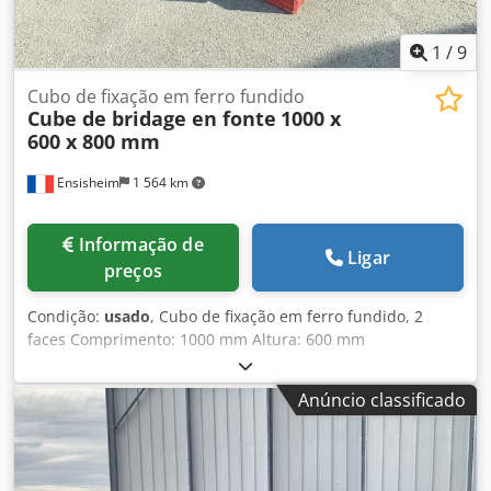
1
/
9
Cubo de fixação em ferro fundido
Cube de bridage en fonte
1000 x
600 x 800 mm
Ensisheim
1 564 km
Informação de
Ligar
preços
Condição:
usado
, Cubo de fixação em ferro fundido, 2
faces Comprimento: 1000 mm Altura: 600 mm
Profundidade: 800 mm Dimensões dos rasgos em T: 38 x
22 mm Peso: aprox. 600 kg Dksdpjzmw S Iofx Af Ssr
Anúncio classificado