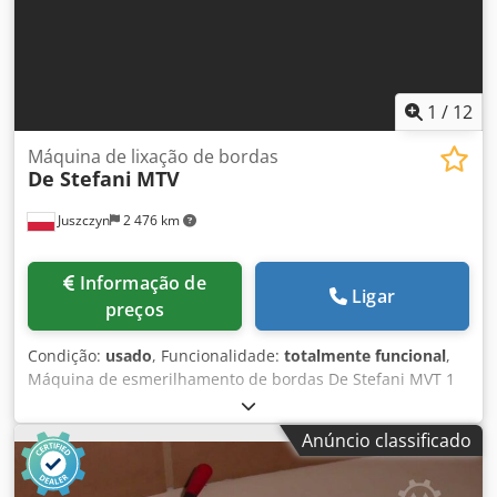
1
/
12
Máquina de lixação de bordas
De Stefani
MTV
Juszczyn
2 476 km
Informação de
Ligar
preços
Condição:
usado
, Funcionalidade:
totalmente funcional
,
Máquina de esmerilhamento de bordas De Stefani MVT 1
unidade de esmerilhamento Altura máxima da peça: 100
mm Dsdpfjznu D Rjx Af Sokr Motor da unidade de
Anúncio classificado
esmerilhamento: 2,5 kW Unidade de esmerilhamento com
afiação automática Ajuste manual da unidade de
esmerilhamento Ajuste manual do ângulo da unidade