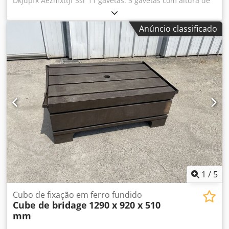
Dkjdpfx Aezmxttjf Ssr 11 gavetas: 3 gavetas com altura de
40 mm 6 gavetas com altura de 60 mm 1 gaveta com altura
de 150 mm 1 gaveta com altura de 90 mm Dimensões (C x
Anúncio classificado
L x A): 910 x 720 x 1110 mm Peso: aprox. 150 kg
1
/
5
Cubo de fixação em ferro fundido
Cube de bridage
1290 x 920 x 510
mm