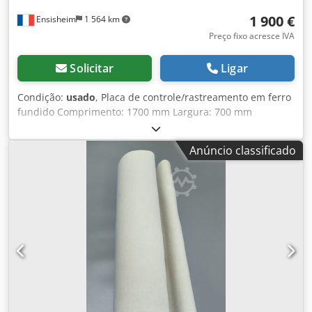
1 900 €
Ensisheim
1 564 km
Preço fixo acresce IVA
Solicitar
Ligar
Condição:
usado
, Placa de controle/rastreamento em ferro
fundido Comprimento: 1700 mm Largura: 700 mm
Dedpfjzqzy Dsx Af Sekr Espessura: 230 mm Altura com pés:
940 mm Peso: 0,8 t
Anúncio classificado