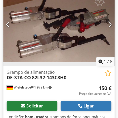
Unidade de esmerilhamento com oscilação Velocidade de
avanço ajustável através de um variador Motor de avanço
com potência de 0,74 kW
1
/
6
Grampo de alimentação
DE-STA-CO
82L32-143C8H0
150 €
Wiefelstede
1 979 km
Preço fixo acresce IVA
Solicitar
Ligar
Condição:
bom (usado)
, grampos de força pneumáticos,