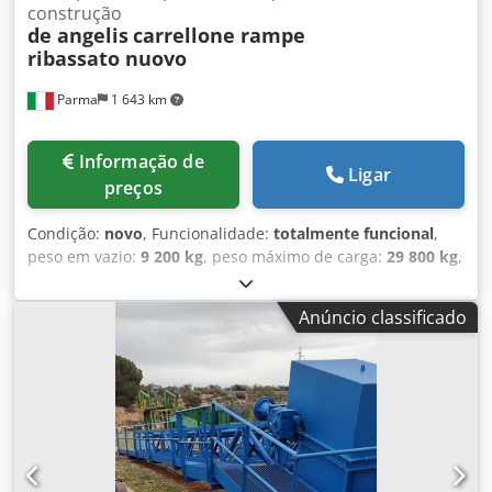
construção
de angelis
carrellone rampe
ribassato nuovo
Parma
1 643 km
Informação de
Ligar
preços
Condição:
novo
, Funcionalidade:
totalmente funcional
,
peso em vazio:
9 200 kg
, peso máximo de carga:
29 800 kg
,
peso total:
39 000 kg
, configuração de eixo:
3 eixos
,
comprimento do espaço de carga:
10 000 mm
, largura do
Anúncio classificado
espaço de carga:
2 550 mm
, altura do espaço de carga:
850 mm
, comprimento total:
13 700 mm
, largura total:
2 550 mm
, suspensão:
ar
, tamanho do pneu:
245.70 R
17.5
, cor:
branco
, travão de reboque:
reboque com freio
,
Ano de fabrico:
2026
, Equipamento:
ABS, plataforma
elevatória traseira
, semi-reboque plataforma De Angelis,
novo, disponível para entrega imediata, sujeito a venda
prévia. 3 eixos com suspensão pneumática, 3º eixo