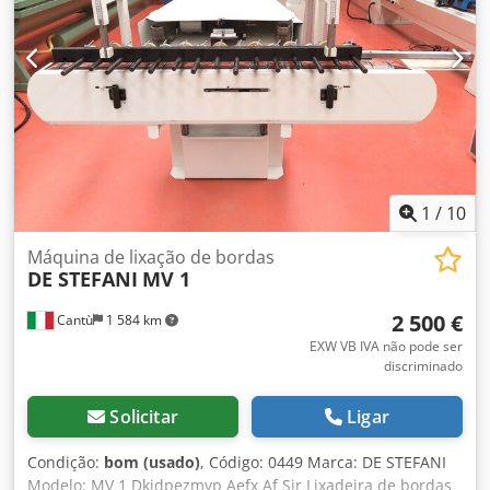
1
/
10
Máquina de lixação de bordas
DE STEFANI
MV 1
2 500 €
Cantù
1 584 km
EXW VB IVA não pode ser
discriminado
Solicitar
Ligar
Condição:
bom (usado)
, Código: 0449 Marca: DE STEFANI
Modelo: MV 1 Dkjdpezmyp Aefx Af Sjr Lixadeira de bordas