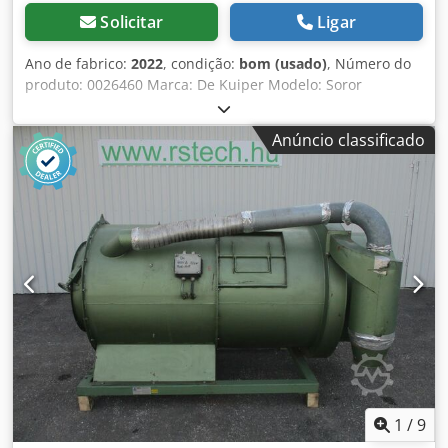
Solicitar
Ligar
Ano de fabrico:
2022
, condição:
bom (usado)
, Número do
produto: 0026460 Marca: De Kuiper Modelo: Soror
Djdpfozbmptox Af Sekr Categoria do produto: Fritadeiras
Comprimento: 2700 mm Largura: 920 mm Altura: 1800 mm
Anúncio classificado
Tensão de ligação (V): 400 Potência (W): 47150 Ano de
fabricação: 2022 Equipado com sistema de filtragem de
gordura. Equipado com 3 cubas (1x ORE440 e 2x ORE540) e
bandeja de escorrimento.
1
/
9