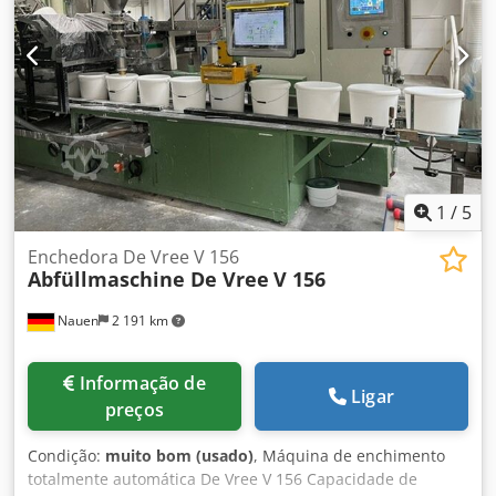
IVA/Regime de diferenciação: IVA dedutível para empresas
Entrega e aceitação de equipamentos usados possível a
qualquer momento, para todos os produtos da área
industrial. Lukas van Rossum
1
/
5
Enchedora De Vree V 156
Abfüllmaschine De Vree
V 156
Nauen
2 191 km
Informação de
Ligar
preços
Condição:
muito bom (usado)
, Máquina de enchimento
totalmente automática De Vree V 156 Capacidade de