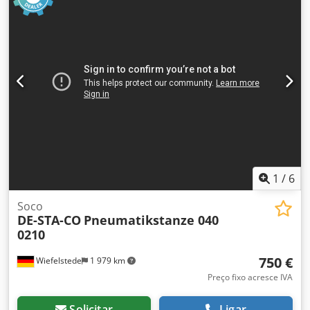
afiação automática Ajuste manual da unidade de
esmerilhamento Ajuste manual do ângulo da unidade
Unidade de esmerilhamento com oscilação Velocidade de
avanço ajustável através de um variador Motor de avanço
com potência de 0,74 kW
1
/
6
Soco
DE-STA-CO
Pneumatikstanze 040
0210
750 €
Wiefelstede
1 979 km
Preço fixo acresce IVA
Solicitar
Ligar