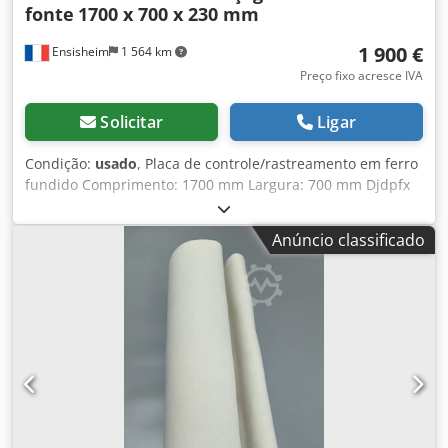
fonte
1700 x 700 x 230 mm
1 900 €
Ensisheim
1 564 km
Preço fixo acresce IVA
Solicitar
Ligar
Condição:
usado
, Placa de controle/rastreamento em ferro
fundido Comprimento: 1700 mm Largura: 700 mm Djdpfx
Aozqzy Doi Rskr Espessura: 230 mm Altura com pés: 940
mm Peso: 0,8 t
Anúncio classificado