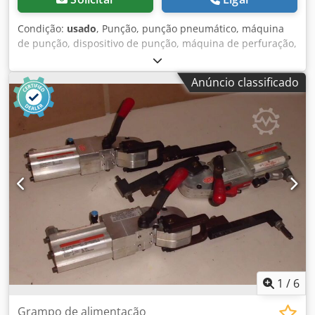
Condição:
usado
, Punção, punção pneumático, máquina
de punção, dispositivo de punção, máquina de perfuração,
punção manual pneumático -Fabricante: DE-STA-CO,
Máquina de perfuração pneumática -Tipo: 040 0210 -
Anúncio classificado
Punção integrada: Ø 2,5 mm -Projeção máx. projeção: 25
mm -Dimensões: 190/200/H510 mm -Peso: 24 kg Dkedofwx
Uyspfx Ai Ror
1
/
6
Grampo de alimentação