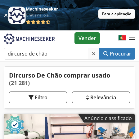
Machineseeker
Para a aplicação
Grátis na loja
Vender
Procurar
Dircurso De Chão comprar usado
(21 281)
Filtro
Relevância
Anúncio classificado