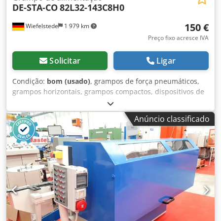
DE-STA-CO
82L32-143C8H0
150 €
Wiefelstede
1 979 km
Preço fixo acresce IVA
Solicitar
Ligar
Condição:
bom (usado)
, grampos de força pneumáticos,
grampos horizontais, grampos compactos, dispositivos de
fixação, grampos de força pneumáticos -Tipo: 82L32-
143C8H0 -Quantidade: 4 unidades disponíveis -Preço: por
Anúncio classificado
unidade Dsdpfx Ajb A H E Iji Rokr -Peso: 2,1 kg/unidade