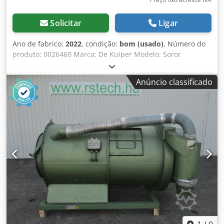
Solicitar
Ligar
Ano de fabrico:
2022
, condição:
bom (usado)
, Número do
produto: 0026460 Marca: De Kuiper Modelo: Soror
Categoria do produto: Fritadeiras Dsdpfx Ajzbmptei Rskr
Comprimento: 2700 mm Largura: 920 mm Altura: 1800 mm
Anúncio classificado
Tensão de ligação (V): 400 Potência (W): 47150 Ano de
fabricação: 2022 Equipado com sistema de filtragem de
gordura. Equipado com 3 cubas (1x ORE440 e 2x ORE540) e
bandeja de escorrimento.