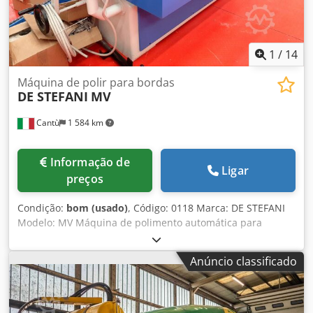
1
/
14
Máquina de polir para bordas
DE STEFANI
MV
Cantù
1 584 km
Informação de
Ligar
preços
Condição:
bom (usado)
, Código: 0118 Marca: DE STEFANI
Modelo: MV Máquina de polimento automática para
bordas, para polimento de poliéster, poliuretano e outras
tintas Características: Sistema de acionamento por esteira
Anúncio classificado
com patins emborrachados Prensador superior manual
com rodas emborrachadas Barra de suporte ajustável para
peças largas Composição: 1° Grupo - Nº 2 escovas
ajustáveis - Motor 4 HP 2° Grupo - Nº 1 escova - Motor 2 HP