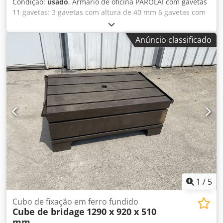
Condição:
usado
, Armário de oficina PAROLAI com gavetas
11 gavetas: 3 gavetas com altura de 40 mm 6 gavetas com
altura de 60 mm 1 gaveta com altura de 150 mm 1 gaveta
com altura de 90 mm Dimensões (C x L x A): 910 x 720 x
Anúncio classificado
1110 mm Dsdpfszmxttex Ai Rokr Peso: aprox. 150 kg
1
/
5
Cubo de fixação em ferro fundido
Cube de bridage
1290 x 920 x 510
mm