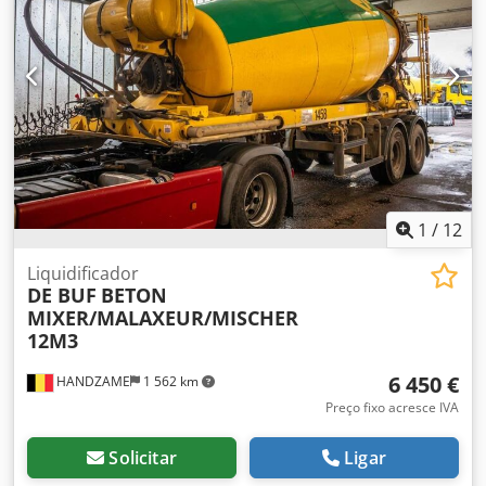
Altura da superfície de trabalho: mm 870 Velocidade de
avanço: 5 a 25 m/min Dkodpfx Aewiv Dkoi Rjr Comprimento
de trabalho: mín. mm 150 Altura de trabalho: mín./máx.
mm 10/100 Largura de trabalho: mín. 50 Cabine de
proteção Gabinete elétrico Dimensões totais: mm 2700 x
1000 x 1250 h Peso: kg 1500
1
/
12
Liquidificador
DE BUF
BETON
MIXER/MALAXEUR/MISCHER
12M3
6 450 €
HANDZAME
1 562 km
Preço fixo acresce IVA
Solicitar
Ligar