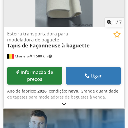
1
/
7
Esteira transportadora para
modeladora de baguete
Tapis de Façonneuse
à baguette
Charleroi
1 580 km
Informação de
Ligar
preços
Ano de fabrico:
2026
, condição:
novo
, Grande quantidade
de tapetes para modeladoras de baguetes à venda.
Marcas disponíveis: - MAJOR - BONGARD - MERAND
TENOR/TREGOR - BERTRAND EURO2000 - BERTRAND
EUROMAP - JAC - PANIRECORD F73 - PANIRECORD F60/F57 -
SINMAG - PAVAILLER - STAFF Preço unitário e por grosso.
Vendidos em kit completo para uma modeladora,