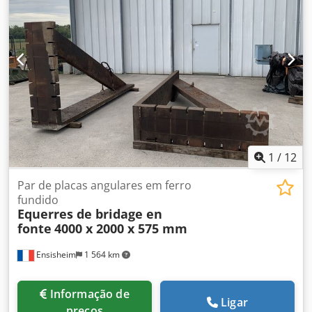
1
/
12
Par de placas angulares em ferro
fundido
Equerres de bridage en
fonte
4000 x 2000 x 575 mm
Ensisheim
1 564 km
Informação de
Ligar
preços