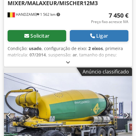
MIXER/MALAXEUR/MISCHER12M3
7 450 €
HANDZAME
1 562 km
Preço fixo acresce IVA
Solicitar
Ligar
Condição:
usado
, configuração de eixo:
2 eixos
, primeira
matrícula:
07/2014
, suspensão:
ar
, tamanho do pneu:
425/65R22,5
, distância entre eixos:
1 300 mm
, Ano de
fabrico:
2014
, Material utilizável: Betão Dkedpfx Ajuc Ehnoi
Anúncio classificado
Rsr Dimensão dos pneus: 425/65R22,5 Suspensão:
Pneumática Tração: Rodas PBT: 36.000 kg