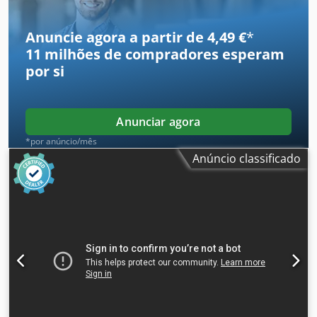
composto por: - Tapete frontal - Tapete traseiro - Tapete
de base reforçado - Tapete de receção Dkjdpfezqt Tcjx Ai
Anuncie agora a partir de 4,49 €
*
Rjr
11 milhões de compradores
esperam
por si
Anunciar agora
*por anúncio/mês
Anúncio classificado