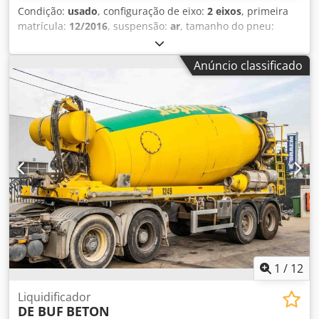
Condição:
usado
, configuração de eixo:
2 eixos
, primeira
matrícula:
12/2016
, suspensão:
ar
, tamanho do pneu:
425/65R22,5
, distância entre eixos:
1 300 mm
, Ano de
fabrico:
2016
, Material utilizável: Betão Dimensão dos
Anúncio classificado
pneus: 425/65R22,5 Suspensão: Pneumática Tração: Rodas
Peso vazio: 7.720 kg Dodpfx Ajuc Dcdji Rskr Carga útil:
28.280 kg Peso bruto admissível: 36.000 kg Marca da
carroçaria: DE BUF
1
/
12
Liquidificador
DE BUF
BETON