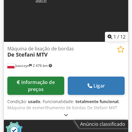
1
/
12
Máquina de lixação de bordas
De Stefani
MTV
Juszczyn
2 476 km
Informação de
Ligar
preços
Condição:
usado
, Funcionalidade:
totalmente funcional
,
Máquina de esmerilhamento de bordas De Stefani MVT
Dkedpfx Ajznu D Rsi Rsr 1 unidade de esmerilhamento
Altura máxima da peça: 100 mm Motor da unidade de
Anúncio classificado
esmerilhamento: 2,5 kW Unidade de esmerilhamento com