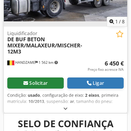
1
/
8
Liquidificador
DE BUF
BETON
MIXER/MALAXEUR/MISCHER-
12M3
6 450 €
HANDZAME
1 562 km
Preço fixo acresce IVA
Solicitar
Ligar
Condição:
usado
, configuração de eixo:
2 eixos
, primeira
matrícula:
10/2013
, suspensão:
ar
, tamanho do pneu:
425/65r22.5
, distância entre eixos:
1 300 mm
, Ano de
fabrico:
2013
, Material utilizável: Betão Dedpfx Ajuc Ebhei
Rjkr Medida dos pneus: 425/65r22.5 Suspensão:
SELO DE CONFIANÇA
Suspensão pneumática Tração: Rodas Peso em vazio: 7.120