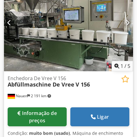
transporte [unidades]: 1 Informações financeiras IVA: O
preço indicado não inclui o IVA IVA/Regime de
diferenciação: IVA dedutível para empresas Entrega e
aceitação de equipamentos usados possível a qualquer
momento, para todos os produtos da área industrial.
Dkedszm N Rispfx Ai Rsr Lukas van Rossum
1
/
5
Enchedora De Vree V 156
Abfüllmaschine De Vree
V 156
Nauen
2 191 km
Informação de
Ligar
preços
Condição:
muito bom (usado)
, Máquina de enchimento