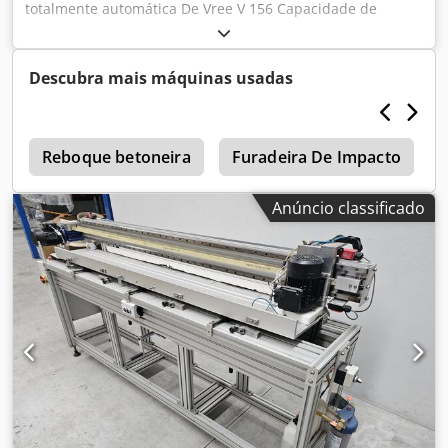
totalmente automática De Vree V 156 Capacidade de
enchimento: 1-20 litros Dispositivo automático de
colocação de tampas Djdpfx Ajztc Sgoi Rskr Dispositivo
automático de selagem de tampas Em excelente estado,
Descubra mais máquinas usadas
proveniente diretamente da produção!!!
a
Reboque betoneira
Furadeira De Impacto
Anúncio classificado