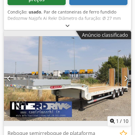
Condição:
usado
, Par de cantoneiras de ferro fundido
Dedozmw Najpfx Ai Rekr Diâmetro da furação: Ø 27 mm
Largura: 575 mm Profundidade: 2000 mm Altura total:
4000 mm Peso unitário: aprox. 6 toneladas
Anúncio classificado
1
/
10
Reboque semirreboque de plataforma