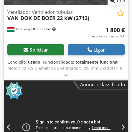
1
/
9
Ventilador Ventilador tubular
VAN DOK DE BOER
22 kW (2712)
1 800 €
Tatabánya
2 322 km
Preço fixo acresce IVA
Solicitar
Ligar
Condição:
usado
, Funcionalidade:
totalmente funcional
,
Motor: 22 kW Diâmetro do ventilador: 700 mm Dksdpfsri R
Dusx Ai Rjr Comprimento: 2500 mm
Anúncio classificado