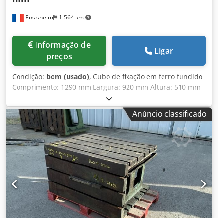
Ensisheim
1 564 km
Informação de
Ligar
preços
Condição:
bom (usado)
, Cubo de fixação em ferro fundido
Comprimento: 1290 mm Largura: 920 mm Altura: 510 mm
Dedpfx Aiozmw Tlj Rokr Dimensões das ranhuras em T: 42
x 25 mm 2 faces ranhuradas Peso: aprox. 1 t
Anúncio classificado