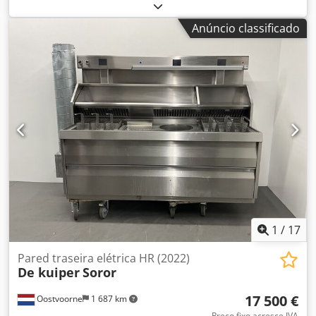
mm, 800 mm, 1000 mm, 1200 mm, 1400 mm. Comprimento
superior a 70 m Corredores de serviço opcionais Dkodpfx
Anúncio classificado
Aiju N Ndvo Rjr Rolos Motor
1
/
17
Pared traseira elétrica HR (2022)
De kuiper
Soror
17 500 €
Oostvoorne
1 687 km
Preço fixo acresce IVA