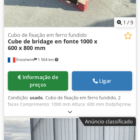
1
/
9
Cubo de fixação em ferro fundido
Cube de bridage en fonte
1000 x
600 x 800 mm
Ensisheim
1 564 km
Informação de
Ligar
preços
Condição:
usado
, Cubo de fixação em ferro fundido, 2
faces Comprimento: 1000 mm Altura: 600 mm Dsdpfxjzmw
S Ij Ai Rokr Profundidade: 800 mm Dimensões dos rasgos
em T: 38 x 22 mm Peso: aprox. 600 kg
Anúncio classificado