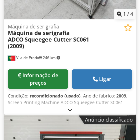
1
/
4
Máquina de serigrafia
Máquina de serigrafia
ADCO
Squeegee Cutter SC061
(2009)
Vila de Prado
246 km
Informação de
Ligar
preços
Condição:
recondicionado (usado)
, Ano de fabrico:
2009
,
Screen Printing Machine ADCO Squeegee Cutter SC061
(2009). Djdpfoxk T Hpjx Ai Rekr Sartech is a company
specializing in solutions for screen printing, automation,
Anúncio classificado
and robotics, and manufactures UV (electronic) or hot air
tunnels. * * Máquina de serigrafia ADCO Squeegee Cutter
SC061 (2009). Sartech é uma empresa especializada em