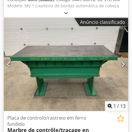
Modelo: MV 1 Lixadeira de bordas automática de cabeça
única, para bordas e perfis de madeira, madeira maciça,
folheada e diversos tipos. Lixadeira para perfis e chanfros
Anúncio classificado
com bloco de lixa intercambiável, com inclinação de -15° a
+90°. Motor de 2 velocidades, rotações por minuto
710/1420 – Potência 1,3 – 2,5 CV. Dkedpfxozmyp As Ai Rer
Altura de trabalho: 100 mm. Alimentação automática com
velocidade variável. Guia de entrada ajustável. Ar
comprimido: 6 atm. Diâmetro da saída de exaustão: 100
mm. Dimensões gerais: 2100 x 1600 x 1350 mm (altura).
Peso: 950 kg.
1
/
13
Placa de controlo/rastreio em ferro
fundido
Marbre de contrôle/traçage en