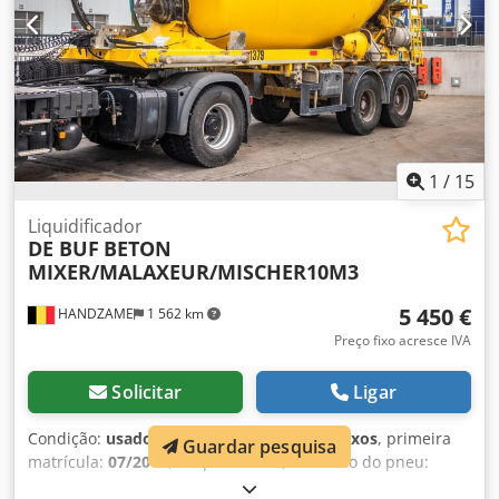
1
/
15
Liquidificador
DE BUF
BETON
MIXER/MALAXEUR/MISCHER10M3
5 450 €
HANDZAME
1 562 km
Preço fixo acresce IVA
Solicitar
Ligar
Condição:
usado
, configuração de eixo:
2 eixos
, primeira
Guardar pesquisa
matrícula:
07/2015
, suspensão:
ar
, tamanho do pneu:
425/65r22.5
, distância entre eixos:
1 310 mm
, Ano de