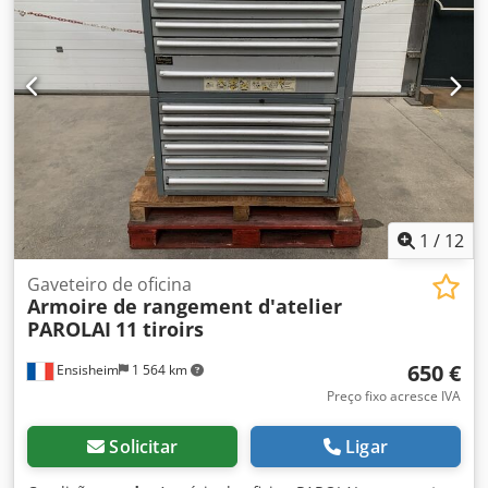
soluções para serigrafia, automação e robótica e
fabricação de túneis UV (eletrônico) ou de ar quente.
1
/
12
Gaveteiro de oficina
Armoire de rangement d'atelier
PAROLAI
11 tiroirs
650 €
Ensisheim
1 564 km
Preço fixo acresce IVA
Solicitar
Ligar