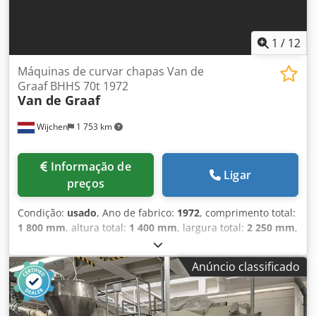
1
/
12
Máquinas de curvar chapas Van de
Graaf BHHS 70t 1972
Van de Graaf
Wijchen
1 753 km
Informação de
Ligar
preços
Condição:
usado
, Ano de fabrico:
1972
, comprimento total:
1 800 mm
, altura total:
1 400 mm
, largura total:
2 250 mm
,
Cor: Verde Peso em vazio: 2.000 kg Preço: Sob consulta -
Ano de fabricação: 1972 - Documentação disponível: Não -
Anúncio classificado
Certificado CE: Não - Controlo: Convencional - Dimensões
de transporte: 1800 mm x 2250 mm x 1400 mm (c x l x a) -
Peso de transporte [kg]: 2000 kg - Embalagens de