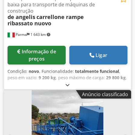
baixa para transporte de máquinas de
construção
de angelis
carrellone rampe
ribassato nuovo
Parma
1 643 km
Informação de
Ligar
preços
Condição:
novo
, Funcionalidade:
totalmente funcional
,
peso em vazio:
9 200 kg
, peso máximo de carga:
29 800 kg
,
peso total:
39 000 kg
, configuração de eixo:
3 eixos
,
comprimento do espaço de carga:
10 000 mm
, largura do
Anúncio classificado
espaço de carga:
2 550 mm
, altura do espaço de carga:
850 mm
, comprimento total:
13 700 mm
, largura total:
2 550 mm
, suspensão:
ar
, tamanho do pneu:
245.70 R
17.5
, cor:
branco
, travão de reboque:
reboque com freio
,
Ano de fabrico:
2026
, Equipamento:
ABS, plataforma
elevatória traseira
, semi-reboque plataforma De Angelis,
novo, disponível para entrega imediata, sujeito a venda