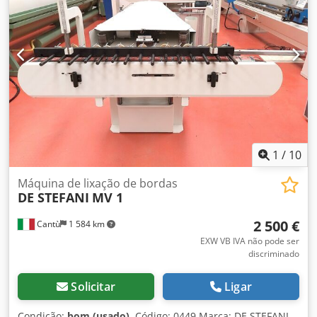
1
/
10
Máquina de lixação de bordas
DE STEFANI
MV 1
2 500 €
Cantù
1 584 km
EXW VB IVA não pode ser
discriminado
Solicitar
Ligar
Condição:
bom (usado)
, Código: 0449 Marca: DE STEFANI