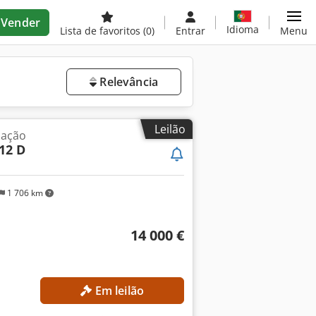
Vender
Idioma
Lista de favoritos
(0)
Entrar
Menu
Relevância
Leilão
ização
-12 D
1 706 km
14 000 €
Em leilão