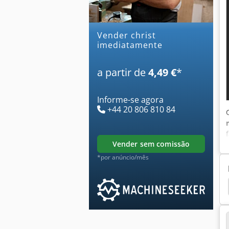
Vender christ
imediatamente
a partir de
4,49 €
*
Informe-se agora
+44 20 806 810 84
vender sem comissão
*por anúncio/mês
a De Limpeza De Imersão
Água Suja
Limpeza