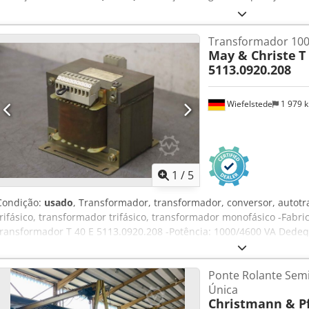
Transformador 100
May & Christe
T
5113.0920.208
Wiefelstede
1 979 
1
/
5
Condição:
usado
, Transformador, transformador, conversor, autotr
trifásico, transformador trifásico, transformador monofásico -Fabri
transformador T 40 E 5113.0920.208 -Potência: 1000/4600 VA Dedeqm
foto da placa de identificação -Dimensões: 160/150/H140 mm -Peso:
Ponte Rolante Semi
Única
Christmann & Pf