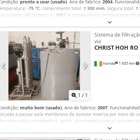
Condição:
pronto a usar (usado)
, Ano de fabrico:
2004
, Funcionali
temperatura:
-75 °C
, comprimento total:
1 300 mm
, largura total:
1
capacidade útil do tanque:
100 l
, A instalação foi devidamente des
As placas foram agrupadas. DETALHES TÉCNICOS Volume do condens
condensador de gelo: 12 kg Desempenho do condensador de gelo: 8
Sistema de Filtraç
Temperatura do condensador de gelo: −75 °C DETALHES DA MÁQUI
via
a instalação de liofilização: 1.300 × 1.300 × 2.000 mm Espaço neces
CHRIST
HOH RO 2
1.800 × 600 × 2.000 mm
Irlanda
1 605 km
Solicitar m
1
/
1
Condição:
muito bom (usado)
, Ano de fabrico:
2007
, Funcionalida
forçada a passar pela membrana de osmose inversa por meio de u
dessalinizada/o permeado é, então, direcionado para o consumo at
litros. A água contendo os sais concentrados/o concentrado é direc
permeado e o concentrado deve ser ajustada manualmente na válvul