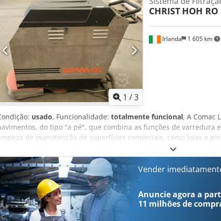
Sistema de Filtraç
Em condições normais de funcionamento, as membranas de osmose 
CHRIST
HOH RO 2
entanto, mesmo com uma boa qualidade da água de alimentação, 
certa medida, e haverá uma redução gradual da capacidade de pe
Irlanda
1 605 km
1
/
3
Condição:
usado
, Funcionalidade:
totalmente funcional
, A Comac 
pavimentos, do tipo "a pé", que combina as funções de varredura e
limpeza de manutenção de superfícies comerciais, como lojas e gin
Dodpfx Aszl E Afefhsck
Vender imediatament
Anuncie agora a parti
11 milhões de compr