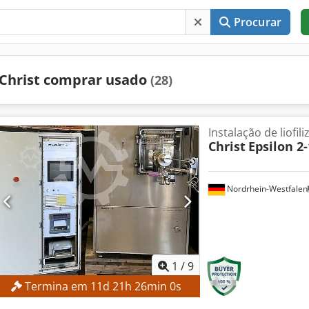
Procurar
Christ comprar usado
(28)
Instalação de liofil
Christ
Epsilon 2
Nordrhein-Westfalen
1
/
9
Termina em
11
d
21
h
25
min
59
s