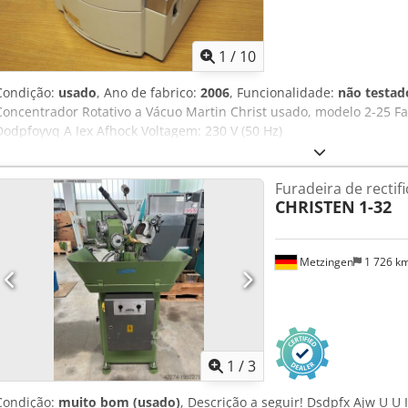
Conexões técnicas: - Entrada de água quente: conexão para mangue
para mangueira ½". - Saída de vácuo: tubo de aço inox DN 25. - Vent
Documentação e certificados disponíveis. - Inclui computador LPC p
1
/
10
Acompanha peças de reposição.
Condição:
usado
, Ano de fabrico:
2006
, Funcionalidade:
não testad
Concentrador Rotativo a Vácuo Martin Christ usado, modelo 2-25 Fa
Dodpfoyvq A Iex Afhock Voltagem: 230 V (50 Hz)
Furadeira de rectif
CHRISTEN
1-32
Metzingen
1 726 k
1
/
3
Condição:
muito bom (usado)
, Descrição a seguir! Dsdpfx Ajw U U 