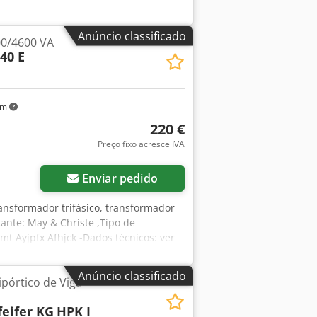
Anúncio classificado
0/4600 VA
 40 E
km
220 €
Preço fixo acresce IVA
Enviar pedido
ansformador trifásico, transformador
cante: May & Christe ,Tipo de
t Ayjpfx Afhjck -Dados técnicos: ver
 13,8 kg
Anúncio classificado
pórtico de Viga
eifer KG
HPK I