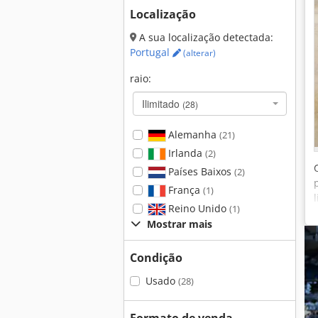
Localização
A sua localização detectada:
Portugal
(alterar)
raio:
Ilimitado
(28)
Alemanha
(21)
Irlanda
(2)
Países Baixos
(2)
França
(1)
Reino Unido
(1)
Mostrar mais
Condição
Usado
(28)