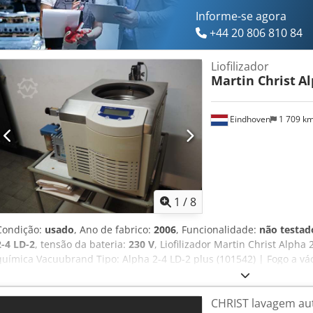
Informe-se agora
+44 20 806 810 84
Liofilizador
Martin Christ
Al
Eindhoven
1 709 k
1
/
8
Condição:
usado
, Ano de fabrico:
2006
, Funcionalidade:
não testad
2-4 LD-2
, tensão da bateria:
230 V
, Liofilizador Martin Christ Alph
química Vacuubrand Tipo: Alpha 2-4 LD-2 plus (101542) | Fogo a v
Fabricantes: Thermo Fisher Scientific (Martin Christ) | Vacuubrand
documentação e manual
CHRIST lavagem au