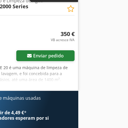
ão e Limpeza de Água
inversa têm uma longa vida útil. No
000 Series
camadas de impurezas surgirão, em
rmeação.
350 €
VB acresce IVA
Enviar pedido
LE 20 é uma máquina de limpeza de
 lavagem, e foi concebida para a
ásios, até uma área de 1400 m².
e máquinas usadas
r de 4,49 €
*
adores
esperam por si