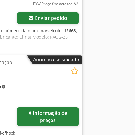
EXW Preço fixo acresce IVA
ira ½". - Dreno de degelo: conexão
ilação: conexão DN 6. Outros: -
lus para análise de dados. -
Enviar pedido
o
, número da máquina/veículo:
12668
,
bricante: Christ Modelo: RVC 2-25
Anúncio classificado
icação
m
Informação de
preços
Ikefhsck