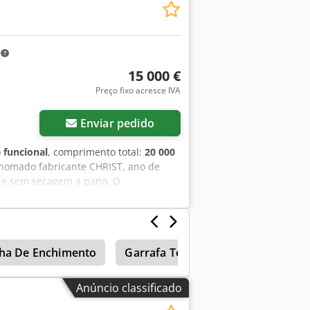
m
15 000 €
Preço fixo acresce IVA
Enviar pedido
 funcional
, comprimento total:
20 000
nomado fabricante CHRIST, ano de
s e sem secagem a pano. O
i: • Pórtico de publicidade e
e rodas • Pórtico de lavagem com alta
jdpfxjxy E Azj Afhsck • Plataforma de
uado para empresas que desejam
nha De Enchimento
Garrafa Térmica
Instalações 
va linha de lavagem com
Anúncio classificado