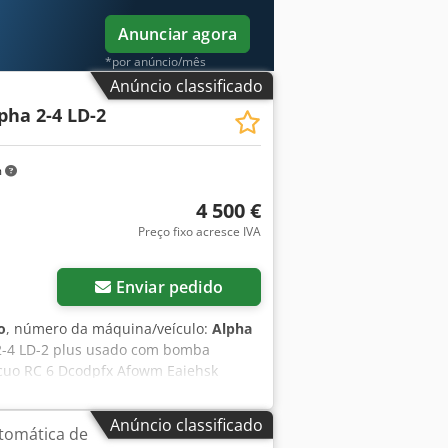
Anunciar agora
*por anúncio/mês
Anúncio classificado
pha 2-4 LD-2
m
4 500 €
Preço fixo acresce IVA
Enviar pedido
o
, número da máquina/veículo:
Alpha
a 2-4 LD-2 plus usado com bomba
ácuo RC 6 Dcodpfx Afowm Eaiehsk
 GmbH Voltagem: 230 (50hz) Incluindo
Anúncio classificado
tomática de