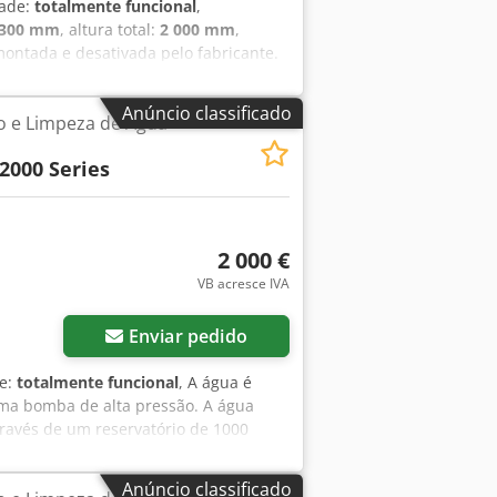
dade:
totalmente funcional
,
 300 mm
, altura total:
2 000 mm
,
montada e desativada pelo fabricante.
ador de gelo: 100 l Capacidade do
 g/24 h Djdpfx Afjzrfa Dshock
Anúncio classificado
ão e Limpeza de Água
NA Dimensões Espaço necessário para
sário para o componente adicional:
000 Series
2 000 €
VB acresce IVA
ais imagens
Enviar pedido
de:
totalmente funcional
, A água é
ma bomba de alta pressão. A água
ravés de um reservatório de 1000
ionada para a saída. A relação entre o
a de agulha. Djdpfxozl E Die Afhjck
Anúncio classificado