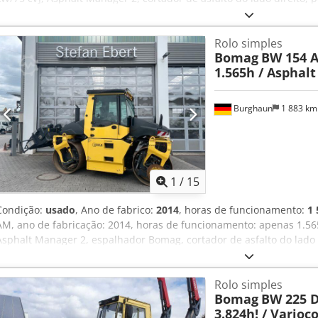
revestimento liso, em bom estado, pronto para uso imediato. Se d
leasing ou financiamento. O Sr. Mihm (tel. terá todo o prazer em a
Rolo simples
encontradas em nosso site. Salvo erros e vendas prévias! Aluguel p
Bomag
BW 154 A
Tzmjpfx Am Ajck Entre em contato com Tobias Ebert para obter mai
1.565h / Asphal
Burghaun
1 883 k
1
/
15
Condição:
usado
, Ano de fabrico:
2014
, horas de funcionamento:
1 
AM, ano de fabricação: 2014, horas de funcionamento: apenas 1.56
Asphalt Manager 2, espalhador Bomag, cortador de asfalto do lado 
superfície lisa, bom estado, pronto para uso imediato. Dodpfszpdh
apresentaremos uma proposta de arrendamento ou financiamento. O 
Rolo simples
em ajudá-lo. Mais informações podem ser encontradas no nosso site
Bomag
BW 225 D-
Aluguer possível. = Mais informações = Contacte Tobias Ebert para
3.824h! / Varioc