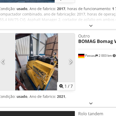
Condição:
usado
, Ano de fabrico:
2017
, horas de funcionamento:
1 
compactador combinado, ano de fabricação: 2017, horas de operaç
[55,4 kW/75 CV], Asphalt Manager 2, cortador de asfalto em ambos 
revestimento liso, em bom estado, pronto para uso imediato. Se d
leasing ou financiamento. O Sr. Mihm (tel. ) terá todo o prazer em 
Outro
consulte o nosso site. Salvo erro e omissão, bem como venda prévi
BOMAG
Bomag 
possível. = Mais informações = Contacte Tobias Ebert para obter m
Passau
2 003 km
1
/
7
Condição:
usado
, Ano de fabrico:
2021
,
Rolo tandem