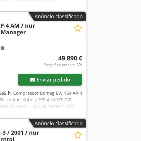
esejar, apresentamos uma proposta de
judá-lo. Mais informações podem ser
Anúncio classificado
ossível. = Mais informações = Dodjzq
P-4 AM / nur
s informações.
t Manager
m
49 890 €
Preço fixo acresce IVA
Enviar pedido
565 h
, Compressor Bomag BW 154 AP-4
5h, motor: Kubota [55,4 kW/75 CV],
direito, peso: 7.300 kg, tambor com
 Uox Am Aock Se desejar,
Sr. Mihm (tel. ) terá todo o prazer
Anúncio classificado
. Erros e vendas prévias reservados!
3 / 2001 / nur
 obter mais informações.
ontrol