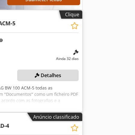
e recursos úteis para todos os
is em nossa plataforma.
Clique
ACM-5
Ainda 32 dias
Detalhes
AG BW 100 ACM-5 todas as
 em "Documentos" como um ficheiro PDF
acordo com as fotografias e a
Anúncio classificado
D-4