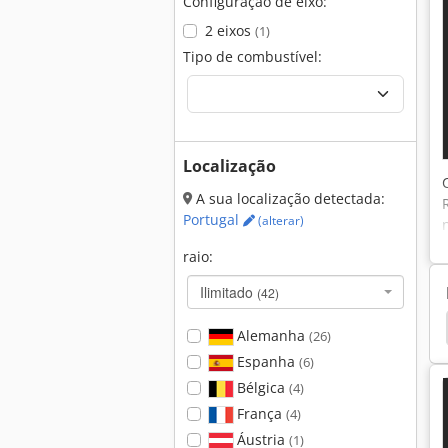
Configuração de eixo:
2 eixos
(1)
Tipo de combustível:
Localização
A sua localização detectada:
Portugal
(alterar)
raio:
Ilimitado
(42)
em
Hamm 3520
Hamm 3518
Hamm 3414
Alemanha
(26)
Espanha
(6)
Bélgica
(4)
França
(4)
Áustria
(1)