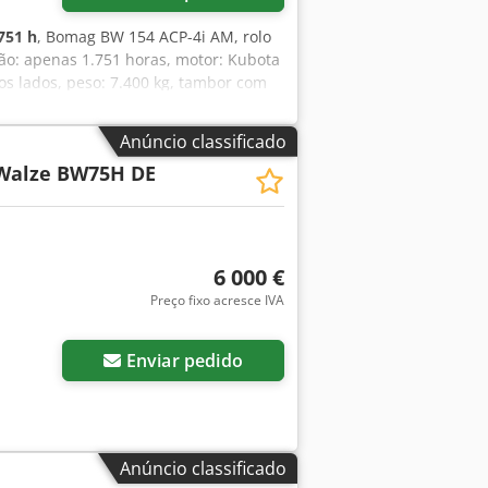
751 h
, Bomag BW 154 ACP-4i AM, rolo
ão: apenas 1.751 horas, motor: Kubota
os lados, peso: 7.400 kg, tambor com
esejar, apresentamos uma proposta de
ajudá-lo. Para mais informações,
Anúncio classificado
a! Dsdjzq Tztepfx Am Aock Aluguer
Walze BW75H DE
ais informações.
6 000 €
Preço fixo acresce IVA
Enviar pedido
Anúncio classificado