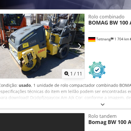
Considerando outras opções de máquinas? Oferecemos ferramentas 
proprietários e operadores de equipamentos – facilmente acessíve
Rolo combinado
BOMAG
BW 100 
Tettnang
1 704 km
1
/
11
Condição:
usado
, 1 unidade de rolo compactador combinado BOM
especificações técnicas do item em leilão podem ser encontradas
para download! Dcjdpfjzqaycox Am Ajk Cor: conforme a imagem, de 
inspeção Estado: usado
Rolo tandem
Bomag
BW 100 A