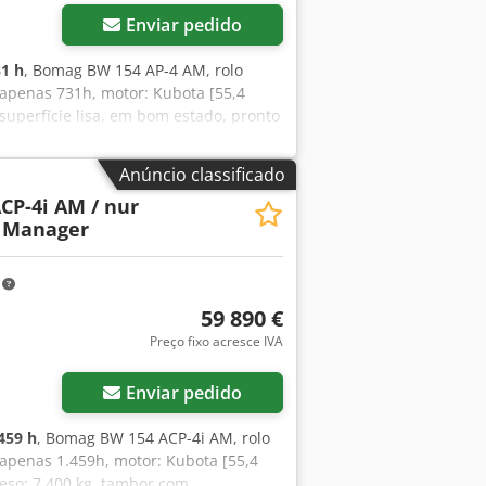
 no local de trabalho disponível ✔
Enviar pedido
 e flexíveis 🔄 Pensando em outras
para todos os proprietários e
1 h
, Bomag BW 154 AP-4 AM, rolo
taforma.
apenas 731h, motor: Kubota [55,4
 superfície lisa, em bom estado, pronto
ng ou financiamento. O Sr. Mihm (Tel.
tradas no nosso site. Salvo erros e
Anúncio classificado
obter mais informações, entre em
CP-4i AM / nur
t Manager
m
59 890 €
Preço fixo acresce IVA
Enviar pedido
459 h
, Bomag BW 154 ACP-4i AM, rolo
 apenas 1.459h, motor: Kubota [55,4
peso: 7.400 kg, tambor com