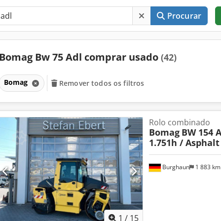
Procurar
Bomag Bw 75 Adl comprar usado
(42)
Bomag
Remover todos os filtros
Rolo combinado
Bomag
BW 154 A
1.751h / Asphal
Burghaun
1 883 k
1
/
15