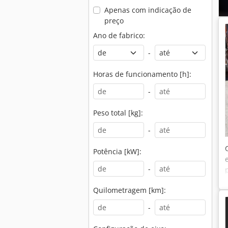
Apenas com indicação de
preço
Ano de fabrico:
-
Horas de funcionamento [h]:
-
Peso total [kg]:
-
Potência [kW]:
-
Quilometragem [km]:
-