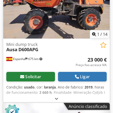
1
/
14
Mini dump truck
Ausa
D600APG
23 000 €
Espanha
675 km
Preço fixo acresce IVA
Solicitar
Ligar
Condição:
usado
, cor:
laranja
, Ano de fabrico:
2019
, horas
de funcionamento:
2 660 h
, Finalidade: Mineração Cjdjzb I
Ukepfx Af Hoha Marca do motor: Kubota
Anúncio classificado