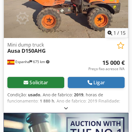
1
/
15
Mini dump truck
Ausa
D150AHG
15 000 €
Espanha
675 km
Preço fixo acresce IVA
Solicitar
Ligar
Condição:
usado
, Ano de fabrico:
2019
, horas de
funcionamento:
1 880 h
, Ano de fabrico: 2019 Finalidade:
Mineração Peso em vazio: 1.510 kg Carga útil: 1.500 kg
Peso bruto: 3.010 kg Dimensões (C x L x A): 314 x 145 x 265
cm Codpfx Afjx U U Hze Hoha