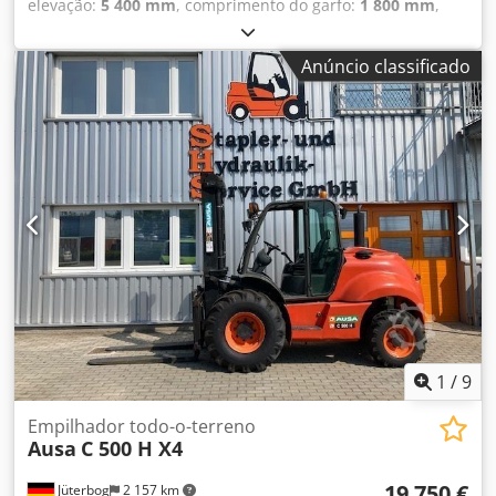
elevação:
5 400 mm
, comprimento do garfo:
1 800 mm
,
Peso vazio: 3.000 kg Chjdpfx Aow Uf Rcof Hea Condição
técnica: boa Condição visual: boa Dimensões de transporte
Anúncio classificado
(C x L x A): 3,38 x 1,83 Para mais informações, entre em
contato com Christian Theißen. Fabricante: Ausa Modelo:
C300 Hx4 Ano de fabricação: 2014 Tipo de produto: Usado
Dados: Altura máxima de elevação: 5,40 m Capacidade de
elevação: 3.000 kg Comprimento dos garfos: 1,80 m Tipo de
acionamento: Diesel Peso próprio: 5.625 kg Dimensões
totais (sem garfos): C x L 3,38 x 1,83 m Altura de
construção: 2,68 m Características especiais: Tração nas
quatro rodas conectável, iluminação rodoviária, operação
com reboque possível. Localização: 41468 Neuss
Disponível imediatamente
1
/
9
Empilhador todo-o-terreno
Ausa
C 500 H X4
19 750 €
Jüterbog
2 157 km