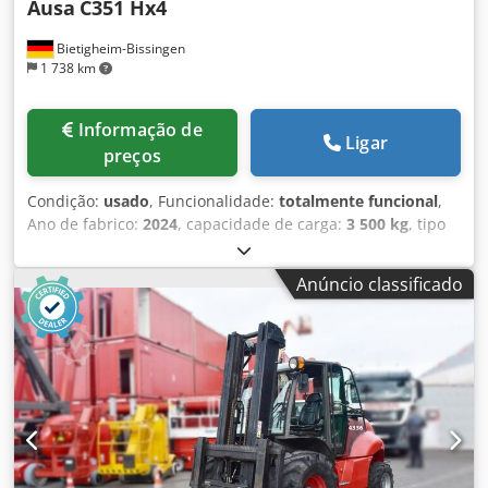
Ausa
C351 Hx4
Bietigheim-Bissingen
1 738 km
Informação de
Ligar
preços
Condição:
usado
, Funcionalidade:
totalmente funcional
,
Ano de fabrico:
2024
, capacidade de carga:
3 500 kg
, tipo
de combustível:
diesel
, peso em vazio:
5 416 kg
,
comprimento total:
4 540 mm
, tipo de transmissão:
Diesel
,
Anúncio classificado
Tipo de mastro: Nenhum Condição técnica: Novo Tipo de
pneu dianteiro: Pneumático Tamanho do pneu dianteiro:
16/70-20 Tipo de pneu traseiro: Pneumático Tamanho do
pneu traseiro: 12-16,5 Cjdpjxgkncofx Af Hoha Certificado
CE,