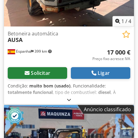
1
/
4
Betoneira automática
AUSA
17 000 €
Espanha
399 km
Preço fixo acresce IVA
Solicitar
Ligar
Condição:
muito bom (usado)
, Funcionalidade:
totalmente funcional
, tipo de combustível:
diesel
, À
VENDA: BETONEIRA MARCA AUSA, CAPACIDADE DE 5M3.
IMPECÁVEL, REVISÃO COMPLETA. Csdpfx Aezrpyhsf Hjha
Anúncio classificado