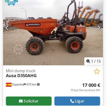
1
/
15
Mini dump truck
Ausa
D350AHG
17 000 €
Espanha
675 km
Preço fixo acresce IVA
Solicitar
Ligar