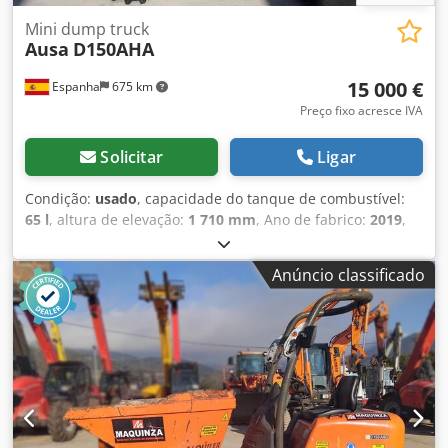
Mini dump truck
Ausa
D150AHA
15 000 €
Espanha
675 km
Preço fixo acresce IVA
Solicitar
Ligar
Condição:
usado
, capacidade do tanque de combustível:
65 l
, altura de elevação:
1 710 mm
, Ano de fabrico:
2019
,
horas de funcionamento:
1 670 h
, Finalidade de utilização:
mineração Peso em vazio: 1.510 kg Carga útil: 1.500 kg
Anúncio classificado
Peso bruto total: 3.010 kg Chodpfx Aszb Nabof Hea
Dimensões (C x L x A): 318 x 148 x 261 cm