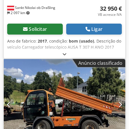
32 950 €
Sankt Nikolai ob Draßling
2 097 km
VB acresce IVA
Solicitar
Ligar
Ano de fabrico:
2017
, condição:
bom (usado)
, Descrição do
veículo Carregador telescópico AUSA T 307 H ANO 2017
acc. Contador 8.832 horas 3 toneladas de capacidade de
elevação 7 metros de altura de elevação Motor turbo
Anúncio classificado
Kubota de 63 KW apenas 2,07 metros de altura livre
Cedpsmxkatsfx Af Hjha apenas 2,02 metros de largura total
- incl. balde de garra - incl. pá de terra - incl. garfo para
paletes - acoplador rápido hidráulico - 3º círculo para carro
de forquilha - tração integral - 3 modos de direção -
operação por joystick - Imediatamente pronto a ser
utilizado - pintura original - Registo rodoviário NL Preço de
venda: 32.950,-- líquido Entrega barata também possível !!!