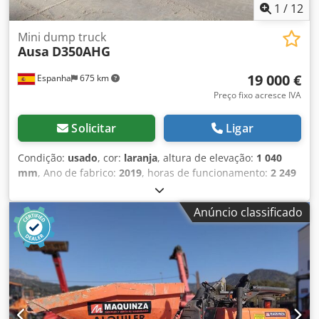
1
/
12
Mini dump truck
Ausa
D350AHG
19 000 €
Espanha
675 km
Preço fixo acresce IVA
Solicitar
Ligar
Condição:
usado
, cor:
laranja
, altura de elevação:
1 040
mm
, Ano de fabrico:
2019
, horas de funcionamento:
2 249
h
, Utilização: mineração Chedjymmhaopfx Af Hja Peso em
vazio: 2.780 kg Carga útil: 3.500 kg Peso bruto total: 6.280
Anúncio classificado
kg Dimensões (C x L x A): 412 x 186 x 296 cm Tipo de motor:
Kubota Kubota