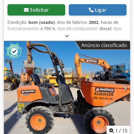
Solicitar
Ligar
Condição:
bom (usado)
, Ano de fabrico:
2002
, horas de
funcionamento:
4 795 h
, tipo de combustível:
diesel
, tipo
de mastro:
duplex
, Ausa CH - 150 X4 Empilhador para
terrenos acidentados com duplo garfo, deslocamento
Anúncio classificado
lateral, 4795 horas, motor Isuzu a diesel, ano 2002. Codpfx
Ajzqyuyef Hjha Vídeo disponível via WhatsApp.
Disponibilidade contínua, consulte o site. Os preços
indicados são "ex works" em Nuland. A Van de Wert
Trading B.V. tem um stock diversificado de máquinas,
camiões, reboques e acessórios. Todas as nossas entregas
são efetuadas a preços comerciais, no estado em que se
encontram ("as is"), sem garantias (consulte os nossos
termos e condições gerais). Para uma visita e/ou teste de
condução, pode agendar uma consulta sem compromisso.
Por favor, contacte-nos por telefone antes, pois nem
sempre estamos presentes. Van de Wert Trading B.V.
Bedrijfsstraat 3 5391 LR Nuland
1
/
15