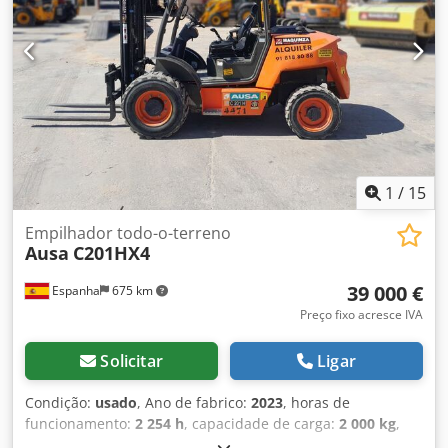
1
/
15
Empilhador todo-o-terreno
Ausa
C201HX4
39 000 €
Espanha
675 km
Preço fixo acresce IVA
Solicitar
Ligar
Condição:
usado
, Ano de fabrico:
2023
, horas de
funcionamento:
2 254 h
, capacidade de carga:
2 000 kg
,
altura de elevação:
3 700 mm
, altura total:
2 070 mm
,