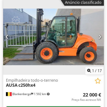
Anúncio classificado
Dcmxepfx Af Hja transmissão hidrostática iluminação para
circulação rodoviária
1
/
17
Empilhadeira todo-o-terreno
AUSA
c250hx4
22 000 €
Blankenberge
1 592 km
Preço fixo acresce IVA