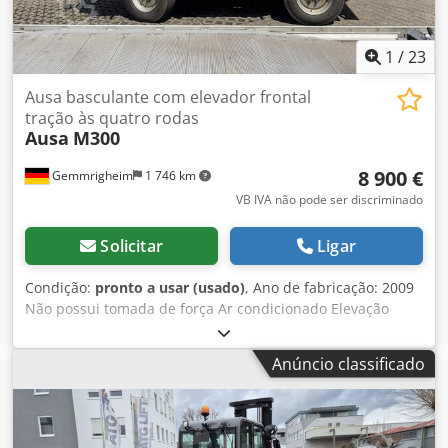
1
/
23
Ausa basculante com elevador frontal
tração às quatro rodas
Ausa
M300
8 900 €
Gemmrigheim
1 746 km
VB IVA não pode ser discriminado
Solicitar
Ligar
Condição:
pronto a usar (usado)
, Ano de fabricação: 2009
Não possui tomada de força Ar condicionado Elevação
dianteira Caixa basculante na frente e atrás Chodpfx Aswvf
Avjf Hoa Sistema hidráulico Tração integral Transmissão
Anúncio classificado
hidrostática Pronto para uso Defeitos estéticos, consultar
as imagens Preferência por revendedores ou exportação
Salvo erros e omissões As imagens/descrição podem
diferir