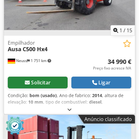
1
/
15
Empilhador
Ausa
C500 Hx4
34 990 €
Neuss
1 751 km
Preço fixo acresce IVA
Solicitar
Ligar
Condição:
bom (usado)
, Ano de fabrico:
2014
, altura de
elevação:
10 mm
, tipo de combustível:
diesel
,
comprimento do garfo:
178 mm
, Peso vazio: 8.350 kg
Capacidade de elevação: 4.900 kg Altura de construção:
Anúncio classificado
27,7 cm Marca CE: sim Estado técnico: bom Estado visual:
bom Dimensões de transporte (C x L x A): CxL 3,37 x 2,00 m
País de produção: ES Entre em contato com Christian