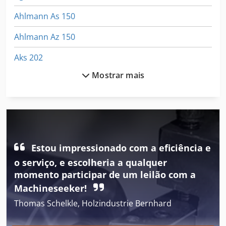
Ahlmann As 150
Ahlmann Az 150
Aks 202
Mostrar mais
Amazone Uf 1200
Amazone Uf 1501
Amazone Ug 4500
Amazone Zam 1500
Estou impressionado com a eficiência e
As 1050
o serviço, e escolheria a qualquer
momento participar de um leilão com a
Ausa
Machineseeker!
Ausa 120 Dh
Thomas Schelkle, Holzindustrie Bernhard
Ausa 150 Ahg