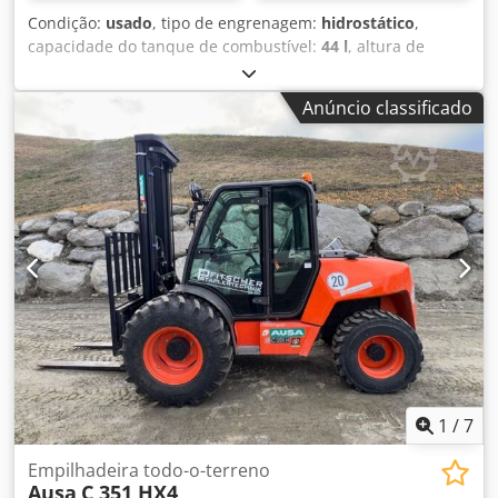
Condição:
usado
, tipo de engrenagem:
hidrostático
,
capacidade do tanque de combustível:
44 l
, altura de
elevação:
1 040 mm
, Ano de fabrico:
2017
, horas de
funcionamento:
3 420 h
, Transmissão: 2 velocidades
Anúncio classificado
Finalidade: Mineração Peso vazio: 2.780 kg Chodpfxjy Nctlj
Af Hoa Carga útil: 3.500 kg Peso bruto total: 6.280 kg
Dimensões (C x L x A): 412 x 186 x 296 cm Capacidade do
compartimento de carga: 2.737 l
1
/
7
Empilhadeira todo-o-terreno
Ausa
C 351 HX4