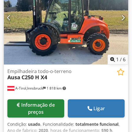
Af Hja Estado: Pronto para uso e totalmente funcional
Estado técnico: bom Estado dos pneus dianteiros: 80–100%
Estado dos pneus traseiros: 80–100% Tipo de bateria:
partida 3ª válvula, aquecimento, homologação rodoviária
(STVZO), cabine completa, espelhos exteriores, joystick,
limpador de para-brisa.
1
/
6
Empilhadeira todo-o-terreno
Ausa
C250 H X4
A-Tirol,Innsbruck
1 818 km
Informação de
Ligar
preços
Condição:
usado
, Funcionalidade:
totalmente funcional
,
Ano de fabrico:
2020
, horas de funcionamento:
590 h
,