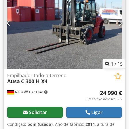
Theißen para mais informações. Fabricante: Ausa Modelo:
C500 Hx4 Ano de fabricação: 2014 Tipo de produto: Usado
Dados: Altura máxima de elevação: 5,48 m Capacidade de
carga: 4.900 kg Comprimento dos garfos: 1,78 m Tipo de
acionamento: Diesel Dimensões totais (sem garfos): CxL
3,37 x 2,00 m Altura de construção: 2,77 m Peso próprio:
8.350 kg Chsdpfexmh Exjx Af Hea Características especiais:
tração integral comutável, direção em 2 rodas, deslocador
lateral: 0,20 m, possível operação com reboque.
Localização: 41468 Neuss: disponível imediatamente
1
/
15
Empilhador todo-o-terreno
Ausa
C 300 H X4
24 990 €
Neuss
1 751 km
Preço fixo acresce IVA
Solicitar
Ligar
Condição:
bom (usado)
, Ano de fabrico:
2014
, altura de