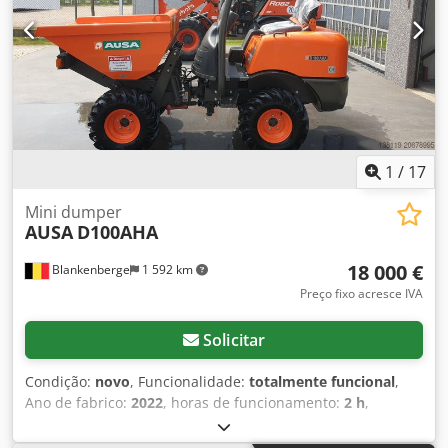
1
/
17
Mini dumper
AUSA
D100AHA
18 000 €
Blankenberge
1 592 km
Preço fixo acresce IVA
Solicitar
Condição:
novo
, Funcionalidade:
totalmente funcional
,
Ano de fabrico:
2022
, horas de funcionamento:
2 h
,
Equipamento:
tração integral
, novo dumper Ausa ano de
construção 2022 dumper de descarga elevada Chjdex