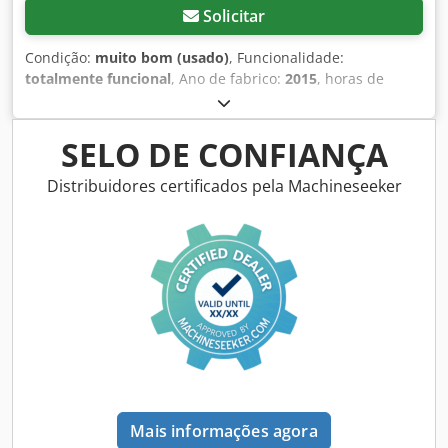
Solicitar
Condição:
muito bom (usado)
, Funcionalidade:
totalmente funcional
, Ano de fabrico:
2015
, horas de
funcionamento:
870 h
, Equipamento:
cabina,
deslocamento lateral, garfos para paletes
, empilhador
todo-o-terreno Ausa em bom estado Codpfxox Dcqde Af
SELO DE CONFIANÇA
Hsha ano de fabrico 2015 870 horas de funcionamento
sideshift novos pneus traseiros
Distribuidores certificados pela Machineseeker
Mais informações agora