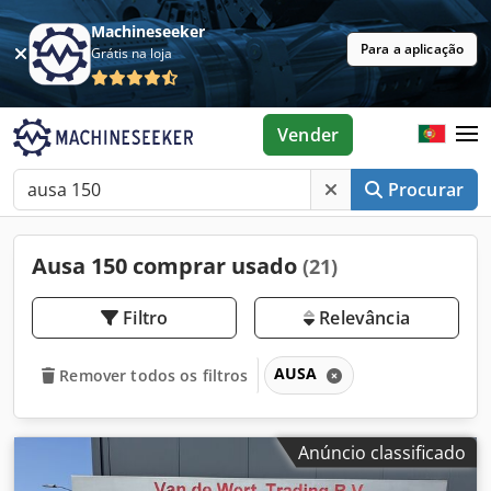
Machineseeker
Para a aplicação
Grátis na loja
Vender
Procurar
Ausa 150 comprar usado
(21)
Filtro
Relevância
AUSA
Remover todos os filtros
Anúncio classificado