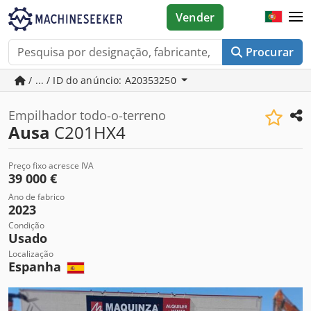
Vender
Procurar
/ ... / ID do anúncio: A20353250
Empilhador todo-o-terreno
Ausa
C201HX4
Preço fixo acresce IVA
39 000 €
Ano de fabrico
2023
Condição
Usado
Localização
Espanha