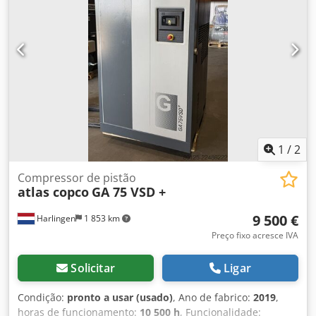
Referência: 1167. Crsdpoyxpz Uofx An Tjf
1
/
2
Compressor de pistão
atlas copco
GA 75 VSD +
9 500 €
Harlingen
1 853 km
Preço fixo acresce IVA
Solicitar
Ligar
Condição:
pronto a usar (usado)
, Ano de fabrico:
2019
,
horas de funcionamento:
10 500 h
, Funcionalidade: