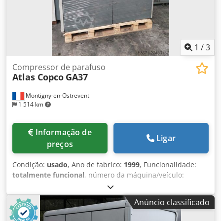
1
/
3
Compressor de parafuso
Atlas Copco
GA37
Montigny-en-Ostrevent
1 514 km
Informação de
Ligar
preços
Condição:
usado
, Ano de fabrico:
1999
, Funcionalidade:
totalmente funcional
, número da máquina/veículo:
AII362754
, potência:
37 kW (50,31 cv)
, pressão de
funcionamento:
7 barra
, Equipamento:
Placa de
Anúncio classificado
identificação disponível, compressor, sistema de ar
comprimido
, O compressor lubrificado Atlas Copco GA37 é