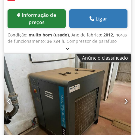
Informação de
Ligar
preços
Condição:
muito bom (usado)
, Ano de fabrico:
2012
, horas
de funcionamento:
36 734 h
, Compressor de parafuso
Atlas Copco GA55FF Secador integrado 55 kW
Crodpfszphrwox An Tsf 9,80 bar 8,87 m3/min Ano de
Anúncio classificado
fabricação: 2012 Horas de funcionamento: 36.734