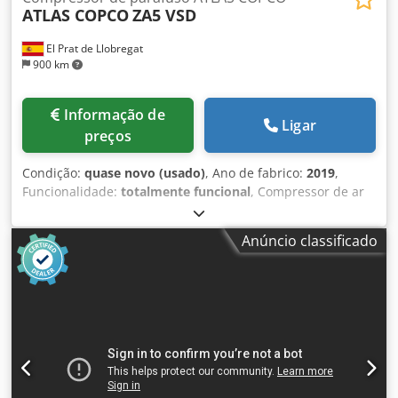
ATLAS COPCO
ZA5 VSD
El Prat de Llobregat
900 km
Informação de
Ligar
preços
Condição:
quase novo (usado)
, Ano de fabrico:
2019
,
Funcionalidade:
totalmente funcional
, Compressor de ar
industrial Atlas Copco ZA5 VSD, com tecnologia de
velocidade variável (VSD) e produção de ar totalmente
Anúncio classificado
isenta de óleo, certificado ISO 8573-1 Classe 0. Cjdpfx
Anoznaxao Torf Dados técnicos: • Fabricante: Atlas Copco •
Modelo: ZA5 VSD • Ano de fabricação: 2019 • Potência
nominal total: 250 kW • Pressão máxima de trabalho: 4
bar(e) • Velocidade de rotação: 1.879 rpm • Peso bruto:
5.662 kg • Tecnologia: acionamento de velocidade variável
(VSD) • Qualidade do ar: isento de óleo, ISO 8573-1 Classe 0
• Fabricado na Bélgica • Variador de frequência WEG •
Número de série: APF239403