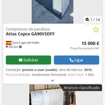
1
/
14
Compressor de parafuso
Atlas Copco
GA90VSDFF
15 000 €
Sant Cugat del Vallès
902 km
Preço fixo acresce IVA
Solicitar
Ligar
Condição:
pronto a usar (usado)
, Ano de fabrico:
2016
,
Funcionalidade:
totalmente funcional
, peso total:
1 654
kg
, Equipamento:
Placa de identificação disponível,
secador por refrigeração
, Atlas Copco, compressor de ar,
Anúncio classificado
modelo: GA90VSDFF, parafuso lubrificado com inversor de
frequência (VSD), com secador, pressão: 12,7 bar, vazão de
ar: 293,1 L/S, motor: 3508 rpm, ano: 2016, peso: 1654 kg.
Envios para toda a Europa não incluídos, IVA não incluído.