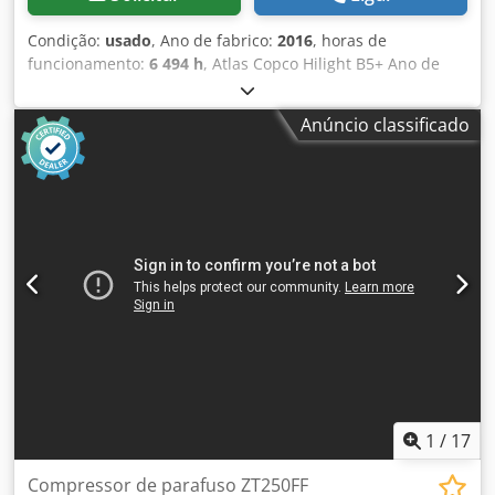
Condição:
usado
, Ano de fabrico:
2016
, horas de
funcionamento:
6 494 h
, Atlas Copco Hilight B5+ Ano de
fabricação: 2016 Horas de operação: 6.494 h Iluminação
LED: 4 × 350 W Cobertura de iluminação: até 5.000 m²
Anúncio classificado
Peso: 981 kg Crodpfx Anoy R Atze Tof
1
/
17
Compressor de parafuso ZT250FF