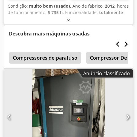
Condição:
muito bom (usado)
, Ano de fabrico:
2012
, horas
de funcionamento:
5 735 h
, Funcionalidade:
totalmente
funcional
, Compressor de parafusos sem óleo Atlas Copco
ZR90 90 kW Crsdpozqvvasfx An Tsf 7,50 bar 14 m³/min Ano
de fabricação: 2012 Horas de funcionamento: 5735
Descubra mais máquinas usadas
2
Compressores de parafuso
Compressor De Par
Anúncio classificado