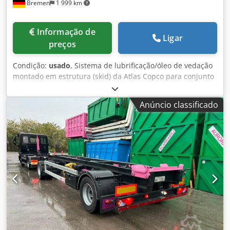
Bremen
1 999 km
Informação de
Ligar
preços
Condição:
usado
, Sistema de lubrificação/óleo de vedação
montado em estrutura (skid) da Atlas Copco para conjunto
de compressores, incluindo reservatório/tanque principal
com bombas, filtros, refrigeradores e bloco de válvulas.
Anúncio classificado
Inclui tanque de purga e diversos componentes
sobressalentes e juntas, conforme listado no documento
para download abaixo. Observação: As vendas estão
condicionadas à conclusão satisfatória, no prazo de 24
horas, de uma avaliação de conformidade (Business
Partner Due Diligence Check – BPDDC) e do preenchimento
de um formulário de declaração do utilizador final (End
User Statement – EUS) pelo comprador e, caso o
comprador não seja o utilizador final, por cada utilizador
final. Csdpezmadmsfx An Terf Os formulários BPDD e EUS
podem ser descarregados do site.