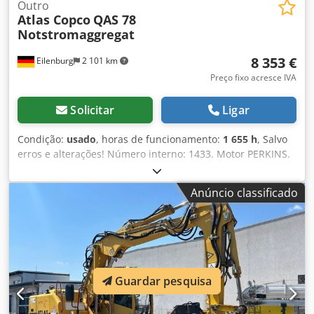
Outro
Atlas Copco
QAS 78
Notstromaggregat
8 353 €
Eilenburg
2 101 km
Preço fixo acresce IVA
Solicitar
Ligar
Condição:
usado
, horas de funcionamento:
1 655 h
, Salvo
erros e alterações! Número interno: 1433. Motor PERKINS.
O veículo não foi reparado/recondicionado! Entrega em
todo o país possível mediante um custo adicional. Salvo
Anúncio classificado
erros e alterações. Teremos todo o prazer em aceitar o seu
veículo como parte do pagamento. Financiamento/leasing
também possível sem entrada inicial! Tem mais alguma
questão? Teremos todo o prazer em ajudá-lo! Credpfozp
Avkjx An Tjf
Guardar pesquisa