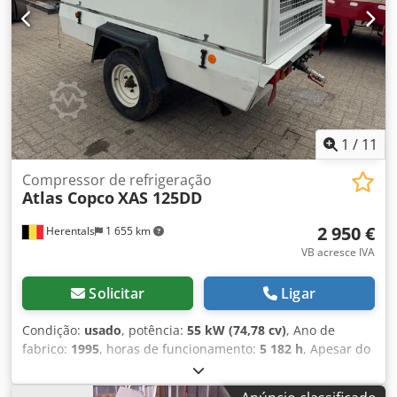
1
/
11
Compressor de refrigeração
Atlas Copco
XAS 125DD
2 950 €
Herentals
1 655 km
VB acresce IVA
Solicitar
Ligar
Condição:
usado
, potência:
55 kW (74,78 cv)
, Ano de
fabrico:
1995
, horas de funcionamento:
5 182 h
, Apesar do
cuidado tomado na introdução correta dos dados, não
podemos ser responsabilizados por eventuais erros