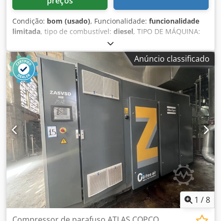
preços
Condição:
bom (usado)
, Funcionalidade:
funcionalidade
limitada
, tipo de combustível:
diesel
, TIPO DE MÁQUINA:
Escavadora rodoviária-ferroviária Crodpfx Aoxw Hg Aon Tef
MARCA: Atlas MODELO: 1104 MOTOR: Diesel, Deutz BALDE:
Anúncio classificado
Sim CONDIÇÃO: Normal
1
/
8
Compressor de parafuso ATLAS COPCO