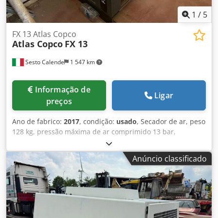
1
/
5
FX 13 Atlas Copco
Atlas Copco
FX 13
Sesto Calende
1 547 km
Informação de
Ligar
preços
Ano de fabrico:
2017
, condição:
usado
, Secador de ar, peso
128 kg, pressão máxima de ar comprimido 13 bar,
temperatura ambiente máxima 46 °C. Cjdpfxow Da Ene An
Tjrf
Anúncio classificado