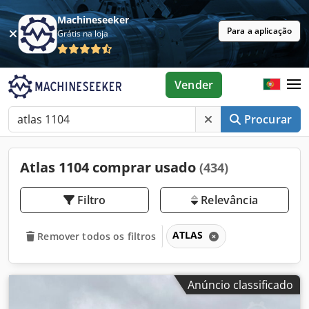
Machineseeker
Para a aplicação
Grátis na loja
Vender
Procurar
Atlas 1104 comprar usado
(434)
Filtro
Relevância
ATLAS
Remover todos os filtros
Anúncio classificado