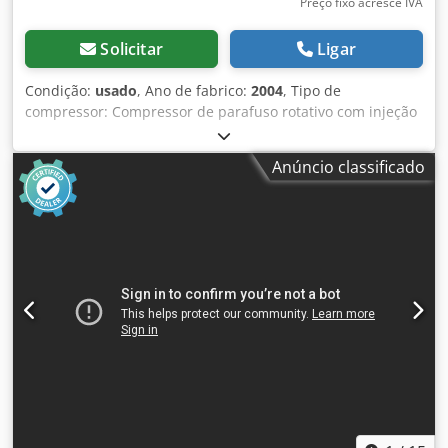
Preço fixo acresce IVA
Solicitar
Ligar
Condição:
usado
, Ano de fabrico:
2004
, Tipo de
compressor: Compressor de parafuso rotativo com injeção
de óleo e secador de refrigerante integrado Csdpfx Aewgca
Ten Tjrf Potência do motor: 15 kW (20 HP) Alimentação: 380
Anúncio classificado
V / 50 Hz Pressão de operação: 7,5 bar Velocidade de
entrega de ar livre (FAD): 798 m³/h (aproximadamente 13,3
m³/min) Nível de ruído: 68 dB(A) Capacidade do tanque:
400 litros Dimensões (C × L × A): 1.000 × 660 × 1.400 mm
Peso: 450 kg Resfriamento: Refrigerado a ar Secador
integrado: Sim Sistema de controle: Elektronikon®