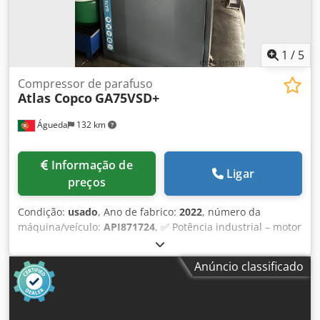
1
/
5
Compressor de parafuso
Atlas Copco
GA75VSD+
Águeda
132 km
Informação de
Ligar
preços
Condição:
usado
, Ano de fabrico:
2022
, número da
máquina/veículo:
API871724
, ✅ Potência industrial – motor
de 75 kW (100 cv) para alto fluxo de ar. ✅ Eficiência
energética – tecnologia VSD+ que reduz o consumo em até
Anúncio classificado
50%. ✅ Alto desempenho – fluxo de ar massivo de até 13,5
m³/min a 13 bar de pressão. ✅ Confiabilidade Atlas Copco
– construção belga reconhecida mundialmente para uso
contínuo. Características técnicas: Crjdpfoy Nb Ihsx An Tjf