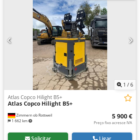
operação: 58.270
1
/
6
Atlas Copco Hilight B5+
Atlas Copco
Hilight B5+
5 900 €
Zimmern ob Rottweil
1 662 km
Preço fixo acresce IVA
Solicitar
Ligar