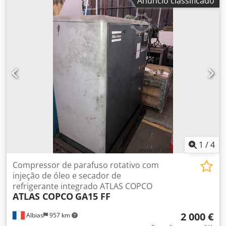
Anúncio classificado
presentes neste anúncio. As imagens podem não
corresponder à realidade. TLD Trucks & Vans BV Wolfstee
44 B-2200 Herentals Bélgica Tel.: Leemans Thierry Tel.:
Leemans Dino = Mais informações = Ano de fabrico: 1995
Finalidade: Construção civil Número de série:
YA304706900245509 Contacte Thierry Leemans para obter
mais informações. Credpfx Anjzr Uxve Tof
1
/
4
Compressor de parafuso rotativo com
injeção de óleo e secador de
refrigerante integrado ATLAS COPCO
ATLAS COPCO
GA15 FF
2 000 €
Albias
957 km