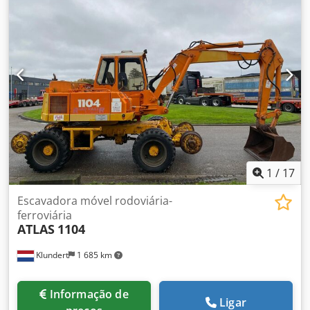
1
/
17
Escavadora móvel rodoviária-
ferroviária
ATLAS
1104
Klundert
1 685 km
Informação de
Ligar