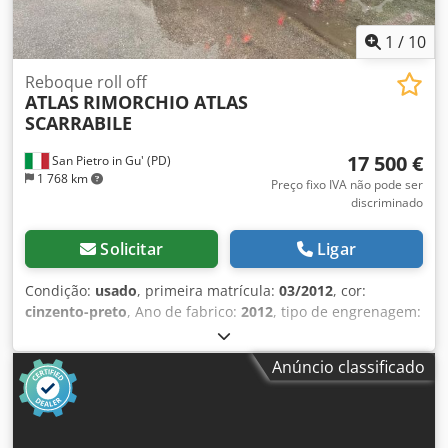
1
/
10
Reboque roll off
ATLAS
RIMORCHIO ATLAS
SCARRABILE
17 500 €
San Pietro in Gu' (PD)
1 768 km
Preço fixo IVA não pode ser
discriminado
Solicitar
Ligar
Condição:
usado
, primeira matrícula:
03/2012
, cor:
cinzento-preto
, Ano de fabrico:
2012
, tipo de engrenagem:
outro
, MATRÍCULA: AH12361 TÍTULO: REBOQUE ATLAS,
TIPO BASCULANTE PNEUMÁTICO, LIXADO E REPAINTADO
Anúncio classificado
REF.: 25R02 Csdpfx Aowq Ey Rsn Tjrf ANO: 03/2012 EIXOS: 2
DISTÂNCIA ENTRE EIXOS: 4800 COMPRIMENTO MÁXIMO:
9,16 m ORIGEM: Itália CAPACIDADE DE CARGA: 16400 kg -
REBOQUE: 20000 kg com carga total TIPO DE