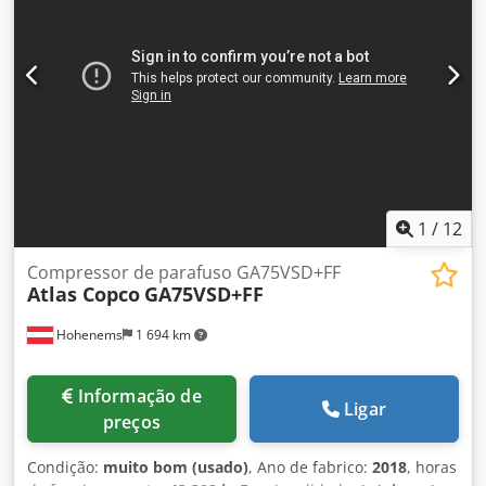
Ano de fabricação: 2022 | Modelo: GA75VSD+ | Pressão
máxima (MAWP): 13 bar | Potência do motor: 75 kW (100
cv) | Vazão de ar (Qv): 13,5 m³/min (224,7 l/s) | Rotação do
motor: 6450 rpm | Tensão/Frequência/Fases: 400V / 50Hz /
3F | Peso: 898 kg | Origem: Bélgica (Atlas Copco Airpower
n.v.)
1
/
12
Compressor de parafuso GA75VSD+FF
Atlas Copco
GA75VSD+FF
Hohenems
1 694 km
Informação de
Ligar
preços
Condição:
muito bom (usado)
, Ano de fabrico:
2018
, horas