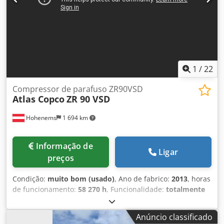
1
/
22
Compressor de parafuso ZR90VSD
Atlas Copco
ZR 90 VSD
Hohenems
1 694 km
Informação de
Ligar
preços
Condição:
muito bom (usado)
, Ano de fabrico:
2013
, horas
de funcionamento:
58 270 h
, Funcionalidade:
totalmente
funcional
, Compressor de parafuso sem óleo Atlas Copco
ZR90VSD Csdpezmwc Hefx An Terf Inversor integrado 90
Anúncio classificado
kW 9 bar 15,50 m³/min Ano de fabricação: 2013 Horas de