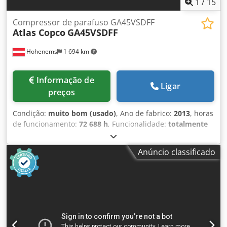
1
/
15
Compressor de parafuso GA45VSDFF
Atlas Copco
GA45VSDFF
Hohenems
1 694 km
Informação de
Ligar
preços
Condição:
muito bom (usado)
, Ano de fabrico:
2013
, horas
de funcionamento:
72 688 h
, Funcionalidade:
totalmente
funcional
, Compressor de parafusos Atlas Copco
GA45VSDFF Inversor e secador integrados. 45 kW 12,75 bar
Anúncio classificado
Cjdeznlx Sspfx An Terf 8,67 m3/min Ano de fabricação:
2013 Horas de funcionamento: 72.688 h