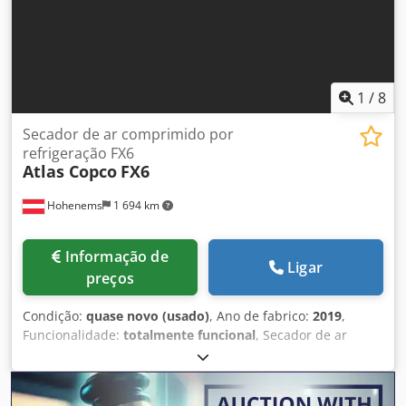
1
/
8
Secador de ar comprimido por
refrigeração FX6
Atlas Copco
FX6
Hohenems
1 694 km
Informação de
Ligar
preços
Condição:
quase novo (usado)
, Ano de fabrico:
2019
,
Funcionalidade:
totalmente funcional
, Secador de ar
refrigerado Atlas Copco FX6, usado. Codpfozrtbisx An Torf
2,34 m³/min 14 bar Ano de fabrico: 2019