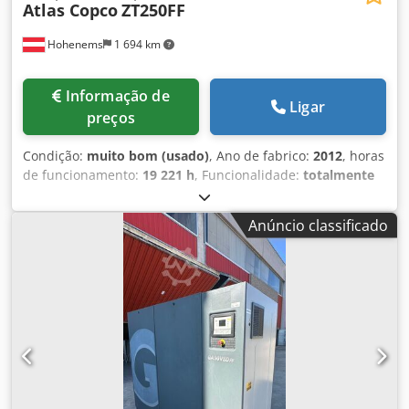
Atlas Copco
ZT250FF
Hohenems
1 694 km
Informação de
Ligar
preços
Condição:
muito bom (usado)
, Ano de fabrico:
2012
, horas
de funcionamento:
19 221 h
, Funcionalidade:
totalmente
funcional
, Compressor de parafuso sem óleo ZT250FF
Secador integrado. 250 kW 10 bar 42,31 m3/min Codpfx
Anúncio classificado
Aezmdrbsn Tjrf Ano de fabricação: 2012 Horas de
funcionamento: 19.221