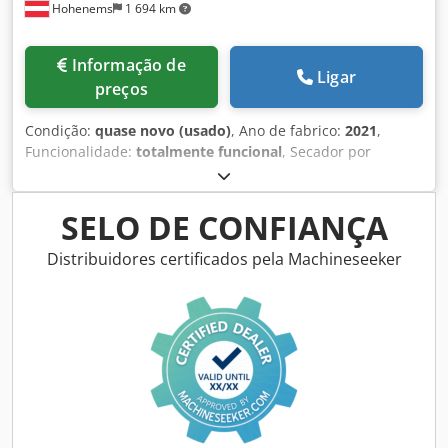
Hohenems
1 694 km
Informação de
Ligar
preços
Condição:
quase novo (usado)
, Ano de fabrico:
2021
,
Funcionalidade:
totalmente funcional
, Secador por
refrigeração Atlas Copco FD310 usado Cjdpfxezkvbps An
Tsrf 6,48 m3/min 14 bar Ano de fabricação: 2021
SELO DE CONFIANÇA
Distribuidores certificados pela Machineseeker