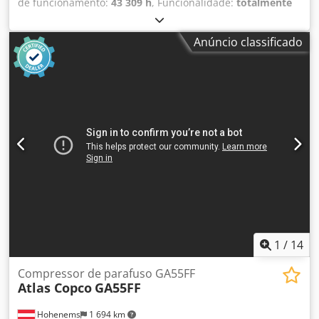
de funcionamento:
43 309 h
, Funcionalidade:
totalmente
funcional
, Compressor de parafusos Atlas Copco
GA75VSD+FF Inversor e secador integrados Cedpfxszp
Anúncio classificado
Urwe An Torf 75 kW 12,75 bar 15,50 m3/min Ano de
fabricação: 2018 Horas de funcionamento: 43.309
1
/
14
Compressor de parafuso GA55FF
Atlas Copco
GA55FF
Hohenems
1 694 km