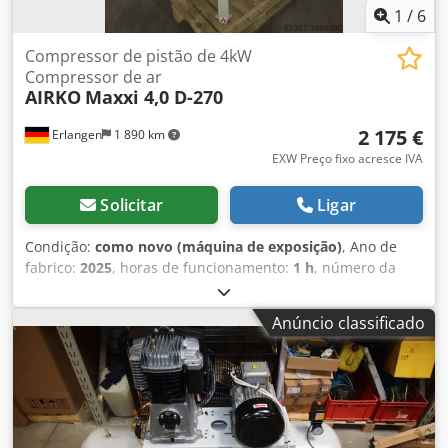
1
/
6
Compressor de pistão de 4kW
Compressor de ar
AIRKO
Maxxi 4,0 D-270
2 175 €
Erlangen
1 890 km
EXW Preço fixo acresce IVA
Solicitar
Ligar
Condição:
como novo (máquina de exposição)
, Ano de
fabrico:
2025
, horas de funcionamento:
1 h
, número da
máquina/veículo:
MA0138_MAXXI4,0D_270st
, Máquina de
exposição: novo compressor de pistão imediatamente
Anúncio classificado
disponível (Plug and Play): AIRKO MAXXI 4,0 D - 270 ST - 10
bar com receptor de ar vertical de 270 litros O compressor
tem 1 hora de funcionamento e está imediatamente
disponível. 2 cilindros pressão: 10 bar Potência nominal:
4,0 kW Taxa de entrega a 7 bar : 495 l/min Nível de som: 78
dB(A) Saída de ar comprimido: 1/2". Dimensões