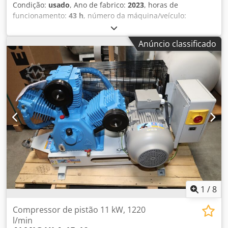
Condição:
usado
, Ano de fabrico:
2023
, horas de
funcionamento:
43 h
, número da máquina/veículo:
H2300010
, potência:
4 kW (5,44 cv)
, pressão (min.):
10
barra
, Máquina usada: Compressor de pistão disponível
Anúncio classificado
imediatamente (Plug and Play): ALMIG HLA 06-10-150 (10
bar) com reservatório de ar comprimido horizontal de 150
litros O compressor tem 43 horas de operação e está
disponível imediatamente. 3 cilindros Pressão: 10 bar
Potência nominal: 4,0 kW Vazão a 7 bar: 450 l/min Saída de
ar comprimido: 1/2" Cedpfxexc Hzko Agrjrf Dimensões (L x
P x A): 136 x 51 x 107 cm Peso: 169 kg Visite nossa loja.
Temos sempre uma grande seleção de compressores
novos e usados disponíveis em estoque! Disponibilidade
imediata.
1
/
8
Compressor de pistão 11 kW, 1220
l/min