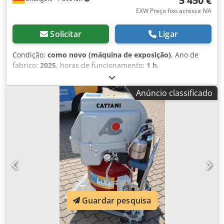
5 450 €
EXW Preço fixo acresce IVA
Solicitar
Ligar
Condição:
como novo (máquina de exposição)
, Ano de
fabrico:
2025
, horas de funcionamento:
1 h
,
Funcionalidade:
totalmente funcional
, número da
máquina/veículo:
31524565
, peso total:
286 kg
, Exposição
Anúncio classificado
(disponível imediatamente): Compressor de pistão RENNER
Riko 960/270 ST-KT com recipiente galvanizado de 270
litros em pé com secador de refrigeração e dreno de
condensado controlado por tempo com circuito estrela-
triângulo com conjunto de amortecedores metálicos para
tanque de ar comprimido Dados técnicos: Potência do
motor: 5,5 kW Tensão nominal: 400 V Máx. pressão: 10 bar
Volume de entrega a 7 bar: 740 l/min Cilindros / Estágios:
2/2 Nível sonoro: 79 dB(A) Volume do tanque de ar
comprimido: 270 litros Dimensões C x L x A: 970 x 795 x
Guardar pesquisa
1880 mm Peso: 264 kg Envio possível por um custo
adicional. É possível uma oferta de leasing do nosso banco
para pessoas de negócios. Possibilidade de aquisição no