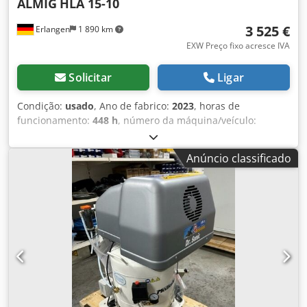
ALMIG
HLA 15-10
3 525 €
Erlangen
1 890 km
EXW Preço fixo acresce IVA
Solicitar
Ligar
Condição:
usado
, Ano de fabrico:
2023
, horas de
funcionamento:
448 h
, número da máquina/veículo:
H2300010
, potência:
4 kW (5,44 cv)
, pressão (min.):
10
barra
, Máquina usada: Compressor de pistão disponível
Anúncio classificado
imediatamente (Plug and Play): ALMIG HLA 15-10 (10 bar) O
compressor possui 448 horas de operação e está
disponível imediatamente. 3 cilindros Pressão: 10 bar
Potência nominal: 11,0 kW Vazão sob 7 bar: 1220 l/min
Saída de ar comprimido: 3/4" Dimensões (L x P x A): 145 x
71 x 83 cm Credpfxjx Uwtdj Agref Visite nossa loja. Sempre
temos uma grande seleção de compressores novos e
usados em estoque! Disponível imediatamente.