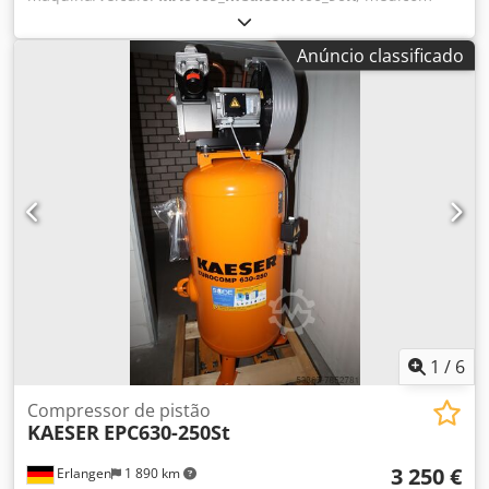
400/90 K compressor de pistão dentário usado com
exaustor insonorizado com tanque de ar comprimido de 90
Anúncio classificado
litros Codeg Tdwcepfx Agrorf Ano: 2004 bom estado
Especificações técnicas: Potência do motor: 2,4 kW Taxa de
entrega 280 l / min Pressão: 7 bar C x P x A: 1180 mm x 520
mm x 980 mm
1
/
6
Compressor de pistão
KAESER
EPC630-250St
3 250 €
Erlangen
1 890 km