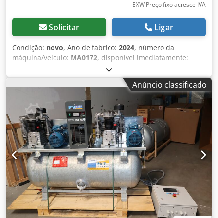
EXW Preço fixo acresce IVA
Solicitar
Ligar
Condição:
novo
, Ano de fabrico:
2024
, número da
máquina/veículo:
MA0172
, disponível imediatamente:
Compressor de pistão KAESER EPC 630-250 St novo - 10 bar
com recipiente pintado de 250 litros Crodpfxjity Dqj Agref
Anúncio classificado
Ano de fabricação: 2024 2 cilindros pressão máxima: 10
bar Potência nominal: 3,0 kW Fluxo volumétrico a 6 bar:
410 l/min Fluxo volumétrico a 8 bar: 375 l/min Nível de
som: 75 dB(A) Saída de ar comprimido: 1/2" Dimensões
comprimento x largura x altura: 650 x 700 x 1810 mm Peso:
150kg Locação conveniente possível através do nosso
banco da casa. Visite nossa loja. Temos sempre uma
grande seleção de compressores novos e usados em
estoque!