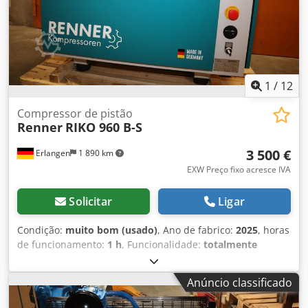
uma grande seleção de compressores novos e usados em
stock!
1
/
12
Compressor de pistão
Renner
RIKO 960 B-S
3 500 €
Erlangen
1 890 km
EXW Preço fixo acresce IVA
Solicitar
Ligar
Condição:
muito bom (usado)
, Ano de fabrico:
2025
, horas
de funcionamento:
1 h
, Funcionalidade:
totalmente
funcional
, número da máquina/veículo:
31927596
, Peça de
exposição (disponível imediatamente): RENNER Riko 960/B-
Anúncio classificado
S Compressor de pistão com chave estrela-triângulo com
capota de isolamento acústico Dados técnicos: Potência do