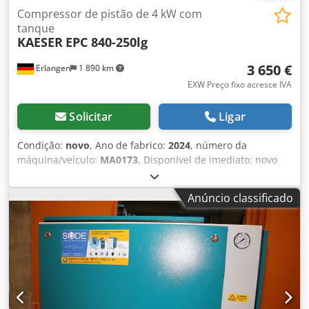
Compressor de pistão de 4 kW com
tanque
KAESER
EPC 840-250lg
3 650 €
Erlangen
1 890 km
EXW Preço fixo acresce IVA
Solicitar
Ligar
Condição:
novo
, Ano de fabrico:
2024
, número da
máquina/veículo:
MA0173
, Disponível de imediato: novo
compressor de pistão KAESER EPC 840-250 lg - 10 bar com
depósito de 250 litros pintado na horizontal com purga de
Anúncio classificado
condensados KAESER DRAIN (esvaziamento do depósito)
Ano de fabrico: 2024 2 cilindros pressão máxima: 10 bar
Potência nominal: 4,0 kW Fluxo de volume a 6 bar: 590
l/min Fluxo de volume a 8 bar: 530 l/min Nível sonoro: 77
dB(A) Crodpfx Asityx Tjgrjf Saída de ar comprimido: 1/2"
Dimensões comprimento x largura x altura: 1590 x 600 x
1140 mm Peso: 165 kg Possibilidade de aluguer cómodo
através do nosso banco. Visite a nossa loja. Temos sempre