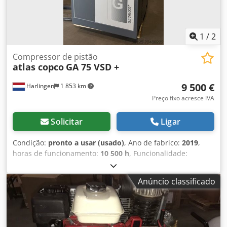
1
/
2
Compressor de pistão
atlas copco
GA 75 VSD +
9 500 €
Harlingen
1 853 km
Preço fixo acresce IVA
Solicitar
Ligar
Condição:
pronto a usar (usado)
, Ano de fabrico:
2019
,
horas de funcionamento:
10 500 h
, Funcionalidade:
totalmente funcional
, peso total:
898 kg
, potência:
75 kW
(101,97 cv)
, vazão volumétrica:
476 m³/h
, pressão (máx.):
Anúncio classificado
13 barra
, tipo de refrigeração:
ar
, Equipamento:
Placa de
identificação disponível, documentação / manual
,
compressor de parafuso em bom estado, funcionando
perfeitamente, 75 kW, com controlo de frequência.