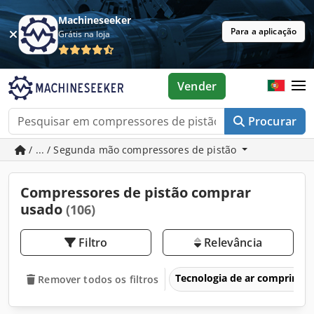
Machineseeker
Para a aplicação
Grátis na loja
Vender
Procurar
/ ... / Segunda mão compressores de pistão
Compressores de pistão comprar
usado
(106)
Filtro
Relevância
Tecnologia de ar comprimi
Remover todos os filtros