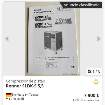
Anúncio classificado
1
/
6
Compressor de pistão
Renner
SLDK-S 5,5
7 900 €
Kronberg im Taunus
1 780 km
EXW VB acresce IVA