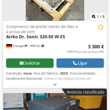
1
/
8
Compressor de pistão isento de óleo e
à prova de som
Airko
Dr. Sonic 320-50 W-ES
3 300 €
Erlangen
1 890 km
EXW Preço fixo acresce IVA
Solicitar
Ligar
Condição:
novo
, Ano de fabrico:
2023
, Funcionalidade:
totalmente funcional
, número da máquina/veículo:
6214330001
, peso total:
89 kg
, altura total:
950 mm
,
potência:
2,2 kW (2,99 cv)
, pressão (máx.):
8 barra
, nível de
Anúncio classificado
ruído:
60 dB
, Disponível imediatamente: novo compressor
de pistão DENTAL isento de óleo Dr Sonic 320-50-W-ES com
secador de adsorção de coluna dupla anexado com caixa
de isolamento acústico e ventilador adicional Compressor