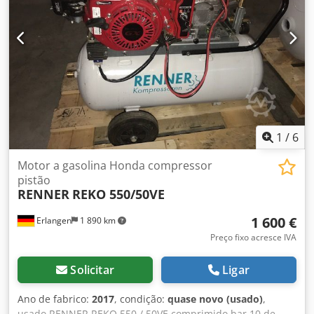
Csdpfszrihrsx Agrerf
1
/
6
Motor a gasolina Honda compressor
pistão
RENNER
REKO 550/50VE
1 600 €
Erlangen
1 890 km
Preço fixo acresce IVA
Solicitar
Ligar
Ano de fabrico:
2017
, condição:
quase novo (usado)
,
usado RENNER REKO 550 / 50VE comprimido bar 10 de