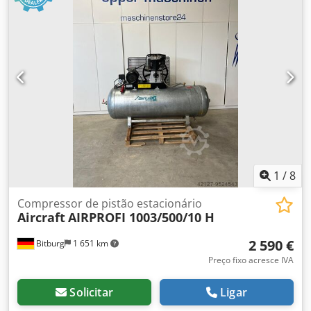
com transmissão por correia trapezoidal e equipamento
de alta qualidade. Reservatório fabricado segundo as
normas alemãs AD 2000. Capacidade de aspiração: 650
l/min. Rendimento de enchimento: 520 l/min. Pressão
máxima: 10 bar Volume do reservatório: 270 l
Cilindros/estágios: 2/2 Rotação: 920 rpm Potência do
motor: 4 kW/400 Volt Codpor Ig Ahofx Agrerf Vazão de ar:
650 m³/h Potência do motor: 4 kW Dimensões da máquina:
1200x800x2000 mm Reservatório de pressão: 270 L vazão
efetiva: 520 L/min volume de admissão: 650 L/min pressão
máxima: 10 bar Localização: disponível de stock 54634
Bitburg - disponível imediatamente -
1
/
8
Compressor de pistão estacionário
Aircraft
AIRPROFI 1003/500/10 H
2 590 €
Bitburg
1 651 km
Preço fixo acresce IVA
Solicitar
Ligar