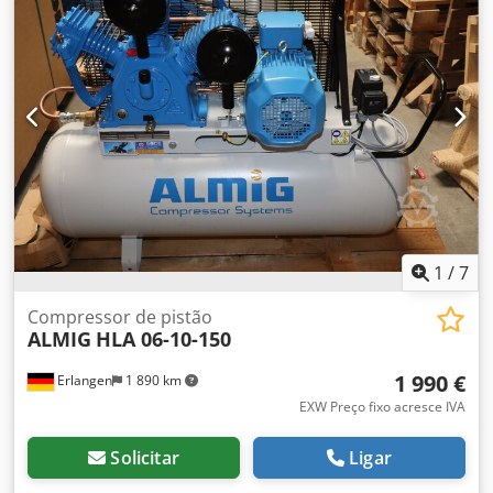
motor: 5,5 kW Crsdpfxjxzgilo Agrjf Tensão nominal: 400 V
Pressão máx.: 10 bar Capacidade de fornecimento a 7 bar:
740 l/min Cilindros / estágios: 2/2 Nível de ruído: 69 dB(A)
Dimensões C x L x A: 985 x 722 x 802 mm Peso: 206 kg
Envio mediante custo adicional possível. Oferta de leasing
do nosso banco parceiro disponível para empresas.
Aquisição ao final do contrato mediante pagamento de
parcela final possível. Sujeito à aprovação de crédito.
Temos sempre uma grande seleção de compressores
novos e usados em stock! Disponibilidade imediata.
1
/
7
Compressor de pistão
ALMIG
HLA 06-10-150
1 990 €
Erlangen
1 890 km
EXW Preço fixo acresce IVA
Solicitar
Ligar