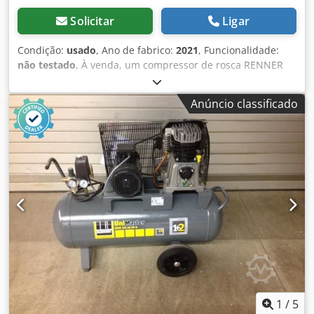
Solicitar
Ligar
Condição:
usado
, Ano de fabrico:
2021
, Funcionalidade:
não testado
, À venda, um compressor de rosca RENNER
de alta qualidade, modelo SLDK-S 5,5, sem óleo, com
secador frigorífico e reservatório de pressão integrados.
Anúncio classificado
Dados técnicos: Ano de fabricação: 2021 5,5 kW 627 l/min
de caudal 8 bar de pressão de operação 400 V / 50 Hz / 3
fases Geração de ar comprimido sem óleo SCROLLline
SuperSilent Secador frigorífico integrado Reservatório de
pressão O compressor provém de uma aquisição de
empresa. Desde agosto de 2022, o equipamento não foi
utilizado. Portanto, não podemos garantir o seu
funcionamento atual e vendemos o equipamento
explicitamente como não testado. Visualmente, o
equipamento está em muito bom estado. O manual de
instruções original está disponível. Crodpjzrl Dvofx Agrof A
inspeção é possível mediante agendamento. Venda a
partir do inventário da empresa. A venda é efetuada com
exclusão de qualquer responsabilidade por defeitos
1
/
5