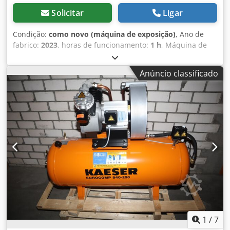
Solicitar
Ligar
Condição:
como novo (máquina de exposição)
, Ano de
fabrico:
2023
, horas de funcionamento:
1 h
, Máquina de
exposição: Novo compressor de pistão disponível
imediatamente (plug and play): AIRKO MAXXI 5,5 D - 270 ST
Anúncio classificado
- 10 bar com depósito de ar comprimido vertical de 270
litros com ligação estrela-triângulo O compressor tem 1
hora de funcionamento e está imediatamente disponível. 2
cilindros Pressão: 10 bar Crsdpfxermnp Hs Agrsf Potência
nominal: 5,5 kW Débito a 7 bar: 605 l/min Nível sonoro: 80
dB(A) Saída de ar comprimido: 1/2" Dimensões
comprimento x largura x altura: 86 x 85 x 210 cm Peso: 173
kg Possibilidade de aluguer cómodo através do nosso
banco. Visite a nossa loja. Temos sempre uma grande
seleção de compressores novos e usados em stock!
Disponível de imediato.
1
/
7