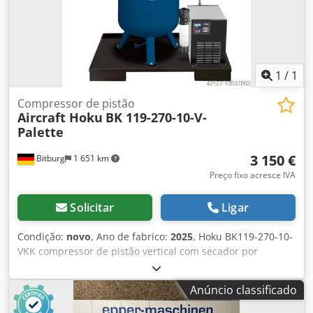
1
/
1
Compressor de pistão
Aircraft Hoku
BK 119-270-10-V-
Palette
3 150 €
Bitburg
1 651 km
Preço fixo acresce IVA
Solicitar
Ligar
Condição:
novo
, Ano de fabrico:
2025
, Hoku BK119-270-10-
VKK compressor de pistão vertical com secador por
refrigeração, purgador automático de condensado,
separador óleo-água, filtro prévio e filtro fino, montado
Anúncio classificado
com elementos de amortecimento de borracha sobre
palete de segurança. Compressores de pistão universais