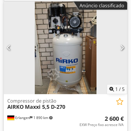
disponível (plug and play): AIRKO MAXXI 5,5 D - 270 - 10
Anúncio classificado
bar com receptor de ar horizontal de 270 litros Ano: 2021
O compressor tem 1 hora de funcionamento e está
imediatamente disponível. 2 cilindros Credpfx Ajhu R
Akogrjf pressão: 10 bar Potência nominal: 5,5 kW Taxa de
entrega a 7 bar : 605 l/min Nível sonoro: 80 dB(A) Saída de
ar comprimido: 1/2". Dimensões comprimento x largura x
altura: 170 x 56 x 134 cm Peso: 181 kg Possibilidade de
aluguer conveniente através do nosso banco da casa.
Visite a nossa loja. Temos sempre uma grande selecção de
compressores novos e usados em stock! Disponível
imediatamente.
1
/
5
Compressor de pistão
AIRKO
Maxxi 5,5 D-270
2 600 €
Erlangen
1 890 km
EXW Preço fixo acresce IVA