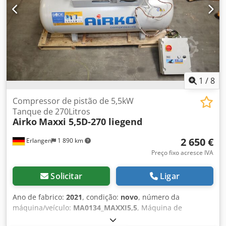
comprimento x largura x altura: 155 x 59 x 113 cm Peso:
134 kg Possibilidade de aluguer conveniente através do
nosso banco da casa. Visite a nossa loja. Temos sempre
uma grande selecção de compressores novos e usados em
stock! em estoque! Imediatamente disponível. Cedsd Hy T
Ajpfx Agrorf
1
/
8
Compressor de pistão de 5,5kW
Tanque de 270Litros
Airko
Maxxi 5,5D-270 liegend
2 650 €
Erlangen
1 890 km
Preço fixo acresce IVA
Solicitar
Ligar
Ano de fabrico:
2021
, condição:
novo
, número da
máquina/veículo:
MA0134_MAXXI5,5
, Máquina de
exposição: novo compressor de pistão imediatamente