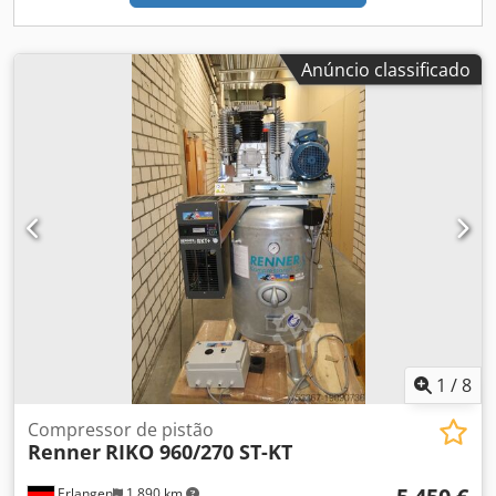
Anúncio classificado
1
/
8
Compressor de pistão
Renner
RIKO 960/270 ST-KT
Erlangen
1 890 km