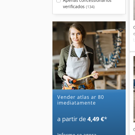
Apenas concessionários
verificados
(134)
Vender atlas ar 80
imediatamente
a partir de
4,49 €
*
Informe-se agora