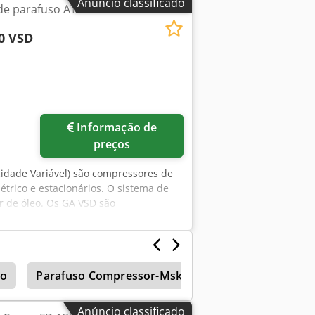
Anúncio classificado
de parafuso ATLAS
0 VSD
Informação de
preços
cidade Variável) são compressores de
étrico e estacionários. O sistema de
r de óleo. Os GA VSD são
m ventilador. Principais
djwxwxzjpfx Aatjf - Temperatura máxima
 da válvula: aprox. 30ºC - Capacidade
so
Parafuso Compressor-Msk Eu
Compressores D
Anúncio classificado