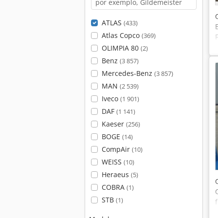
ATLAS
(433)
Atlas Copco
(369)
OLIMPIA 80
(2)
Benz
(3 857)
Mercedes-Benz
(3 857)
MAN
(2 539)
Iveco
(1 901)
DAF
(1 141)
Kaeser
(256)
BOGE
(14)
CompAir
(10)
WEISS
(10)
Heraeus
(5)
COBRA
(1)
STB
(1)