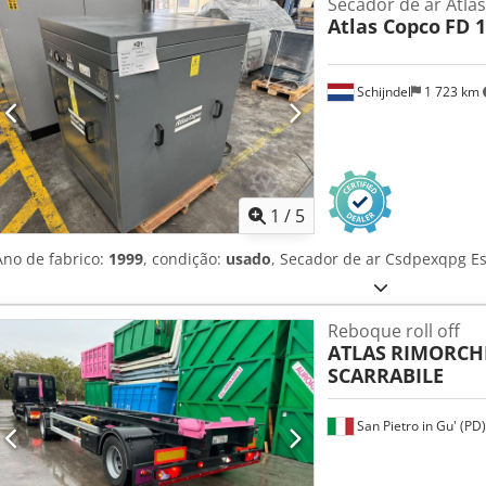
Secador de ar Atla
Atlas Copco
FD 
Schijndel
1 723 km
1
/
5
Ano de fabrico:
1999
, condição:
usado
, Secador de ar Csdpexqpg Es
Reboque roll off
ATLAS
RIMORCHI
SCARRABILE
San Pietro in Gu' (PD)