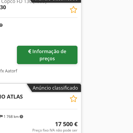
s Copco FD 130 (1999)
130
Informação de
preços
fx Aatorf
Anúncio classificado
O ATLAS
1 768 km
17 500 €
Preço fixo IVA não pode ser