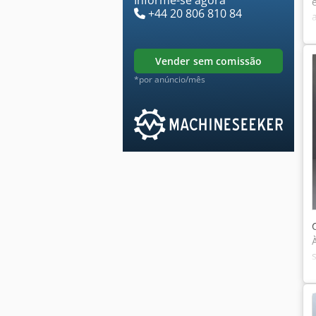
+44 20 806 810 84
vender sem comissão
*por anúncio/mês