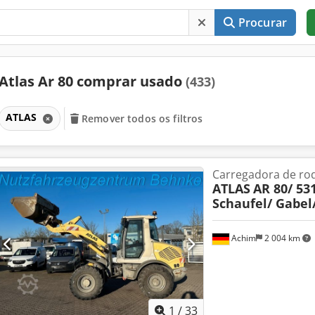
Procurar
Atlas Ar 80 comprar usado
(433)
ATLAS
Remover todos os filtros
Carregadora de ro
ATLAS
AR 80/ 53
Schaufel/ Gabel
Achim
2 004 km
1
/
33