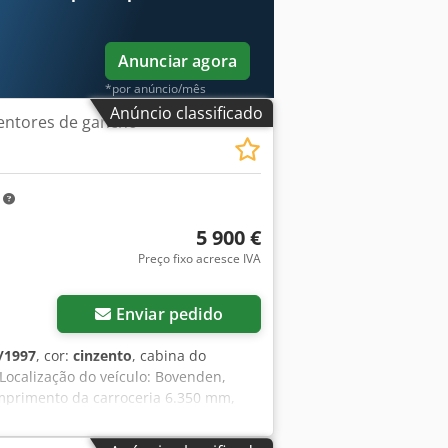
ARANTIA, sujeitas a alterações,
Anunciar agora
*por anúncio/mês
Anúncio classificado
entores de gancho
m
5 900 €
Preço fixo acresce IVA
Enviar pedido
/1997
, cor:
cinzento
, cabina do
 Localização do veículo: Bovenden,
omprimento da carroceria 6.350 mm,
 gancho articulado conforme DIN e
ESSÓRIOS SEM GARANTIA, sujeito a