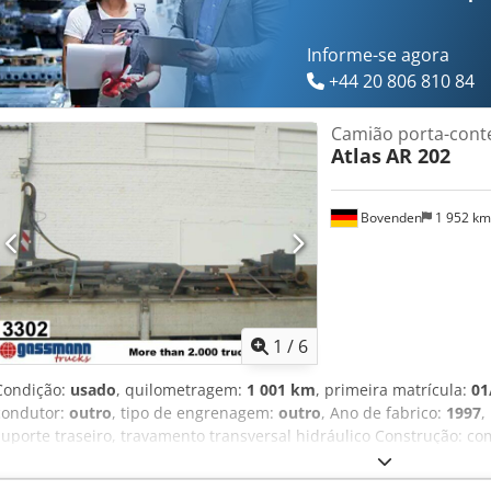
8.900 € a mais, ver -8578-! INFORMAÇÕES SOBRE ACESSÓRIOS SEM G
venda prévia e erros reservados! Crsdjvhiq Ajpfx Aatsf
Informe-se agora
+44 20 806 810 84
Camião porta-cont
Atlas
AR 202
Bovenden
1 952 k
1
/
6
Condição:
usado
, quilometragem:
1 001 km
, primeira matrícula:
01
condutor:
outro
, tipo de engrenagem:
outro
, Ano de fabrico:
1997
,
suporte traseiro, travamento transversal hidráulico Construção: c
para contentores de até 7 m, aprox. 1.700 horas de operação, com
travamento transversal hidráulico adicional, INFORMAÇÕES DE AC