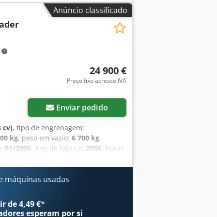
Anúncio classificado
lader
m
24 900 €
Preço fixo acresce IVA
Enviar pedido
 cv)
, tipo de engrenagem:
400 kg
, peso em vazio:
6 700 kg
,
a:
01/2006
, Ano de fabrico:
2006
, horas
, tamanho do pneu traseiro:
405/70-
quipamento:
faróis adicionais, pá
aseira, faróis de trabalho Distância
e máquinas usadas
nto de carga aprox. 5700 mm! Altura
 (caçamba basculante alta, garfo para
r de 4,49 €
*
parador de caçamba MB-HDS 214 por
adores
esperam por si