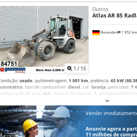
Outros
Atlas
AR 85 Rad
Bovenden
1 952 k
1
/
15
Condição:
usado
, quilometragem:
1 001 km
, potência:
65 kW (88,38
automático
, tipo de combustível:
diesel
, cor:
laranja
, peso total:
7 
configuração de eixo:
4x4
, número de lugares:
1
, primeira matrícul
de funcionamento:
7 975 h
, dimensão do pneu dianteiro:
405/70-24
24
, cabina do condutor:
outro
, distância entre eixos:
2 270 mm
, E
padrão, tração integral
, Localização do veículo: Bovenden, janela tr
Vender imediatament
entre eixos: 2270 mm Motor diesel Deutz tipo 5F4L 2011, comprime
3850 mm Aprox. 7.975 horas de funcionamento! Diversos acessórios
Anuncie agora a parti
paletes, peneira separadora) disponíveis por valor adicional! Se
11 milhões de compr