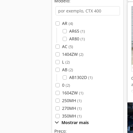
Modelo:
AR
(4)
AR65
(1)
AR80
(1)
AC
(5)
1404ZW
(2)
L
(2)
AB
(2)
AB1302D
(1)
0
(2)
1604ZW
(1)
250MH
(1)
270MH
(1)
350MH
(1)
Mostrar mais
Preço: