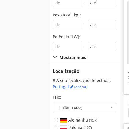
-
Peso total [kg]:
-
Potência [kW]:
-
Mostrar mais
Localização
A sua localização detectada:
Portugal
(alterar)
raio:
Ilimitado
(433)
Caterpillar 236
Caterpillar 235
Caterpillar 229
Alemanha
(157)
Polónia
(127)