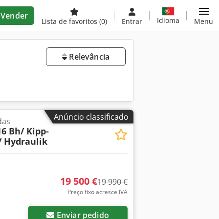
Vender
Idioma
Lista de favoritos
(0)
Entrar
Menu
Relevância
Anúncio classificado
das
16 Bh/ Kipp-
/ Hydraulik
19 500 €
19 990 €
Preço fixo acresce IVA
Enviar pedido