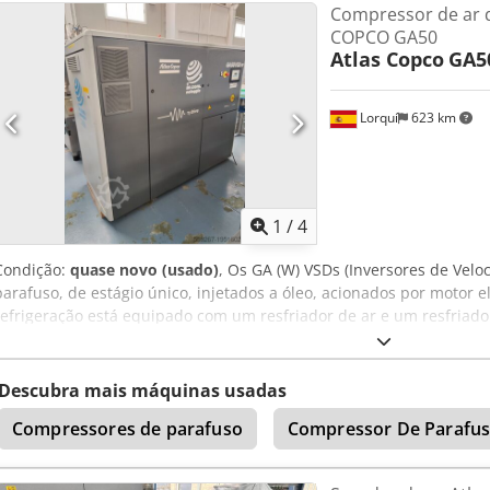
Compressor de ar 
alterações, venda prévia e erros! Cjdei Rqrwjpfx Aaterf
COPCO GA50
Atlas Copco
GA5
Lorquí
623 km
1
/
4
Condição:
quase novo (usado)
, Os GA (W) VSDs (Inversores de Velo
parafuso, de estágio único, injetados a óleo, acionados por motor el
refrigeração está equipado com um resfriador de ar e um resfriado
compressores refrigerados a ar; o ar de refrigeração é gerado por u
características: - Temperatura máxima de entrada de ar: 40ºC Cro
de saída da água de refrigeração: 50ºC - Temperatura do ar à saída
Descubra mais máquinas usadas
de óleo aprox.: 17,9 L
Compressores de parafuso
Compressor De Parafu