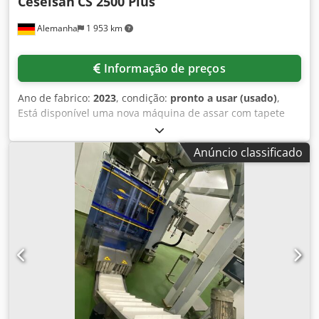
Ceselsan
CS 2500 Plus
Alemanha
1 953 km
Informação de preços
Ano de fabrico:
2023
, condição:
pronto a usar (usado)
,
Está disponível uma nova máquina de assar com tapete
para frutos secos na indústria alimentar. Combustível:
diesel/eletricidade/gás/GPL, potência: 2kW, dimensões da
Anúncio classificado
máquina X/Y/Z: aprox. 3600mm/1900mm/1950mm, horas
de funcionamento: 31h. Capacidade de torrefação por
hora: avelãs: 160kg, amendoins sem casca: 150kg,
amendoins sem casca: 35kg, pistácios sem casca: 90kg,
sementes de girassol: 70kg, sementes de abóbora: 70kg,
amêndoas: 120kg, castanhas de caju: 150kg, grão-de-bico:
120kg. Inclui saleiro com uma capacidade de 35 kg e
máquina de lavar de alta pressão totalmente automática.
Documentação disponível. Possibilidade de inspeção no
local. Cjdpsu Ei Utefx Abljha