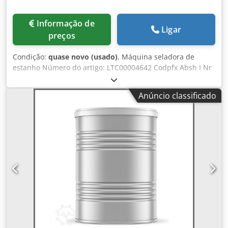
Informação de
Ligar
preços
Condição:
quase novo (usado)
, Máquina seladora de
estanho Número do artigo: LTC00004642 Codpfx Absh I Nr
Reloha Marca: IMC Tipo: 1 chávena automática Modelo:
478 Capacidade: Até 3.600 latas por hora Direcção:
Anúncio classificado
Esquerda / direita Chassis: Aço, pintado Dimensões: C x L x
L x A = 1200 x 1300 x 2100mm Peso: 1,000 Kg Fonte de
alimentação: 380V - 50Hz - 2Kw Formato: 1 conjunto para
latas de 153 mm Outros: Com correia de alimentação em
aço inoxidável / parafuso de alimentação em suporte de
aço inoxidável