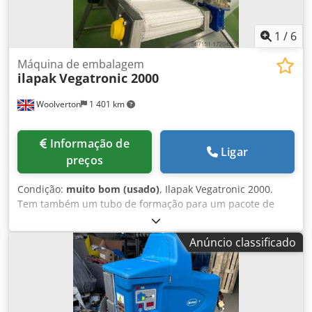
1
/
6
Máquina de embalagem
ilapak
Vegatronic 2000
Woolverton
1 401 km
Informação de
Ligar
preços
Condição:
muito bom (usado)
, Ilapak Vegatronic 2000.
Tem também um tubo de formação para um pacote de
snacks quad seal. Estava também a embalar sacos de 700-
5kg. Chsdpfsuqbk Asx Ablja
Anúncio classificado