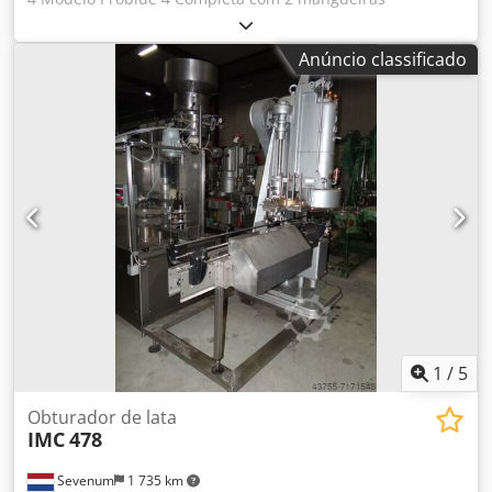
aquecidas e pistolas de dispensação, solenóide de ar e
módulos Codpewq Sv Eefx Ableha Recipiente para
Anúncio classificado
aplicação de cordão de cola / contentor de
armazenamento Montada em estrutura de aço inoxidável
1
/
5
Obturador de lata
IMC
478
Sevenum
1 735 km