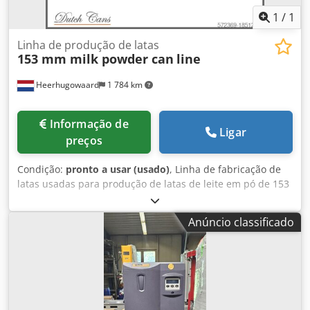
1
/
1
Linha de produção de latas
153 mm milk powder can
line
Heerhugowaard
1 784 km
Informação de
Ligar
preços
Condição:
pronto a usar (usado)
, Linha de fabricação de
latas usadas para produção de latas de leite em pó de 153
mm. Opcional pode ser cotado para outros tamanhos de
latas ou pode ser ajustado para latas de alimentos de 153
Anúncio classificado
mm. - Cortador duplex Krupp Sdvt - Soldador Soudronic
SBW150 - Laca externa grátis - Forno de cura a gás com
ferramentas de precisão - Flangeador Blema KEBS 160 -
Máquina de perfuração Klinghammer SIA 180 Chjdpfx Aevy
Txzjblsa - Costuradora Angelus 50p