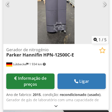
1
/
5
Gerador de nitrogénio
Parker Hannifin
HPN-12500C-E
Lübbecke
1 934 km
Informação de
Ligar
preços
Ano de fabrico:
2015
, condição:
recondicionado (usado)
,
Gerador de gás de laboratório com uma capacidade de
12,5 litros/minuto e uma pureza de 0,5 % de oxigénio
residual. O sistema foi completamente revisto por nós,