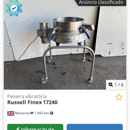
Anúncio classificado
Airtech Stickstoff GmbH, como parceiro autorizado da
Parker. Também podemos assumir o serviço por si. Cjdpfx
Aben R Nausloha
1
/
6
Peneira vibratória
Russell Finex
17240
Misterton
1 660 km
Informação de