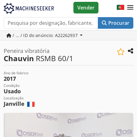
Vender
Procurar
/ ... / ID do anúncio: A22262937
Peneira vibratória
Chauvin
RSMB 60/1
Ano de fabrico
2017
Condição
Usado
Localização
Janville