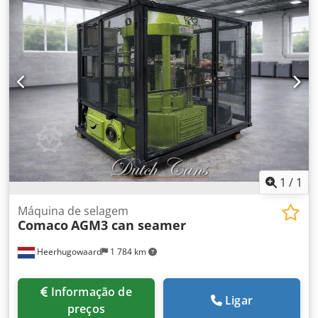
fabricação 2016) - Ano de fabricação: 1999 - Documentação
completa - Sistema completo e moderno de tratamento de
água: BWT tag: Caldeira a vapor, Gerador de vapor,
Caldeira industrial, Tratamento de água, Queimador de
óleo, Instalação a vapor, Indústria energética, Sistema
automatizado
1
/
1
Máquina de selagem
Comaco
AGM3 can seamer
Heerhugowaard
1 784 km
Informação de
Ligar
preços