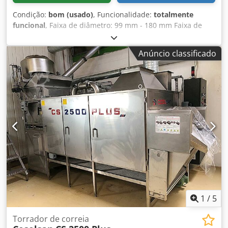
Condição:
bom (usado)
, Funcionalidade:
totalmente
funcional
, Faixa de diâmetro: 99 mm - 180 mm Faixa de
altura: 90 mm - 250 mm Cabeças: 3 Capacidade de
produção: até 90 latas por minuto Codpfjt Dhv Sex Ablsha
Anúncio classificado
Ferramental para aprox.: 153 mm
1
/
5
Torrador de correia