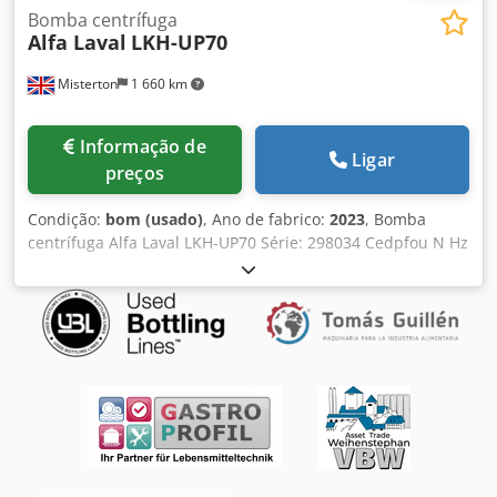
Bomba centrífuga
Alfa Laval
LKH-UP70
Misterton
1 660 km
Informação de
Ligar
preços
Condição:
bom (usado)
, Ano de fabrico:
2023
, Bomba
centrífuga Alfa Laval LKH-UP70 Série: 298034 Cedpfou N Hz
Sex Abloha 2023, Bomba centrífuga inoxidável, motor
22Kw, 3Ph