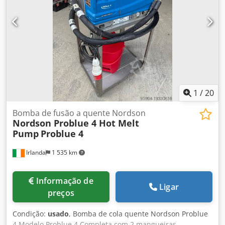
1
/
20
Bomba de fusão a quente Nordson
Nordson Problue 4 Hot Melt
Pump
Problue 4
Irlanda
1 535 km
Informação de
Ligar
preços
Condição:
usado
, Bomba de cola quente Nordson Problue
4 Modelo Problue 4 Completa com 2 mangueiras