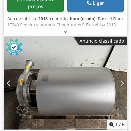
Ligar
preços
Ano de fabrico:
2018
, condição:
bom (usado)
, Russell Finex
17240 Peneira vibratória Chodpfx Aey R Ek Neblsa 2018,
peneira vibratória compacta em aço inox, diâmetro da
malha 550mm, móvel, trifásica
Anúncio classificado
1
/
6