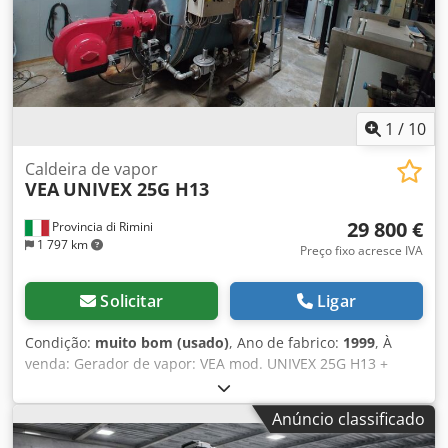
1
/
10
Caldeira de vapor
VEA
UNIVEX 25G H13
29 800 €
Provincia di Rimini
1 797 km
Preço fixo acresce IVA
Solicitar
Ligar
Condição:
muito bom (usado)
, Ano de fabrico:
1999
, À
venda: Gerador de vapor: VEA mod. UNIVEX 25G H13 +
sistema de tratamento de água e osmose reversa BWT
Chodpfx Aboucvi Nslja - Potência: 1325 kW - Capacidade:
Anúncio classificado
2500 kg/h - Pressão máxima: 13 bar - Temperatura de
operação: 195°C - Queimador: WEISHAUPT (ano de